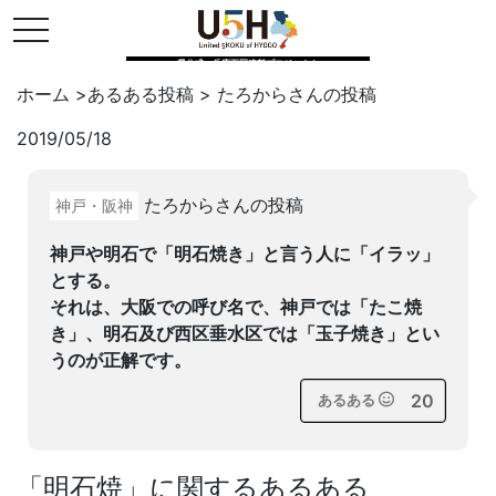
toggle navigation
県公式・兵庫五国連邦プロジェクト
ホーム
>
あるある投稿
>
たろから
さんの投稿
2019/05/18
Twitter
はてブ
LINE
たろからさんの投稿
神戸・阪神
facebook
神戸や明石で「明石焼き」と言う人に「イラッ」
とする。
それは、大阪での呼び名で、神戸では「たこ焼
き」、明石及び西区垂水区では「玉子焼き」とい
うのが正解です。
20
あるある
「
明石焼
」に関するあるある