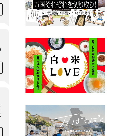
の
て
に