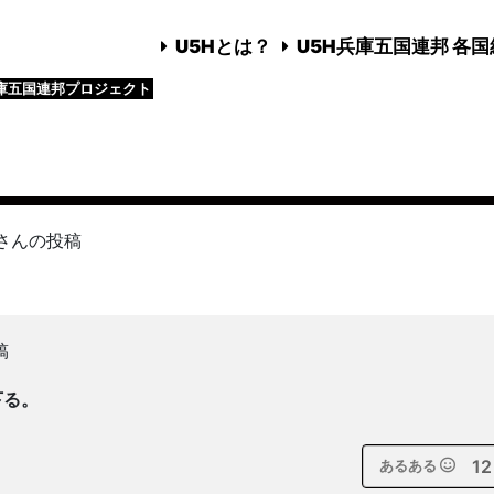
U5Hとは？
U5H兵庫五国連邦 各
庫五国連邦プロジェクト
さんの投稿
稿
下る。
。
12
あるある