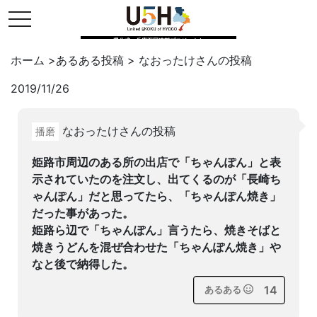
toggle navigation
県公式・兵庫五国連邦プロジェクト
ホーム
>
あるある投稿
>
なおったけ
さんの投稿
2019/11/26
Twitter
はてブ
LINE
なおったけさんの投稿
播磨
facebook
姫路市周辺のある所の出店で「ちゃんぽん」と表
示されていたのを注文し、出てくるのが「長崎ち
ゃんぽん」だと思ってたら、「ちゃんぽん焼き」
だった事があった。
姫路ら辺で「ちゃんぽん」言うたら、焼きそばと
焼きうどんを混ぜ合わせた「ちゃんぽん焼き」や
なと後で納得した。
14
あるある