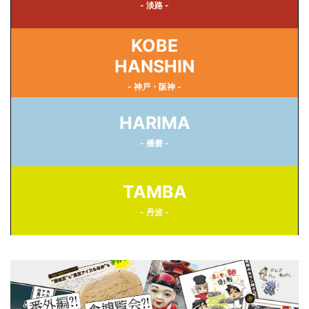
- 淡路 -
KOBE
HANSHIN
- 神戸・阪神 -
HARIMA
- 播磨 -
TAMBA
- 丹波 -