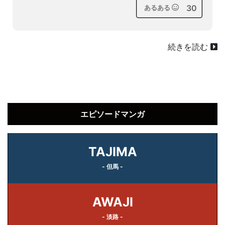
30
あるある
続きを読む
エピソードマンガ
TAJIMA
- 但馬 -
AWAJI
- 淡路 -