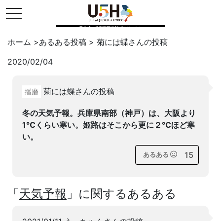
toggle navigation
県公式・兵庫五国連邦プロジェクト
ホーム
>
あるある投稿
>
菊には蝶
さんの投稿
2020/02/04
Twitter
はてブ
LINE
菊には蝶さんの投稿
播磨
facebook
冬の天気予報。兵庫県南部（神戸）は、大阪より
1℃くらい寒い。姫路はそこから更に２℃ほど寒
い。
15
あるある
「
天気予報
」に関するあるある