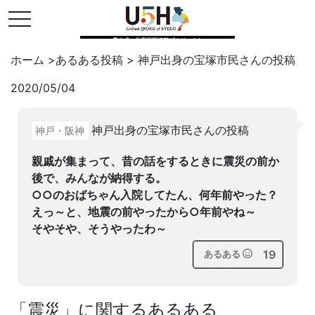
toggle navigation
県公式・兵庫五国連邦プロジェクト
ホーム
>
あるある投稿
>
神戸出身の宝塚市民
さんの投稿
2020/05/04
Twitter
はてブ
LINE
神戸出身の宝塚市民さんの投稿
神戸・阪神
facebook
親戚が集まって、昔の話をするときに震災の前か
後で、みんなが納得する。
○○のおばちゃん入院してたん、何年前やった？
えっ～と、地震の前やったから○年前やね～
そやそや、そうやったわ～
19
あるある
「
震災
」に関するあるある