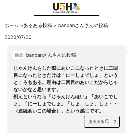
toggle navigation
県公式・兵庫五国連邦プロジェクト
ホーム
>
あるある投稿
>
banbanさん
さんの投稿
2020/07/20
Twitter
はてブ
LINE
banbanさんさんの投稿
播磨
facebook
じゃんけんをした際にあいこになったときに二回
目になったときだけは「にーしょでしょ」という
ところもある。理由は二回目のあいこだからじゃ
ないかなと思います。
例えというなら「じゃんけんほい」「あいこでし
ょ」「にーしょでしょ」「しょ、しょ、しょ・・
（連続あいこの場合）」という感じです。
7
あるある