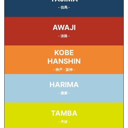
- 但馬 -
AWAJI
- 淡路 -
KOBE
HANSHIN
- 神戸・阪神 -
HARIMA
- 播磨 -
TAMBA
- 丹波 -