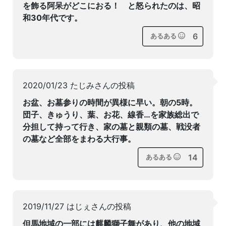
を飾る阿呆がどこにおる！ と怒られたのは、昭
和30年代です。
6
あるある
2020/01/23 たじみさんの投稿
お盆、お墓参りの時間が異様に早い。朝の5時。
団子、きゅうり、葉、お花、線香…を家族総出で
分担して持って行き、家の墓と親類の墓、戦没者
の墓など全部をまわる大行事。
14
あるある
2019/11/27 はじぇさんの投稿
但馬地域の一部には麒麟獅子舞があり、他の地域