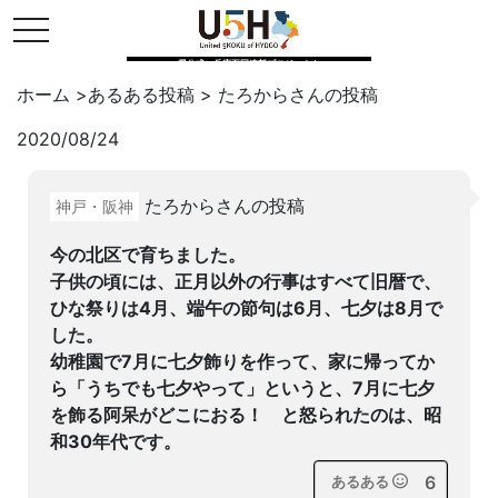
toggle navigation
県公式・兵庫五国連邦プロジェクト
ホーム
>
あるある投稿
>
たろから
さんの投稿
2020/08/24
Twitter
はてブ
LINE
たろからさんの投稿
神戸・阪神
facebook
今の北区で育ちました。
子供の頃には、正月以外の行事はすべて旧暦で、
ひな祭りは4月、端午の節句は6月、七夕は8月で
した。
幼稚園で7月に七夕飾りを作って、家に帰ってか
ら「うちでも七夕やって」というと、7月に七夕
を飾る阿呆がどこにおる！ と怒られたのは、昭
和30年代です。
6
あるある