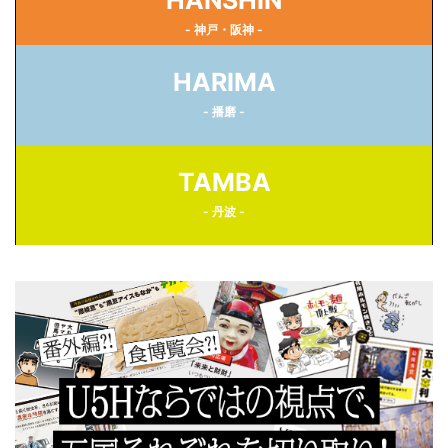
HANSHIN
- 神戸・阪神 -
HARIMA
- 播磨 -
TAMBA
- 丹波 -