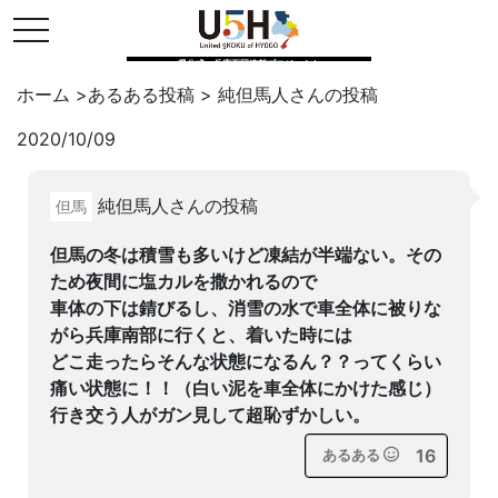
toggle navigation
県公式・兵庫五国連邦プロジェクト
ホーム
>
あるある投稿
>
純但馬人
さんの投稿
2020/10/09
Twitter
はてブ
LINE
純但馬人さんの投稿
但馬
facebook
但馬の冬は積雪も多いけど凍結が半端ない。その
ため夜間に塩カルを撒かれるので
車体の下は錆びるし、消雪の水で車全体に被りな
がら兵庫南部に行くと、着いた時には
どこ走ったらそんな状態になるん？？ってくらい
痛い状態に！！（白い泥を車全体にかけた感じ）
行き交う人がガン見して超恥ずかしい。
16
あるある