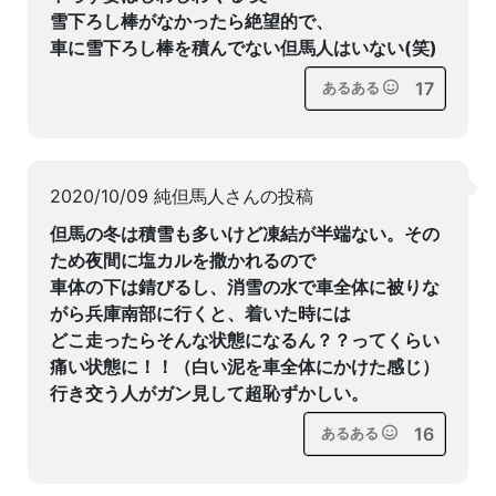
雪下ろし棒がなかったら絶望的で、
車に雪下ろし棒を積んでない但馬人はいない(笑)
17
あるある
2020/10/09 純但馬人さんの投稿
但馬の冬は積雪も多いけど凍結が半端ない。その
ため夜間に塩カルを撒かれるので
車体の下は錆びるし、消雪の水で車全体に被りな
がら兵庫南部に行くと、着いた時には
どこ走ったらそんな状態になるん？？ってくらい
痛い状態に！！（白い泥を車全体にかけた感じ）
行き交う人がガン見して超恥ずかしい。
16
あるある