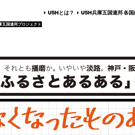
U5Hとは？
U5H兵庫五国連邦 各
庫五国連邦プロジェクト