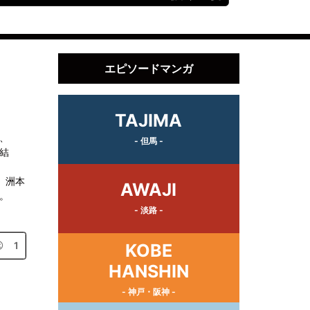
エピソードマンガ
TAJIMA
、
- 但馬 -
結
、洲本
AWAJI
。
- 淡路 -
1
KOBE
HANSHIN
- 神戸・阪神 -