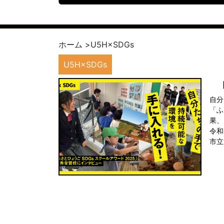
ホーム
>
U5H×SDGs
U5H×SDGs
自分
「ふ
果、
令和
市立