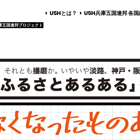
U5Hとは？
U5H兵庫五国連邦 各
庫五国連邦プロジェクト