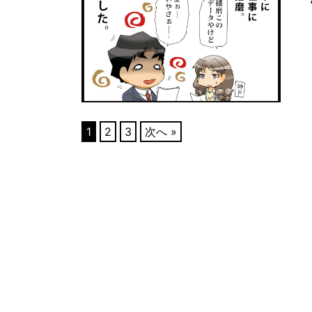
1
2
3
次へ »