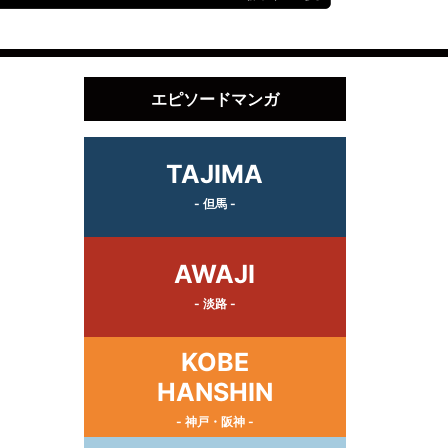
エピソードマンガ
TAJIMA
- 但馬 -
AWAJI
- 淡路 -
KOBE
HANSHIN
- 神戸・阪神 -