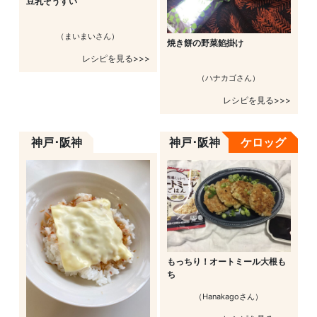
豆乳ぞうすい
（まいまいさん）
焼き餅の野菜餡掛け
レシピを見る>>>
（ハナカゴさん）
レシピを見る>>>
神戸･阪神
神戸･阪神
ケロッグ
もっちり！オートミール大根も
ち
（Hanakagoさん）