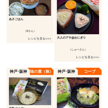
あさごはん
（Bさん）
大人のアサ@おにぎり
レシピを見る>>>
（しゅーさん）
レシピを見る>>>
神戸･阪神
味の素（株）
神戸･阪神
コープ