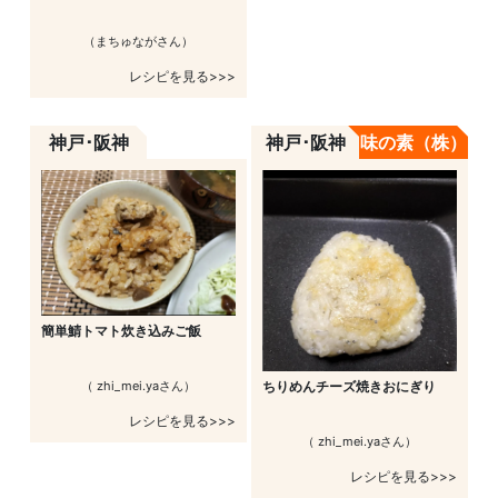
（まちゅながさん）
レシピを見る>>>
神戸･阪神
神戸･阪神
味の素（株）
簡単鯖トマト炊き込みご飯
（ zhi_mei.yaさん）
ちりめんチーズ焼きおにぎり
レシピを見る>>>
（ zhi_mei.yaさん）
レシピを見る>>>