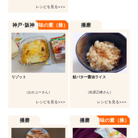
レシピを見る>>>
神戸･阪神
味の素（株）
播磨
リゾット
鮭バター醤油ライス
（おかぷーさん）
（松原乙峰さん）
レシピを見る>>>
レシピを見る>>>
播磨
播磨
味の素（株）