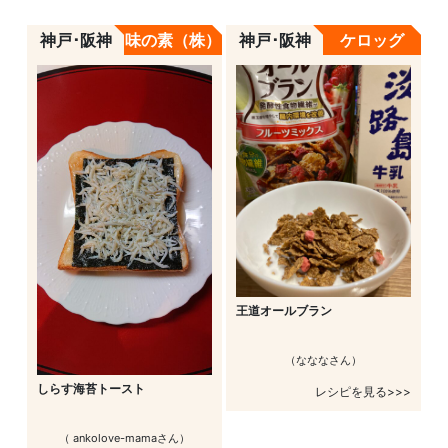
神戸･阪神
味の素（株）
神戸･阪神
ケロッグ
王道オールブラン
（なななさん）
しらす海苔トースト
レシピを見る>>>
（ ankolove-mamaさん）