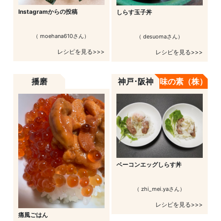
Instagramからの投稿
しらす玉子丼
（ moehana610さん）
（ desuomaさん）
レシピを見る>>>
レシピを見る>>>
播磨
神戸･阪神
味の素（株）
ベーコンエッグしらす丼
（ zhi_mei.yaさん）
レシピを見る>>>
痛風ごはん