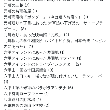
元町の三越 (7)
元町の時雨茶屋 (1)
元町商店街「ボングー」（今は違うお店？） (1)
元町通り５丁目にあった 米軍払い下げ品の「サトーブラ
ザース」 (8)
元町通りにあった映画館「元映」 (2)
元町駅北の学生相談所（バイト紹介所。日本合成ゴムビル
内にあった） (1)
六甲アイランドにあった遊園地 (1)
六甲アイランドにあった遊園地 アオイア (1)
六甲アイランドのドライブインシアター (2)
六甲山 回る十国展望台 (3)
六甲山人口スキー場で皆が腕に付けていたトランシーバー
(1)
六甲山頂の米軍のパラボラアンテナ (6)
六甲有馬ロープウェー (1)
兵庫運河の貯木場 (1)
円形校舎の東山小学校 (2)