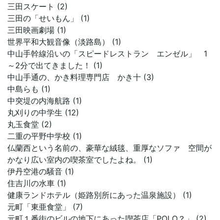
三田スケート (2)
三田の「せいもん」 (1)
三田映画劇場 (1)
世界平和大観音像（淡路島） (1)
中山手幹線沿いの「スピードレストラン エンゼル」 1
～2分で出てきました！ (1)
中山手通の、かき料理専門店 かき十 (3)
中島らも (1)
中突堤の内海航路 (1)
丸刈りの中学生 (12)
丸玉食堂 (2)
二重の平野中学校 (1)
仏蘭西という名前の、豪華な絨毯、重厚なソファ 空間が
かなり広い室内の喫茶室でしたよね。 (1)
伊丹空港の騒音 (1)
住吉川の水車 (1)
健康ランドホテル（姫路別所にあった温泉施設） (1)
元町「東亜食堂」 (7)
元町１番街のビルの地下にあった喫茶店「POLO？」 (2)