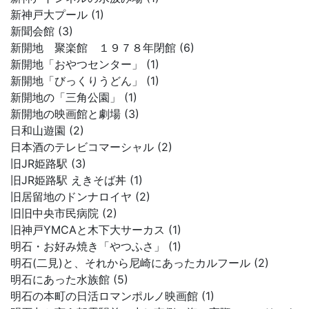
新神戸大プール (1)
新聞会館 (3)
新開地 聚楽館 １９７８年閉館 (6)
新開地「おやつセンター」 (1)
新開地「びっくりうどん」 (1)
新開地の「三角公園」 (1)
新開地の映画館と劇場 (3)
日和山遊園 (2)
日本酒のテレビコマーシャル (2)
旧JR姫路駅 (3)
旧JR姫路駅 えきそば丼 (1)
旧居留地のドンナロイヤ (2)
旧旧中央市民病院 (2)
旧神戸YMCAと木下大サーカス (1)
明石・お好み焼き「やつふさ」 (1)
明石(二見)と、それから尼崎にあったカルフール (2)
明石にあった水族館 (5)
明石の本町の日活ロマンポルノ映画館 (1)