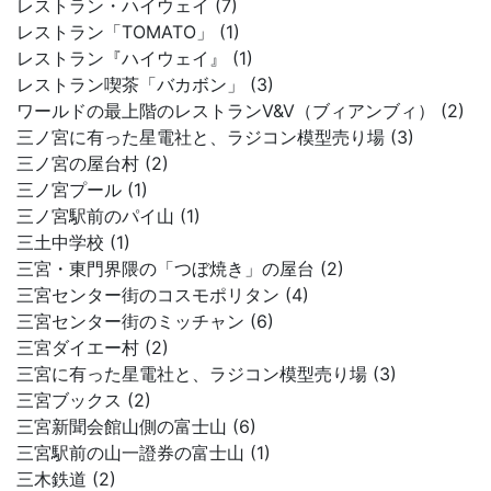
レストラン・ハイウェイ (7)
レストラン「TOMATO」 (1)
レストラン『ハイウェイ』 (1)
レストラン喫茶「バカボン」 (3)
ワールドの最上階のレストランV&V（ブィアンブィ） (2)
三ノ宮に有った星電社と、ラジコン模型売り場 (3)
三ノ宮の屋台村 (2)
三ノ宮プール (1)
三ノ宮駅前のパイ山 (1)
三土中学校 (1)
三宮・東門界隈の「つぼ焼き」の屋台 (2)
三宮センター街のコスモポリタン (4)
三宮センター街のミッチャン (6)
三宮ダイエー村 (2)
三宮に有った星電社と、ラジコン模型売り場 (3)
三宮ブックス (2)
三宮新聞会館山側の富士山 (6)
三宮駅前の山一證券の富士山 (1)
三木鉄道 (2)