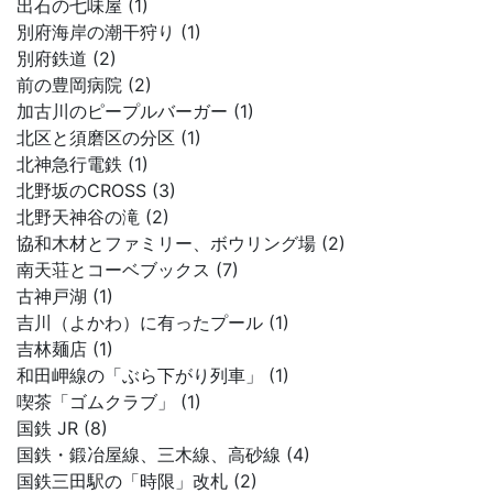
出石の七味屋 (1)
別府海岸の潮干狩り (1)
別府鉄道 (2)
前の豊岡病院 (2)
加古川のピープルバーガー (1)
北区と須磨区の分区 (1)
北神急行電鉄 (1)
北野坂のCROSS (3)
北野天神谷の滝 (2)
協和木材とファミリー、ボウリング場 (2)
南天荘とコーベブックス (7)
古神戸湖 (1)
吉川（よかわ）に有ったプール (1)
吉林麺店 (1)
和田岬線の「ぶら下がり列車」 (1)
喫茶「ゴムクラブ」 (1)
国鉄 JR (8)
国鉄・鍛冶屋線、三木線、高砂線 (4)
国鉄三田駅の「時限」改札 (2)