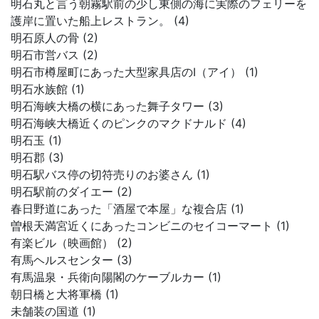
明石丸と言う朝霧駅前の少し東側の海に実際のフェリーを
護岸に置いた船上レストラン。 (4)
明石原人の骨 (2)
明石市営バス (2)
明石市樽屋町にあった大型家具店のI（アイ） (1)
明石水族館 (1)
明石海峡大橋の横にあった舞子タワー (3)
明石海峡大橋近くのピンクのマクドナルド (4)
明石玉 (1)
明石郡 (3)
明石駅バス停の切符売りのお婆さん (1)
明石駅前のダイエー (2)
春日野道にあった「酒屋で本屋」な複合店 (1)
曽根天満宮近くにあったコンビニのセイコーマート (1)
有楽ビル（映画館） (2)
有馬ヘルスセンター (3)
有馬温泉・兵衛向陽閣のケーブルカー (1)
朝日橋と大将軍橋 (1)
未舗装の国道 (1)