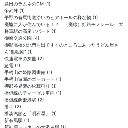
島田のラムネのCM (1)
帝武陣 (1)
平野の有馬街道沿いのビアホールの様な物 (1)
廃墟に人が住んでいる！？ （廃線）姫路モノレール 大
将軍駅の高尾アパート (1)
御崎交通公園 (4)
御影高校の北門を出てすぐのところにあったうどん屋さ
ん”狐狸庵” (1)
快速電車の灰皿 (2)
急電 (1)
手柄山の姫路図書館 (1)
手柄山遊園のゴーカート (1)
押部谷界隈の松茸狩り (1)
播但線のディーゼル車両 (1)
播但線飾磨港駅 (2)
播半 (2)
播淡汽船と「明石屋」 (1)
新有馬駅 (1)
新神戸トンネルの水汲み場 (1)