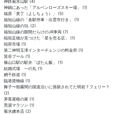
神鉄菊水山駅 (4)
神鍋にあった「アルペンローズスキー場」 (1)
福原「美丁（よしちょう）」 (5)
福知山線の「各駅停車・出雲市行き」 (1)
福知山線のSL (2)
福知山線の隙間だらけのJR車両 (7)
稲垣足穂が見つけた「星を売る店」 (1)
稲荷市場 (1)
第二神明玉津インターチェンジの料金所 (1)
箕谷プール (1)
篠山口駅の駅弁「ぼたん飯」 (1)
結婚式場 一の丸 (1)
網干鉄道 (1)
臨港貨物線 (1)
舞子〜朝霧間の国道沿いに係留されてた明岩？フェリー？
(2)
茅葺屋根の家 (1)
荒湯マラソン (1)
菊水總本店 (2)