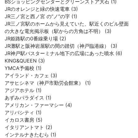
BSショッピングセンターとグリーンストア大石 (1)
JRのオレンジと緑の快速電車 (3)
JR三ノ宮と西ノ宮 の“ノ”の字 (1)
JR三ノ宮駅のホームから見えていた、駅近くのビル壁面
の大きな電光掲示板（駅からの方角は不明） (3)
JR姫路駅の0番線乗り場 (2)
JR灘駅と阪神岩屋駅の間の踏切（神戸臨港線） (3)
JR神戸駅バスターミナル地下の広場にあった噴水 (6)
KING&QUEEN (3)
YMCA予備校 (1)
アイランド・カフェ (3)
アサヒシネマ（神戸市勤労会館東） (1)
アジアホテル (1)
あずみパラダイス (1)
アメリカン・ファーマシー (4)
アリバシティ (1)
イカロス書房 (5)
イタリアントマト (2)
インテルナきたむら (1)