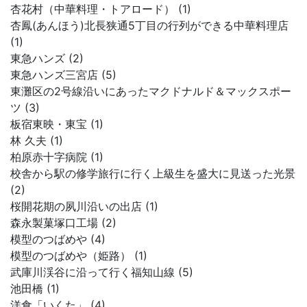
杏花村（中華料理・トアロード） (1)
杏鳳(あんほう)北長狭通5丁目の行列ができる中華料理店
(1)
東急ハンズ (2)
東急ハンズ三宮店 (5)
東灘区の2号線沿いにあったマクドナルド＆マックスポー
ツ (3)
板宿東映・東宝 (1)
林 久夫 (1)
柏原赤十字病院 (1)
校舎から駅の修学旅行に行く上級生を盛大に見送った光景
(2)
桜開花期の夙川沿いの出店 (1)
森永製菓塚口工場 (2)
模型のつばめや (4)
模型のつばめや（姫路） (1)
武庫川渓谷に沿って行く福知山線 (5)
池田橋 (1)
洋食「いくた」 (4)