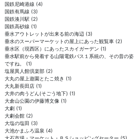
国鉄尼崎港線 (4)
国鉄有馬線 (3)
国鉄湊川駅 (2)
国鉄高砂線 (1)
垂水アウトレットが出来る前の海辺 (3)
垂水のスーパーマーケットの屋上にあった観覧車 (2)
垂水区（現西区）にあったスカイガーデン (1)
垂水駅前から発着する山陽電鉄バス１系統の、その昔の姿
ですね。 (1)
塩屋異人館倶楽部 (2)
大丸の屋上遊園とたこ焼き (1)
大丸新長田店 (1)
大井の肉うどん(そごう地下) (1)
大倉山公園の伊藤博文像 (1)
大劇 (1)
大劇会館 (2)
大塩の塩田 (3)
大池かまふろ温泉 (4)
大石市場・マーケット・ＢＳショッピングセーター (5)