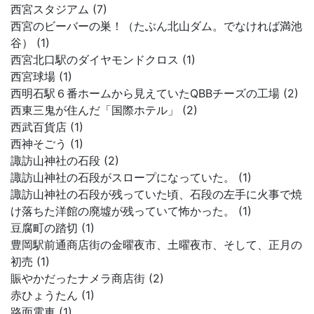
西宮スタジアム (7)
西宮のビーバーの巣！（たぶん北山ダム。でなければ満池
谷） (1)
西宮北口駅のダイヤモンドクロス (1)
西宮球場 (1)
西明石駅６番ホームから見えていたQBBチーズの工場 (2)
西東三鬼が住んだ「国際ホテル」 (2)
西武百貨店 (1)
西神そごう (1)
諏訪山神社の石段 (2)
諏訪山神社の石段がスロープになっていた。 (1)
諏訪山神社の石段が残っていた頃、石段の左手に火事で焼
け落ちた洋館の廃墟が残っていて怖かった。 (1)
豆腐町の踏切 (1)
豊岡駅前通商店街の金曜夜市、土曜夜市、そして、正月の
初売 (1)
賑やかだったナメラ商店街 (2)
赤ひょうたん (1)
路面電車 (1)