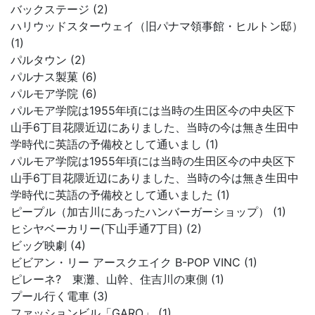
バックステージ (2)
ハリウッドスターウェイ（旧パナマ領事館・ヒルトン邸）
(1)
パルタウン (2)
パルナス製菓 (6)
パルモア学院 (6)
パルモア学院は1955年頃には当時の生田区今の中央区下
山手6丁目花隈近辺にありました、当時の今は無き生田中
学時代に英語の予備校として通いまし (1)
パルモア学院は1955年頃には当時の生田区今の中央区下
山手6丁目花隈近辺にありました、当時の今は無き生田中
学時代に英語の予備校として通いました (1)
ピープル（加古川にあったハンバーガーショップ） (1)
ヒシヤベーカリー(下山手通7丁目) (2)
ビッグ映劇 (4)
ビビアン・リー アースクエイク B-POP VINC (1)
ピレーネ? 東灘、山幹、住吉川の東側 (1)
プール行く電車 (3)
ファッションビル「GARO」 (1)