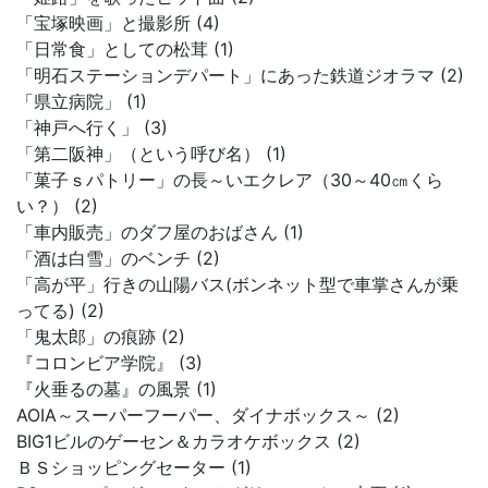
「宝塚映画」と撮影所 (4)
「日常食」としての松茸 (1)
「明石ステーションデパート」にあった鉄道ジオラマ (2)
「県立病院」 (1)
「神戸へ行く」 (3)
「第二阪神」（という呼び名） (1)
「菓子ｓパトリー」の長～いエクレア（30～40㎝くら
い？） (2)
「車内販売」のダフ屋のおばさん (1)
「酒は白雪」のベンチ (2)
「高が平」行きの山陽バス(ボンネット型で車掌さんが乗
ってる) (2)
「鬼太郎」の痕跡 (2)
『コロンビア学院』 (3)
『火垂るの墓』の風景 (1)
AOIA～スーパーフーパー、ダイナボックス～ (2)
BIG1ビルのゲーセン＆カラオケボックス (2)
ＢＳショッピングセーター (1)