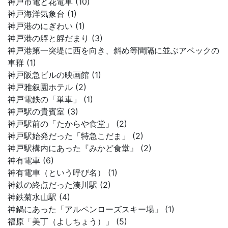
神戸市電と花電車 (10)
神戸海洋気象台 (1)
神戸港のにぎわい (1)
神戸港の艀と艀だまり (3)
神戸港第一突堤に西を向き、斜め等間隔に並ぶアベックの
車群 (1)
神戸阪急ビルの映画館 (1)
神戸雅叙園ホテル (2)
神戸電鉄の「単車」 (1)
神戸駅の貴賓室 (3)
神戸駅前の「たからや食堂」 (2)
神戸駅始発だった「特急こだま」 (2)
神戸駅構内にあった『みかど食堂』 (2)
神有電車 (6)
神有電車（という呼び名） (1)
神鉄の終点だった湊川駅 (2)
神鉄菊水山駅 (4)
神鍋にあった「アルペンローズスキー場」 (1)
福原「美丁（よしちょう）」 (5)