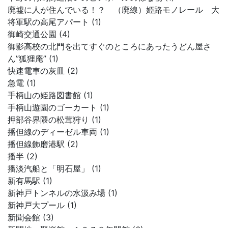
廃墟に人が住んでいる！？ （廃線）姫路モノレール 大
将軍駅の高尾アパート (1)
御崎交通公園 (4)
御影高校の北門を出てすぐのところにあったうどん屋さ
ん”狐狸庵” (1)
快速電車の灰皿 (2)
急電 (1)
手柄山の姫路図書館 (1)
手柄山遊園のゴーカート (1)
押部谷界隈の松茸狩り (1)
播但線のディーゼル車両 (1)
播但線飾磨港駅 (2)
播半 (2)
播淡汽船と「明石屋」 (1)
新有馬駅 (1)
新神戸トンネルの水汲み場 (1)
新神戸大プール (1)
新聞会館 (3)