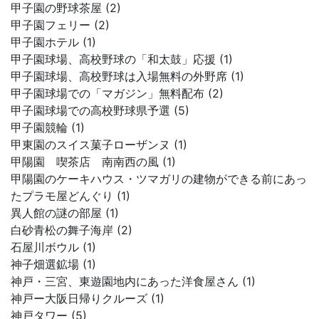
甲子園の野球茶屋 (2)
甲子園フェリー (2)
甲子園ホテル (1)
甲子園球場、高校野球の「和太鼓」応援 (1)
甲子園球場、高校野球は入場無料の外野席 (1)
甲子園球場での「マガジン」無料配布 (2)
甲子園球場での高校野球県予選 (5)
甲子園競輪 (1)
甲東園のスイス菓子ローザンヌ (1)
甲陽園 喫茶店 南南西の風 (1)
甲陽園のケーキハウス・ツマガリの建物ができる前にあっ
たプラモ屋どんぐり (1)
異人館の謎の部屋 (1)
白砂青松の舞子海岸 (2)
石屋川ボウル (1)
神子畑選鉱場 (1)
神戸・三宮、東遊園地内にあった洋食屋さん (1)
神戸ー大阪日帰りクルーズ (1)
神戸タワー (5)