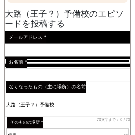
大路（王子？）予備校のエピソ
ードを投稿する
メールアドレス
*
お名前
*
なくなったもの（主に場所）の名前
※わからない場合はその説明
*
70文字まで：
0
/ 70
そのものの場所
*