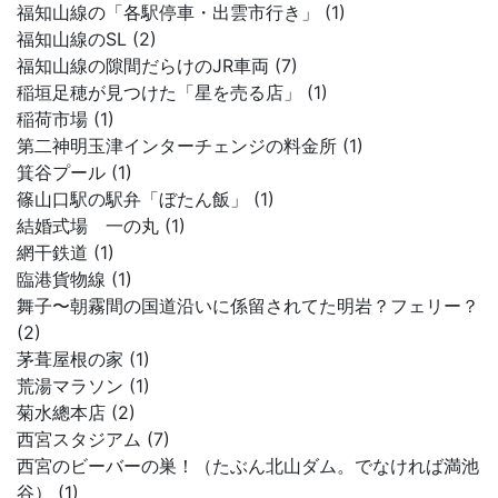
福知山線の「各駅停車・出雲市行き」 (1)
福知山線のSL (2)
福知山線の隙間だらけのJR車両 (7)
稲垣足穂が見つけた「星を売る店」 (1)
稲荷市場 (1)
第二神明玉津インターチェンジの料金所 (1)
箕谷プール (1)
篠山口駅の駅弁「ぼたん飯」 (1)
結婚式場 一の丸 (1)
網干鉄道 (1)
臨港貨物線 (1)
舞子〜朝霧間の国道沿いに係留されてた明岩？フェリー？
(2)
茅葺屋根の家 (1)
荒湯マラソン (1)
菊水總本店 (2)
西宮スタジアム (7)
西宮のビーバーの巣！（たぶん北山ダム。でなければ満池
谷） (1)