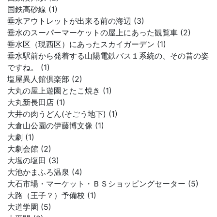
国鉄高砂線 (1)
垂水アウトレットが出来る前の海辺 (3)
垂水のスーパーマーケットの屋上にあった観覧車 (2)
垂水区（現西区）にあったスカイガーデン (1)
垂水駅前から発着する山陽電鉄バス１系統の、その昔の姿
ですね。 (1)
塩屋異人館倶楽部 (2)
大丸の屋上遊園とたこ焼き (1)
大丸新長田店 (1)
大井の肉うどん(そごう地下) (1)
大倉山公園の伊藤博文像 (1)
大劇 (1)
大劇会館 (2)
大塩の塩田 (3)
大池かまふろ温泉 (4)
大石市場・マーケット・ＢＳショッピングセーター (5)
大路（王子？）予備校 (1)
大道学園 (5)