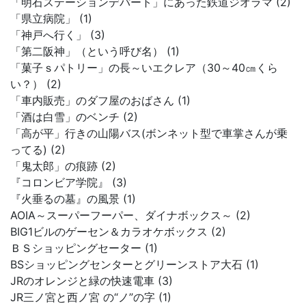
「明石ステーションデパート」にあった鉄道ジオラマ (2)
「県立病院」 (1)
「神戸へ行く」 (3)
「第二阪神」（という呼び名） (1)
「菓子ｓパトリー」の長～いエクレア（30～40㎝くら
い？） (2)
「車内販売」のダフ屋のおばさん (1)
「酒は白雪」のベンチ (2)
「高が平」行きの山陽バス(ボンネット型で車掌さんが乗
ってる) (2)
「鬼太郎」の痕跡 (2)
『コロンビア学院』 (3)
『火垂るの墓』の風景 (1)
AOIA～スーパーフーパー、ダイナボックス～ (2)
BIG1ビルのゲーセン＆カラオケボックス (2)
ＢＳショッピングセーター (1)
BSショッピングセンターとグリーンストア大石 (1)
JRのオレンジと緑の快速電車 (3)
JR三ノ宮と西ノ宮 の“ノ”の字 (1)