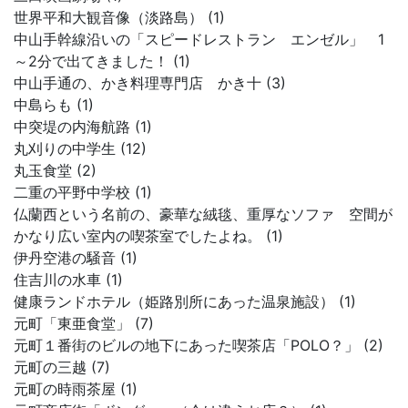
世界平和大観音像（淡路島） (1)
中山手幹線沿いの「スピードレストラン エンゼル」 1
～2分で出てきました！ (1)
中山手通の、かき料理専門店 かき十 (3)
中島らも (1)
中突堤の内海航路 (1)
丸刈りの中学生 (12)
丸玉食堂 (2)
二重の平野中学校 (1)
仏蘭西という名前の、豪華な絨毯、重厚なソファ 空間が
かなり広い室内の喫茶室でしたよね。 (1)
伊丹空港の騒音 (1)
住吉川の水車 (1)
健康ランドホテル（姫路別所にあった温泉施設） (1)
元町「東亜食堂」 (7)
元町１番街のビルの地下にあった喫茶店「POLO？」 (2)
元町の三越 (7)
元町の時雨茶屋 (1)