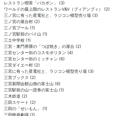
レストラン喫茶「バカボン」 (3)
ワールドの最上階のレストランV&V（ブィアンブィ） (2)
三ノ宮に有った星電社と、ラジコン模型売り場 (3)
三ノ宮の屋台村 (2)
三ノ宮プール (1)
三ノ宮駅前のパイ山 (1)
三土中学校 (1)
三宮・東門界隈の「つぼ焼き」の屋台 (2)
三宮センター街のコスモポリタン (4)
三宮センター街のミッチャン (6)
三宮ダイエー村 (2)
三宮に有った星電社と、ラジコン模型売り場 (3)
三宮ブックス (2)
三宮新聞会館山側の富士山 (6)
三宮駅前の山一證券の富士山 (1)
三木鉄道 (2)
三田スケート (2)
三田の「せいもん」 (1)
三田映画劇場 (1)