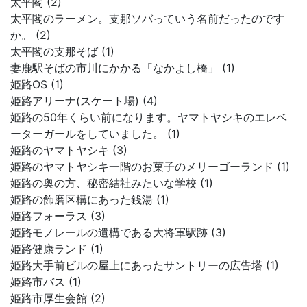
太平閣 (2)
太平閣のラーメン。支那ソバっていう名前だったのです
か。 (2)
太平閣の支那そば (1)
妻鹿駅そばの市川にかかる「なかよし橋」 (1)
姫路OS (1)
姫路アリーナ(スケート場) (4)
姫路の50年くらい前になります。ヤマトヤシキのエレベ
ーターガールをしていました。 (1)
姫路のヤマトヤシキ (3)
姫路のヤマトヤシキ一階のお菓子のメリーゴーランド (1)
姫路の奥の方、秘密結社みたいな学校 (1)
姫路の飾磨区構にあった銭湯 (1)
姫路フォーラス (3)
姫路モノレールの遺構である大将軍駅跡 (3)
姫路健康ランド (1)
姫路大手前ビルの屋上にあったサントリーの広告塔 (1)
姫路市バス (1)
姫路市厚生会館 (2)