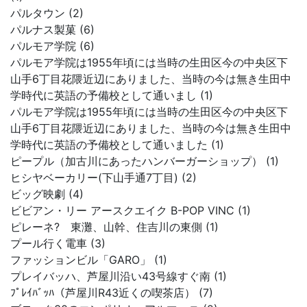
パルタウン (2)
パルナス製菓 (6)
パルモア学院 (6)
パルモア学院は1955年頃には当時の生田区今の中央区下
山手6丁目花隈近辺にありました、当時の今は無き生田中
学時代に英語の予備校として通いまし (1)
パルモア学院は1955年頃には当時の生田区今の中央区下
山手6丁目花隈近辺にありました、当時の今は無き生田中
学時代に英語の予備校として通いました (1)
ピープル（加古川にあったハンバーガーショップ） (1)
ヒシヤベーカリー(下山手通7丁目) (2)
ビッグ映劇 (4)
ビビアン・リー アースクエイク B-POP VINC (1)
ピレーネ? 東灘、山幹、住吉川の東側 (1)
プール行く電車 (3)
ファッションビル「GARO」 (1)
プレイバッハ、芦屋川沿い43号線すぐ南 (1)
ﾌﾟﾚｲﾊﾞｯﾊ（芦屋川R43近くの喫茶店） (7)