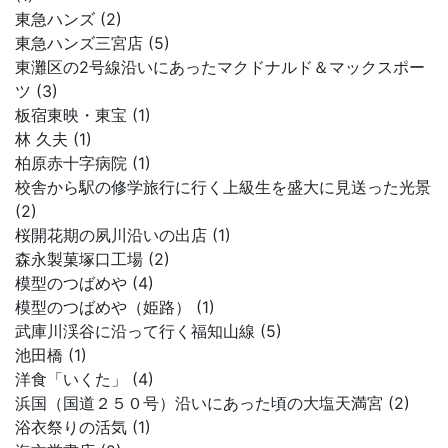
東急ハンズ (2)
東急ハンズ三宮店 (5)
東灘区の2号線沿いにあったマクドナルド＆マックスポー
ツ (3)
板宿東映・東宝 (1)
林 久夫 (1)
柏原赤十字病院 (1)
校舎から駅の修学旅行に行く上級生を盛大に見送った光景
(2)
桜開花期の夙川沿いの出店 (1)
森永製菓塚口工場 (2)
模型のつばめや (4)
模型のつばめや（姫路） (1)
武庫川渓谷に沿って行く福知山線 (5)
池田橋 (1)
洋食「いくた」 (4)
浜国（国道２５０号）沿いにあった頃の大塩天満宮 (2)
浴衣祭りの活気 (1)