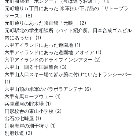
元町商店街「ボングー」（今は違うお店？） (1)
元町通り５丁目にあった 米軍払い下げ品の「サトーブラ
ザース」 (8)
元町通りにあった映画館「元映」 (2)
元町駅北の学生相談所（バイト紹介所。日本合成ゴムビル
内にあった） (1)
六甲アイランドにあった遊園地 (1)
六甲アイランドにあった遊園地 アオイア (1)
六甲アイランドのドライブインシアター (2)
六甲山 回る十国展望台 (3)
六甲山人口スキー場で皆が腕に付けていたトランシーバー
(1)
六甲山頂の米軍のパラボラアンテナ (6)
六甲有馬ロープウェー (1)
兵庫運河の貯木場 (1)
円形校舎の東山小学校 (2)
出石の七味屋 (1)
別府海岸の潮干狩り (1)
別府鉄道 (2)