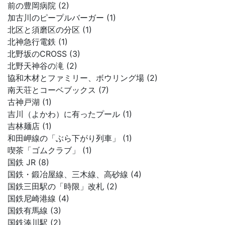
前の豊岡病院 (2)
加古川のピープルバーガー (1)
北区と須磨区の分区 (1)
北神急行電鉄 (1)
北野坂のCROSS (3)
北野天神谷の滝 (2)
協和木材とファミリー、ボウリング場 (2)
南天荘とコーベブックス (7)
古神戸湖 (1)
吉川（よかわ）に有ったプール (1)
吉林麺店 (1)
和田岬線の「ぶら下がり列車」 (1)
喫茶「ゴムクラブ」 (1)
国鉄 JR (8)
国鉄・鍛冶屋線、三木線、高砂線 (4)
国鉄三田駅の「時限」改札 (2)
国鉄尼崎港線 (4)
国鉄有馬線 (3)
国鉄湊川駅 (2)