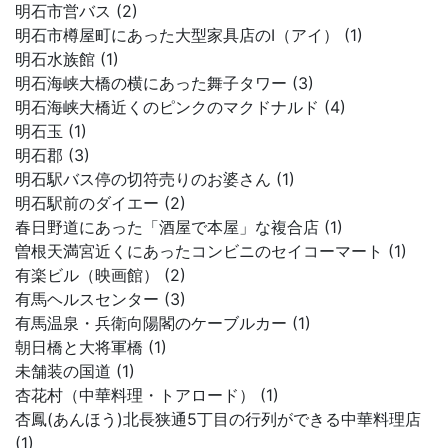
明石市営バス (2)
明石市樽屋町にあった大型家具店のI（アイ） (1)
明石水族館 (1)
明石海峡大橋の横にあった舞子タワー (3)
明石海峡大橋近くのピンクのマクドナルド (4)
明石玉 (1)
明石郡 (3)
明石駅バス停の切符売りのお婆さん (1)
明石駅前のダイエー (2)
春日野道にあった「酒屋で本屋」な複合店 (1)
曽根天満宮近くにあったコンビニのセイコーマート (1)
有楽ビル（映画館） (2)
有馬ヘルスセンター (3)
有馬温泉・兵衛向陽閣のケーブルカー (1)
朝日橋と大将軍橋 (1)
未舗装の国道 (1)
杏花村（中華料理・トアロード） (1)
杏鳳(あんほう)北長狭通5丁目の行列ができる中華料理店
(1)