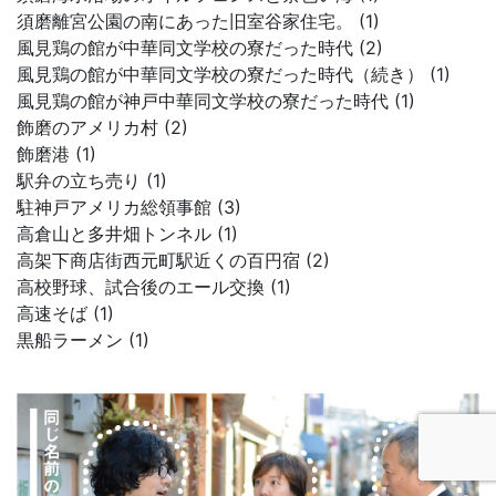
須磨離宮公園の南にあった旧室谷家住宅。 (1)
風見鶏の館が中華同文学校の寮だった時代 (2)
風見鶏の館が中華同文学校の寮だった時代（続き） (1)
風見鶏の館が神戸中華同文学校の寮だった時代 (1)
飾磨のアメリカ村 (2)
飾磨港 (1)
駅弁の立ち売り (1)
駐神戸アメリカ総領事館 (3)
高倉山と多井畑トンネル (1)
高架下商店街西元町駅近くの百円宿 (2)
高校野球、試合後のエール交換 (1)
高速そば (1)
黒船ラーメン (1)