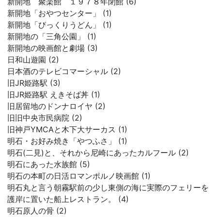
新開地 聚楽館 １９７８年閉館 (6)
新開地「おやつセンター」 (1)
新開地「びっくりうどん」 (1)
新開地の「三角公園」 (1)
新開地の映画館と劇場 (3)
日和山遊園 (2)
日本酒のテレビコマーシャル (2)
旧JR姫路駅 (3)
旧JR姫路駅 えきそば丼 (1)
旧居留地のドンナロイヤ (2)
旧旧中央市民病院 (2)
旧神戸YMCAと木下大サーカス (1)
明石・お好み焼き「やつふさ」 (1)
明石(二見)と、それから尼崎にあったカルフール (2)
明石にあった水族館 (5)
明石の本町の日活ロマンポルノ映画館 (1)
明石丸と言う朝霧駅前の少し東側の海に実際のフェリーを
護岸に置いた船上レストラン。 (4)
明石原人の骨 (2)