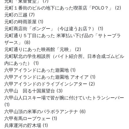
元町「東亜食堂」 (7)
元町１番街のビルの地下にあった喫茶店「POLO？」 (2)
元町の三越 (7)
元町の時雨茶屋 (1)
元町商店街「ボングー」（今は違うお店？） (1)
元町通り５丁目にあった 米軍払い下げ品の「サトーブラ
ザース」 (8)
元町通りにあった映画館「元映」 (2)
元町駅北の学生相談所（バイト紹介所。日本合成ゴムビル
内にあった） (1)
六甲アイランドにあった遊園地 (1)
六甲アイランドにあった遊園地 アオイア (1)
六甲アイランドのドライブインシアター (2)
六甲山 回る十国展望台 (3)
六甲山人口スキー場で皆が腕に付けていたトランシーバー
(1)
六甲山頂の米軍のパラボラアンテナ (6)
六甲有馬ロープウェー (1)
兵庫運河の貯木場 (1)