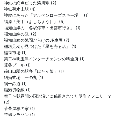
神鉄の終点だった湊川駅 (2)
神鉄菊水山駅 (4)
神鍋にあった「アルペンローズスキー場」 (1)
福原「美丁（よしちょう）」 (5)
福知山線の「各駅停車・出雲市行き」 (1)
福知山線のSL (2)
福知山線の隙間だらけのJR車両 (7)
稲垣足穂が見つけた「星を売る店」 (1)
稲荷市場 (1)
第二神明玉津インターチェンジの料金所 (1)
箕谷プール (1)
篠山口駅の駅弁「ぼたん飯」 (1)
結婚式場 一の丸 (1)
網干鉄道 (1)
臨港貨物線 (1)
舞子〜朝霧間の国道沿いに係留されてた明岩？フェリー？
(2)
茅葺屋根の家 (1)
荒湯マラソン (1)