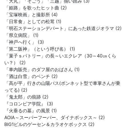
「大丸」「そごう」「三越」揃い踏み (3)
「姫路」を歌ったヒット曲 (2)
「宝塚映画」と撮影所 (4)
「日常食」としての松茸 (1)
「明石ステーションデパート」にあった鉄道ジオラマ (2)
「県立病院」 (1)
「神戸へ行く」 (3)
「第二阪神」（という呼び名） (1)
「菓子ｓパトリー」の長～いエクレア（30～40㎝くら
い？） (2)
「車内販売」のダフ屋のおばさん (1)
「酒は白雪」のベンチ (2)
「高が平」行きの山陽バス(ボンネット型で車掌さんが乗
ってる) (2)
「鬼太郎」の痕跡 (2)
『コロンビア学院』 (3)
『火垂るの墓』の風景 (1)
AOIA～スーパーフーパー、ダイナボックス～ (2)
BIG1ビルのゲーセン＆カラオケボックス (2)