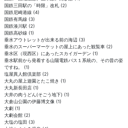
国鉄三田駅の「時限」改札 (2)
国鉄尼崎港線 (4)
国鉄有馬線 (3)
国鉄湊川駅 (2)
国鉄高砂線 (1)
垂水アウトレットが出来る前の海辺 (3)
垂水のスーパーマーケットの屋上にあった観覧車 (2)
垂水区（現西区）にあったスカイガーデン (1)
垂水駅前から発着する山陽電鉄バス１系統の、その昔の姿
ですね。 (1)
塩屋異人館倶楽部 (2)
大丸の屋上遊園とたこ焼き (1)
大丸新長田店 (1)
大井の肉うどん(そごう地下) (1)
大倉山公園の伊藤博文像 (1)
大劇 (1)
大劇会館 (2)
大塩の塩田 (3)