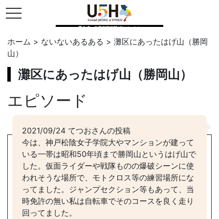
toggle navigation
県公式・兵庫五国連邦プロジェクト
ホーム
>
ないないあるある
>
灘区にあったはげ山（勝岡
山）
灘区にあったはげ山（勝岡山）
エピソード
2021/09/24 てつおさんの投稿
今は、神戸松陰女子学院大やマンションが建って
いる一帯は昭和50年頃まで勝岡山というはげ山で
した。仮面ライダーや戦隊ものの爆破シーンに使
われそうな場所で、モトクロス等の練習場所にな
ってました。ジャンプセクション等もあって、当
時免許の無い私は自転車でそのコースを良く走り
回ってました。