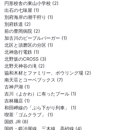
円形校舎の東山小学校 (2)
出石の七味屋 (1)
別府海岸の潮干狩り (1)
別府鉄道 (2)
前の豊岡病院 (2)
加古川のピープルバーガー (1)
北区と須磨区の分区 (1)
北神急行電鉄 (1)
北野坂のCROSS (3)
北野天神谷の滝 (2)
協和木材とファミリー、ボウリング場 (2)
南天荘とコーベブックス (7)
古神戸湖 (1)
吉川（よかわ）に有ったプール (1)
吉林麺店 (1)
和田岬線の「ぶら下がり列車」 (1)
喫茶「ゴムクラブ」 (1)
国鉄 JR (8)
国鉄・鍛冶屋線、三木線、高砂線 (4)