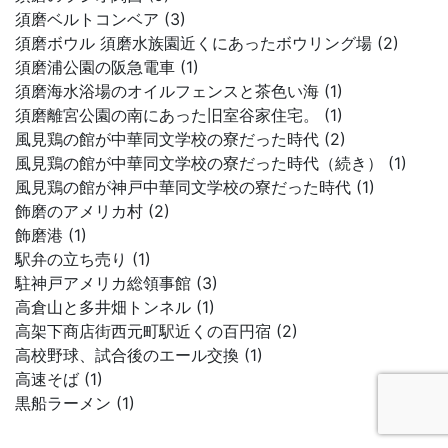
須磨ベルトコンベア (3)
須磨ボウル 須磨水族園近くにあったボウリング場 (2)
須磨浦公園の阪急電車 (1)
須磨海水浴場のオイルフェンスと茶色い海 (1)
須磨離宮公園の南にあった旧室谷家住宅。 (1)
風見鶏の館が中華同文学校の寮だった時代 (2)
風見鶏の館が中華同文学校の寮だった時代（続き） (1)
風見鶏の館が神戸中華同文学校の寮だった時代 (1)
飾磨のアメリカ村 (2)
飾磨港 (1)
駅弁の立ち売り (1)
駐神戸アメリカ総領事館 (3)
高倉山と多井畑トンネル (1)
高架下商店街西元町駅近くの百円宿 (2)
高校野球、試合後のエール交換 (1)
高速そば (1)
黒船ラーメン (1)