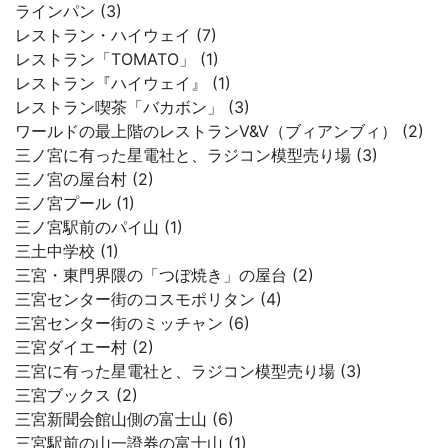
ラインパン (3)
レストラン・ハイウェイ (7)
レストラン「TOMATO」 (1)
レストラン『ハイウェイ』 (1)
レストラン喫茶「バカボン」 (3)
ワールドの最上階のレストランV&V（ブィアンブィ） (2)
三ノ宮に有った星電社と、ラジコン模型売り場 (3)
三ノ宮の屋台村 (2)
三ノ宮プール (1)
三ノ宮駅前のパイ山 (1)
三土中学校 (1)
三宮・東門界隈の「つぼ焼き」の屋台 (2)
三宮センター街のコスモポリタン (4)
三宮センター街のミッチャン (6)
三宮ダイエー村 (2)
三宮に有った星電社と、ラジコン模型売り場 (3)
三宮ブックス (2)
三宮新聞会館山側の富士山 (6)
三宮駅前の山一證券の富士山 (1)