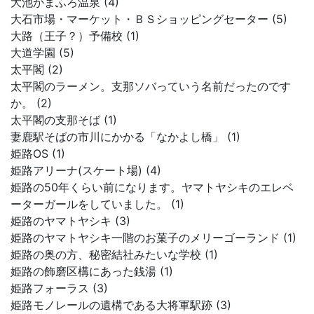
大池かまふろ温泉 (4)
大石市場・マーケット・ＢＳショッピングセーター (5)
大路（王子？）予備校 (1)
大道学園 (5)
太平閣 (2)
太平閣のラーメン。支那ソバっていう名前だったのです
か。 (2)
太平閣の支那そば (1)
妻鹿駅そばの市川にかかる「なかよし橋」 (1)
姫路OS (1)
姫路アリーナ(スケート場) (4)
姫路の50年くらい前になります。ヤマトヤシキのエレベ
ーターガールをしていました。 (1)
姫路のヤマトヤシキ (3)
姫路のヤマトヤシキ一階のお菓子のメリーゴーランド (1)
姫路の奥の方、秘密結社みたいな学校 (1)
姫路の飾磨区構にあった銭湯 (1)
姫路フォーラス (3)
姫路モノレールの遺構である大将軍駅跡 (3)