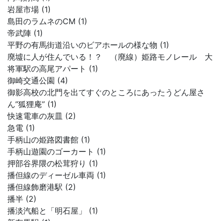
岩屋市場 (1)
島田のラムネのCM (1)
帝武陣 (1)
平野の有馬街道沿いのビアホールの様な物 (1)
廃墟に人が住んでいる！？ （廃線）姫路モノレール 大
将軍駅の高尾アパート (1)
御崎交通公園 (4)
御影高校の北門を出てすぐのところにあったうどん屋さ
ん”狐狸庵” (1)
快速電車の灰皿 (2)
急電 (1)
手柄山の姫路図書館 (1)
手柄山遊園のゴーカート (1)
押部谷界隈の松茸狩り (1)
播但線のディーゼル車両 (1)
播但線飾磨港駅 (2)
播半 (2)
播淡汽船と「明石屋」 (1)