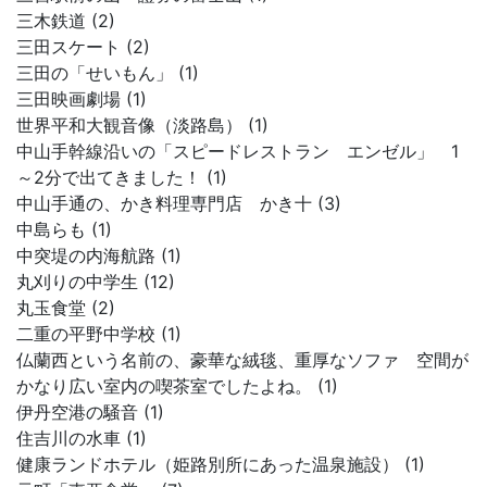
三木鉄道 (2)
三田スケート (2)
三田の「せいもん」 (1)
三田映画劇場 (1)
世界平和大観音像（淡路島） (1)
中山手幹線沿いの「スピードレストラン エンゼル」 1
～2分で出てきました！ (1)
中山手通の、かき料理専門店 かき十 (3)
中島らも (1)
中突堤の内海航路 (1)
丸刈りの中学生 (12)
丸玉食堂 (2)
二重の平野中学校 (1)
仏蘭西という名前の、豪華な絨毯、重厚なソファ 空間が
かなり広い室内の喫茶室でしたよね。 (1)
伊丹空港の騒音 (1)
住吉川の水車 (1)
健康ランドホテル（姫路別所にあった温泉施設） (1)