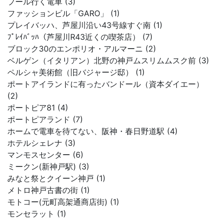
プール行く電車 (3)
ファッションビル「GARO」 (1)
プレイバッハ、芦屋川沿い43号線すぐ南 (1)
ﾌﾟﾚｲﾊﾞｯﾊ（芦屋川R43近くの喫茶店） (7)
ブロック30のエンポリオ・アルマーニ (2)
ベルゲン（イタリアン）北野の神戸ムスリムムスク前 (3)
ペルシャ美術館（旧バジャージ邸） (1)
ポートアイランドに有ったバンドール（資本ダイエー）
(2)
ポートピア81 (4)
ポートピアランド (7)
ホームで電車を待てない、阪神・春日野道駅 (4)
ホテルシェレナ (3)
マンモスセンター (6)
ミークン(新神戸駅) (3)
みなと祭とクイーン神戸 (1)
メトロ神戸古書の街 (1)
モトコー(元町高架通商店街) (1)
モンセラット (1)