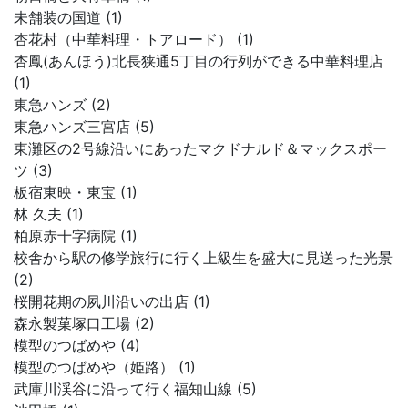
未舗装の国道 (1)
杏花村（中華料理・トアロード） (1)
杏鳳(あんほう)北長狭通5丁目の行列ができる中華料理店
(1)
東急ハンズ (2)
東急ハンズ三宮店 (5)
東灘区の2号線沿いにあったマクドナルド＆マックスポー
ツ (3)
板宿東映・東宝 (1)
林 久夫 (1)
柏原赤十字病院 (1)
校舎から駅の修学旅行に行く上級生を盛大に見送った光景
(2)
桜開花期の夙川沿いの出店 (1)
森永製菓塚口工場 (2)
模型のつばめや (4)
模型のつばめや（姫路） (1)
武庫川渓谷に沿って行く福知山線 (5)