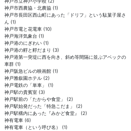
神戸市立神戸小学校 (2)
神戸市西農協・北農協 (1)
神戸市長田区西山町にあった「ドリフ」という駄菓子屋さ
ん (1)
神戸市電と花電車 (10)
神戸海洋気象台 (1)
神戸港のにぎわい (1)
神戸港の艀と艀だまり (3)
神戸港第一突堤に西を向き、斜め等間隔に並ぶアベックの
車群 (1)
神戸阪急ビルの映画館 (1)
神戸雅叙園ホテル (2)
神戸電鉄の「単車」 (1)
神戸駅の貴賓室 (3)
神戸駅前の「たからや食堂」 (2)
神戸駅始発だった「特急こだま」 (2)
神戸駅構内にあった『みかど食堂』 (2)
神有電車 (6)
神有電車（という呼び名） (1)