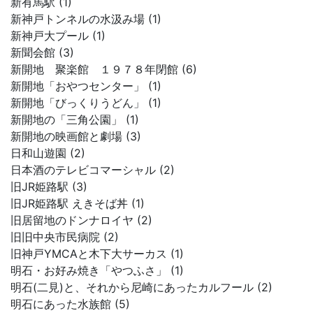
新有馬駅 (1)
新神戸トンネルの水汲み場 (1)
新神戸大プール (1)
新聞会館 (3)
新開地 聚楽館 １９７８年閉館 (6)
新開地「おやつセンター」 (1)
新開地「びっくりうどん」 (1)
新開地の「三角公園」 (1)
新開地の映画館と劇場 (3)
日和山遊園 (2)
日本酒のテレビコマーシャル (2)
旧JR姫路駅 (3)
旧JR姫路駅 えきそば丼 (1)
旧居留地のドンナロイヤ (2)
旧旧中央市民病院 (2)
旧神戸YMCAと木下大サーカス (1)
明石・お好み焼き「やつふさ」 (1)
明石(二見)と、それから尼崎にあったカルフール (2)
明石にあった水族館 (5)