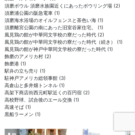
須磨ボウル 須磨水族園近くにあったボウリング場 (2)
須磨浦公園の阪急電車 (1)
須磨海水浴場のオイルフェンスと茶色い海 (1)
須磨離宮公園の南にあった旧室谷家住宅。 (1)
風見鶏の館が中華同文学校の寮だった時代 (2)
風見鶏の館が中華同文学校の寮だった時代（続き） (1)
風見鶏の館が神戸中華同文学校の寮だった時代 (1)
飾磨のアメリカ村 (2)
飾磨港 (1)
駅弁の立ち売り (1)
駐神戸アメリカ総領事館 (3)
高倉山と多井畑トンネル (1)
高架下商店街西元町駅近くの百円宿 (2)
高校野球、試合後のエール交換 (1)
高速そば (1)
黒船ラーメン (1)