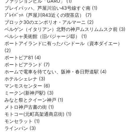
ファッションビル「GARO」 (1)
プレイバッハ、芦屋川沿い43号線すぐ南 (1)
ﾌﾟﾚｲﾊﾞｯﾊ（芦屋川R43近くの喫茶店） (7)
ブロック30のエンポリオ・アルマーニ (2)
ベルゲン（イタリアン）北野の神戸ムスリムムスク前 (3)
ペルシャ美術館（旧バジャージ邸） (1)
ポートアイランドに有ったバンドール（資本ダイエー）
(2)
ポートピア81 (4)
ポートピアランド (7)
ホームで電車を待てない、阪神・春日野道駅 (4)
ホテルシェレナ (3)
マンモスセンター (6)
ミークン(新神戸駅) (3)
みなと祭とクイーン神戸 (1)
メトロ神戸古書の街 (1)
モトコー(元町高架通商店街) (1)
モンセラット (1)
ラインパン (3)