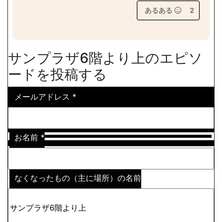
あるある
2
サンプラザ6階より上のエピソ
ードを投稿する
メールアドレス
*
お名前
*
なくなったもの（主に場所）の名前
※わからない場合はその説明
*