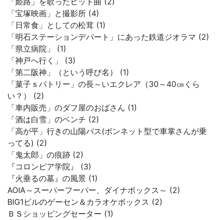
「姫路」を歌ったヒット曲 (2)
「宝塚映画」と撮影所 (4)
「日常食」としての松茸 (1)
「明石ステーションデパート」にあった鉄道ジオラマ (2)
「県立病院」 (1)
「神戸へ行く」 (3)
「第二阪神」（という呼び名） (1)
「菓子ｓパトリー」の長～いエクレア（30～40㎝くら
い？） (2)
「車内販売」のダフ屋のおばさん (1)
「酒は白雪」のベンチ (2)
「高が平」行きの山陽バス(ボンネット型で車掌さんが乗
ってる) (2)
「鬼太郎」の痕跡 (2)
『コロンビア学院』 (3)
『火垂るの墓』の風景 (1)
AOIA～スーパーフーパー、ダイナボックス～ (2)
BIG1ビルのゲーセン＆カラオケボックス (2)
ＢＳショッピングセーター (1)