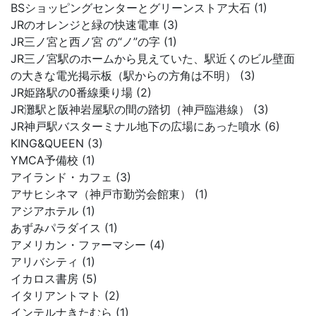
BSショッピングセンターとグリーンストア大石 (1)
JRのオレンジと緑の快速電車 (3)
JR三ノ宮と西ノ宮 の“ノ”の字 (1)
JR三ノ宮駅のホームから見えていた、駅近くのビル壁面
の大きな電光掲示板（駅からの方角は不明） (3)
JR姫路駅の0番線乗り場 (2)
JR灘駅と阪神岩屋駅の間の踏切（神戸臨港線） (3)
JR神戸駅バスターミナル地下の広場にあった噴水 (6)
KING&QUEEN (3)
YMCA予備校 (1)
アイランド・カフェ (3)
アサヒシネマ（神戸市勤労会館東） (1)
アジアホテル (1)
あずみパラダイス (1)
アメリカン・ファーマシー (4)
アリバシティ (1)
イカロス書房 (5)
イタリアントマト (2)
インテルナきたむら (1)