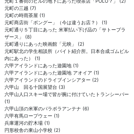
元町１番街のビルの地下にあった喫茶店「POLO？」 (2)
元町の三越 (7)
元町の時雨茶屋 (1)
元町商店街「ボングー」（今は違うお店？） (1)
元町通り５丁目にあった 米軍払い下げ品の「サトーブラ
ザース」 (8)
元町通りにあった映画館「元映」 (2)
元町駅北の学生相談所（バイト紹介所。日本合成ゴムビル
内にあった） (1)
六甲アイランドにあった遊園地 (1)
六甲アイランドにあった遊園地 アオイア (1)
六甲アイランドのドライブインシアター (2)
六甲山 回る十国展望台 (3)
六甲山人口スキー場で皆が腕に付けていたトランシーバー
(1)
六甲山頂の米軍のパラボラアンテナ (6)
六甲有馬ロープウェー (1)
兵庫運河の貯木場 (1)
円形校舎の東山小学校 (2)