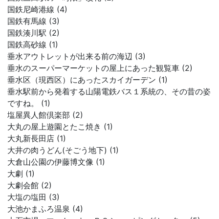
国鉄尼崎港線 (4)
国鉄有馬線 (3)
国鉄湊川駅 (2)
国鉄高砂線 (1)
垂水アウトレットが出来る前の海辺 (3)
垂水のスーパーマーケットの屋上にあった観覧車 (2)
垂水区（現西区）にあったスカイガーデン (1)
垂水駅前から発着する山陽電鉄バス１系統の、その昔の姿
ですね。 (1)
塩屋異人館倶楽部 (2)
大丸の屋上遊園とたこ焼き (1)
大丸新長田店 (1)
大井の肉うどん(そごう地下) (1)
大倉山公園の伊藤博文像 (1)
大劇 (1)
大劇会館 (2)
大塩の塩田 (3)
大池かまふろ温泉 (4)