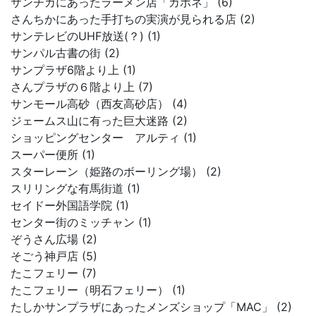
サンチカにあったラーメン店「カポネ」 (6)
さんちかにあった手打ちの実演が見られる店 (2)
サンテレビのUHF放送(？) (1)
サンパル古書の街 (2)
サンプラザ6階より上 (1)
さんプラザの６階より上 (7)
サンモール高砂（西友高砂店） (4)
ジェームス山に有った巨大迷路 (2)
ショッピングセンター アルティ (1)
スーパー便所 (1)
スターレーン（姫路のボーリング場） (2)
スリリングな有馬街道 (1)
セイドー外国語学院 (1)
センター街のミッチャン (1)
ぞうさん広場 (2)
そごう神戸店 (5)
たこフェリー (7)
たこフェリー（明石フェリー） (1)
たしかサンプラザにあったメンズショップ「MAC」 (2)