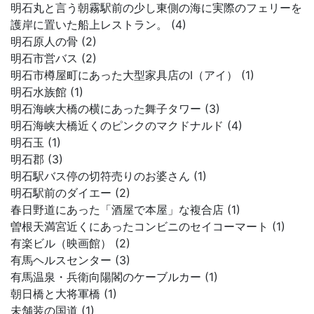
明石丸と言う朝霧駅前の少し東側の海に実際のフェリーを
護岸に置いた船上レストラン。 (4)
明石原人の骨 (2)
明石市営バス (2)
明石市樽屋町にあった大型家具店のI（アイ） (1)
明石水族館 (1)
明石海峡大橋の横にあった舞子タワー (3)
明石海峡大橋近くのピンクのマクドナルド (4)
明石玉 (1)
明石郡 (3)
明石駅バス停の切符売りのお婆さん (1)
明石駅前のダイエー (2)
春日野道にあった「酒屋で本屋」な複合店 (1)
曽根天満宮近くにあったコンビニのセイコーマート (1)
有楽ビル（映画館） (2)
有馬ヘルスセンター (3)
有馬温泉・兵衛向陽閣のケーブルカー (1)
朝日橋と大将軍橋 (1)
未舗装の国道 (1)