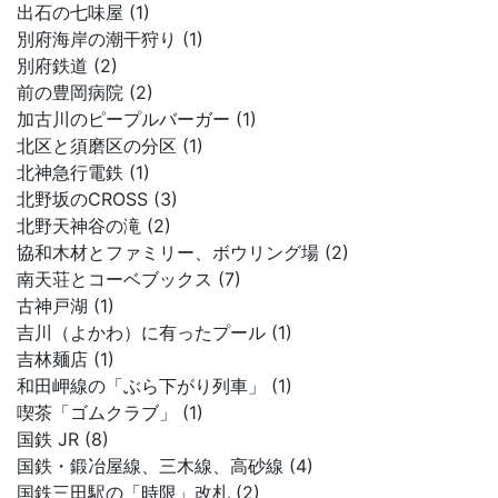
出石の七味屋 (1)
別府海岸の潮干狩り (1)
別府鉄道 (2)
前の豊岡病院 (2)
加古川のピープルバーガー (1)
北区と須磨区の分区 (1)
北神急行電鉄 (1)
北野坂のCROSS (3)
北野天神谷の滝 (2)
協和木材とファミリー、ボウリング場 (2)
南天荘とコーベブックス (7)
古神戸湖 (1)
吉川（よかわ）に有ったプール (1)
吉林麺店 (1)
和田岬線の「ぶら下がり列車」 (1)
喫茶「ゴムクラブ」 (1)
国鉄 JR (8)
国鉄・鍛冶屋線、三木線、高砂線 (4)
国鉄三田駅の「時限」改札 (2)