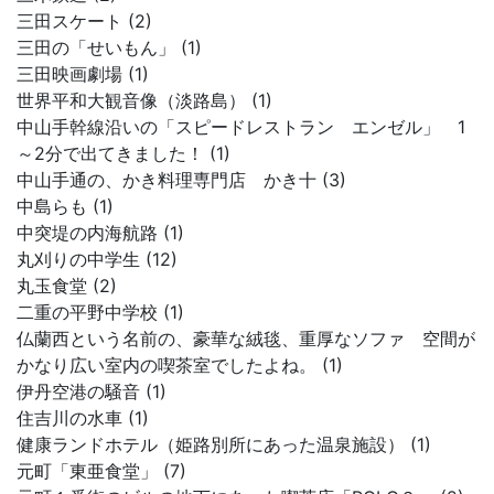
三田スケート (2)
三田の「せいもん」 (1)
三田映画劇場 (1)
世界平和大観音像（淡路島） (1)
中山手幹線沿いの「スピードレストラン エンゼル」 1
～2分で出てきました！ (1)
中山手通の、かき料理専門店 かき十 (3)
中島らも (1)
中突堤の内海航路 (1)
丸刈りの中学生 (12)
丸玉食堂 (2)
二重の平野中学校 (1)
仏蘭西という名前の、豪華な絨毯、重厚なソファ 空間が
かなり広い室内の喫茶室でしたよね。 (1)
伊丹空港の騒音 (1)
住吉川の水車 (1)
健康ランドホテル（姫路別所にあった温泉施設） (1)
元町「東亜食堂」 (7)