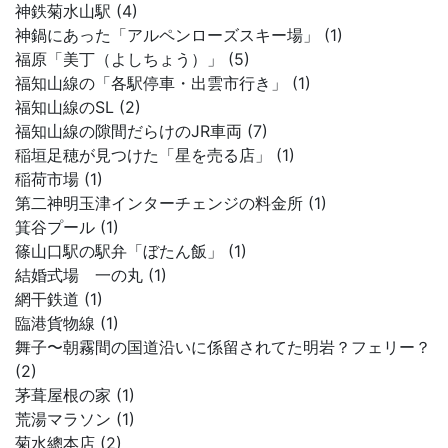
神鉄菊水山駅 (4)
神鍋にあった「アルペンローズスキー場」 (1)
福原「美丁（よしちょう）」 (5)
福知山線の「各駅停車・出雲市行き」 (1)
福知山線のSL (2)
福知山線の隙間だらけのJR車両 (7)
稲垣足穂が見つけた「星を売る店」 (1)
稲荷市場 (1)
第二神明玉津インターチェンジの料金所 (1)
箕谷プール (1)
篠山口駅の駅弁「ぼたん飯」 (1)
結婚式場 一の丸 (1)
網干鉄道 (1)
臨港貨物線 (1)
舞子〜朝霧間の国道沿いに係留されてた明岩？フェリー？
(2)
茅葺屋根の家 (1)
荒湯マラソン (1)
菊水總本店 (2)