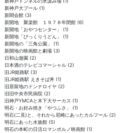
新神戸トンネルの水汲み場 (1)
新神戸大プール (1)
新聞会館 (3)
新開地 聚楽館 １９７８年閉館 (6)
新開地「おやつセンター」 (1)
新開地「びっくりうどん」 (1)
新開地の「三角公園」 (1)
新開地の映画館と劇場 (3)
日和山遊園 (2)
日本酒のテレビコマーシャル (2)
旧JR姫路駅 (3)
旧JR姫路駅 えきそば丼 (1)
旧居留地のドンナロイヤ (2)
旧旧中央市民病院 (2)
旧神戸YMCAと木下大サーカス (1)
明石・お好み焼き「やつふさ」 (1)
明石(二見)と、それから尼崎にあったカルフール (2)
明石にあった水族館 (5)
明石の本町の日活ロマンポルノ映画館 (1)