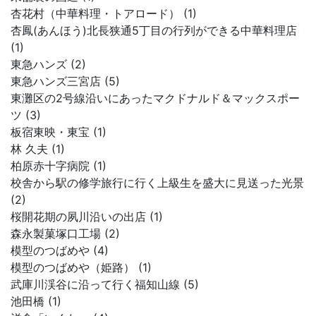
杏花村（中華料理・トアロード） (1)
杏鳳(あんほう)北長狭通5丁目の行列ができる中華料理店
(1)
東急ハンズ (2)
東急ハンズ三宮店 (5)
東灘区の2号線沿いにあったマクドナルド＆マックスポー
ツ (3)
板宿東映・東宝 (1)
林 久夫 (1)
柏原赤十字病院 (1)
校舎から駅の修学旅行に行く上級生を盛大に見送った光景
(2)
桜開花期の夙川沿いの出店 (1)
森永製菓塚口工場 (2)
模型のつばめや (4)
模型のつばめや（姫路） (1)
武庫川渓谷に沿って行く福知山線 (5)
池田橋 (1)