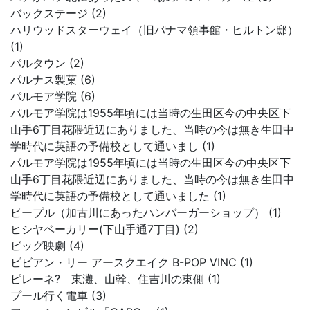
バックステージ (2)
ハリウッドスターウェイ（旧パナマ領事館・ヒルトン邸）
(1)
パルタウン (2)
パルナス製菓 (6)
パルモア学院 (6)
パルモア学院は1955年頃には当時の生田区今の中央区下
山手6丁目花隈近辺にありました、当時の今は無き生田中
学時代に英語の予備校として通いまし (1)
パルモア学院は1955年頃には当時の生田区今の中央区下
山手6丁目花隈近辺にありました、当時の今は無き生田中
学時代に英語の予備校として通いました (1)
ピープル（加古川にあったハンバーガーショップ） (1)
ヒシヤベーカリー(下山手通7丁目) (2)
ビッグ映劇 (4)
ビビアン・リー アースクエイク B-POP VINC (1)
ピレーネ? 東灘、山幹、住吉川の東側 (1)
プール行く電車 (3)