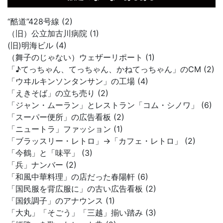
“酷道”428号線 (2)
（旧）公立加古川病院 (1)
(旧)明海ビル (4)
（舞子のじゃない）ウェザーリポート (1)
「♪てっちゃん、てっちゃん、かねてっちゃん」のCM (2)
「ウヰルキンソンタンサン」の工場 (4)
「えきそば」の立ち売り (2)
「ジャン・ムーラン」とレストラン「コム・シノワ」 (6)
「スーパー便所」の広告看板 (2)
「ニュートラ」ファッション (1)
「ブラッスリー・レトロ」→「カフェ・レトロ」 (2)
「今鶴」と「味平」 (3)
「兵」ナンバー (2)
「和風中華料理」の店だった春陽軒 (6)
「国民服を背広服に」の古い広告看板 (2)
「国鉄調子」のアナウンス (1)
「大丸」「そごう」「三越」揃い踏み (3)