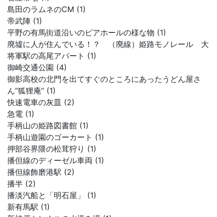
島田のラムネのCM (1)
帝武陣 (1)
平野の有馬街道沿いのビアホールの様な物 (1)
廃墟に人が住んでいる！？ （廃線）姫路モノレール 大
将軍駅の高尾アパート (1)
御崎交通公園 (4)
御影高校の北門を出てすぐのところにあったうどん屋さ
ん”狐狸庵” (1)
快速電車の灰皿 (2)
急電 (1)
手柄山の姫路図書館 (1)
手柄山遊園のゴーカート (1)
押部谷界隈の松茸狩り (1)
播但線のディーゼル車両 (1)
播但線飾磨港駅 (2)
播半 (2)
播淡汽船と「明石屋」 (1)
新有馬駅 (1)