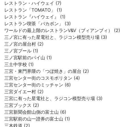
レストラン・ハイウェイ (7)
レストラン「TOMATO」 (1)
レストラン『ハイウェイ』 (1)
レストラン喫茶「バカボン」 (3)
ワールドの最上階のレストランV&V（ブィアンブィ） (2)
三ノ宮に有った星電社と、ラジコン模型売り場 (3)
三ノ宮の屋台村 (2)
三ノ宮プール (1)
三ノ宮駅前のパイ山 (1)
三土中学校 (1)
三宮・東門界隈の「つぼ焼き」の屋台 (2)
三宮センター街のコスモポリタン (4)
三宮センター街のミッチャン (6)
三宮ダイエー村 (2)
三宮に有った星電社と、ラジコン模型売り場 (3)
三宮ブックス (2)
三宮新聞会館山側の富士山 (6)
三宮駅前の山一證券の富士山 (1)
三木鉄道 (2)