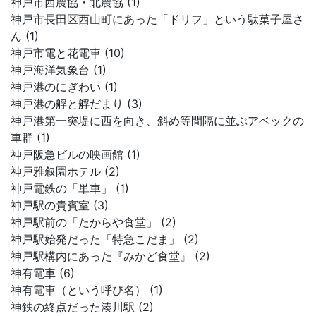
神戸市西農協・北農協 (1)
神戸市長田区西山町にあった「ドリフ」という駄菓子屋さ
ん (1)
神戸市電と花電車 (10)
神戸海洋気象台 (1)
神戸港のにぎわい (1)
神戸港の艀と艀だまり (3)
神戸港第一突堤に西を向き、斜め等間隔に並ぶアベックの
車群 (1)
神戸阪急ビルの映画館 (1)
神戸雅叙園ホテル (2)
神戸電鉄の「単車」 (1)
神戸駅の貴賓室 (3)
神戸駅前の「たからや食堂」 (2)
神戸駅始発だった「特急こだま」 (2)
神戸駅構内にあった『みかど食堂』 (2)
神有電車 (6)
神有電車（という呼び名） (1)
神鉄の終点だった湊川駅 (2)