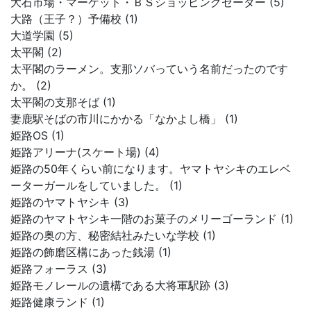
大石市場・マーケット・ＢＳショッピングセーター (5)
大路（王子？）予備校 (1)
大道学園 (5)
太平閣 (2)
太平閣のラーメン。支那ソバっていう名前だったのです
か。 (2)
太平閣の支那そば (1)
妻鹿駅そばの市川にかかる「なかよし橋」 (1)
姫路OS (1)
姫路アリーナ(スケート場) (4)
姫路の50年くらい前になります。ヤマトヤシキのエレベ
ーターガールをしていました。 (1)
姫路のヤマトヤシキ (3)
姫路のヤマトヤシキ一階のお菓子のメリーゴーランド (1)
姫路の奥の方、秘密結社みたいな学校 (1)
姫路の飾磨区構にあった銭湯 (1)
姫路フォーラス (3)
姫路モノレールの遺構である大将軍駅跡 (3)
姫路健康ランド (1)