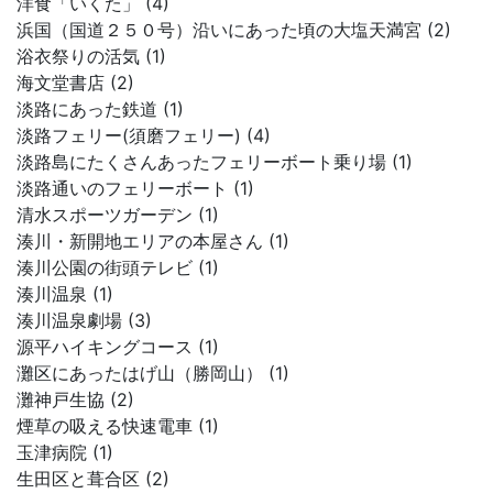
洋食「いくた」 (4)
浜国（国道２５０号）沿いにあった頃の大塩天満宮 (2)
浴衣祭りの活気 (1)
海文堂書店 (2)
淡路にあった鉄道 (1)
淡路フェリー(須磨フェリー) (4)
淡路島にたくさんあったフェリーボート乗り場 (1)
淡路通いのフェリーボート (1)
清水スポーツガーデン (1)
湊川・新開地エリアの本屋さん (1)
湊川公園の街頭テレビ (1)
湊川温泉 (1)
湊川温泉劇場 (3)
源平ハイキングコース (1)
灘区にあったはげ山（勝岡山） (1)
灘神戸生協 (2)
煙草の吸える快速電車 (1)
玉津病院 (1)
生田区と葺合区 (2)