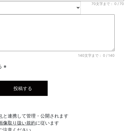
70文字まで：
0
/ 70
140文字まで：
0
/ 140
 ※
ス
と連携して管理・公開されます
画像取り扱い規約
に従います
ご注意ください