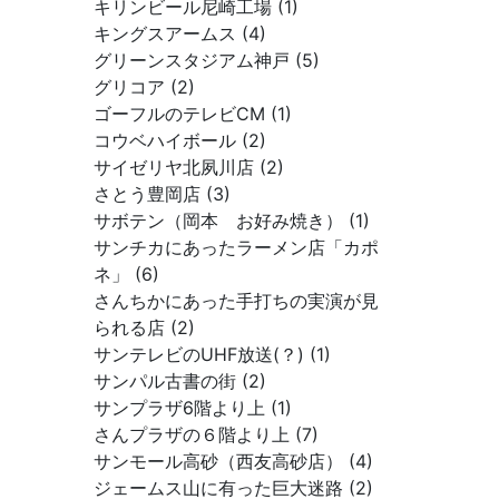
キリンビール尼崎工場 (1)
キングスアームス (4)
グリーンスタジアム神戸 (5)
グリコア (2)
ゴーフルのテレビCM (1)
コウベハイボール (2)
サイゼリヤ北夙川店 (2)
さとう豊岡店 (3)
サボテン（岡本 お好み焼き） (1)
サンチカにあったラーメン店「カポ
ネ」 (6)
さんちかにあった手打ちの実演が見
られる店 (2)
サンテレビのUHF放送(？) (1)
サンパル古書の街 (2)
サンプラザ6階より上 (1)
さんプラザの６階より上 (7)
サンモール高砂（西友高砂店） (4)
ジェームス山に有った巨大迷路 (2)