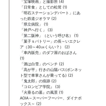
「宝塚映画」と撮影所 (4)
「日常食」としての松茸 (1)
「明石ステーションデパート」にあ
った鉄道ジオラマ (2)
「県立病院」 (1)
「神戸へ行く」 (3)
「第二阪神」（という呼び名） (1)
「菓子ｓパトリー」の長～いエクレ
ア（30～40㎝くらい？） (2)
「車内販売」のダフ屋のおばさん
(1)
「酒は白雪」のベンチ (2)
「高が平」行きの山陽バス(ボンネッ
ト型で車掌さんが乗ってる) (2)
「鬼太郎」の痕跡 (2)
『コロンビア学院』 (3)
『火垂るの墓』の風景 (1)
AOIA～スーパーフーパー、ダイナボ
ックス～ (2)