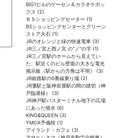
BIG1ビルのゲーセン＆カラオケボッ
クス (2)
ＢＳショッピングセーター (1)
BSショッピングセンターとグリーン
ストア大石 (1)
JRのオレンジと緑の快速電車 (3)
JR三ノ宮と西ノ宮 の“ノ”の字 (1)
JR三ノ宮駅のホームから見えてい
た、駅近くのビル壁面の大きな電光
掲示板（駅からの方角は不明） (3)
JR姫路駅の0番線乗り場 (2)
JR灘駅と阪神岩屋駅の間の踏切（神
戸臨港線） (3)
JR神戸駅バスターミナル地下の広場
にあった噴水 (6)
KING&QUEEN (3)
YMCA予備校 (1)
アイランド・カフェ (3)
アサヒシネマ（神戸市勤労会館東）