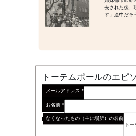
姉妹都市締結
去された後、
す」途中だそ
トーテムポールのエピ
メールアドレス
*
お名前
*
なくなったもの（主に場所）の名前
※わからない場合はその説明
*