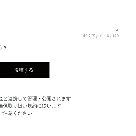
140文字まで：
0
/ 140
 ※
ス
と連携して管理・公開されます
画像取り扱い規約
に従います
ご注意ください