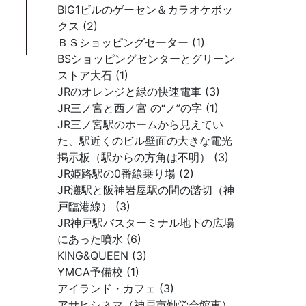
BIG1ビルのゲーセン＆カラオケボッ
クス (2)
ＢＳショッピングセーター (1)
BSショッピングセンターとグリーン
ストア大石 (1)
JRのオレンジと緑の快速電車 (3)
JR三ノ宮と西ノ宮 の“ノ”の字 (1)
JR三ノ宮駅のホームから見えてい
た、駅近くのビル壁面の大きな電光
掲示板（駅からの方角は不明） (3)
JR姫路駅の0番線乗り場 (2)
JR灘駅と阪神岩屋駅の間の踏切（神
戸臨港線） (3)
JR神戸駅バスターミナル地下の広場
にあった噴水 (6)
KING&QUEEN (3)
YMCA予備校 (1)
アイランド・カフェ (3)
アサヒシネマ（神戸市勤労会館東）