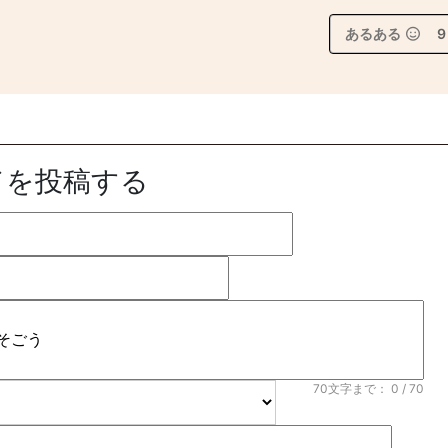
あるある
9
ドを投稿する
70文字まで：
0
/ 70