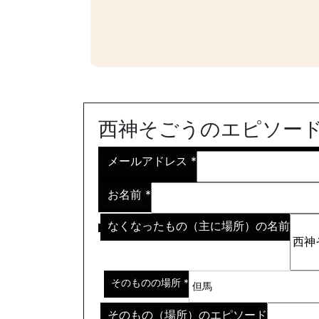
西神そごうのエピソー
メールアドレス
*
お名前
*
なくなったもの（主に場所）の名前
※わからない場合はその説明
*
そのものの場所
*
そのもの（場所）のエピソード