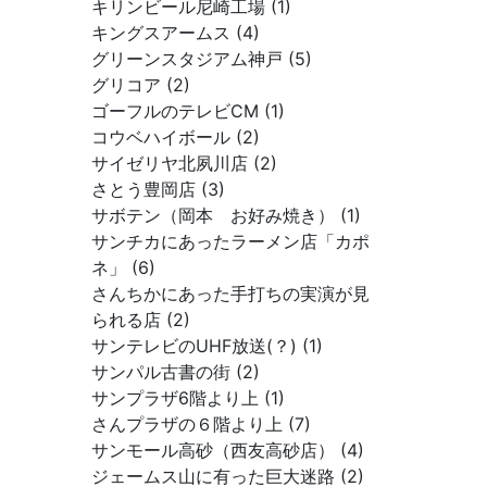
キリンビール尼崎工場 (1)
キングスアームス (4)
グリーンスタジアム神戸 (5)
グリコア (2)
ゴーフルのテレビCM (1)
コウベハイボール (2)
サイゼリヤ北夙川店 (2)
さとう豊岡店 (3)
サボテン（岡本 お好み焼き） (1)
サンチカにあったラーメン店「カポ
ネ」 (6)
さんちかにあった手打ちの実演が見
られる店 (2)
サンテレビのUHF放送(？) (1)
サンパル古書の街 (2)
サンプラザ6階より上 (1)
さんプラザの６階より上 (7)
サンモール高砂（西友高砂店） (4)
ジェームス山に有った巨大迷路 (2)