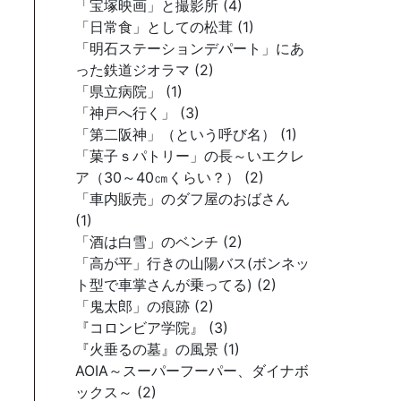
「宝塚映画」と撮影所 (4)
「日常食」としての松茸 (1)
「明石ステーションデパート」にあ
った鉄道ジオラマ (2)
「県立病院」 (1)
「神戸へ行く」 (3)
「第二阪神」（という呼び名） (1)
「菓子ｓパトリー」の長～いエクレ
ア（30～40㎝くらい？） (2)
「車内販売」のダフ屋のおばさん
(1)
「酒は白雪」のベンチ (2)
「高が平」行きの山陽バス(ボンネッ
ト型で車掌さんが乗ってる) (2)
「鬼太郎」の痕跡 (2)
『コロンビア学院』 (3)
『火垂るの墓』の風景 (1)
AOIA～スーパーフーパー、ダイナボ
ックス～ (2)