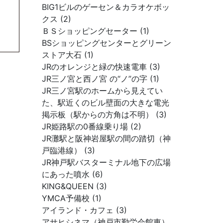
BIG1ビルのゲーセン＆カラオケボッ
クス (2)
ＢＳショッピングセーター (1)
BSショッピングセンターとグリーン
ストア大石 (1)
JRのオレンジと緑の快速電車 (3)
JR三ノ宮と西ノ宮 の“ノ”の字 (1)
JR三ノ宮駅のホームから見えてい
た、駅近くのビル壁面の大きな電光
掲示板（駅からの方角は不明） (3)
JR姫路駅の0番線乗り場 (2)
JR灘駅と阪神岩屋駅の間の踏切（神
戸臨港線） (3)
JR神戸駅バスターミナル地下の広場
にあった噴水 (6)
KING&QUEEN (3)
YMCA予備校 (1)
アイランド・カフェ (3)
アサヒシネマ（神戸市勤労会館東）