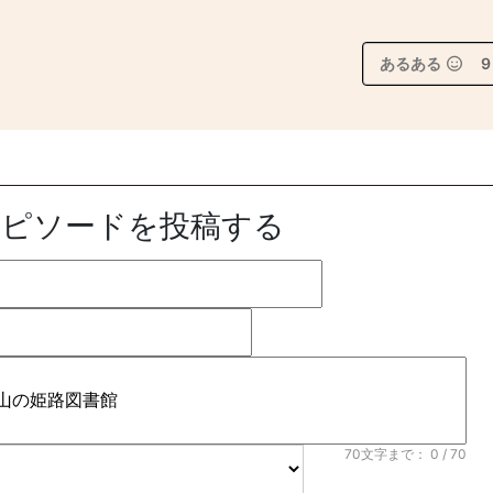
あるある
9
エピソードを投稿する
70文字まで：
0
/ 70