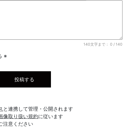
140文字まで：
0
/ 140
 ※
ス
と連携して管理・公開されます
画像取り扱い規約
に従います
ご注意ください