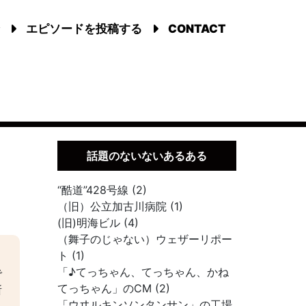
エピソードを投稿する
CONTACT
話題のないないあるある
“酷道”428号線 (2)
（旧）公立加古川病院 (1)
(旧)明海ビル (4)
（舞子のじゃない）ウェザーリポー
ト (1)
「♪てっちゃん、てっちゃん、かね
で
てっちゃん」のCM (2)
所
「ウヰルキンソンタンサン」の工場