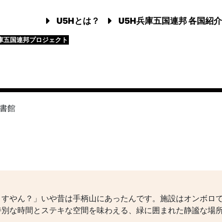
U5Hとは？
U5H兵庫五国連邦 各国紹介
庫五国連邦プロジェクト
書館
ますやん？」いや昔は手柄山にあったんです。施設はオンボロ
特別な時間とステキな空間を味わえる、緑に囲まれた静謐な場