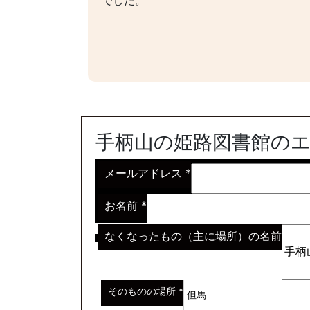
でした。
手柄山の姫路図書館の
メールアドレス
*
お名前
*
なくなったもの（主に場所）の名前
※わからない場合はその説明
*
そのものの場所
*