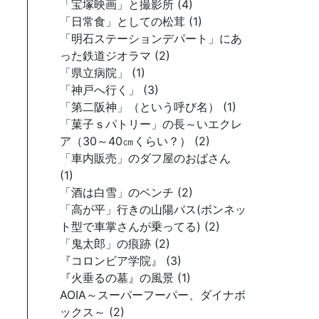
「宝塚映画」と撮影所 (4)
「日常食」としての松茸 (1)
「明石ステーションデパート」にあ
った鉄道ジオラマ (2)
「県立病院」 (1)
「神戸へ行く」 (3)
「第二阪神」（という呼び名） (1)
「菓子ｓパトリー」の長～いエクレ
ア（30～40㎝くらい？） (2)
「車内販売」のダフ屋のおばさん
(1)
「酒は白雪」のベンチ (2)
「高が平」行きの山陽バス(ボンネッ
ト型で車掌さんが乗ってる) (2)
「鬼太郎」の痕跡 (2)
『コロンビア学院』 (3)
『火垂るの墓』の風景 (1)
AOIA～スーパーフーパー、ダイナボ
ックス～ (2)