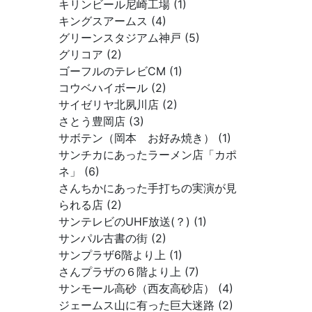
キリンビール尼崎工場 (1)
キングスアームス (4)
グリーンスタジアム神戸 (5)
グリコア (2)
ゴーフルのテレビCM (1)
コウベハイボール (2)
サイゼリヤ北夙川店 (2)
さとう豊岡店 (3)
サボテン（岡本 お好み焼き） (1)
サンチカにあったラーメン店「カポ
ネ」 (6)
さんちかにあった手打ちの実演が見
られる店 (2)
サンテレビのUHF放送(？) (1)
サンパル古書の街 (2)
サンプラザ6階より上 (1)
さんプラザの６階より上 (7)
サンモール高砂（西友高砂店） (4)
ジェームス山に有った巨大迷路 (2)