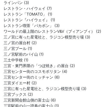
ラインパン (3)
レストラン・ハイウェイ (7)
レストラン「TOMATO」 (1)
レストラン『ハイウェイ』 (1)
レストラン喫茶「バカボン」 (3)
ワールドの最上階のレストランV&V（ブィアンブィ） (2)
三ノ宮に有った星電社と、ラジコン模型売り場 (3)
三ノ宮の屋台村 (2)
三ノ宮プール (1)
三ノ宮駅前のパイ山 (1)
三土中学校 (1)
三宮・東門界隈の「つぼ焼き」の屋台 (2)
三宮センター街のコスモポリタン (4)
三宮センター街のミッチャン (6)
三宮ダイエー村 (2)
三宮に有った星電社と、ラジコン模型売り場 (3)
三宮ブックス (2)
三宮新聞会館山側の富士山 (6)
三宮駅前の山一證券の富士山 (1)