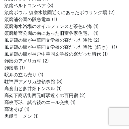
須磨ベルトコンベア (3)
須磨ボウル 須磨水族園近くにあったボウリング場 (2)
須磨浦公園の阪急電車 (1)
須磨海水浴場のオイルフェンスと茶色い海 (1)
須磨離宮公園の南にあった旧室谷家住宅。 (1)
風見鶏の館が中華同文学校の寮だった時代 (2)
風見鶏の館が中華同文学校の寮だった時代（続き） (1)
風見鶏の館が神戸中華同文学校の寮だった時代 (1)
飾磨のアメリカ村 (2)
飾磨港 (1)
駅弁の立ち売り (1)
駐神戸アメリカ総領事館 (3)
高倉山と多井畑トンネル (1)
高架下商店街西元町駅近くの百円宿 (2)
高校野球、試合後のエール交換 (1)
高速そば (1)
黒船ラーメン (1)