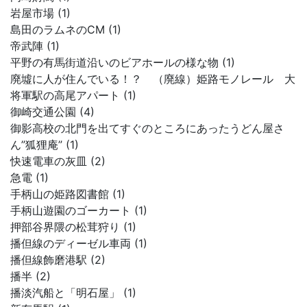
岩屋市場 (1)
島田のラムネのCM (1)
帝武陣 (1)
平野の有馬街道沿いのビアホールの様な物 (1)
廃墟に人が住んでいる！？ （廃線）姫路モノレール 大
将軍駅の高尾アパート (1)
御崎交通公園 (4)
御影高校の北門を出てすぐのところにあったうどん屋さ
ん”狐狸庵” (1)
快速電車の灰皿 (2)
急電 (1)
手柄山の姫路図書館 (1)
手柄山遊園のゴーカート (1)
押部谷界隈の松茸狩り (1)
播但線のディーゼル車両 (1)
播但線飾磨港駅 (2)
播半 (2)
播淡汽船と「明石屋」 (1)