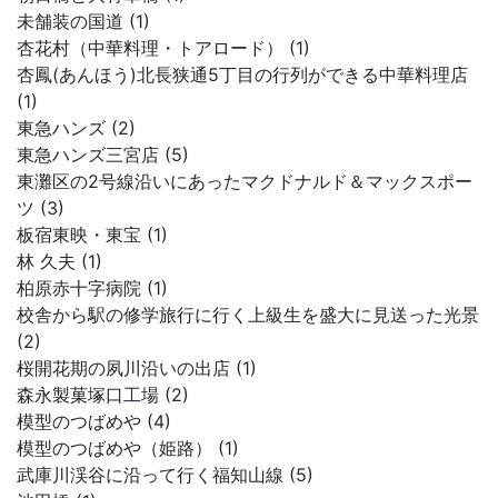
未舗装の国道 (1)
杏花村（中華料理・トアロード） (1)
杏鳳(あんほう)北長狭通5丁目の行列ができる中華料理店
(1)
東急ハンズ (2)
東急ハンズ三宮店 (5)
東灘区の2号線沿いにあったマクドナルド＆マックスポー
ツ (3)
板宿東映・東宝 (1)
林 久夫 (1)
柏原赤十字病院 (1)
校舎から駅の修学旅行に行く上級生を盛大に見送った光景
(2)
桜開花期の夙川沿いの出店 (1)
森永製菓塚口工場 (2)
模型のつばめや (4)
模型のつばめや（姫路） (1)
武庫川渓谷に沿って行く福知山線 (5)