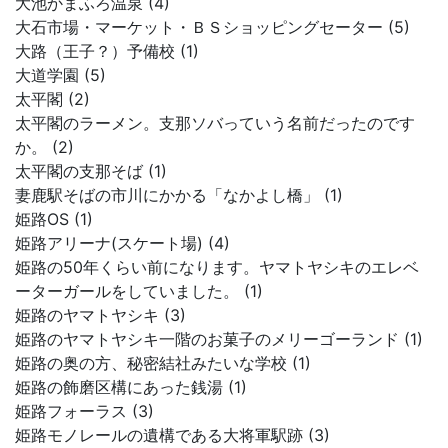
大池かまふろ温泉 (4)
大石市場・マーケット・ＢＳショッピングセーター (5)
大路（王子？）予備校 (1)
大道学園 (5)
太平閣 (2)
太平閣のラーメン。支那ソバっていう名前だったのです
か。 (2)
太平閣の支那そば (1)
妻鹿駅そばの市川にかかる「なかよし橋」 (1)
姫路OS (1)
姫路アリーナ(スケート場) (4)
姫路の50年くらい前になります。ヤマトヤシキのエレベ
ーターガールをしていました。 (1)
姫路のヤマトヤシキ (3)
姫路のヤマトヤシキ一階のお菓子のメリーゴーランド (1)
姫路の奥の方、秘密結社みたいな学校 (1)
姫路の飾磨区構にあった銭湯 (1)
姫路フォーラス (3)
姫路モノレールの遺構である大将軍駅跡 (3)