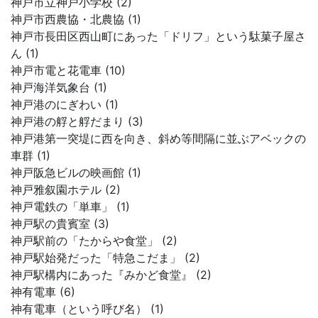
神戸市立神戸小学校 (2)
神戸市西農協・北農協 (1)
神戸市長田区西山町にあった「ドリフ」という駄菓子屋さ
ん (1)
神戸市電と花電車 (10)
神戸海洋気象台 (1)
神戸港のにぎわい (1)
神戸港の艀と艀だまり (3)
神戸港第一突堤に西を向き、斜め等間隔に並ぶアベックの
車群 (1)
神戸阪急ビルの映画館 (1)
神戸雅叙園ホテル (2)
神戸電鉄の「単車」 (1)
神戸駅の貴賓室 (3)
神戸駅前の「たからや食堂」 (2)
神戸駅始発だった「特急こだま」 (2)
神戸駅構内にあった『みかど食堂』 (2)
神有電車 (6)
神有電車（という呼び名） (1)