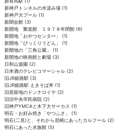
新有馬駅 (1)
新神戸トンネルの水汲み場 (1)
新神戸大プール (1)
新聞会館 (3)
新開地 聚楽館 １９７８年閉館 (6)
新開地「おやつセンター」 (1)
新開地「びっくりうどん」 (1)
新開地の「三角公園」 (1)
新開地の映画館と劇場 (3)
日和山遊園 (2)
日本酒のテレビコマーシャル (2)
旧JR姫路駅 (3)
旧JR姫路駅 えきそば丼 (1)
旧居留地のドンナロイヤ (2)
旧旧中央市民病院 (2)
旧神戸YMCAと木下大サーカス (1)
明石・お好み焼き「やつふさ」 (1)
明石(二見)と、それから尼崎にあったカルフール (2)
明石にあった水族館 (5)