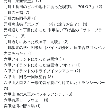
元町「東亜食堂」 (7)
元町１番街のビルの地下にあった喫茶店「POLO？」 (2)
元町の三越 (7)
元町の時雨茶屋 (1)
元町商店街「ボングー」（今は違うお店？） (1)
元町通り５丁目にあった 米軍払い下げ品の「サトーブラ
ザース」 (8)
元町通りにあった映画館「元映」 (2)
元町駅北の学生相談所（バイト紹介所。日本合成ゴムビル
内にあった） (1)
六甲アイランドにあった遊園地 (1)
六甲アイランドにあった遊園地 アオイア (1)
六甲アイランドのドライブインシアター (2)
六甲山 回る十国展望台 (3)
六甲山人口スキー場で皆が腕に付けていたトランシーバー
(1)
六甲山頂の米軍のパラボラアンテナ (6)
六甲有馬ロープウェー (1)
兵庫運河の貯木場 (1)