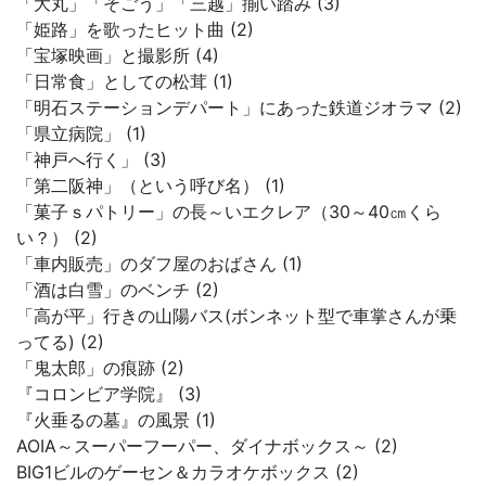
「大丸」「そごう」「三越」揃い踏み (3)
「姫路」を歌ったヒット曲 (2)
「宝塚映画」と撮影所 (4)
「日常食」としての松茸 (1)
「明石ステーションデパート」にあった鉄道ジオラマ (2)
「県立病院」 (1)
「神戸へ行く」 (3)
「第二阪神」（という呼び名） (1)
「菓子ｓパトリー」の長～いエクレア（30～40㎝くら
い？） (2)
「車内販売」のダフ屋のおばさん (1)
「酒は白雪」のベンチ (2)
「高が平」行きの山陽バス(ボンネット型で車掌さんが乗
ってる) (2)
「鬼太郎」の痕跡 (2)
『コロンビア学院』 (3)
『火垂るの墓』の風景 (1)
AOIA～スーパーフーパー、ダイナボックス～ (2)
BIG1ビルのゲーセン＆カラオケボックス (2)