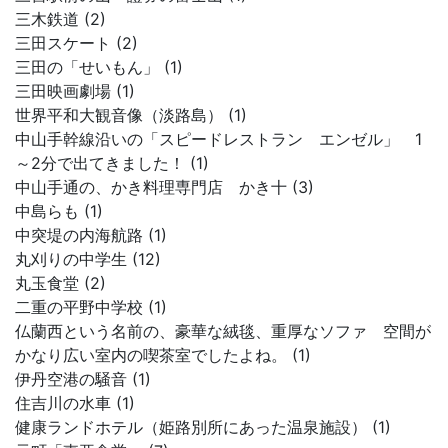
三木鉄道 (2)
三田スケート (2)
三田の「せいもん」 (1)
三田映画劇場 (1)
世界平和大観音像（淡路島） (1)
中山手幹線沿いの「スピードレストラン エンゼル」 1
～2分で出てきました！ (1)
中山手通の、かき料理専門店 かき十 (3)
中島らも (1)
中突堤の内海航路 (1)
丸刈りの中学生 (12)
丸玉食堂 (2)
二重の平野中学校 (1)
仏蘭西という名前の、豪華な絨毯、重厚なソファ 空間が
かなり広い室内の喫茶室でしたよね。 (1)
伊丹空港の騒音 (1)
住吉川の水車 (1)
健康ランドホテル（姫路別所にあった温泉施設） (1)