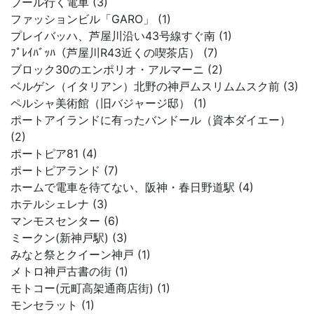
プール行く電車 (3)
ファッションビル「GARO」 (1)
プレイバッハ、芦屋川沿い43号線すぐ南 (1)
ﾌﾟﾚｲﾊﾞｯﾊ（芦屋川R43近くの喫茶店） (7)
ブロック30のエンポリオ・アルマーニ (2)
ベルゲン（イタリアン）北野の神戸ムスリムムスク前 (3)
ペルシャ美術館（旧バジャージ邸） (1)
ポートアイランドに有ったバンドール（資本ダイエー）
(2)
ポートピア81 (4)
ポートピアランド (7)
ホームで電車を待てない、阪神・春日野道駅 (4)
ホテルシェレナ (3)
マンモスセンター (6)
ミークン(新神戸駅) (3)
みなと祭とクイーン神戸 (1)
メトロ神戸古書の街 (1)
モトコー(元町高架通商店街) (1)
モンセラット (1)