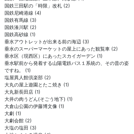
国鉄三田駅の「時限」改札 (2)
国鉄尼崎港線 (4)
国鉄有馬線 (3)
国鉄湊川駅 (2)
国鉄高砂線 (1)
垂水アウトレットが出来る前の海辺 (3)
垂水のスーパーマーケットの屋上にあった観覧車 (2)
垂水区（現西区）にあったスカイガーデン (1)
垂水駅前から発着する山陽電鉄バス１系統の、その昔の姿
ですね。 (1)
塩屋異人館倶楽部 (2)
大丸の屋上遊園とたこ焼き (1)
大丸新長田店 (1)
大井の肉うどん(そごう地下) (1)
大倉山公園の伊藤博文像 (1)
大劇 (1)
大劇会館 (2)
大塩の塩田 (3)