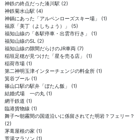
神鉄の終点だった湊川駅 (2)
神鉄菊水山駅 (4)
神鍋にあった「アルペンローズスキー場」 (1)
福原「美丁（よしちょう）」 (5)
福知山線の「各駅停車・出雲市行き」 (1)
福知山線のSL (2)
福知山線の隙間だらけのJR車両 (7)
稲垣足穂が見つけた「星を売る店」 (1)
稲荷市場 (1)
第二神明玉津インターチェンジの料金所 (1)
箕谷プール (1)
篠山口駅の駅弁「ぼたん飯」 (1)
結婚式場 一の丸 (1)
網干鉄道 (1)
臨港貨物線 (1)
舞子〜朝霧間の国道沿いに係留されてた明岩？フェリー？
(2)
茅葺屋根の家 (1)
荒湯マラソン (1)