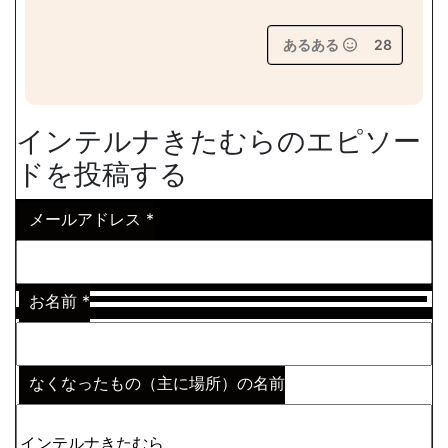
あるある
28
インテルナきたむらのエピソー
ドを投稿する
メールアドレス
*
お名前
*
なくなったもの（主に場所）の名前
※わからない場合はその説明
*