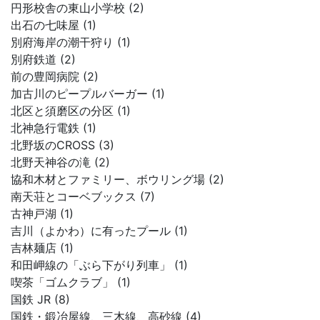
円形校舎の東山小学校 (2)
出石の七味屋 (1)
別府海岸の潮干狩り (1)
別府鉄道 (2)
前の豊岡病院 (2)
加古川のピープルバーガー (1)
北区と須磨区の分区 (1)
北神急行電鉄 (1)
北野坂のCROSS (3)
北野天神谷の滝 (2)
協和木材とファミリー、ボウリング場 (2)
南天荘とコーベブックス (7)
古神戸湖 (1)
吉川（よかわ）に有ったプール (1)
吉林麺店 (1)
和田岬線の「ぶら下がり列車」 (1)
喫茶「ゴムクラブ」 (1)
国鉄 JR (8)
国鉄・鍛冶屋線、三木線、高砂線 (4)