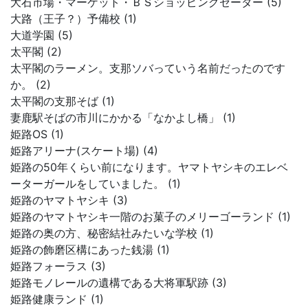
大石市場・マーケット・ＢＳショッピングセーター (5)
大路（王子？）予備校 (1)
大道学園 (5)
太平閣 (2)
太平閣のラーメン。支那ソバっていう名前だったのです
か。 (2)
太平閣の支那そば (1)
妻鹿駅そばの市川にかかる「なかよし橋」 (1)
姫路OS (1)
姫路アリーナ(スケート場) (4)
姫路の50年くらい前になります。ヤマトヤシキのエレベ
ーターガールをしていました。 (1)
姫路のヤマトヤシキ (3)
姫路のヤマトヤシキ一階のお菓子のメリーゴーランド (1)
姫路の奥の方、秘密結社みたいな学校 (1)
姫路の飾磨区構にあった銭湯 (1)
姫路フォーラス (3)
姫路モノレールの遺構である大将軍駅跡 (3)
姫路健康ランド (1)