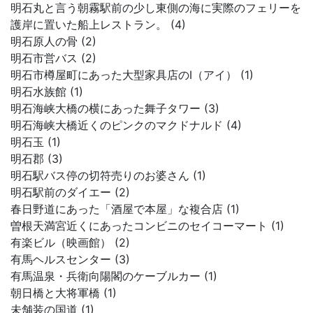
明石丸と言う朝霧駅前の少し東側の海に実際のフェリーを
護岸に置いた船上レストラン。 (4)
明石原人の骨 (2)
明石市営バス (2)
明石市樽屋町にあった大型家具店のI（アイ） (1)
明石水族館 (1)
明石海峡大橋の横にあった舞子タワー (3)
明石海峡大橋近くのピンクのマクドナルド (4)
明石玉 (1)
明石郡 (3)
明石駅バス停の切符売りのお婆さん (1)
明石駅前のダイエー (2)
春日野道にあった「酒屋で本屋」な複合店 (1)
曽根天満宮近くにあったコンビニのセイコーマート (1)
有楽ビル（映画館） (2)
有馬ヘルスセンター (3)
有馬温泉・兵衛向陽閣のケーブルカー (1)
朝日橋と大将軍橋 (1)
未舗装の国道 (1)