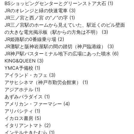
BSショッピングセンターとグリーンストア大石 (1)
JRのオレンジと緑の快速電車 (3)
JR三ノ宮と西ノ宮 の“ノ”の字 (1)
JR三ノ宮駅のホームから見えていた、駅近くのビル壁面
の大きな電光掲示板（駅からの方角は不明） (3)
JR姫路駅の0番線乗り場 (2)
JR灘駅と阪神岩屋駅の間の踏切（神戸臨港線） (3)
JR神戸駅バスターミナル地下の広場にあった噴水 (6)
KING&QUEEN (3)
YMCA予備校 (1)
アイランド・カフェ (3)
アサヒシネマ（神戸市勤労会館東） (1)
アジアホテル (1)
あずみパラダイス (1)
アメリカン・ファーマシー (4)
アリバシティ (1)
イカロス書房 (5)
イタリアントマト (2)
インテルナきたむら (1)