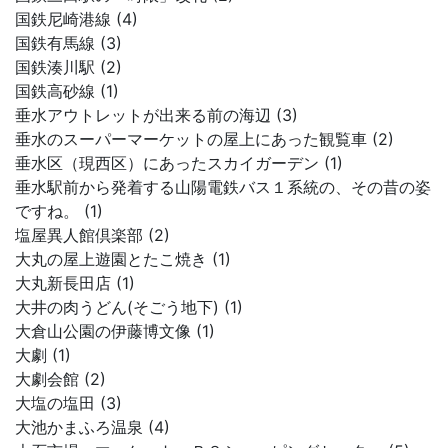
国鉄尼崎港線 (4)
国鉄有馬線 (3)
国鉄湊川駅 (2)
国鉄高砂線 (1)
垂水アウトレットが出来る前の海辺 (3)
垂水のスーパーマーケットの屋上にあった観覧車 (2)
垂水区（現西区）にあったスカイガーデン (1)
垂水駅前から発着する山陽電鉄バス１系統の、その昔の姿
ですね。 (1)
塩屋異人館倶楽部 (2)
大丸の屋上遊園とたこ焼き (1)
大丸新長田店 (1)
大井の肉うどん(そごう地下) (1)
大倉山公園の伊藤博文像 (1)
大劇 (1)
大劇会館 (2)
大塩の塩田 (3)
大池かまふろ温泉 (4)