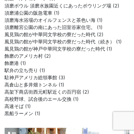
須磨ボウル 須磨水族園近くにあったボウリング場 (2)
須磨浦公園の阪急電車 (1)
須磨海水浴場のオイルフェンスと茶色い海 (1)
須磨離宮公園の南にあった旧室谷家住宅。 (1)
風見鶏の館が中華同文学校の寮だった時代 (2)
風見鶏の館が中華同文学校の寮だった時代（続き） (1)
風見鶏の館が神戸中華同文学校の寮だった時代 (1)
飾磨のアメリカ村 (2)
飾磨港 (1)
駅弁の立ち売り (1)
駐神戸アメリカ総領事館 (3)
高倉山と多井畑トンネル (1)
高架下商店街西元町駅近くの百円宿 (2)
高校野球、試合後のエール交換 (1)
高速そば (1)
黒船ラーメン (1)