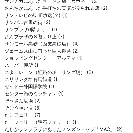
サンチカにあったラーメン店「カポネ」 (6)
さんちかにあった手打ちの実演が見られる店 (2)
サンテレビのUHF放送(？) (1)
サンパル古書の街 (2)
サンプラザ6階より上 (1)
さんプラザの６階より上 (7)
サンモール高砂（西友高砂店） (4)
ジェームス山に有った巨大迷路 (2)
ショッピングセンター アルティ (1)
スーパー便所 (1)
スターレーン（姫路のボーリング場） (2)
スリリングな有馬街道 (1)
セイドー外国語学院 (1)
センター街のミッチャン (1)
ぞうさん広場 (2)
そごう神戸店 (5)
たこフェリー (7)
たこフェリー（明石フェリー） (1)
たしかサンプラザにあったメンズショップ「MAC」 (2)