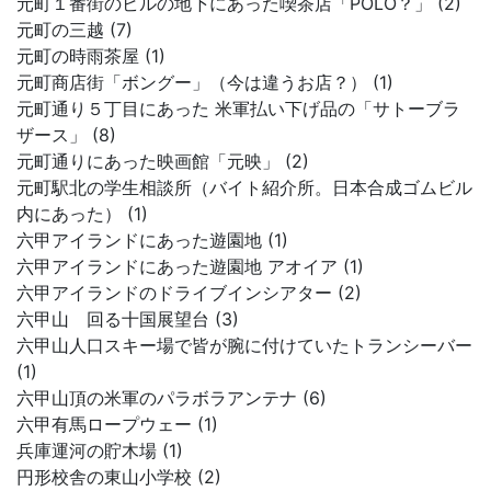
元町１番街のビルの地下にあった喫茶店「POLO？」 (2)
元町の三越 (7)
元町の時雨茶屋 (1)
元町商店街「ボングー」（今は違うお店？） (1)
元町通り５丁目にあった 米軍払い下げ品の「サトーブラ
ザース」 (8)
元町通りにあった映画館「元映」 (2)
元町駅北の学生相談所（バイト紹介所。日本合成ゴムビル
内にあった） (1)
六甲アイランドにあった遊園地 (1)
六甲アイランドにあった遊園地 アオイア (1)
六甲アイランドのドライブインシアター (2)
六甲山 回る十国展望台 (3)
六甲山人口スキー場で皆が腕に付けていたトランシーバー
(1)
六甲山頂の米軍のパラボラアンテナ (6)
六甲有馬ロープウェー (1)
兵庫運河の貯木場 (1)
円形校舎の東山小学校 (2)