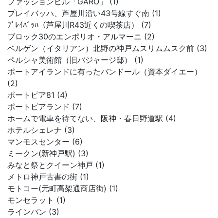
ファッションビル「GARO」 (1)
プレイバッハ、芦屋川沿い43号線すぐ南 (1)
ﾌﾟﾚｲﾊﾞｯﾊ（芦屋川R43近くの喫茶店） (7)
ブロック30のエンポリオ・アルマーニ (2)
ベルゲン（イタリアン）北野の神戸ムスリムムスク前 (3)
ペルシャ美術館（旧バジャージ邸） (1)
ポートアイランドに有ったバンドール（資本ダイエー）
(2)
ポートピア81 (4)
ポートピアランド (7)
ホームで電車を待てない、阪神・春日野道駅 (4)
ホテルシェレナ (3)
マンモスセンター (6)
ミークン(新神戸駅) (3)
みなと祭とクイーン神戸 (1)
メトロ神戸古書の街 (1)
モトコー(元町高架通商店街) (1)
モンセラット (1)
ラインパン (3)