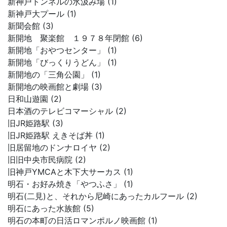
新神戸トンネルの水汲み場 (1)
新神戸大プール (1)
新聞会館 (3)
新開地 聚楽館 １９７８年閉館 (6)
新開地「おやつセンター」 (1)
新開地「びっくりうどん」 (1)
新開地の「三角公園」 (1)
新開地の映画館と劇場 (3)
日和山遊園 (2)
日本酒のテレビコマーシャル (2)
旧JR姫路駅 (3)
旧JR姫路駅 えきそば丼 (1)
旧居留地のドンナロイヤ (2)
旧旧中央市民病院 (2)
旧神戸YMCAと木下大サーカス (1)
明石・お好み焼き「やつふさ」 (1)
明石(二見)と、それから尼崎にあったカルフール (2)
明石にあった水族館 (5)
明石の本町の日活ロマンポルノ映画館 (1)