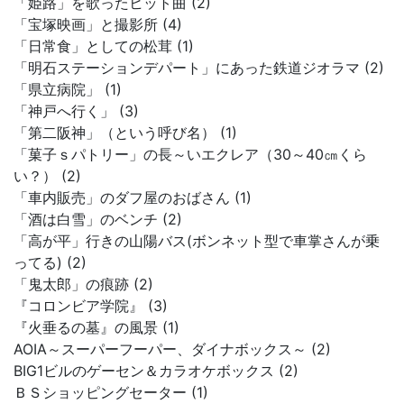
「姫路」を歌ったヒット曲 (2)
「宝塚映画」と撮影所 (4)
「日常食」としての松茸 (1)
「明石ステーションデパート」にあった鉄道ジオラマ (2)
「県立病院」 (1)
「神戸へ行く」 (3)
「第二阪神」（という呼び名） (1)
「菓子ｓパトリー」の長～いエクレア（30～40㎝くら
い？） (2)
「車内販売」のダフ屋のおばさん (1)
「酒は白雪」のベンチ (2)
「高が平」行きの山陽バス(ボンネット型で車掌さんが乗
ってる) (2)
「鬼太郎」の痕跡 (2)
『コロンビア学院』 (3)
『火垂るの墓』の風景 (1)
AOIA～スーパーフーパー、ダイナボックス～ (2)
BIG1ビルのゲーセン＆カラオケボックス (2)
ＢＳショッピングセーター (1)