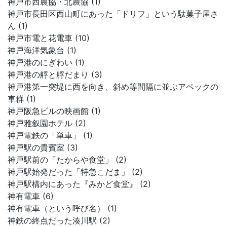
神戸市西農協・北農協 (1)
神戸市長田区西山町にあった「ドリフ」という駄菓子屋さ
ん (1)
神戸市電と花電車 (10)
神戸海洋気象台 (1)
神戸港のにぎわい (1)
神戸港の艀と艀だまり (3)
神戸港第一突堤に西を向き、斜め等間隔に並ぶアベックの
車群 (1)
神戸阪急ビルの映画館 (1)
神戸雅叙園ホテル (2)
神戸電鉄の「単車」 (1)
神戸駅の貴賓室 (3)
神戸駅前の「たからや食堂」 (2)
神戸駅始発だった「特急こだま」 (2)
神戸駅構内にあった『みかど食堂』 (2)
神有電車 (6)
神有電車（という呼び名） (1)
神鉄の終点だった湊川駅 (2)