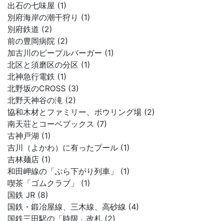
出石の七味屋 (1)
別府海岸の潮干狩り (1)
別府鉄道 (2)
前の豊岡病院 (2)
加古川のピープルバーガー (1)
北区と須磨区の分区 (1)
北神急行電鉄 (1)
北野坂のCROSS (3)
北野天神谷の滝 (2)
協和木材とファミリー、ボウリング場 (2)
南天荘とコーベブックス (7)
古神戸湖 (1)
吉川（よかわ）に有ったプール (1)
吉林麺店 (1)
和田岬線の「ぶら下がり列車」 (1)
喫茶「ゴムクラブ」 (1)
国鉄 JR (8)
国鉄・鍛冶屋線、三木線、高砂線 (4)
国鉄三田駅の「時限」改札 (2)