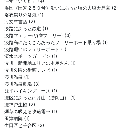
洋食「いくた」 (4)
浜国（国道２５０号）沿いにあった頃の大塩天満宮 (2)
浴衣祭りの活気 (1)
海文堂書店 (2)
淡路にあった鉄道 (1)
淡路フェリー(須磨フェリー) (4)
淡路島にたくさんあったフェリーボート乗り場 (1)
淡路通いのフェリーボート (1)
清水スポーツガーデン (1)
湊川・新開地エリアの本屋さん (1)
湊川公園の街頭テレビ (1)
湊川温泉 (1)
湊川温泉劇場 (3)
源平ハイキングコース (1)
灘区にあったはげ山（勝岡山） (1)
灘神戸生協 (2)
煙草の吸える快速電車 (1)
玉津病院 (1)
生田区と葺合区 (2)