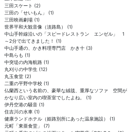
三田スケート (2)
三田の「せいもん」 (1)
三田映画劇場 (1)
世界平和大観音像（淡路島） (1)
中山手幹線沿いの「スピードレストラン エンゼル」 1
～2分で出てきました！ (1)
中山手通の、かき料理専門店 かき十 (3)
中島らも (1)
中突堤の内海航路 (1)
丸刈りの中学生 (12)
丸玉食堂 (2)
二重の平野中学校 (1)
仏蘭西という名前の、豪華な絨毯、重厚なソファ 空間が
かなり広い室内の喫茶室でしたよね。 (1)
伊丹空港の騒音 (1)
住吉川の水車 (1)
健康ランドホテル（姫路別所にあった温泉施設） (1)
元町「東亜食堂」 (7)