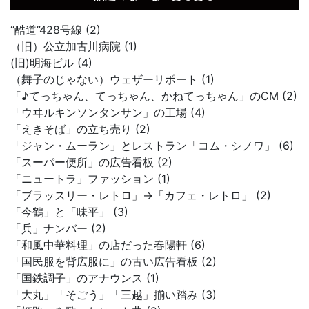
“酷道”428号線 (2)
（旧）公立加古川病院 (1)
(旧)明海ビル (4)
（舞子のじゃない）ウェザーリポート (1)
「♪てっちゃん、てっちゃん、かねてっちゃん」のCM (2)
「ウヰルキンソンタンサン」の工場 (4)
「えきそば」の立ち売り (2)
「ジャン・ムーラン」とレストラン「コム・シノワ」 (6)
「スーパー便所」の広告看板 (2)
「ニュートラ」ファッション (1)
「ブラッスリー・レトロ」→「カフェ・レトロ」 (2)
「今鶴」と「味平」 (3)
「兵」ナンバー (2)
「和風中華料理」の店だった春陽軒 (6)
「国民服を背広服に」の古い広告看板 (2)
「国鉄調子」のアナウンス (1)
「大丸」「そごう」「三越」揃い踏み (3)