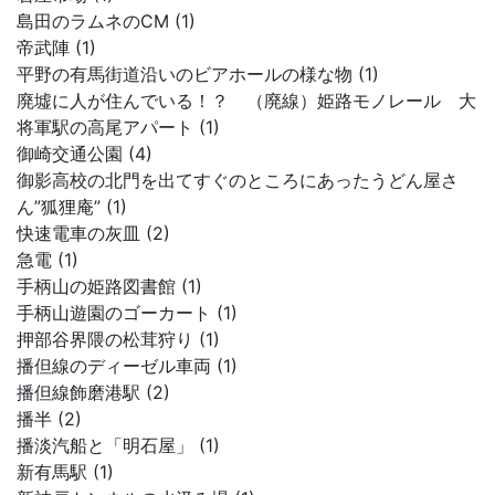
島田のラムネのCM (1)
帝武陣 (1)
平野の有馬街道沿いのビアホールの様な物 (1)
廃墟に人が住んでいる！？ （廃線）姫路モノレール 大
将軍駅の高尾アパート (1)
御崎交通公園 (4)
御影高校の北門を出てすぐのところにあったうどん屋さ
ん”狐狸庵” (1)
快速電車の灰皿 (2)
急電 (1)
手柄山の姫路図書館 (1)
手柄山遊園のゴーカート (1)
押部谷界隈の松茸狩り (1)
播但線のディーゼル車両 (1)
播但線飾磨港駅 (2)
播半 (2)
播淡汽船と「明石屋」 (1)
新有馬駅 (1)