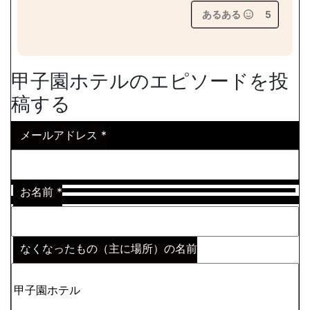
あるある
5
甲子園ホテルのエピソードを投
稿する
メールアドレス
*
お名前
*
なくなったもの（主に場所）の名前
※わからない場合はその説明
*