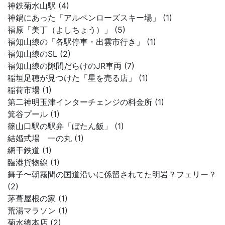
神鉄菊水山駅 (4)
神鍋にあった「アルペンローズスキー場」 (1)
福原「美丁（よしちょう）」 (5)
福知山線の「各駅停車・出雲市行き」 (1)
福知山線のSL (2)
福知山線の隙間だらけのJR車両 (7)
稲垣足穂が見つけた「星を売る店」 (1)
稲荷市場 (1)
第二神明玉津インターチェンジの料金所 (1)
箕谷プール (1)
篠山口駅の駅弁「ぼたん飯」 (1)
結婚式場 一の丸 (1)
網干鉄道 (1)
臨港貨物線 (1)
舞子〜朝霧間の国道沿いに係留されてた明岩？フェリー？
(2)
茅葺屋根の家 (1)
荒湯マラソン (1)
菊水總本店 (2)