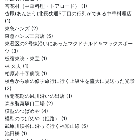
杏花村（中華料理・トアロード） (1)
杏鳳(あんほう)北長狭通5丁目の行列ができる中華料理店
(1)
東急ハンズ (2)
東急ハンズ三宮店 (5)
東灘区の2号線沿いにあったマクドナルド＆マックスポー
ツ (3)
板宿東映・東宝 (1)
林 久夫 (1)
柏原赤十字病院 (1)
校舎から駅の修学旅行に行く上級生を盛大に見送った光景
(2)
桜開花期の夙川沿いの出店 (1)
森永製菓塚口工場 (2)
模型のつばめや (4)
模型のつばめや（姫路） (1)
武庫川渓谷に沿って行く福知山線 (5)
池田橋 (1)