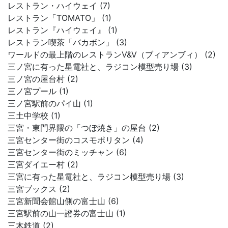
レストラン・ハイウェイ (7)
レストラン「TOMATO」 (1)
レストラン『ハイウェイ』 (1)
レストラン喫茶「バカボン」 (3)
ワールドの最上階のレストランV&V（ブィアンブィ） (2)
三ノ宮に有った星電社と、ラジコン模型売り場 (3)
三ノ宮の屋台村 (2)
三ノ宮プール (1)
三ノ宮駅前のパイ山 (1)
三土中学校 (1)
三宮・東門界隈の「つぼ焼き」の屋台 (2)
三宮センター街のコスモポリタン (4)
三宮センター街のミッチャン (6)
三宮ダイエー村 (2)
三宮に有った星電社と、ラジコン模型売り場 (3)
三宮ブックス (2)
三宮新聞会館山側の富士山 (6)
三宮駅前の山一證券の富士山 (1)
三木鉄道 (2)