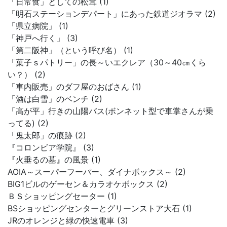
「日常食」としての松茸 (1)
「明石ステーションデパート」にあった鉄道ジオラマ (2)
「県立病院」 (1)
「神戸へ行く」 (3)
「第二阪神」（という呼び名） (1)
「菓子ｓパトリー」の長～いエクレア（30～40㎝くら
い？） (2)
「車内販売」のダフ屋のおばさん (1)
「酒は白雪」のベンチ (2)
「高が平」行きの山陽バス(ボンネット型で車掌さんが乗
ってる) (2)
「鬼太郎」の痕跡 (2)
『コロンビア学院』 (3)
『火垂るの墓』の風景 (1)
AOIA～スーパーフーパー、ダイナボックス～ (2)
BIG1ビルのゲーセン＆カラオケボックス (2)
ＢＳショッピングセーター (1)
BSショッピングセンターとグリーンストア大石 (1)
JRのオレンジと緑の快速電車 (3)