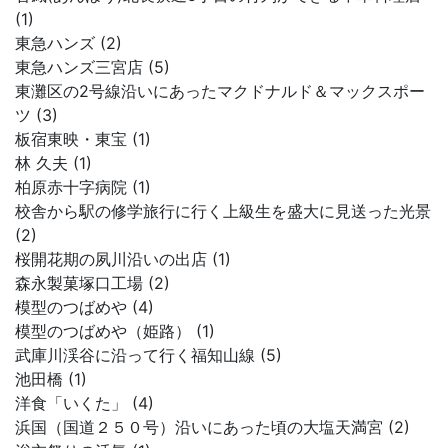
(1)
東急ハンズ (2)
東急ハンズ三宮店 (5)
東灘区の2号線沿いにあったマクドナルド＆マックスポー
ツ (3)
板宿東映・東宝 (1)
林 久夫 (1)
柏原赤十字病院 (1)
校舎から駅の修学旅行に行く上級生を盛大に見送った光景
(2)
桜開花期の夙川沿いの出店 (1)
森永製菓塚口工場 (2)
模型のつばめや (4)
模型のつばめや（姫路） (1)
武庫川渓谷に沿って行く福知山線 (5)
池田橋 (1)
洋食「いくた」 (4)
浜国（国道２５０号）沿いにあった頃の大塩天満宮 (2)