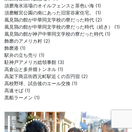
須磨海水浴場のオイルフェンスと茶色い海 (1)
須磨離宮公園の南にあった旧室谷家住宅。 (1)
風見鶏の館が中華同文学校の寮だった時代 (2)
風見鶏の館が中華同文学校の寮だった時代（続き） (1)
風見鶏の館が神戸中華同文学校の寮だった時代 (1)
飾磨のアメリカ村 (2)
飾磨港 (1)
駅弁の立ち売り (1)
駐神戸アメリカ総領事館 (3)
高倉山と多井畑トンネル (1)
高架下商店街西元町駅近くの百円宿 (2)
高校野球、試合後のエール交換 (1)
高速そば (1)
黒船ラーメン (1)