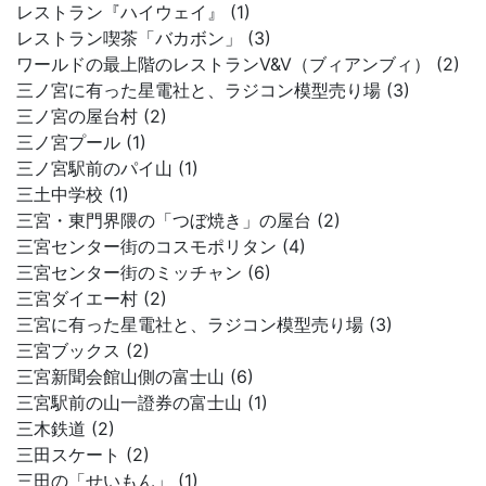
レストラン『ハイウェイ』 (1)
レストラン喫茶「バカボン」 (3)
ワールドの最上階のレストランV&V（ブィアンブィ） (2)
三ノ宮に有った星電社と、ラジコン模型売り場 (3)
三ノ宮の屋台村 (2)
三ノ宮プール (1)
三ノ宮駅前のパイ山 (1)
三土中学校 (1)
三宮・東門界隈の「つぼ焼き」の屋台 (2)
三宮センター街のコスモポリタン (4)
三宮センター街のミッチャン (6)
三宮ダイエー村 (2)
三宮に有った星電社と、ラジコン模型売り場 (3)
三宮ブックス (2)
三宮新聞会館山側の富士山 (6)
三宮駅前の山一證券の富士山 (1)
三木鉄道 (2)
三田スケート (2)
三田の「せいもん」 (1)