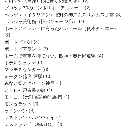
ﾌﾟﾚｲﾊﾞｯﾊ（芦屋川R43近くの喫茶店） (7)
ブロック30のエンポリオ・アルマーニ (2)
ベルゲン（イタリアン）北野の神戸ムスリムムスク前 (3)
ペルシャ美術館（旧バジャージ邸） (1)
ポートアイランドに有ったバンドール（資本ダイエー）
(2)
ポートピア81 (4)
ポートピアランド (7)
ホームで電車を待てない、阪神・春日野道駅 (4)
ホテルシェレナ (3)
マンモスセンター (6)
ミークン(新神戸駅) (3)
みなと祭とクイーン神戸 (1)
メトロ神戸古書の街 (1)
モトコー(元町高架通商店街) (1)
モンセラット (1)
ラインパン (3)
レストラン・ハイウェイ (7)
レストラン「TOMATO」 (1)