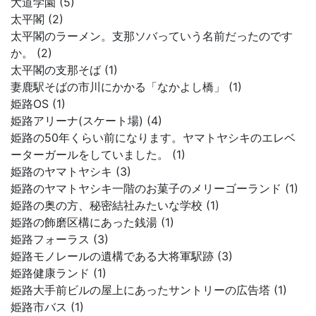
大道学園 (5)
太平閣 (2)
太平閣のラーメン。支那ソバっていう名前だったのです
か。 (2)
太平閣の支那そば (1)
妻鹿駅そばの市川にかかる「なかよし橋」 (1)
姫路OS (1)
姫路アリーナ(スケート場) (4)
姫路の50年くらい前になります。ヤマトヤシキのエレベ
ーターガールをしていました。 (1)
姫路のヤマトヤシキ (3)
姫路のヤマトヤシキ一階のお菓子のメリーゴーランド (1)
姫路の奥の方、秘密結社みたいな学校 (1)
姫路の飾磨区構にあった銭湯 (1)
姫路フォーラス (3)
姫路モノレールの遺構である大将軍駅跡 (3)
姫路健康ランド (1)
姫路大手前ビルの屋上にあったサントリーの広告塔 (1)
姫路市バス (1)