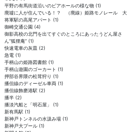
平野の有馬街道沿いのビアホールの様な物 (1)
廃墟に人が住んでいる！？ （廃線）姫路モノレール 大
将軍駅の高尾アパート (1)
御崎交通公園 (4)
御影高校の北門を出てすぐのところにあったうどん屋さ
ん”狐狸庵” (1)
快速電車の灰皿 (2)
急電 (1)
手柄山の姫路図書館 (1)
手柄山遊園のゴーカート (1)
押部谷界隈の松茸狩り (1)
播但線のディーゼル車両 (1)
播但線飾磨港駅 (2)
播半 (2)
播淡汽船と「明石屋」 (1)
新有馬駅 (1)
新神戸トンネルの水汲み場 (1)
新神戸大プール (1)