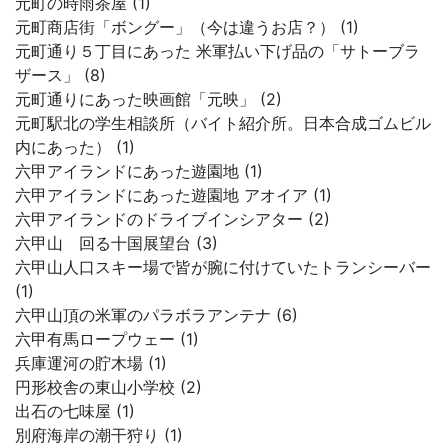
元町の時雨茶屋 (1)
元町商店街「ボングー」（今は違うお店？） (1)
元町通り５丁目にあった 米軍払い下げ品の「サトーブラ
ザース」 (8)
元町通りにあった映画館「元映」 (2)
元町駅北の学生相談所（バイト紹介所。日本合成ゴムビル
内にあった） (1)
六甲アイランドにあった遊園地 (1)
六甲アイランドにあった遊園地 アオイア (1)
六甲アイランドのドライブインシアター (2)
六甲山 回る十国展望台 (3)
六甲山人口スキー場で皆が腕に付けていたトランシーバー
(1)
六甲山頂の米軍のパラボラアンテナ (6)
六甲有馬ロープウェー (1)
兵庫運河の貯木場 (1)
円形校舎の東山小学校 (2)
出石の七味屋 (1)
別府海岸の潮干狩り (1)