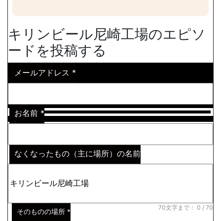
キリンビール尼崎工場のエピソ
ードを投稿する
メールアドレス
*
お名前
*
なくなったもの（主に場所）の名前
※わからない場合はその説明
*
70文字まで：
0
/ 70
そのものの場所
*