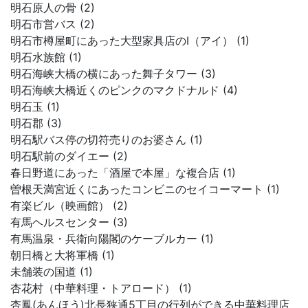
明石原人の骨 (2)
明石市営バス (2)
明石市樽屋町にあった大型家具店のI（アイ） (1)
明石水族館 (1)
明石海峡大橋の横にあった舞子タワー (3)
明石海峡大橋近くのピンクのマクドナルド (4)
明石玉 (1)
明石郡 (3)
明石駅バス停の切符売りのお婆さん (1)
明石駅前のダイエー (2)
春日野道にあった「酒屋で本屋」な複合店 (1)
曽根天満宮近くにあったコンビニのセイコーマート (1)
有楽ビル（映画館） (2)
有馬ヘルスセンター (3)
有馬温泉・兵衛向陽閣のケーブルカー (1)
朝日橋と大将軍橋 (1)
未舗装の国道 (1)
杏花村（中華料理・トアロード） (1)
杏鳳(あんほう)北長狭通5丁目の行列ができる中華料理店