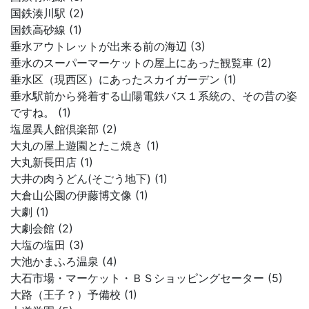
国鉄湊川駅 (2)
国鉄高砂線 (1)
垂水アウトレットが出来る前の海辺 (3)
垂水のスーパーマーケットの屋上にあった観覧車 (2)
垂水区（現西区）にあったスカイガーデン (1)
垂水駅前から発着する山陽電鉄バス１系統の、その昔の姿
ですね。 (1)
塩屋異人館倶楽部 (2)
大丸の屋上遊園とたこ焼き (1)
大丸新長田店 (1)
大井の肉うどん(そごう地下) (1)
大倉山公園の伊藤博文像 (1)
大劇 (1)
大劇会館 (2)
大塩の塩田 (3)
大池かまふろ温泉 (4)
大石市場・マーケット・ＢＳショッピングセーター (5)
大路（王子？）予備校 (1)