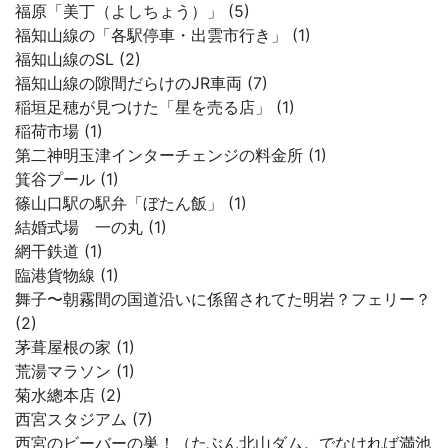
福原「美丁（よしちょう）」 (5)
福知山線の「各駅停車・出雲市行き」 (1)
福知山線のSL (2)
福知山線の隙間だらけのJR車両 (7)
稲垣足穂が見つけた「星を売る店」 (1)
稲荷市場 (1)
第二神明玉津インターチェンジの料金所 (1)
箕谷プール (1)
篠山口駅の駅弁「ぼたん飯」 (1)
結婚式場 一の丸 (1)
網干鉄道 (1)
臨港貨物線 (1)
舞子〜朝霧間の国道沿いに係留されてた明岩？フェリー？
(2)
茅葺屋根の家 (1)
荒湯マラソン (1)
菊水總本店 (2)
西宮スタジアム (7)
西宮のビーバーの巣！（たぶん北山ダム。でなければ満池