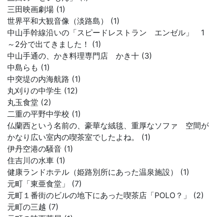
三田映画劇場 (1)
世界平和大観音像（淡路島） (1)
中山手幹線沿いの「スピードレストラン エンゼル」 1
～2分で出てきました！ (1)
中山手通の、かき料理専門店 かき十 (3)
中島らも (1)
中突堤の内海航路 (1)
丸刈りの中学生 (12)
丸玉食堂 (2)
二重の平野中学校 (1)
仏蘭西という名前の、豪華な絨毯、重厚なソファ 空間が
かなり広い室内の喫茶室でしたよね。 (1)
伊丹空港の騒音 (1)
住吉川の水車 (1)
健康ランドホテル（姫路別所にあった温泉施設） (1)
元町「東亜食堂」 (7)
元町１番街のビルの地下にあった喫茶店「POLO？」 (2)
元町の三越 (7)