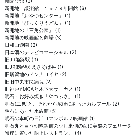
新聞会館 (3)
新開地 聚楽館 １９７８年閉館 (6)
新開地「おやつセンター」 (1)
新開地「びっくりうどん」 (1)
新開地の「三角公園」 (1)
新開地の映画館と劇場 (3)
日和山遊園 (2)
日本酒のテレビコマーシャル (2)
旧JR姫路駅 (3)
旧JR姫路駅 えきそば丼 (1)
旧居留地のドンナロイヤ (2)
旧旧中央市民病院 (2)
旧神戸YMCAと木下大サーカス (1)
明石・お好み焼き「やつふさ」 (1)
明石(二見)と、それから尼崎にあったカルフール (2)
明石にあった水族館 (5)
明石の本町の日活ロマンポルノ映画館 (1)
明石丸と言う朝霧駅前の少し東側の海に実際のフェリーを
護岸に置いた船上レストラン。 (4)