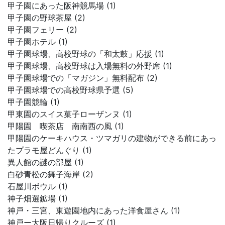
甲子園にあった阪神競馬場 (1)
甲子園の野球茶屋 (2)
甲子園フェリー (2)
甲子園ホテル (1)
甲子園球場、高校野球の「和太鼓」応援 (1)
甲子園球場、高校野球は入場無料の外野席 (1)
甲子園球場での「マガジン」無料配布 (2)
甲子園球場での高校野球県予選 (5)
甲子園競輪 (1)
甲東園のスイス菓子ローザンヌ (1)
甲陽園 喫茶店 南南西の風 (1)
甲陽園のケーキハウス・ツマガリの建物ができる前にあっ
たプラモ屋どんぐり (1)
異人館の謎の部屋 (1)
白砂青松の舞子海岸 (2)
石屋川ボウル (1)
神子畑選鉱場 (1)
神戸・三宮、東遊園地内にあった洋食屋さん (1)
神戸ー大阪日帰りクルーズ (1)