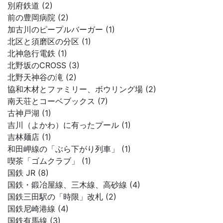
別府鉄道 (2)
前の豊岡病院 (2)
加古川のピープルバーガー (1)
北区と須磨区の分区 (1)
北神急行電鉄 (1)
北野坂のCROSS (3)
北野天神谷の滝 (2)
協和木材とファミリー、ボウリング場 (2)
南天荘とコーベブックス (7)
古神戸湖 (1)
吉川（よかわ）に有ったプール (1)
吉林麺店 (1)
和田岬線の「ぶら下がり列車」 (1)
喫茶「ゴムクラブ」 (1)
国鉄 JR (8)
国鉄・鍛冶屋線、三木線、高砂線 (4)
国鉄三田駅の「時限」改札 (2)
国鉄尼崎港線 (4)
国鉄有馬線 (3)