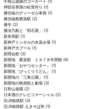
手柄山遊園のゴーカート (1)
押部谷界隈の松茸狩り (1)
播但線のディーゼル車両 (1)
播但線飾磨港駅 (2)
播半 (2)
播淡汽船と「明石屋」 (1)
新有馬駅 (1)
新神戸トンネルの水汲み場 (1)
新神戸大プール (1)
新聞会館 (3)
新開地 聚楽館 １９７８年閉館 (6)
新開地「おやつセンター」 (1)
新開地「びっくりうどん」 (1)
新開地の「三角公園」 (1)
新開地の映画館と劇場 (3)
日和山遊園 (2)
日本酒のテレビコマーシャル (2)
旧JR姫路駅 (3)
旧JR姫路駅 えきそば丼 (1)