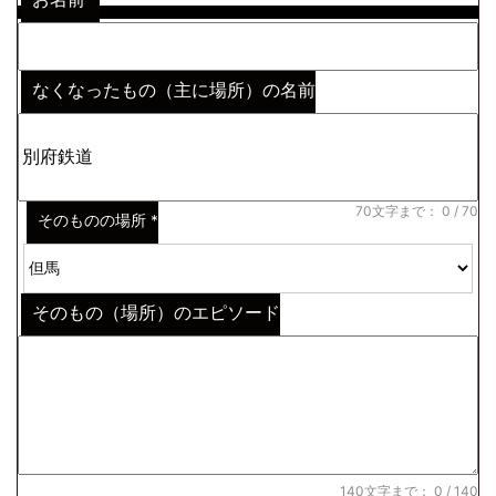
なくなったもの（主に場所）の名前
※わからない場合はその説明
*
70文字まで：
0
/ 70
そのものの場所
*
そのもの（場所）のエピソード
140文字まで：
0
/ 140