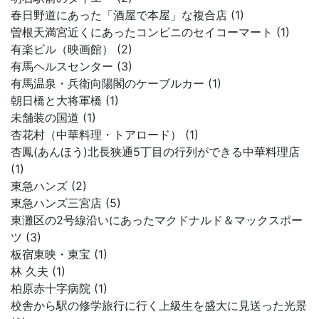
春日野道にあった「酒屋で本屋」な複合店 (1)
曽根天満宮近くにあったコンビニのセイコーマート (1)
有楽ビル（映画館） (2)
有馬ヘルスセンター (3)
有馬温泉・兵衛向陽閣のケーブルカー (1)
朝日橋と大将軍橋 (1)
未舗装の国道 (1)
杏花村（中華料理・トアロード） (1)
杏鳳(あんほう)北長狭通5丁目の行列ができる中華料理店
(1)
東急ハンズ (2)
東急ハンズ三宮店 (5)
東灘区の2号線沿いにあったマクドナルド＆マックスポー
ツ (3)
板宿東映・東宝 (1)
林 久夫 (1)
柏原赤十字病院 (1)
校舎から駅の修学旅行に行く上級生を盛大に見送った光景