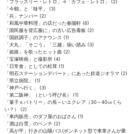
「ブラッスリー・レトロ」→「カフェ・レトロ」 (2)
「今鶴」と「味平」 (3)
「兵」ナンバー (2)
「和風中華料理」の店だった春陽軒 (6)
「国民服を背広服に」の古い広告看板 (2)
「国鉄調子」のアナウンス (1)
「大丸」「そごう」「三越」揃い踏み (3)
「姫路」を歌ったヒット曲 (2)
「宝塚映画」と撮影所 (4)
「日常食」としての松茸 (1)
「明石ステーションデパート」にあった鉄道ジオラマ (2)
「県立病院」 (1)
「神戸へ行く」 (3)
「第二阪神」（という呼び名） (1)
「菓子ｓパトリー」の長～いエクレア（30～40㎝くら
い？） (2)
「車内販売」のダフ屋のおばさん (1)
「酒は白雪」のベンチ (2)
「高が平」行きの山陽バス(ボンネット型で車掌さんが乗