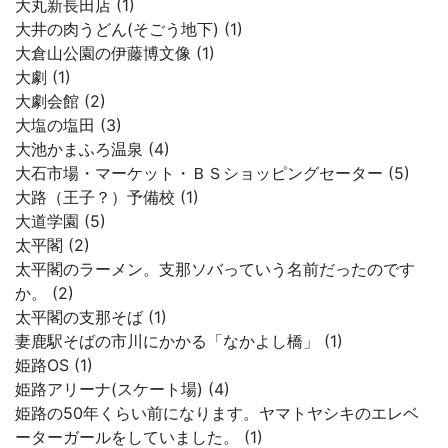
大丸新長田店 (1)
大井の肉うどん(そごう地下) (1)
大倉山公園の伊藤博文像 (1)
大劇 (1)
大劇会館 (2)
大塩の塩田 (3)
大池かまふろ温泉 (4)
大石市場・マーケット・ＢＳショッピングセーター (5)
大路（王子？）予備校 (1)
大道学園 (5)
太平閣 (2)
太平閣のラーメン。支那ソバっていう名前だったのです
か。 (2)
太平閣の支那そば (1)
妻鹿駅そばの市川にかかる「なかよし橋」 (1)
姫路OS (1)
姫路アリーナ(スケート場) (4)
姫路の50年くらい前になります。ヤマトヤシキのエレベ
ーターガールをしていました。 (1)