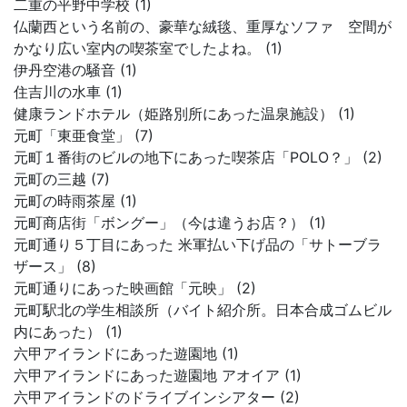
二重の平野中学校 (1)
仏蘭西という名前の、豪華な絨毯、重厚なソファ 空間が
かなり広い室内の喫茶室でしたよね。 (1)
伊丹空港の騒音 (1)
住吉川の水車 (1)
健康ランドホテル（姫路別所にあった温泉施設） (1)
元町「東亜食堂」 (7)
元町１番街のビルの地下にあった喫茶店「POLO？」 (2)
元町の三越 (7)
元町の時雨茶屋 (1)
元町商店街「ボングー」（今は違うお店？） (1)
元町通り５丁目にあった 米軍払い下げ品の「サトーブラ
ザース」 (8)
元町通りにあった映画館「元映」 (2)
元町駅北の学生相談所（バイト紹介所。日本合成ゴムビル
内にあった） (1)
六甲アイランドにあった遊園地 (1)
六甲アイランドにあった遊園地 アオイア (1)
六甲アイランドのドライブインシアター (2)