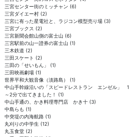
三宮センター街のミッチャン (6)
三宮ダイエー村 (2)
三宮に有った星電社と、ラジコン模型売り場 (3)
三宮ブックス (2)
三宮新聞会館山側の富士山 (6)
三宮駅前の山一證券の富士山 (1)
三木鉄道 (2)
三田スケート (2)
三田の「せいもん」 (1)
三田映画劇場 (1)
世界平和大観音像（淡路島） (1)
中山手幹線沿いの「スピードレストラン エンゼル」 1
～2分で出てきました！ (1)
中山手通の、かき料理専門店 かき十 (3)
中島らも (1)
中突堤の内海航路 (1)
丸刈りの中学生 (12)
丸玉食堂 (2)