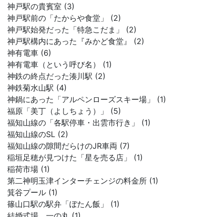
神戸駅の貴賓室 (3)
神戸駅前の「たからや食堂」 (2)
神戸駅始発だった「特急こだま」 (2)
神戸駅構内にあった『みかど食堂』 (2)
神有電車 (6)
神有電車（という呼び名） (1)
神鉄の終点だった湊川駅 (2)
神鉄菊水山駅 (4)
神鍋にあった「アルペンローズスキー場」 (1)
福原「美丁（よしちょう）」 (5)
福知山線の「各駅停車・出雲市行き」 (1)
福知山線のSL (2)
福知山線の隙間だらけのJR車両 (7)
稲垣足穂が見つけた「星を売る店」 (1)
稲荷市場 (1)
第二神明玉津インターチェンジの料金所 (1)
箕谷プール (1)
篠山口駅の駅弁「ぼたん飯」 (1)
結婚式場 一の丸 (1)