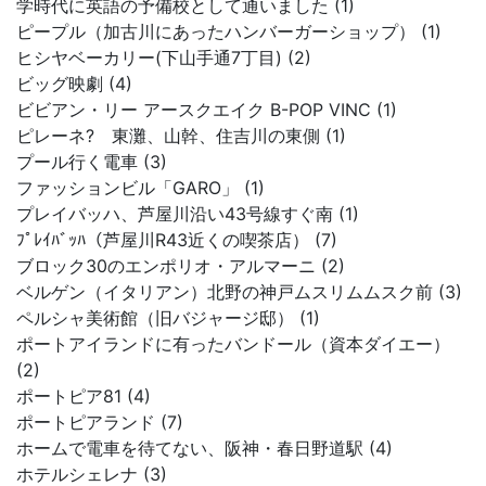
学時代に英語の予備校として通いました (1)
ピープル（加古川にあったハンバーガーショップ） (1)
ヒシヤベーカリー(下山手通7丁目) (2)
ビッグ映劇 (4)
ビビアン・リー アースクエイク B-POP VINC (1)
ピレーネ? 東灘、山幹、住吉川の東側 (1)
プール行く電車 (3)
ファッションビル「GARO」 (1)
プレイバッハ、芦屋川沿い43号線すぐ南 (1)
ﾌﾟﾚｲﾊﾞｯﾊ（芦屋川R43近くの喫茶店） (7)
ブロック30のエンポリオ・アルマーニ (2)
ベルゲン（イタリアン）北野の神戸ムスリムムスク前 (3)
ペルシャ美術館（旧バジャージ邸） (1)
ポートアイランドに有ったバンドール（資本ダイエー）
(2)
ポートピア81 (4)
ポートピアランド (7)
ホームで電車を待てない、阪神・春日野道駅 (4)
ホテルシェレナ (3)