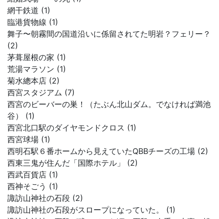
網干鉄道 (1)
臨港貨物線 (1)
舞子〜朝霧間の国道沿いに係留されてた明岩？フェリー？
(2)
茅葺屋根の家 (1)
荒湯マラソン (1)
菊水總本店 (2)
西宮スタジアム (7)
西宮のビーバーの巣！（たぶん北山ダム。でなければ満池
谷） (1)
西宮北口駅のダイヤモンドクロス (1)
西宮球場 (1)
西明石駅６番ホームから見えていたQBBチーズの工場 (2)
西東三鬼が住んだ「国際ホテル」 (2)
西武百貨店 (1)
西神そごう (1)
諏訪山神社の石段 (2)
諏訪山神社の石段がスロープになっていた。 (1)