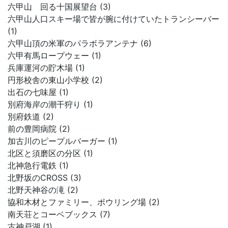
六甲山 回る十国展望台 (3)
六甲山人口スキー場で皆が腕に付けていたトランシーバー
(1)
六甲山頂の米軍のパラボラアンテナ (6)
六甲有馬ロープウェー (1)
兵庫運河の貯木場 (1)
円形校舎の東山小学校 (2)
出石の七味屋 (1)
別府海岸の潮干狩り (1)
別府鉄道 (2)
前の豊岡病院 (2)
加古川のピープルバーガー (1)
北区と須磨区の分区 (1)
北神急行電鉄 (1)
北野坂のCROSS (3)
北野天神谷の滝 (2)
協和木材とファミリー、ボウリング場 (2)
南天荘とコーベブックス (7)
古神戸湖 (1)