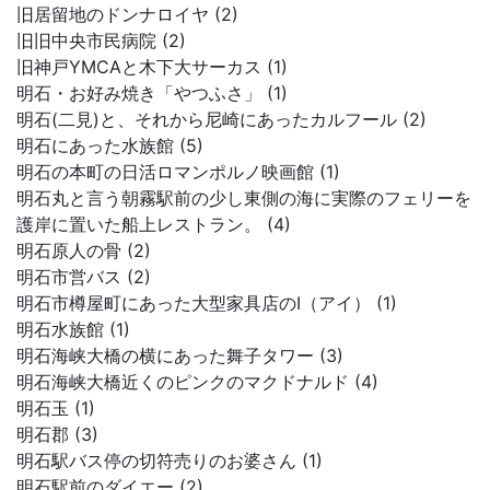
旧居留地のドンナロイヤ (2)
旧旧中央市民病院 (2)
旧神戸YMCAと木下大サーカス (1)
明石・お好み焼き「やつふさ」 (1)
明石(二見)と、それから尼崎にあったカルフール (2)
明石にあった水族館 (5)
明石の本町の日活ロマンポルノ映画館 (1)
明石丸と言う朝霧駅前の少し東側の海に実際のフェリーを
護岸に置いた船上レストラン。 (4)
明石原人の骨 (2)
明石市営バス (2)
明石市樽屋町にあった大型家具店のI（アイ） (1)
明石水族館 (1)
明石海峡大橋の横にあった舞子タワー (3)
明石海峡大橋近くのピンクのマクドナルド (4)
明石玉 (1)
明石郡 (3)
明石駅バス停の切符売りのお婆さん (1)
明石駅前のダイエー (2)