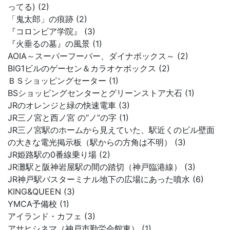
ってる) (2)
「鬼太郎」の痕跡 (2)
『コロンビア学院』 (3)
『火垂るの墓』の風景 (1)
AOIA～スーパーフーパー、ダイナボックス～ (2)
BIG1ビルのゲーセン＆カラオケボックス (2)
ＢＳショッピングセーター (1)
BSショッピングセンターとグリーンストア大石 (1)
JRのオレンジと緑の快速電車 (3)
JR三ノ宮と西ノ宮 の“ノ”の字 (1)
JR三ノ宮駅のホームから見えていた、駅近くのビル壁面
の大きな電光掲示板（駅からの方角は不明） (3)
JR姫路駅の0番線乗り場 (2)
JR灘駅と阪神岩屋駅の間の踏切（神戸臨港線） (3)
JR神戸駅バスターミナル地下の広場にあった噴水 (6)
KING&QUEEN (3)
YMCA予備校 (1)
アイランド・カフェ (3)
アサヒシネマ（神戸市勤労会館東） (1)