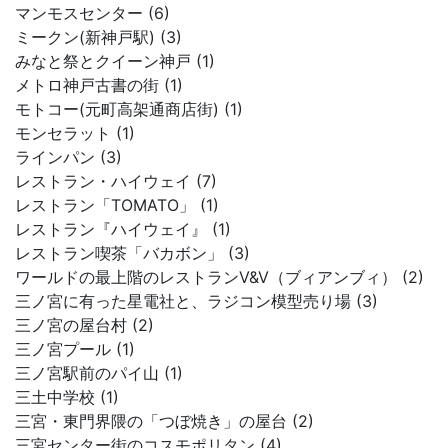
マンモスセンター (6)
ミークン(新神戸駅) (3)
みなと祭とクイーン神戸 (1)
メトロ神戸古書の街 (1)
モトコー(元町高架通商店街) (1)
モンセラット (1)
ラインパン (3)
レストラン・ハイウェイ (7)
レストラン「TOMATO」 (1)
レストラン『ハイウェイ』 (1)
レストラン喫茶「バカボン」 (3)
ワールドの最上階のレストランV&V（ブィアンブィ） (2)
三ノ宮に有った星電社と、ラジコン模型売り場 (3)
三ノ宮の屋台村 (2)
三ノ宮プール (1)
三ノ宮駅前のパイ山 (1)
三土中学校 (1)
三宮・東門界隈の「つぼ焼き」の屋台 (2)
三宮センター街のコスモポリタン (4)