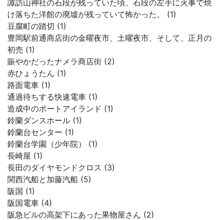
諏訪山神社の石段が残っていた頃、石段の左手に火事で焼
け落ちた洋館の廃墟が残っていて怖かった。 (1)
豆腐町の踏切 (1)
豊岡駅前通商店街の金曜夜市、土曜夜市、そして、正月の
初売 (1)
賑やかだったナメラ商店街 (2)
赤ひょうたん (1)
路面電車 (1)
通過待ちする快速電車 (1)
造成中のポートアイランド (1)
鈴蘭ダンスホール (1)
鈴蘭台センター (1)
鈴蘭台学園（少年院） (1)
長崎屋 (1)
長田のダイヤモンドクロス (3)
関西汽船と加藤汽船 (5)
阪国 (1)
阪国電車 (4)
阪急ビルの高架下にあった果物屋さん (2)