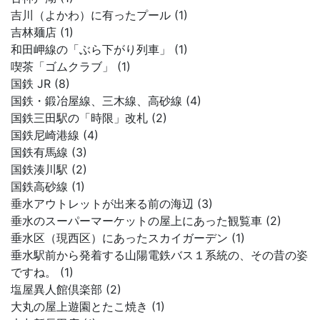
吉川（よかわ）に有ったプール (1)
吉林麺店 (1)
和田岬線の「ぶら下がり列車」 (1)
喫茶「ゴムクラブ」 (1)
国鉄 JR (8)
国鉄・鍛冶屋線、三木線、高砂線 (4)
国鉄三田駅の「時限」改札 (2)
国鉄尼崎港線 (4)
国鉄有馬線 (3)
国鉄湊川駅 (2)
国鉄高砂線 (1)
垂水アウトレットが出来る前の海辺 (3)
垂水のスーパーマーケットの屋上にあった観覧車 (2)
垂水区（現西区）にあったスカイガーデン (1)
垂水駅前から発着する山陽電鉄バス１系統の、その昔の姿
ですね。 (1)
塩屋異人館倶楽部 (2)
大丸の屋上遊園とたこ焼き (1)