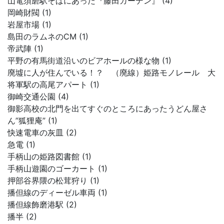
山電須磨駅そばにあった『藤田ガーデン』 (4)
岡崎財閥 (1)
岩屋市場 (1)
島田のラムネのCM (1)
帝武陣 (1)
平野の有馬街道沿いのビアホールの様な物 (1)
廃墟に人が住んでいる！？ （廃線）姫路モノレール 大
将軍駅の高尾アパート (1)
御崎交通公園 (4)
御影高校の北門を出てすぐのところにあったうどん屋さ
ん”狐狸庵” (1)
快速電車の灰皿 (2)
急電 (1)
手柄山の姫路図書館 (1)
手柄山遊園のゴーカート (1)
押部谷界隈の松茸狩り (1)
播但線のディーゼル車両 (1)
播但線飾磨港駅 (2)
播半 (2)