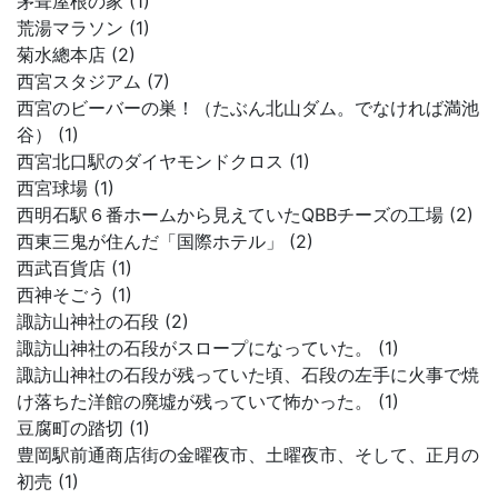
茅葺屋根の家 (1)
荒湯マラソン (1)
菊水總本店 (2)
西宮スタジアム (7)
西宮のビーバーの巣！（たぶん北山ダム。でなければ満池
谷） (1)
西宮北口駅のダイヤモンドクロス (1)
西宮球場 (1)
西明石駅６番ホームから見えていたQBBチーズの工場 (2)
西東三鬼が住んだ「国際ホテル」 (2)
西武百貨店 (1)
西神そごう (1)
諏訪山神社の石段 (2)
諏訪山神社の石段がスロープになっていた。 (1)
諏訪山神社の石段が残っていた頃、石段の左手に火事で焼
け落ちた洋館の廃墟が残っていて怖かった。 (1)
豆腐町の踏切 (1)
豊岡駅前通商店街の金曜夜市、土曜夜市、そして、正月の
初売 (1)