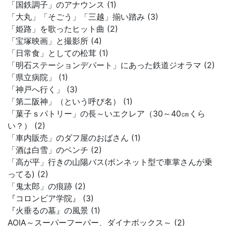
「国鉄調子」のアナウンス (1)
「大丸」「そごう」「三越」揃い踏み (3)
「姫路」を歌ったヒット曲 (2)
「宝塚映画」と撮影所 (4)
「日常食」としての松茸 (1)
「明石ステーションデパート」にあった鉄道ジオラマ (2)
「県立病院」 (1)
「神戸へ行く」 (3)
「第二阪神」（という呼び名） (1)
「菓子ｓパトリー」の長～いエクレア（30～40㎝くら
い？） (2)
「車内販売」のダフ屋のおばさん (1)
「酒は白雪」のベンチ (2)
「高が平」行きの山陽バス(ボンネット型で車掌さんが乗
ってる) (2)
「鬼太郎」の痕跡 (2)
『コロンビア学院』 (3)
『火垂るの墓』の風景 (1)
AOIA～スーパーフーパー、ダイナボックス～ (2)