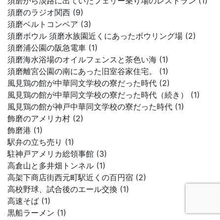
須磨から淡路に出ていたフェリー乗り場のレストラン (1)
須磨のラジオ関西 (9)
須磨ベルトコンベア (3)
須磨ボウル 須磨水族園近くにあったボウリング場 (2)
須磨浦公園の阪急電車 (1)
須磨海水浴場のオイルフェンスと茶色い海 (1)
須磨離宮公園の南にあった旧室谷家住宅。 (1)
風見鶏の館が中華同文学校の寮だった時代 (2)
風見鶏の館が中華同文学校の寮だった時代（続き） (1)
風見鶏の館が神戸中華同文学校の寮だった時代 (1)
飾磨のアメリカ村 (2)
飾磨港 (1)
駅弁の立ち売り (1)
駐神戸アメリカ総領事館 (3)
高倉山と多井畑トンネル (1)
高架下商店街西元町駅近くの百円宿 (2)
高校野球、試合後のエール交換 (1)
高速そば (1)
黒船ラーメン (1)