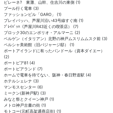
ピレーネ? 東灘、山幹、住吉川の東側 (1)
プール行く電車 (3)
ファッションビル「GARO」 (1)
プレイバッハ、芦屋川沿い43号線すぐ南 (1)
ﾌﾟﾚｲﾊﾞｯﾊ（芦屋川R43近くの喫茶店） (7)
ブロック30のエンポリオ・アルマーニ (2)
ベルゲン（イタリアン）北野の神戸ムスリムムスク前 (3)
ペルシャ美術館（旧バジャージ邸） (1)
ポートアイランドに有ったバンドール（資本ダイエー）
(2)
ポートピア81 (4)
ポートピアランド (7)
ホームで電車を待てない、阪神・春日野道駅 (4)
ホテルシェレナ (3)
マンモスセンター (6)
ミークン(新神戸駅) (3)
みなと祭とクイーン神戸 (1)
メトロ神戸古書の街 (1)
モトコー(元町高架通商店街) (1)