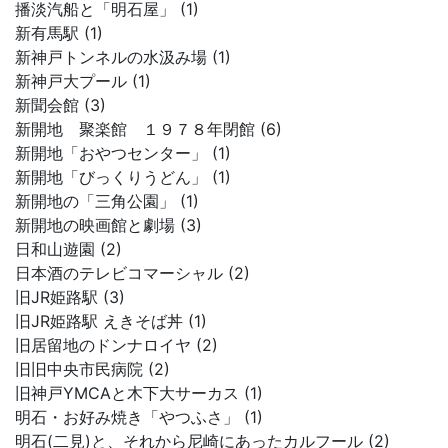
播淡汽船と「明石屋」 (1)
新有馬駅 (1)
新神戸トンネルの水汲み場 (1)
新神戸大プール (1)
新聞会館 (3)
新開地 聚楽館 １９７８年閉館 (6)
新開地「おやつセンター」 (1)
新開地「びっくりうどん」 (1)
新開地の「三角公園」 (1)
新開地の映画館と劇場 (3)
日和山遊園 (2)
日本酒のテレビコマーシャル (2)
旧JR姫路駅 (3)
旧JR姫路駅 えきそば丼 (1)
旧居留地のドンナロイヤ (2)
旧旧中央市民病院 (2)
旧神戸YMCAと木下大サーカス (1)
明石・お好み焼き「やつふさ」 (1)
明石(二見)と、それから尼崎にあったカルフール (2)