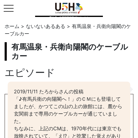
toggle navigation
県公式・兵庫五国連邦プロジェクト
ホーム
>
ないないあるある
>
有馬温泉・兵衛向陽閣のケ
ーブルカー
有馬温泉・兵衛向陽閣のケーブル
カー
エピソード
2019/11/11 たろからさんの投稿
「♪有馬兵衛の向陽閣へ！」のＣＭにも登場して
ましたが、かつてこの山の上の旅館には、麓から
玄関前まで専用のケーブルカーが通じていまし
た。
ちなみに、上記のCMは、1970年代には東京でも
放映されていて、「え!?」と吃驚した覚えがあり