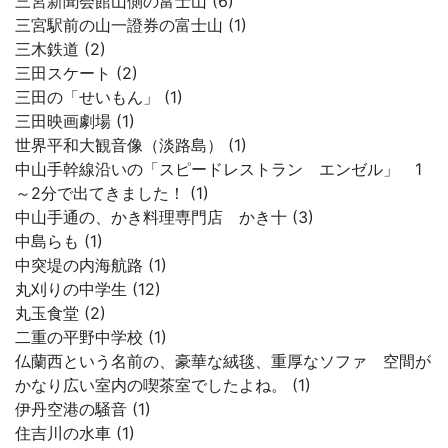
三宮新聞会館山側の富士山 (6)
三宮駅前の山一證券の富士山 (1)
三木鉄道 (2)
三田スケート (2)
三田の「せいもん」 (1)
三田映画劇場 (1)
世界平和大観音像（淡路島） (1)
中山手幹線沿いの「スピードレストラン エンゼル」 1
～2分で出てきました！ (1)
中山手通の、かき料理専門店 かき十 (3)
中島らも (1)
中突堤の内海航路 (1)
丸刈りの中学生 (12)
丸玉食堂 (2)
二重の平野中学校 (1)
仏蘭西という名前の、豪華な絨毯、重厚なソファ 空間が
かなり広い室内の喫茶室でしたよね。 (1)
伊丹空港の騒音 (1)
住吉川の水車 (1)