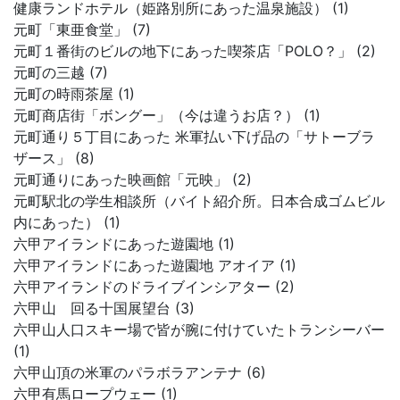
健康ランドホテル（姫路別所にあった温泉施設） (1)
元町「東亜食堂」 (7)
元町１番街のビルの地下にあった喫茶店「POLO？」 (2)
元町の三越 (7)
元町の時雨茶屋 (1)
元町商店街「ボングー」（今は違うお店？） (1)
元町通り５丁目にあった 米軍払い下げ品の「サトーブラ
ザース」 (8)
元町通りにあった映画館「元映」 (2)
元町駅北の学生相談所（バイト紹介所。日本合成ゴムビル
内にあった） (1)
六甲アイランドにあった遊園地 (1)
六甲アイランドにあった遊園地 アオイア (1)
六甲アイランドのドライブインシアター (2)
六甲山 回る十国展望台 (3)
六甲山人口スキー場で皆が腕に付けていたトランシーバー
(1)
六甲山頂の米軍のパラボラアンテナ (6)
六甲有馬ロープウェー (1)