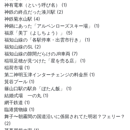
神有電車（という呼び名） (1)
神鉄の終点だった湊川駅 (2)
神鉄菊水山駅 (4)
神鍋にあった「アルペンローズスキー場」 (1)
福原「美丁（よしちょう）」 (5)
福知山線の「各駅停車・出雲市行き」 (1)
福知山線のSL (2)
福知山線の隙間だらけのJR車両 (7)
稲垣足穂が見つけた「星を売る店」 (1)
稲荷市場 (1)
第二神明玉津インターチェンジの料金所 (1)
箕谷プール (1)
篠山口駅の駅弁「ぼたん飯」 (1)
結婚式場 一の丸 (1)
網干鉄道 (1)
臨港貨物線 (1)
舞子〜朝霧間の国道沿いに係留されてた明岩？フェリー？
(2)