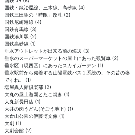
国鉄 JR (8)
国鉄・鍛冶屋線、三木線、高砂線 (4)
国鉄三田駅の「時限」改札 (2)
国鉄尼崎港線 (4)
国鉄有馬線 (3)
国鉄湊川駅 (2)
国鉄高砂線 (1)
垂水アウトレットが出来る前の海辺 (3)
垂水のスーパーマーケットの屋上にあった観覧車 (2)
垂水区（現西区）にあったスカイガーデン (1)
垂水駅前から発着する山陽電鉄バス１系統の、その昔の姿
ですね。 (1)
塩屋異人館倶楽部 (2)
大丸の屋上遊園とたこ焼き (1)
大丸新長田店 (1)
大井の肉うどん(そごう地下) (1)
大倉山公園の伊藤博文像 (1)
大劇 (1)
大劇会館 (2)