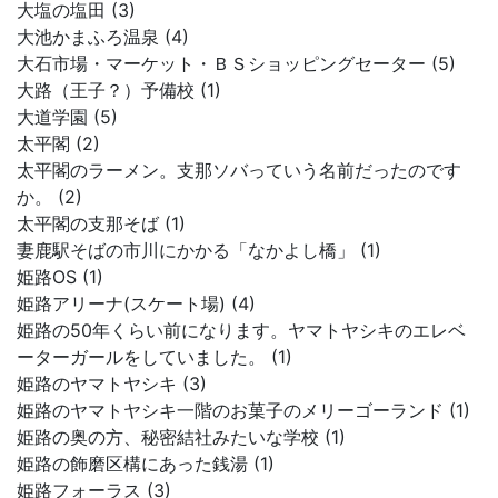
大塩の塩田 (3)
大池かまふろ温泉 (4)
大石市場・マーケット・ＢＳショッピングセーター (5)
大路（王子？）予備校 (1)
大道学園 (5)
太平閣 (2)
太平閣のラーメン。支那ソバっていう名前だったのです
か。 (2)
太平閣の支那そば (1)
妻鹿駅そばの市川にかかる「なかよし橋」 (1)
姫路OS (1)
姫路アリーナ(スケート場) (4)
姫路の50年くらい前になります。ヤマトヤシキのエレベ
ーターガールをしていました。 (1)
姫路のヤマトヤシキ (3)
姫路のヤマトヤシキ一階のお菓子のメリーゴーランド (1)
姫路の奥の方、秘密結社みたいな学校 (1)
姫路の飾磨区構にあった銭湯 (1)
姫路フォーラス (3)