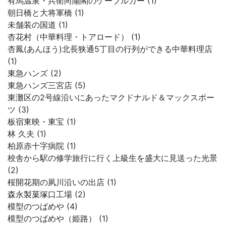
有馬温泉・兵衛向陽閣のケーブルカー (1)
朝日橋と大将軍橋 (1)
未舗装の国道 (1)
杏花村（中華料理・トアロード） (1)
杏鳳(あんほう)北長狭通5丁目の行列ができる中華料理店
(1)
東急ハンズ (2)
東急ハンズ三宮店 (5)
東灘区の2号線沿いにあったマクドナルド＆マックスポー
ツ (3)
板宿東映・東宝 (1)
林 久夫 (1)
柏原赤十字病院 (1)
校舎から駅の修学旅行に行く上級生を盛大に見送った光景
(2)
桜開花期の夙川沿いの出店 (1)
森永製菓塚口工場 (2)
模型のつばめや (4)
模型のつばめや（姫路） (1)