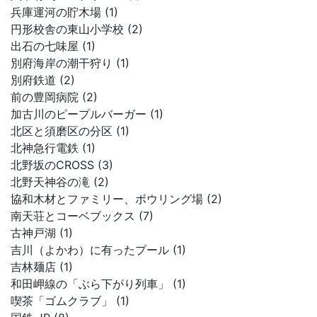
兵庫運河の貯木場 (1)
円形校舎の東山小学校 (2)
出石の七味屋 (1)
別府海岸の潮干狩り (1)
別府鉄道 (2)
前の豊岡病院 (2)
加古川のピープルバーガー (1)
北区と須磨区の分区 (1)
北神急行電鉄 (1)
北野坂のCROSS (3)
北野天神谷の滝 (2)
協和木材とファミリー、ボウリング場 (2)
南天荘とコーベブックス (7)
古神戸湖 (1)
吉川（よかわ）に有ったプール (1)
吉林麺店 (1)
和田岬線の「ぶら下がり列車」 (1)
喫茶「ゴムクラブ」 (1)