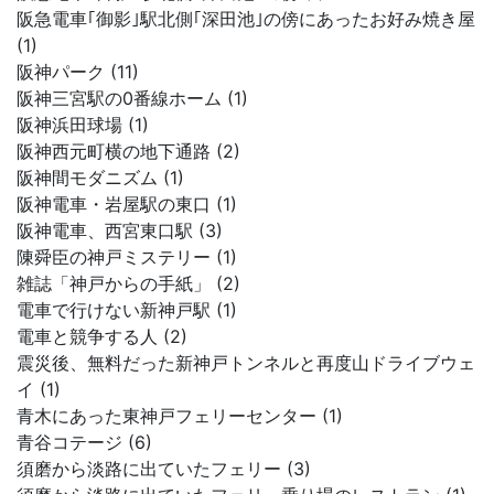
阪急電車｢御影｣駅北側｢深田池｣の傍にあったお好み焼き屋
(1)
阪神パーク (11)
阪神三宮駅の0番線ホーム (1)
阪神浜田球場 (1)
阪神西元町横の地下通路 (2)
阪神間モダニズム (1)
阪神電車・岩屋駅の東口 (1)
阪神電車、西宮東口駅 (3)
陳舜臣の神戸ミステリー (1)
雑誌「神戸からの手紙」 (2)
電車で行けない新神戸駅 (1)
電車と競争する人 (2)
震災後、無料だった新神戸トンネルと再度山ドライブウェ
イ (1)
青木にあった東神戸フェリーセンター (1)
青谷コテージ (6)
須磨から淡路に出ていたフェリー (3)