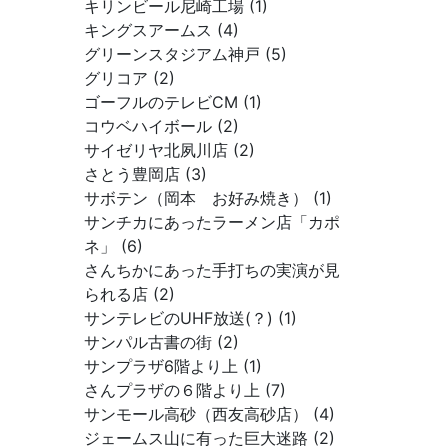
キリンビール尼崎工場 (1)
キングスアームス (4)
グリーンスタジアム神戸 (5)
グリコア (2)
ゴーフルのテレビCM (1)
コウベハイボール (2)
サイゼリヤ北夙川店 (2)
さとう豊岡店 (3)
サボテン（岡本 お好み焼き） (1)
サンチカにあったラーメン店「カポ
ネ」 (6)
さんちかにあった手打ちの実演が見
られる店 (2)
サンテレビのUHF放送(？) (1)
サンパル古書の街 (2)
サンプラザ6階より上 (1)
さんプラザの６階より上 (7)
サンモール高砂（西友高砂店） (4)
ジェームス山に有った巨大迷路 (2)