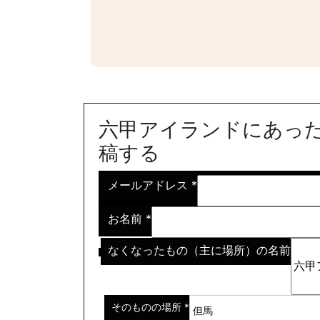
六甲アイランドにあった
稿する
メールアドレス
*
お名前
*
なくなったもの（主に場所）の名前
※わからない場合はその説明
*
そのものの場所
*