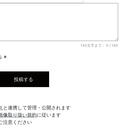
140文字まで：
0
/ 140
 ※
ス
と連携して管理・公開されます
画像取り扱い規約
に従います
ご注意ください