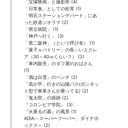
「宝塚映画」と撮影所 (4)
「日常食」としての松茸 (1)
「明石ステーションデパート」にあ
った鉄道ジオラマ (2)
「県立病院」 (1)
「神戸へ行く」 (3)
「第二阪神」（という呼び名） (1)
「菓子ｓパトリー」の長～いエクレ
ア（30～40㎝くらい？） (2)
「車内販売」のダフ屋のおばさん
(1)
「酒は白雪」のベンチ (2)
「高が平」行きの山陽バス(ボンネッ
ト型で車掌さんが乗ってる) (2)
「鬼太郎」の痕跡 (2)
『コロンビア学院』 (3)
『火垂るの墓』の風景 (1)
AOIA～スーパーフーパー、ダイナボ
ックス～ (2)