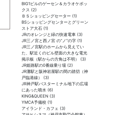
BIG1ビルのゲーセン＆カラオケボッ
クス (2)
ＢＳショッピングセーター (1)
BSショッピングセンターとグリーン
ストア大石 (1)
JRのオレンジと緑の快速電車 (3)
JR三ノ宮と西ノ宮 の“ノ”の字 (1)
JR三ノ宮駅のホームから見えてい
た、駅近くのビル壁面の大きな電光
掲示板（駅からの方角は不明） (3)
JR姫路駅の0番線乗り場 (2)
JR灘駅と阪神岩屋駅の間の踏切（神
戸臨港線） (3)
JR神戸駅バスターミナル地下の広場
にあった噴水 (6)
KING&QUEEN (3)
YMCA予備校 (1)
アイランド・カフェ (3)
アサヒシネマ（神戸市勤労会館東）