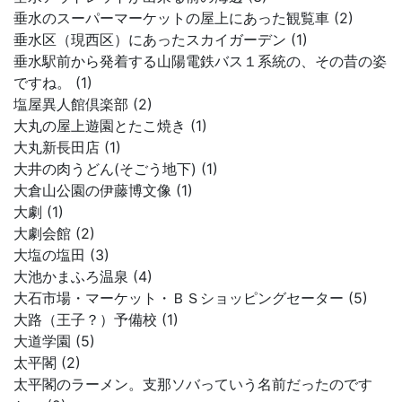
垂水のスーパーマーケットの屋上にあった観覧車 (2)
垂水区（現西区）にあったスカイガーデン (1)
垂水駅前から発着する山陽電鉄バス１系統の、その昔の姿
ですね。 (1)
塩屋異人館倶楽部 (2)
大丸の屋上遊園とたこ焼き (1)
大丸新長田店 (1)
大井の肉うどん(そごう地下) (1)
大倉山公園の伊藤博文像 (1)
大劇 (1)
大劇会館 (2)
大塩の塩田 (3)
大池かまふろ温泉 (4)
大石市場・マーケット・ＢＳショッピングセーター (5)
大路（王子？）予備校 (1)
大道学園 (5)
太平閣 (2)
太平閣のラーメン。支那ソバっていう名前だったのです