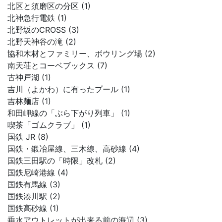
北区と須磨区の分区 (1)
北神急行電鉄 (1)
北野坂のCROSS (3)
北野天神谷の滝 (2)
協和木材とファミリー、ボウリング場 (2)
南天荘とコーベブックス (7)
古神戸湖 (1)
吉川（よかわ）に有ったプール (1)
吉林麺店 (1)
和田岬線の「ぶら下がり列車」 (1)
喫茶「ゴムクラブ」 (1)
国鉄 JR (8)
国鉄・鍛冶屋線、三木線、高砂線 (4)
国鉄三田駅の「時限」改札 (2)
国鉄尼崎港線 (4)
国鉄有馬線 (3)
国鉄湊川駅 (2)
国鉄高砂線 (1)
垂水アウトレットが出来る前の海辺 (3)