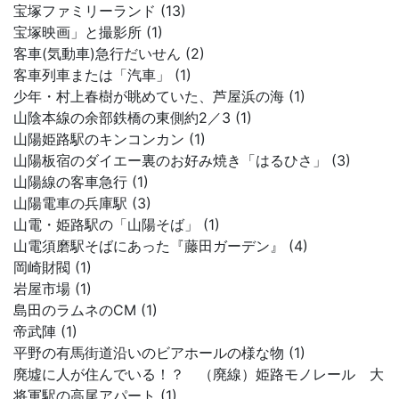
宝塚ファミリーランド (13)
宝塚映画」と撮影所 (1)
客車(気動車)急行だいせん (2)
客車列車または「汽車」 (1)
少年・村上春樹が眺めていた、芦屋浜の海 (1)
山陰本線の余部鉄橋の東側約2／3 (1)
山陽姫路駅のキンコンカン (1)
山陽板宿のダイエー裏のお好み焼き「はるひさ」 (3)
山陽線の客車急行 (1)
山陽電車の兵庫駅 (3)
山電・姫路駅の「山陽そば」 (1)
山電須磨駅そばにあった『藤田ガーデン』 (4)
岡崎財閥 (1)
岩屋市場 (1)
島田のラムネのCM (1)
帝武陣 (1)
平野の有馬街道沿いのビアホールの様な物 (1)
廃墟に人が住んでいる！？ （廃線）姫路モノレール 大
将軍駅の高尾アパート (1)