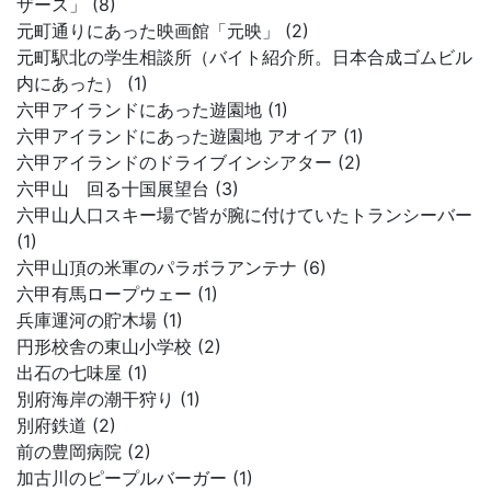
ザース」 (8)
元町通りにあった映画館「元映」 (2)
元町駅北の学生相談所（バイト紹介所。日本合成ゴムビル
内にあった） (1)
六甲アイランドにあった遊園地 (1)
六甲アイランドにあった遊園地 アオイア (1)
六甲アイランドのドライブインシアター (2)
六甲山 回る十国展望台 (3)
六甲山人口スキー場で皆が腕に付けていたトランシーバー
(1)
六甲山頂の米軍のパラボラアンテナ (6)
六甲有馬ロープウェー (1)
兵庫運河の貯木場 (1)
円形校舎の東山小学校 (2)
出石の七味屋 (1)
別府海岸の潮干狩り (1)
別府鉄道 (2)
前の豊岡病院 (2)
加古川のピープルバーガー (1)