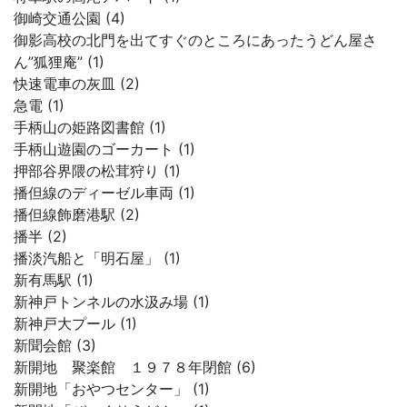
御崎交通公園 (4)
御影高校の北門を出てすぐのところにあったうどん屋さ
ん”狐狸庵” (1)
快速電車の灰皿 (2)
急電 (1)
手柄山の姫路図書館 (1)
手柄山遊園のゴーカート (1)
押部谷界隈の松茸狩り (1)
播但線のディーゼル車両 (1)
播但線飾磨港駅 (2)
播半 (2)
播淡汽船と「明石屋」 (1)
新有馬駅 (1)
新神戸トンネルの水汲み場 (1)
新神戸大プール (1)
新聞会館 (3)
新開地 聚楽館 １９７８年閉館 (6)
新開地「おやつセンター」 (1)