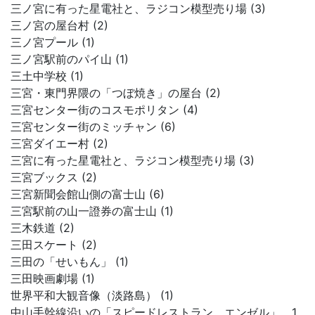
三ノ宮に有った星電社と、ラジコン模型売り場 (3)
三ノ宮の屋台村 (2)
三ノ宮プール (1)
三ノ宮駅前のパイ山 (1)
三土中学校 (1)
三宮・東門界隈の「つぼ焼き」の屋台 (2)
三宮センター街のコスモポリタン (4)
三宮センター街のミッチャン (6)
三宮ダイエー村 (2)
三宮に有った星電社と、ラジコン模型売り場 (3)
三宮ブックス (2)
三宮新聞会館山側の富士山 (6)
三宮駅前の山一證券の富士山 (1)
三木鉄道 (2)
三田スケート (2)
三田の「せいもん」 (1)
三田映画劇場 (1)
世界平和大観音像（淡路島） (1)
中山手幹線沿いの「スピードレストラン エンゼル」 1