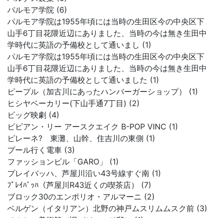
パルモア学院 (6)
パルモア学院は1955年頃には当時の生田区今の中央区下
山手6丁目花隈近辺にありました、当時の今は無き生田中
学時代に英語の予備校として通いまし (1)
パルモア学院は1955年頃には当時の生田区今の中央区下
山手6丁目花隈近辺にありました、当時の今は無き生田中
学時代に英語の予備校として通いました (1)
ピープル（加古川にあったハンバーガーショップ） (1)
ヒシヤベーカリー(下山手通7丁目) (2)
ビッグ映劇 (4)
ビビアン・リー アースクエイク B-POP VINC (1)
ピレーネ? 東灘、山幹、住吉川の東側 (1)
プール行く電車 (3)
ファッションビル「GARO」 (1)
プレイバッハ、芦屋川沿い43号線すぐ南 (1)
ﾌﾟﾚｲﾊﾞｯﾊ（芦屋川R43近くの喫茶店） (7)
ブロック30のエンポリオ・アルマーニ (2)
ベルゲン（イタリアン）北野の神戸ムスリムムスク前 (3)