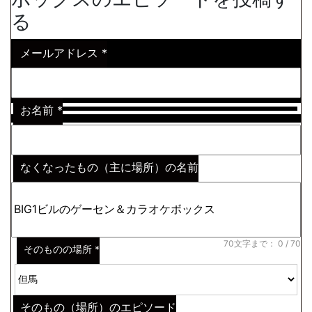
る
メールアドレス
*
お名前
*
なくなったもの（主に場所）の名前
※わからない場合はその説明
*
70文字まで：
0
/ 70
そのものの場所
*
そのもの（場所）のエピソード