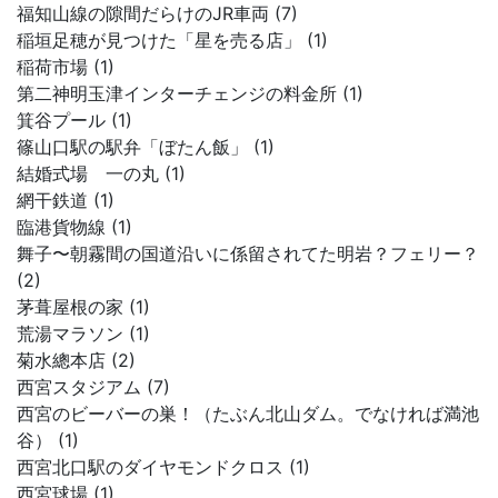
福知山線の隙間だらけのJR車両 (7)
稲垣足穂が見つけた「星を売る店」 (1)
稲荷市場 (1)
第二神明玉津インターチェンジの料金所 (1)
箕谷プール (1)
篠山口駅の駅弁「ぼたん飯」 (1)
結婚式場 一の丸 (1)
網干鉄道 (1)
臨港貨物線 (1)
舞子〜朝霧間の国道沿いに係留されてた明岩？フェリー？
(2)
茅葺屋根の家 (1)
荒湯マラソン (1)
菊水總本店 (2)
西宮スタジアム (7)
西宮のビーバーの巣！（たぶん北山ダム。でなければ満池
谷） (1)
西宮北口駅のダイヤモンドクロス (1)
西宮球場 (1)