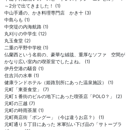
～2分で出てきました！ (1)
中山手通の、かき料理専門店 かき十 (3)
中島らも (1)
中突堤の内海航路 (1)
丸刈りの中学生 (12)
丸玉食堂 (2)
二重の平野中学校 (1)
仏蘭西という名前の、豪華な絨毯、重厚なソファ 空間が
かなり広い室内の喫茶室でしたよね。 (1)
伊丹空港の騒音 (1)
住吉川の水車 (1)
健康ランドホテル（姫路別所にあった温泉施設） (1)
元町「東亜食堂」 (7)
元町１番街のビルの地下にあった喫茶店「POLO？」 (2)
元町の三越 (7)
元町の時雨茶屋 (1)
元町商店街「ボングー」（今は違うお店？） (1)
元町通り５丁目にあった 米軍払い下げ品の「サトーブラ