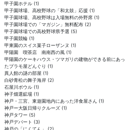
甲子園ホテル (1)
甲子園球場、高校野球の「和太鼓」応援 (1)
甲子園球場、高校野球は入場無料の外野席 (1)
甲子園球場での「マガジン」無料配布 (2)
甲子園球場での高校野球県予選 (5)
甲子園競輪 (1)
甲東園のスイス菓子ローザンヌ (1)
甲陽園 喫茶店 南南西の風 (1)
甲陽園のケーキハウス・ツマガリの建物ができる前にあっ
たプラモ屋どんぐり (1)
異人館の謎の部屋 (1)
白砂青松の舞子海岸 (2)
石屋川ボウル (1)
神子畑選鉱場 (1)
神戸・三宮、東遊園地内にあった洋食屋さん (1)
神戸ー大阪日帰りクルーズ (1)
神戸タワー (5)
神戸デパート (3)
神戸の「にくてん」 (2)