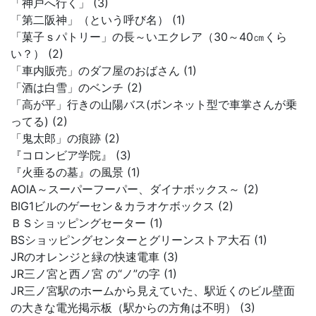
「神戸へ行く」 (3)
「第二阪神」（という呼び名） (1)
「菓子ｓパトリー」の長～いエクレア（30～40㎝くら
い？） (2)
「車内販売」のダフ屋のおばさん (1)
「酒は白雪」のベンチ (2)
「高が平」行きの山陽バス(ボンネット型で車掌さんが乗
ってる) (2)
「鬼太郎」の痕跡 (2)
『コロンビア学院』 (3)
『火垂るの墓』の風景 (1)
AOIA～スーパーフーパー、ダイナボックス～ (2)
BIG1ビルのゲーセン＆カラオケボックス (2)
ＢＳショッピングセーター (1)
BSショッピングセンターとグリーンストア大石 (1)
JRのオレンジと緑の快速電車 (3)
JR三ノ宮と西ノ宮 の“ノ”の字 (1)
JR三ノ宮駅のホームから見えていた、駅近くのビル壁面
の大きな電光掲示板（駅からの方角は不明） (3)