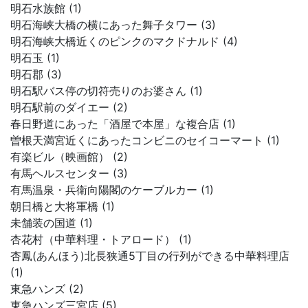
明石水族館 (1)
明石海峡大橋の横にあった舞子タワー (3)
明石海峡大橋近くのピンクのマクドナルド (4)
明石玉 (1)
明石郡 (3)
明石駅バス停の切符売りのお婆さん (1)
明石駅前のダイエー (2)
春日野道にあった「酒屋で本屋」な複合店 (1)
曽根天満宮近くにあったコンビニのセイコーマート (1)
有楽ビル（映画館） (2)
有馬ヘルスセンター (3)
有馬温泉・兵衛向陽閣のケーブルカー (1)
朝日橋と大将軍橋 (1)
未舗装の国道 (1)
杏花村（中華料理・トアロード） (1)
杏鳳(あんほう)北長狭通5丁目の行列ができる中華料理店
(1)
東急ハンズ (2)
東急ハンズ三宮店 (5)