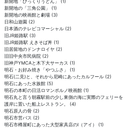
新開地「びっくりうどん」 (1)
新開地の「三角公園」 (1)
新開地の映画館と劇場 (3)
日和山遊園 (2)
日本酒のテレビコマーシャル (2)
旧JR姫路駅 (3)
旧JR姫路駅 えきそば丼 (1)
旧居留地のドンナロイヤ (2)
旧旧中央市民病院 (2)
旧神戸YMCAと木下大サーカス (1)
明石・お好み焼き「やつふさ」 (1)
明石(二見)と、それから尼崎にあったカルフール (2)
明石にあった水族館 (5)
明石の本町の日活ロマンポルノ映画館 (1)
明石丸と言う朝霧駅前の少し東側の海に実際のフェリーを
護岸に置いた船上レストラン。 (4)
明石原人の骨 (2)
明石市営バス (2)
明石市樽屋町にあった大型家具店のI（アイ） (1)