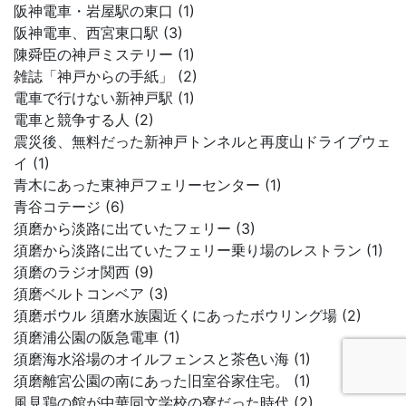
阪神電車・岩屋駅の東口 (1)
阪神電車、西宮東口駅 (3)
陳舜臣の神戸ミステリー (1)
雑誌「神戸からの手紙」 (2)
電車で行けない新神戸駅 (1)
電車と競争する人 (2)
震災後、無料だった新神戸トンネルと再度山ドライブウェ
イ (1)
青木にあった東神戸フェリーセンター (1)
青谷コテージ (6)
須磨から淡路に出ていたフェリー (3)
須磨から淡路に出ていたフェリー乗り場のレストラン (1)
須磨のラジオ関西 (9)
須磨ベルトコンベア (3)
須磨ボウル 須磨水族園近くにあったボウリング場 (2)
須磨浦公園の阪急電車 (1)
須磨海水浴場のオイルフェンスと茶色い海 (1)
須磨離宮公園の南にあった旧室谷家住宅。 (1)
風見鶏の館が中華同文学校の寮だった時代 (2)