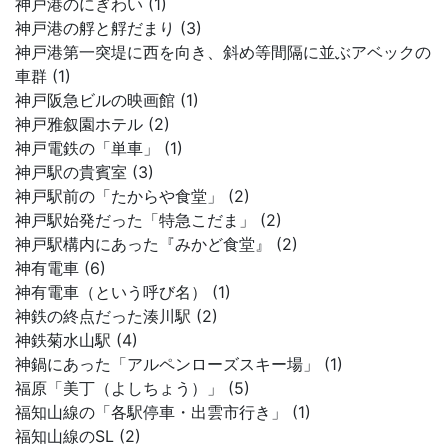
神戸港のにぎわい (1)
神戸港の艀と艀だまり (3)
神戸港第一突堤に西を向き、斜め等間隔に並ぶアベックの
車群 (1)
神戸阪急ビルの映画館 (1)
神戸雅叙園ホテル (2)
神戸電鉄の「単車」 (1)
神戸駅の貴賓室 (3)
神戸駅前の「たからや食堂」 (2)
神戸駅始発だった「特急こだま」 (2)
神戸駅構内にあった『みかど食堂』 (2)
神有電車 (6)
神有電車（という呼び名） (1)
神鉄の終点だった湊川駅 (2)
神鉄菊水山駅 (4)
神鍋にあった「アルペンローズスキー場」 (1)
福原「美丁（よしちょう）」 (5)
福知山線の「各駅停車・出雲市行き」 (1)
福知山線のSL (2)