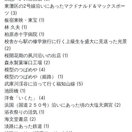
東灘区の2号線沿いにあったマクドナルド＆マックスポー
ツ (3)
板宿東映・東宝 (1)
林 久夫 (1)
柏原赤十字病院 (1)
校舎から駅の修学旅行に行く上級生を盛大に見送った光景
(2)
桜開花期の夙川沿いの出店 (1)
森永製菓塚口工場 (2)
模型のつばめや (4)
模型のつばめや（姫路） (1)
武庫川渓谷に沿って行く福知山線 (5)
池田橋 (1)
洋食「いくた」 (4)
浜国（国道２５０号）沿いにあった頃の大塩天満宮 (2)
浴衣祭りの活気 (1)
海文堂書店 (2)
淡路にあった鉄道 (1)