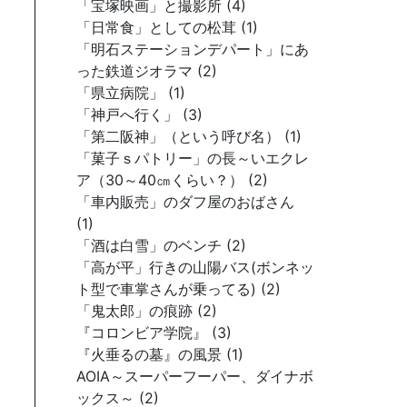
「宝塚映画」と撮影所 (4)
「日常食」としての松茸 (1)
「明石ステーションデパート」にあ
った鉄道ジオラマ (2)
「県立病院」 (1)
「神戸へ行く」 (3)
「第二阪神」（という呼び名） (1)
「菓子ｓパトリー」の長～いエクレ
ア（30～40㎝くらい？） (2)
「車内販売」のダフ屋のおばさん
(1)
「酒は白雪」のベンチ (2)
「高が平」行きの山陽バス(ボンネッ
ト型で車掌さんが乗ってる) (2)
「鬼太郎」の痕跡 (2)
『コロンビア学院』 (3)
『火垂るの墓』の風景 (1)
AOIA～スーパーフーパー、ダイナボ
ックス～ (2)