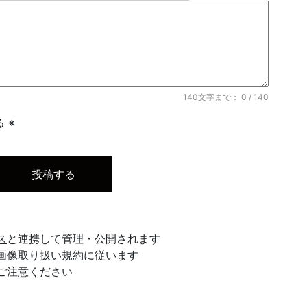
140文字まで：
0
/ 140
 ※
ス
と連携して管理・公開されます
画像取り扱い規約
に従います
ご注意ください