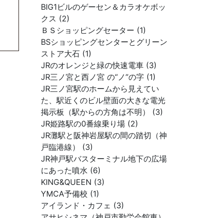
BIG1ビルのゲーセン＆カラオケボッ
クス (2)
ＢＳショッピングセーター (1)
BSショッピングセンターとグリーン
ストア大石 (1)
JRのオレンジと緑の快速電車 (3)
JR三ノ宮と西ノ宮 の“ノ”の字 (1)
JR三ノ宮駅のホームから見えてい
た、駅近くのビル壁面の大きな電光
掲示板（駅からの方角は不明） (3)
JR姫路駅の0番線乗り場 (2)
JR灘駅と阪神岩屋駅の間の踏切（神
戸臨港線） (3)
JR神戸駅バスターミナル地下の広場
にあった噴水 (6)
KING&QUEEN (3)
YMCA予備校 (1)
アイランド・カフェ (3)
アサヒシネマ（神戸市勤労会館東）