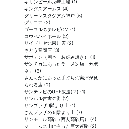
キリンビール尼崎工場 (1)
キングスアームス (4)
グリーンスタジアム神戸 (5)
グリコア (2)
ゴーフルのテレビCM (1)
コウベハイボール (2)
サイゼリヤ北夙川店 (2)
さとう豊岡店 (3)
サボテン（岡本 お好み焼き） (1)
サンチカにあったラーメン店「カポ
ネ」 (6)
さんちかにあった手打ちの実演が見
られる店 (2)
サンテレビのUHF放送(？) (1)
サンパル古書の街 (2)
サンプラザ6階より上 (1)
さんプラザの６階より上 (7)
サンモール高砂（西友高砂店） (4)
ジェームス山に有った巨大迷路 (2)