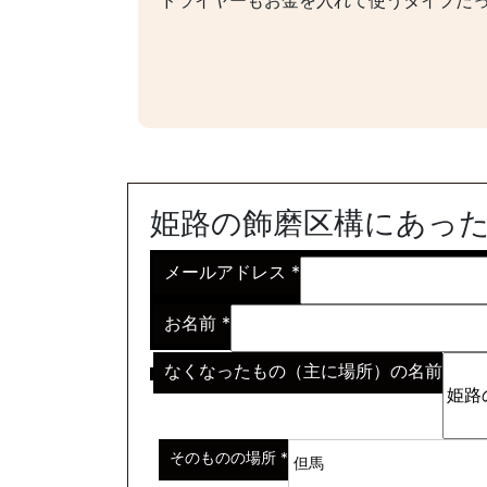
ドライヤーもお金を入れて使うタイプだ
姫路の飾磨区構にあっ
メールアドレス
*
お名前
*
なくなったもの（主に場所）の名前
※わからない場合はその説明
*
そのものの場所
*