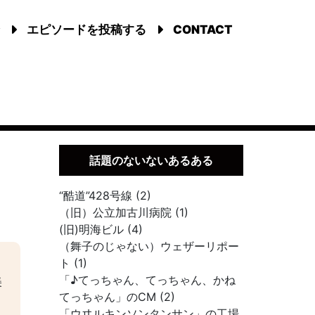
エピソードを投稿する
CONTACT
話題のないないあるある
“酷道”428号線 (2)
（旧）公立加古川病院 (1)
(旧)明海ビル (4)
（舞子のじゃない）ウェザーリポー
ト (1)
「♪てっちゃん、てっちゃん、かね
美
てっちゃん」のCM (2)
「ウヰルキンソンタンサン」の工場