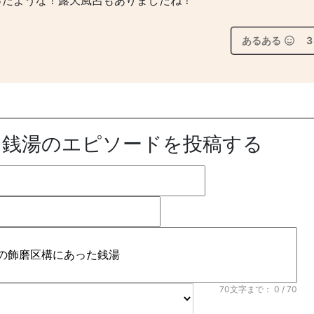
ったような！露天風呂もありましたね！
あるある
3
た銭湯のエピソードを投稿する
70文字まで：
0
/ 70