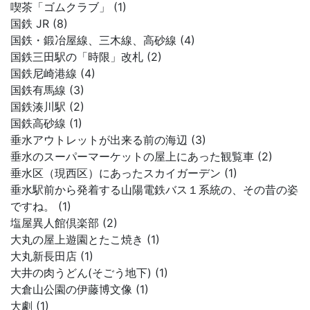
喫茶「ゴムクラブ」 (1)
国鉄 JR (8)
国鉄・鍛冶屋線、三木線、高砂線 (4)
国鉄三田駅の「時限」改札 (2)
国鉄尼崎港線 (4)
国鉄有馬線 (3)
国鉄湊川駅 (2)
国鉄高砂線 (1)
垂水アウトレットが出来る前の海辺 (3)
垂水のスーパーマーケットの屋上にあった観覧車 (2)
垂水区（現西区）にあったスカイガーデン (1)
垂水駅前から発着する山陽電鉄バス１系統の、その昔の姿
ですね。 (1)
塩屋異人館倶楽部 (2)
大丸の屋上遊園とたこ焼き (1)
大丸新長田店 (1)
大井の肉うどん(そごう地下) (1)
大倉山公園の伊藤博文像 (1)
大劇 (1)