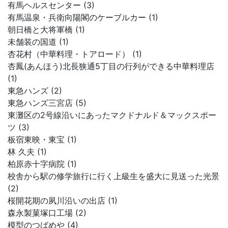
有馬ヘルスセンター (3)
有馬温泉・兵衛向陽閣のケーブルカー (1)
朝日橋と大将軍橋 (1)
未舗装の国道 (1)
杏花村（中華料理・トアロード） (1)
杏鳳(あんほう)北長狭通5丁目の行列ができる中華料理店
(1)
東急ハンズ (2)
東急ハンズ三宮店 (5)
東灘区の2号線沿いにあったマクドナルド＆マックスポー
ツ (3)
板宿東映・東宝 (1)
林 久夫 (1)
柏原赤十字病院 (1)
校舎から駅の修学旅行に行く上級生を盛大に見送った光景
(2)
桜開花期の夙川沿いの出店 (1)
森永製菓塚口工場 (2)
模型のつばめや (4)