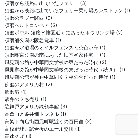
須磨から淡路に出ていたフェリー (3)
須磨から淡路に出ていたフェリー乗り場のレストラン (1)
須磨のラジオ関西 (9)
須磨ベルトコンベア (3)
須磨ボウル 須磨水族園近くにあったボウリング場 (2)
須磨浦公園の阪急電車 (1)
須磨海水浴場のオイルフェンスと茶色い海 (1)
須磨離宮公園の南にあった旧室谷家住宅。 (1)
風見鶏の館が中華同文学校の寮だった時代 (2)
風見鶏の館が中華同文学校の寮だった時代（続き） (1)
風見鶏の館が神戸中華同文学校の寮だった時代 (1)
飾磨のアメリカ村 (2)
飾磨港 (1)
駅弁の立ち売り (1)
駐神戸アメリカ総領事館 (3)
高倉山と多井畑トンネル (1)
高架下商店街西元町駅近くの百円宿 (2)
高校野球、試合後のエール交換 (1)
高速そば (1)