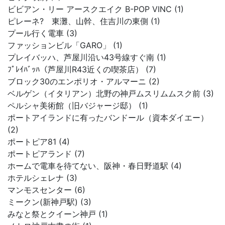
ビビアン・リー アースクエイク B-POP VINC (1)
ピレーネ? 東灘、山幹、住吉川の東側 (1)
プール行く電車 (3)
ファッションビル「GARO」 (1)
プレイバッハ、芦屋川沿い43号線すぐ南 (1)
ﾌﾟﾚｲﾊﾞｯﾊ（芦屋川R43近くの喫茶店） (7)
ブロック30のエンポリオ・アルマーニ (2)
ベルゲン（イタリアン）北野の神戸ムスリムムスク前 (3)
ペルシャ美術館（旧バジャージ邸） (1)
ポートアイランドに有ったバンドール（資本ダイエー）
(2)
ポートピア81 (4)
ポートピアランド (7)
ホームで電車を待てない、阪神・春日野道駅 (4)
ホテルシェレナ (3)
マンモスセンター (6)
ミークン(新神戸駅) (3)
みなと祭とクイーン神戸 (1)