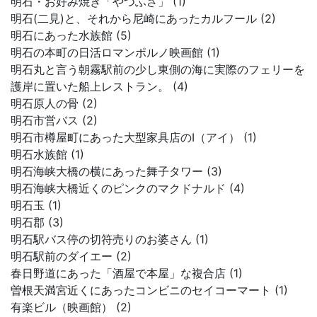
明石・お好み焼き「やつふさ」 (1)
明石(二見)と、それから尼崎にあったカルフール (2)
明石にあった水族館 (5)
明石の本町の日活ロマンポルノ映画館 (1)
明石丸と言う朝霧駅前の少し東側の海に実際のフェリーを
護岸に置いた船上レストラン。 (4)
明石原人の骨 (2)
明石市営バス (2)
明石市樽屋町にあった大型家具店のI（アイ） (1)
明石水族館 (1)
明石海峡大橋の横にあった舞子タワー (3)
明石海峡大橋近くのピンクのマクドナルド (4)
明石玉 (1)
明石郡 (3)
明石駅バス停の切符売りのお婆さん (1)
明石駅前のダイエー (2)
春日野道にあった「酒屋で本屋」な複合店 (1)
曽根天満宮近くにあったコンビニのセイコーマート (1)
有楽ビル（映画館） (2)