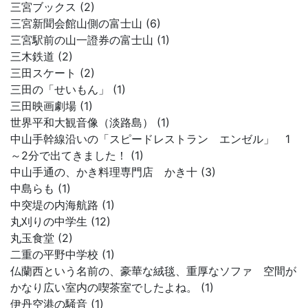
三宮ブックス (2)
三宮新聞会館山側の富士山 (6)
三宮駅前の山一證券の富士山 (1)
三木鉄道 (2)
三田スケート (2)
三田の「せいもん」 (1)
三田映画劇場 (1)
世界平和大観音像（淡路島） (1)
中山手幹線沿いの「スピードレストラン エンゼル」 1
～2分で出てきました！ (1)
中山手通の、かき料理専門店 かき十 (3)
中島らも (1)
中突堤の内海航路 (1)
丸刈りの中学生 (12)
丸玉食堂 (2)
二重の平野中学校 (1)
仏蘭西という名前の、豪華な絨毯、重厚なソファ 空間が
かなり広い室内の喫茶室でしたよね。 (1)
伊丹空港の騒音 (1)