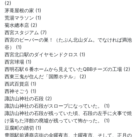
(2)
茅葺屋根の家 (1)
荒湯マラソン (1)
菊水總本店 (2)
西宮スタジアム (7)
西宮のビーバーの巣！（たぶん北山ダム。でなければ満池
谷） (1)
西宮北口駅のダイヤモンドクロス (1)
西宮球場 (1)
西明石駅６番ホームから見えていたQBBチーズの工場 (2)
西東三鬼が住んだ「国際ホテル」 (2)
西武百貨店 (1)
西神そごう (1)
諏訪山神社の石段 (2)
諏訪山神社の石段がスロープになっていた。 (1)
諏訪山神社の石段が残っていた頃、石段の左手に火事で焼
け落ちた洋館の廃墟が残っていて怖かった。 (1)
豆腐町の踏切 (1)
豊岡駅前通商店街の金曜夜市、土曜夜市、そして、正月の