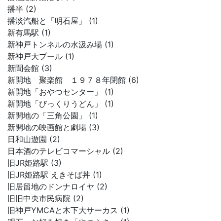
播半 (2)
播淡汽船と「明石屋」 (1)
新有馬駅 (1)
新神戸トンネルの水汲み場 (1)
新神戸大プール (1)
新聞会館 (3)
新開地 聚楽館 １９７８年閉館 (6)
新開地「おやつセンター」 (1)
新開地「びっくりうどん」 (1)
新開地の「三角公園」 (1)
新開地の映画館と劇場 (3)
日和山遊園 (2)
日本酒のテレビコマーシャル (2)
旧JR姫路駅 (3)
旧JR姫路駅 えきそば丼 (1)
旧居留地のドンナロイヤ (2)
旧旧中央市民病院 (2)
旧神戸YMCAと木下大サーカス (1)