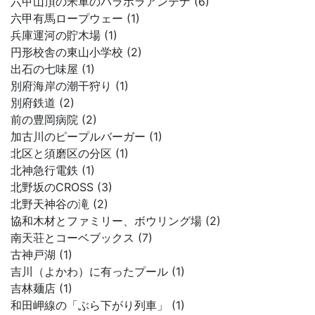
六甲山頂の米軍のパラボラアンテナ (6)
六甲有馬ロープウェー (1)
兵庫運河の貯木場 (1)
円形校舎の東山小学校 (2)
出石の七味屋 (1)
別府海岸の潮干狩り (1)
別府鉄道 (2)
前の豊岡病院 (2)
加古川のピープルバーガー (1)
北区と須磨区の分区 (1)
北神急行電鉄 (1)
北野坂のCROSS (3)
北野天神谷の滝 (2)
協和木材とファミリー、ボウリング場 (2)
南天荘とコーベブックス (7)
古神戸湖 (1)
吉川（よかわ）に有ったプール (1)
吉林麺店 (1)
和田岬線の「ぶら下がり列車」 (1)