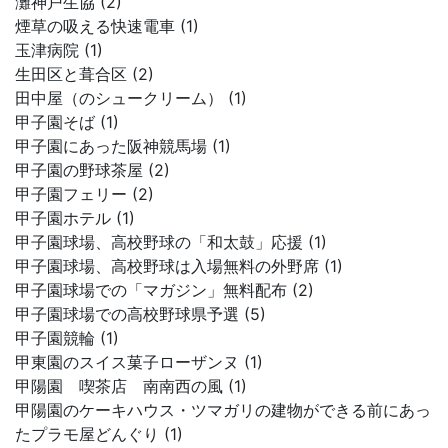
灘神戸生協 (2)
煙草の吸える快速電車 (1)
玉津病院 (1)
生田区と葺合区 (2)
田中屋（のシュークリーム） (1)
甲子園そば (1)
甲子園にあった阪神競馬場 (1)
甲子園の野球茶屋 (2)
甲子園フェリー (2)
甲子園ホテル (1)
甲子園球場、高校野球の「和太鼓」応援 (1)
甲子園球場、高校野球は入場無料の外野席 (1)
甲子園球場での「マガジン」無料配布 (2)
甲子園球場での高校野球県予選 (5)
甲子園競輪 (1)
甲東園のスイス菓子ローザンヌ (1)
甲陽園 喫茶店 南南西の風 (1)
甲陽園のケーキハウス・ツマガリの建物ができる前にあっ
たプラモ屋どんぐり (1)