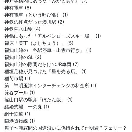
神戸駅構内にあった『みかど食堂』 (2)
神有電車 (6)
神有電車（という呼び名） (1)
神鉄の終点だった湊川駅 (2)
神鉄菊水山駅 (4)
神鍋にあった「アルペンローズスキー場」 (1)
福原「美丁（よしちょう）」 (5)
福知山線の「各駅停車・出雲市行き」 (1)
福知山線のSL (2)
福知山線の隙間だらけのJR車両 (7)
稲垣足穂が見つけた「星を売る店」 (1)
稲荷市場 (1)
第二神明玉津インターチェンジの料金所 (1)
箕谷プール (1)
篠山口駅の駅弁「ぼたん飯」 (1)
結婚式場 一の丸 (1)
網干鉄道 (1)
臨港貨物線 (1)
舞子〜朝霧間の国道沿いに係留されてた明岩？フェリー？