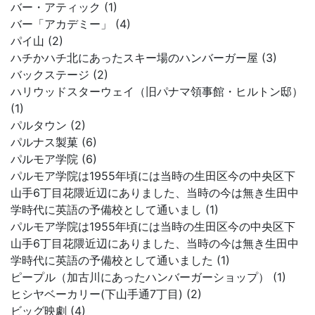
バー・アティック (1)
バー「アカデミー」 (4)
パイ山 (2)
ハチかハチ北にあったスキー場のハンバーガー屋 (3)
バックステージ (2)
ハリウッドスターウェイ（旧パナマ領事館・ヒルトン邸）
(1)
パルタウン (2)
パルナス製菓 (6)
パルモア学院 (6)
パルモア学院は1955年頃には当時の生田区今の中央区下
山手6丁目花隈近辺にありました、当時の今は無き生田中
学時代に英語の予備校として通いまし (1)
パルモア学院は1955年頃には当時の生田区今の中央区下
山手6丁目花隈近辺にありました、当時の今は無き生田中
学時代に英語の予備校として通いました (1)
ピープル（加古川にあったハンバーガーショップ） (1)
ヒシヤベーカリー(下山手通7丁目) (2)
ビッグ映劇 (4)