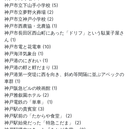
神戸市立下山手小学校 (5)
神戸市立夢野火葬場 (2)
神戸市立神戸小学校 (2)
神戸市西農協・北農協 (1)
神戸市長田区西山町にあった「ドリフ」という駄菓子屋さ
ん (1)
神戸市電と花電車 (10)
神戸海洋気象台 (1)
神戸港のにぎわい (1)
神戸港の艀と艀だまり (3)
神戸港第一突堤に西を向き、斜め等間隔に並ぶアベックの
車群 (1)
神戸阪急ビルの映画館 (1)
神戸雅叙園ホテル (2)
神戸電鉄の「単車」 (1)
神戸駅の貴賓室 (3)
神戸駅前の「たからや食堂」 (2)
神戸駅始発だった「特急こだま」 (2)