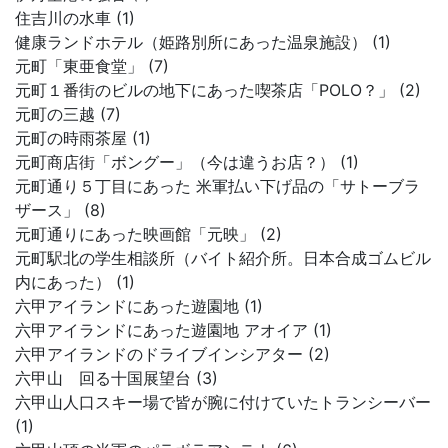
住吉川の水車 (1)
健康ランドホテル（姫路別所にあった温泉施設） (1)
元町「東亜食堂」 (7)
元町１番街のビルの地下にあった喫茶店「POLO？」 (2)
元町の三越 (7)
元町の時雨茶屋 (1)
元町商店街「ボングー」（今は違うお店？） (1)
元町通り５丁目にあった 米軍払い下げ品の「サトーブラ
ザース」 (8)
元町通りにあった映画館「元映」 (2)
元町駅北の学生相談所（バイト紹介所。日本合成ゴムビル
内にあった） (1)
六甲アイランドにあった遊園地 (1)
六甲アイランドにあった遊園地 アオイア (1)
六甲アイランドのドライブインシアター (2)
六甲山 回る十国展望台 (3)
六甲山人口スキー場で皆が腕に付けていたトランシーバー
(1)