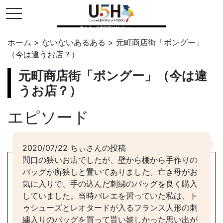
toggle navigation
県公式・兵庫五国連邦プロジェクト
ホーム
>
ないないあるある
>
元町商店街「ボングー」
（今は違うお店？）
元町商店街「ボングー」（今は違
うお店？）
エピソード
2020/07/22 ちぃさんの投稿
間口の狭いお店でしたが、壁から棚から手作りの
バッグが所狭しと置いてありました。亡き母がお
気に入りで、手の込んだ刺繍のバッグを良く購入
していました。当時バレエを習っていた私は、ト
ゥシューズとレオタードが入るフランス人形の刺
繍入りのバッグを買って貰い嬉しかった思い出が