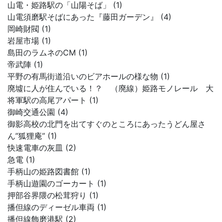
山電・姫路駅の「山陽そば」 (1)
山電須磨駅そばにあった『藤田ガーデン』 (4)
岡崎財閥 (1)
岩屋市場 (1)
島田のラムネのCM (1)
帝武陣 (1)
平野の有馬街道沿いのビアホールの様な物 (1)
廃墟に人が住んでいる！？ （廃線）姫路モノレール 大
将軍駅の高尾アパート (1)
御崎交通公園 (4)
御影高校の北門を出てすぐのところにあったうどん屋さ
ん”狐狸庵” (1)
快速電車の灰皿 (2)
急電 (1)
手柄山の姫路図書館 (1)
手柄山遊園のゴーカート (1)
押部谷界隈の松茸狩り (1)
播但線のディーゼル車両 (1)
播但線飾磨港駅 (2)