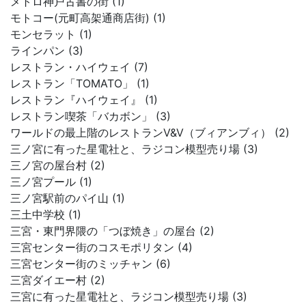
メトロ神戸古書の街 (1)
モトコー(元町高架通商店街) (1)
モンセラット (1)
ラインパン (3)
レストラン・ハイウェイ (7)
レストラン「TOMATO」 (1)
レストラン『ハイウェイ』 (1)
レストラン喫茶「バカボン」 (3)
ワールドの最上階のレストランV&V（ブィアンブィ） (2)
三ノ宮に有った星電社と、ラジコン模型売り場 (3)
三ノ宮の屋台村 (2)
三ノ宮プール (1)
三ノ宮駅前のパイ山 (1)
三土中学校 (1)
三宮・東門界隈の「つぼ焼き」の屋台 (2)
三宮センター街のコスモポリタン (4)
三宮センター街のミッチャン (6)
三宮ダイエー村 (2)
三宮に有った星電社と、ラジコン模型売り場 (3)