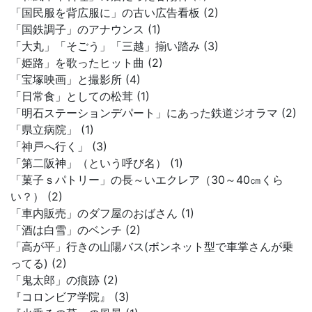
「国民服を背広服に」の古い広告看板 (2)
「国鉄調子」のアナウンス (1)
「大丸」「そごう」「三越」揃い踏み (3)
「姫路」を歌ったヒット曲 (2)
「宝塚映画」と撮影所 (4)
「日常食」としての松茸 (1)
「明石ステーションデパート」にあった鉄道ジオラマ (2)
「県立病院」 (1)
「神戸へ行く」 (3)
「第二阪神」（という呼び名） (1)
「菓子ｓパトリー」の長～いエクレア（30～40㎝くら
い？） (2)
「車内販売」のダフ屋のおばさん (1)
「酒は白雪」のベンチ (2)
「高が平」行きの山陽バス(ボンネット型で車掌さんが乗
ってる) (2)
「鬼太郎」の痕跡 (2)
『コロンビア学院』 (3)