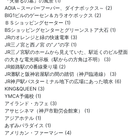
『火垂るの墓』の風景 (1)
AOIA～スーパーフーパー、ダイナボックス～ (2)
BIG1ビルのゲーセン＆カラオケボックス (2)
ＢＳショッピングセーター (1)
BSショッピングセンターとグリーンストア大石 (1)
JRのオレンジと緑の快速電車 (3)
JR三ノ宮と西ノ宮 の“ノ”の字 (1)
JR三ノ宮駅のホームから見えていた、駅近くのビル壁面
の大きな電光掲示板（駅からの方角は不明） (3)
JR姫路駅の0番線乗り場 (2)
JR灘駅と阪神岩屋駅の間の踏切（神戸臨港線） (3)
JR神戸駅バスターミナル地下の広場にあった噴水 (6)
KING&QUEEN (3)
YMCA予備校 (1)
アイランド・カフェ (3)
アサヒシネマ（神戸市勤労会館東） (1)
アジアホテル (1)
あずみパラダイス (1)
アメリカン・ファーマシー (4)