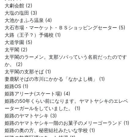
大劇会館 (2)
大塩の塩田 (3)
大池かまふろ温泉 (4)
大石市場・マーケット・ＢＳショッピングセーター (5)
大路（王子？）予備校 (1)
大道学園 (5)
太平閣 (2)
太平閣のラーメン。支那ソバっていう名前だったのです
か。 (2)
太平閣の支那そば (1)
妻鹿駅そばの市川にかかる「なかよし橋」 (1)
姫路OS (1)
姫路アリーナ(スケート場) (4)
姫路の50年くらい前になります。ヤマトヤシキのエレベ
ーターガールをしていました。 (1)
姫路のヤマトヤシキ (3)
姫路のヤマトヤシキ一階のお菓子のメリーゴーランド (1)
姫路の奥の方、秘密結社みたいな学校 (1)