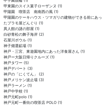
甲子園競輪 (1)
甲東園のスイス菓子ローザンヌ (1)
甲陽園 喫茶店 南南西の風 (1)
甲陽園のケーキハウス・ツマガリの建物ができる前にあっ
たプラモ屋どんぐり (1)
異人館の謎の部屋 (1)
白砂青松の舞子海岸 (2)
石屋川ボウル (1)
神子畑選鉱場 (1)
神戸・三宮、東遊園地内にあった洋食屋さん (1)
神戸ー大阪日帰りクルーズ (1)
神戸タワー (5)
神戸デパート (3)
神戸の「にくてん」 (2)
神戸メリケン波止場 (3)
神戸ラーメン (1)
神戸中学校 (1)
神戸元町polo (1)
神戸元町一番街の喫茶店 POLO (1)