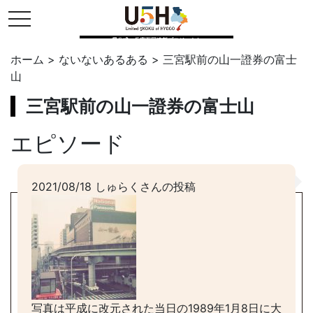
toggle navigation
県公式・兵庫五国連邦プロジェクト
ホーム
>
ないないあるある
>
三宮駅前の山一證券の富士
山
三宮駅前の山一證券の富士山
エピソード
2021/08/18 しゅらくさんの投稿
写真は平成に改元された当日の1989年1月8日に大