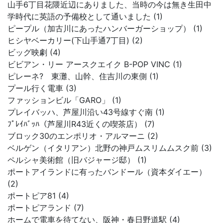
山手6丁目花隈近辺にありました、当時の今は無き生田中
学時代に英語の予備校として通いました (1)
ピープル（加古川にあったハンバーガーショップ） (1)
ヒシヤベーカリー(下山手通7丁目) (2)
ビッグ映劇 (4)
ビビアン・リー アースクエイク B-POP VINC (1)
ピレーネ? 東灘、山幹、住吉川の東側 (1)
プール行く電車 (3)
ファッションビル「GARO」 (1)
プレイバッハ、芦屋川沿い43号線すぐ南 (1)
ﾌﾟﾚｲﾊﾞｯﾊ（芦屋川R43近くの喫茶店） (7)
ブロック30のエンポリオ・アルマーニ (2)
ベルゲン（イタリアン）北野の神戸ムスリムムスク前 (3)
ペルシャ美術館（旧バジャージ邸） (1)
ポートアイランドに有ったバンドール（資本ダイエー）
(2)
ポートピア81 (4)
ポートピアランド (7)
ホームで電車を待てない、阪神・春日野道駅 (4)