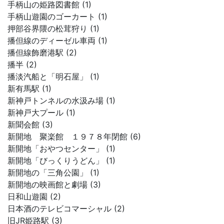
手柄山の姫路図書館 (1)
手柄山遊園のゴーカート (1)
押部谷界隈の松茸狩り (1)
播但線のディーゼル車両 (1)
播但線飾磨港駅 (2)
播半 (2)
播淡汽船と「明石屋」 (1)
新有馬駅 (1)
新神戸トンネルの水汲み場 (1)
新神戸大プール (1)
新聞会館 (3)
新開地 聚楽館 １９７８年閉館 (6)
新開地「おやつセンター」 (1)
新開地「びっくりうどん」 (1)
新開地の「三角公園」 (1)
新開地の映画館と劇場 (3)
日和山遊園 (2)
日本酒のテレビコマーシャル (2)
旧JR姫路駅 (3)