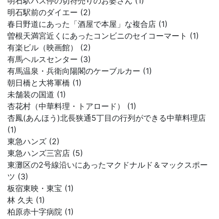
明石駅バス停の切符売りのお婆さん (1)
明石駅前のダイエー (2)
春日野道にあった「酒屋で本屋」な複合店 (1)
曽根天満宮近くにあったコンビニのセイコーマート (1)
有楽ビル（映画館） (2)
有馬ヘルスセンター (3)
有馬温泉・兵衛向陽閣のケーブルカー (1)
朝日橋と大将軍橋 (1)
未舗装の国道 (1)
杏花村（中華料理・トアロード） (1)
杏鳳(あんほう)北長狭通5丁目の行列ができる中華料理店
(1)
東急ハンズ (2)
東急ハンズ三宮店 (5)
東灘区の2号線沿いにあったマクドナルド＆マックスポー
ツ (3)
板宿東映・東宝 (1)
林 久夫 (1)
柏原赤十字病院 (1)