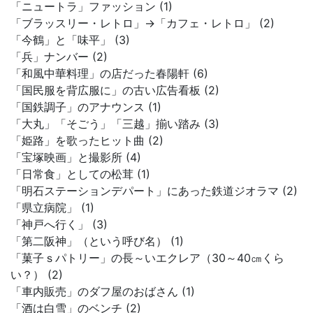
「ニュートラ」ファッション (1)
「ブラッスリー・レトロ」→「カフェ・レトロ」 (2)
「今鶴」と「味平」 (3)
「兵」ナンバー (2)
「和風中華料理」の店だった春陽軒 (6)
「国民服を背広服に」の古い広告看板 (2)
「国鉄調子」のアナウンス (1)
「大丸」「そごう」「三越」揃い踏み (3)
「姫路」を歌ったヒット曲 (2)
「宝塚映画」と撮影所 (4)
「日常食」としての松茸 (1)
「明石ステーションデパート」にあった鉄道ジオラマ (2)
「県立病院」 (1)
「神戸へ行く」 (3)
「第二阪神」（という呼び名） (1)
「菓子ｓパトリー」の長～いエクレア（30～40㎝くら
い？） (2)
「車内販売」のダフ屋のおばさん (1)
「酒は白雪」のベンチ (2)