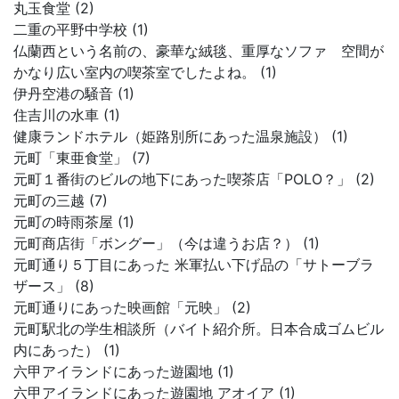
丸玉食堂 (2)
二重の平野中学校 (1)
仏蘭西という名前の、豪華な絨毯、重厚なソファ 空間が
かなり広い室内の喫茶室でしたよね。 (1)
伊丹空港の騒音 (1)
住吉川の水車 (1)
健康ランドホテル（姫路別所にあった温泉施設） (1)
元町「東亜食堂」 (7)
元町１番街のビルの地下にあった喫茶店「POLO？」 (2)
元町の三越 (7)
元町の時雨茶屋 (1)
元町商店街「ボングー」（今は違うお店？） (1)
元町通り５丁目にあった 米軍払い下げ品の「サトーブラ
ザース」 (8)
元町通りにあった映画館「元映」 (2)
元町駅北の学生相談所（バイト紹介所。日本合成ゴムビル
内にあった） (1)
六甲アイランドにあった遊園地 (1)
六甲アイランドにあった遊園地 アオイア (1)