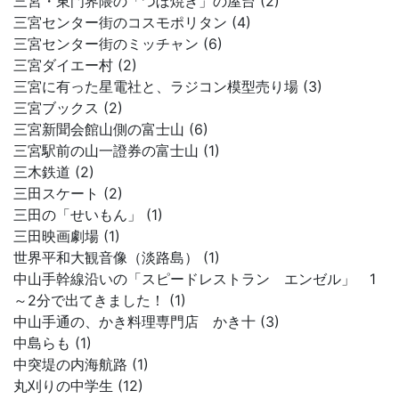
三宮・東門界隈の「つぼ焼き」の屋台 (2)
三宮センター街のコスモポリタン (4)
三宮センター街のミッチャン (6)
三宮ダイエー村 (2)
三宮に有った星電社と、ラジコン模型売り場 (3)
三宮ブックス (2)
三宮新聞会館山側の富士山 (6)
三宮駅前の山一證券の富士山 (1)
三木鉄道 (2)
三田スケート (2)
三田の「せいもん」 (1)
三田映画劇場 (1)
世界平和大観音像（淡路島） (1)
中山手幹線沿いの「スピードレストラン エンゼル」 1
～2分で出てきました！ (1)
中山手通の、かき料理専門店 かき十 (3)
中島らも (1)
中突堤の内海航路 (1)
丸刈りの中学生 (12)