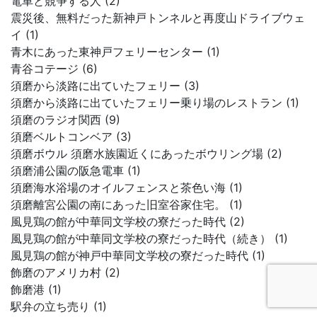
電車と競争する人 (2)
震災後、無料だった新神戸トンネルと再度山ドライブウェ
イ (1)
青木にあった東神戸フェリーセンター (1)
青谷コテージ (6)
須磨から淡路に出ていたフェリー (3)
須磨から淡路に出ていたフェリー乗り場のレストラン (1)
須磨のラジオ関西 (9)
須磨ベルトコンベア (3)
須磨ボウル 須磨水族園近くにあったボウリング場 (2)
須磨浦公園の阪急電車 (1)
須磨海水浴場のオイルフェンスと茶色い海 (1)
須磨離宮公園の南にあった旧室谷家住宅。 (1)
風見鶏の館が中華同文学校の寮だった時代 (2)
風見鶏の館が中華同文学校の寮だった時代（続き） (1)
風見鶏の館が神戸中華同文学校の寮だった時代 (1)
飾磨のアメリカ村 (2)
飾磨港 (1)
駅弁の立ち売り (1)