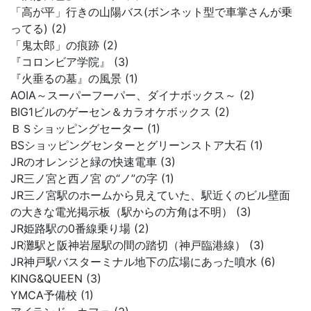
「高が平」行きの山陽バス(ボンネット型で車掌さんが乗
ってる) (2)
「鬼太郎」の痕跡 (2)
『コロンビア学院』 (3)
『火垂るの墓』の風景 (1)
AOIA～スーパーフーパー、ダイナボックス～ (2)
BIG1ビルのゲーセン＆カラオケボックス (2)
ＢＳショッピングセーター (1)
BSショッピングセンターとグリーンストア大石 (1)
JRのオレンジと緑の快速電車 (3)
JR三ノ宮と西ノ宮 の“ノ”の字 (1)
JR三ノ宮駅のホームから見えていた、駅近くのビル壁面
の大きな電光掲示板（駅からの方角は不明） (3)
JR姫路駅の0番線乗り場 (2)
JR灘駅と阪神岩屋駅の間の踏切（神戸臨港線） (3)
JR神戸駅バスターミナル地下の広場にあった噴水 (6)
KING&QUEEN (3)
YMCA予備校 (1)