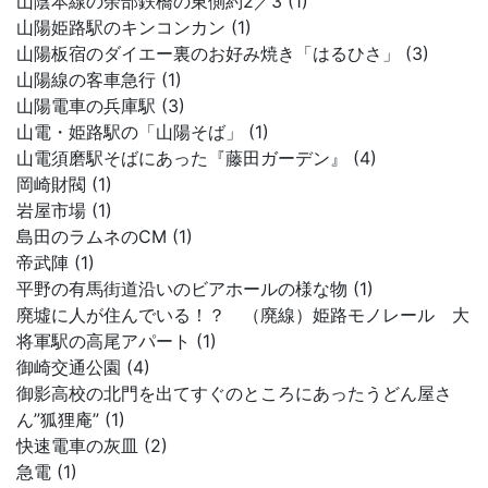
山陰本線の余部鉄橋の東側約2／3 (1)
山陽姫路駅のキンコンカン (1)
山陽板宿のダイエー裏のお好み焼き「はるひさ」 (3)
山陽線の客車急行 (1)
山陽電車の兵庫駅 (3)
山電・姫路駅の「山陽そば」 (1)
山電須磨駅そばにあった『藤田ガーデン』 (4)
岡崎財閥 (1)
岩屋市場 (1)
島田のラムネのCM (1)
帝武陣 (1)
平野の有馬街道沿いのビアホールの様な物 (1)
廃墟に人が住んでいる！？ （廃線）姫路モノレール 大
将軍駅の高尾アパート (1)
御崎交通公園 (4)
御影高校の北門を出てすぐのところにあったうどん屋さ
ん”狐狸庵” (1)
快速電車の灰皿 (2)
急電 (1)