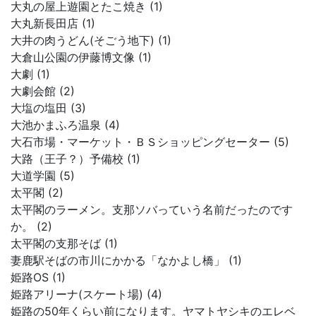
大丸の屋上遊園とたこ焼き (1)
大丸新長田店 (1)
大井の肉うどん(そごう地下) (1)
大倉山公園の伊藤博文像 (1)
大劇 (1)
大劇会館 (2)
大塩の塩田 (3)
大池かまふろ温泉 (4)
大石市場・マーケット・ＢＳショッピングセーター (5)
大路（王子？）予備校 (1)
大道学園 (5)
太平閣 (2)
太平閣のラーメン。支那ソバっていう名前だったのです
か。 (2)
太平閣の支那そば (1)
妻鹿駅そばの市川にかかる「なかよし橋」 (1)
姫路OS (1)
姫路アリーナ(スケート場) (4)
姫路の50年くらい前になります。ヤマトヤシキのエレベ