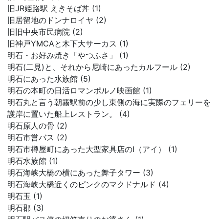
旧JR姫路駅 えきそば丼 (1)
旧居留地のドンナロイヤ (2)
旧旧中央市民病院 (2)
旧神戸YMCAと木下大サーカス (1)
明石・お好み焼き「やつふさ」 (1)
明石(二見)と、それから尼崎にあったカルフール (2)
明石にあった水族館 (5)
明石の本町の日活ロマンポルノ映画館 (1)
明石丸と言う朝霧駅前の少し東側の海に実際のフェリーを
護岸に置いた船上レストラン。 (4)
明石原人の骨 (2)
明石市営バス (2)
明石市樽屋町にあった大型家具店のI（アイ） (1)
明石水族館 (1)
明石海峡大橋の横にあった舞子タワー (3)
明石海峡大橋近くのピンクのマクドナルド (4)
明石玉 (1)
明石郡 (3)