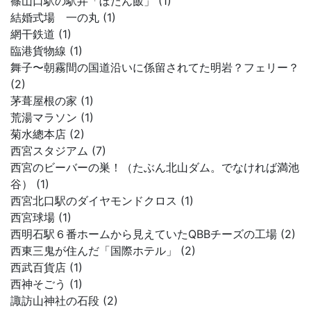
篠山口駅の駅弁「ぼたん飯」 (1)
結婚式場 一の丸 (1)
網干鉄道 (1)
臨港貨物線 (1)
舞子〜朝霧間の国道沿いに係留されてた明岩？フェリー？
(2)
茅葺屋根の家 (1)
荒湯マラソン (1)
菊水總本店 (2)
西宮スタジアム (7)
西宮のビーバーの巣！（たぶん北山ダム。でなければ満池
谷） (1)
西宮北口駅のダイヤモンドクロス (1)
西宮球場 (1)
西明石駅６番ホームから見えていたQBBチーズの工場 (2)
西東三鬼が住んだ「国際ホテル」 (2)
西武百貨店 (1)
西神そごう (1)
諏訪山神社の石段 (2)