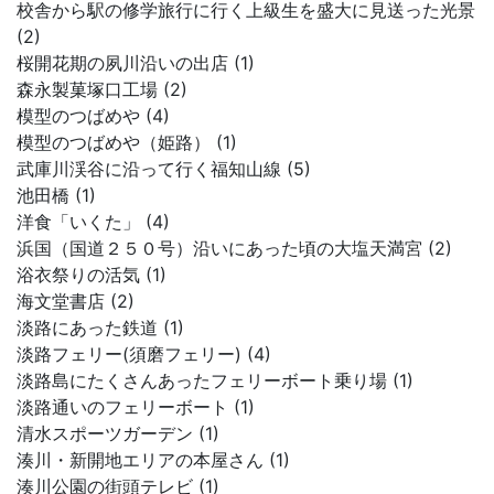
校舎から駅の修学旅行に行く上級生を盛大に見送った光景
(2)
桜開花期の夙川沿いの出店 (1)
森永製菓塚口工場 (2)
模型のつばめや (4)
模型のつばめや（姫路） (1)
武庫川渓谷に沿って行く福知山線 (5)
池田橋 (1)
洋食「いくた」 (4)
浜国（国道２５０号）沿いにあった頃の大塩天満宮 (2)
浴衣祭りの活気 (1)
海文堂書店 (2)
淡路にあった鉄道 (1)
淡路フェリー(須磨フェリー) (4)
淡路島にたくさんあったフェリーボート乗り場 (1)
淡路通いのフェリーボート (1)
清水スポーツガーデン (1)
湊川・新開地エリアの本屋さん (1)
湊川公園の街頭テレビ (1)