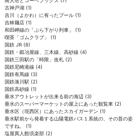
南天荘とコーベブックス (7)
古神戸湖 (1)
吉川（よかわ）に有ったプール (1)
吉林麺店 (1)
和田岬線の「ぶら下がり列車」 (1)
喫茶「ゴムクラブ」 (1)
国鉄 JR (8)
国鉄・鍛冶屋線、三木線、高砂線 (4)
国鉄三田駅の「時限」改札 (2)
国鉄尼崎港線 (4)
国鉄有馬線 (3)
国鉄湊川駅 (2)
国鉄高砂線 (1)
垂水アウトレットが出来る前の海辺 (3)
垂水のスーパーマーケットの屋上にあった観覧車 (2)
垂水区（現西区）にあったスカイガーデン (1)
垂水駅前から発着する山陽電鉄バス１系統の、その昔の姿
ですね。 (1)
塩屋異人館倶楽部 (2)