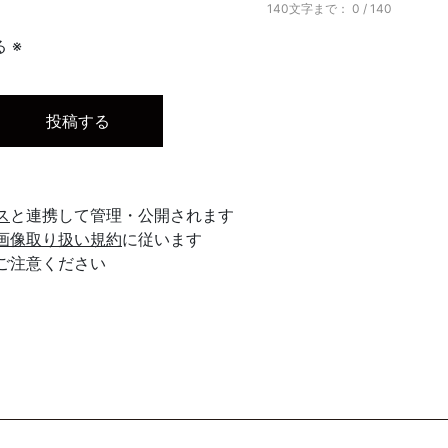
140文字まで：
0
/ 140
 ※
ス
と連携して管理・公開されます
画像取り扱い規約
に従います
ご注意ください