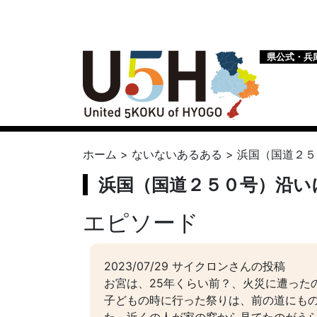
県公式・兵
ホーム
>
ないないあるある
>
浜国（国道２５
浜国（国道２５０号）沿い
エピソード
2023/07/29 サイクロンさんの投稿
お宮は、25年くらい前？、火災に遭った
子どもの時に行った祭りは、前の道にも