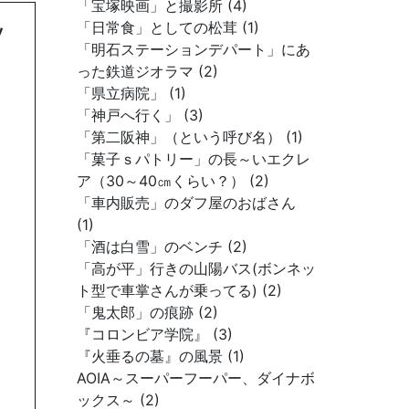
「宝塚映画」と撮影所 (4)
「日常食」としての松茸 (1)
ソ
「明石ステーションデパート」にあ
った鉄道ジオラマ (2)
「県立病院」 (1)
「神戸へ行く」 (3)
「第二阪神」（という呼び名） (1)
「菓子ｓパトリー」の長～いエクレ
ア（30～40㎝くらい？） (2)
「車内販売」のダフ屋のおばさん
(1)
「酒は白雪」のベンチ (2)
「高が平」行きの山陽バス(ボンネッ
ト型で車掌さんが乗ってる) (2)
「鬼太郎」の痕跡 (2)
『コロンビア学院』 (3)
『火垂るの墓』の風景 (1)
AOIA～スーパーフーパー、ダイナボ
ックス～ (2)