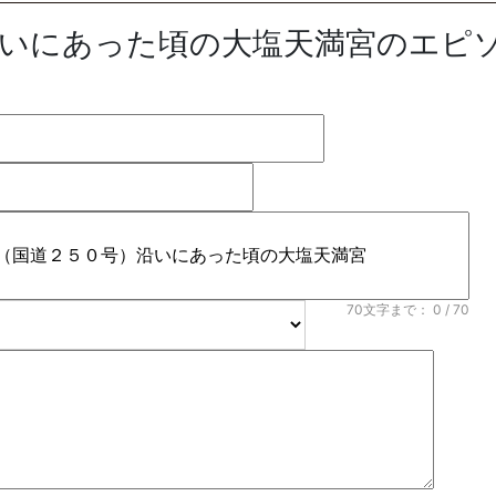
沿いにあった頃の大塩天満宮のエピ
70文字まで：
0
/ 70