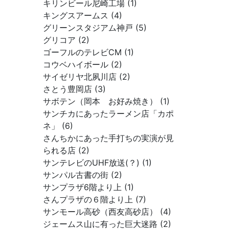
キリンビール尼崎工場 (1)
キングスアームス (4)
グリーンスタジアム神戸 (5)
グリコア (2)
ゴーフルのテレビCM (1)
コウベハイボール (2)
サイゼリヤ北夙川店 (2)
さとう豊岡店 (3)
サボテン（岡本 お好み焼き） (1)
サンチカにあったラーメン店「カポ
ネ」 (6)
さんちかにあった手打ちの実演が見
られる店 (2)
サンテレビのUHF放送(？) (1)
サンパル古書の街 (2)
サンプラザ6階より上 (1)
さんプラザの６階より上 (7)
サンモール高砂（西友高砂店） (4)
ジェームス山に有った巨大迷路 (2)