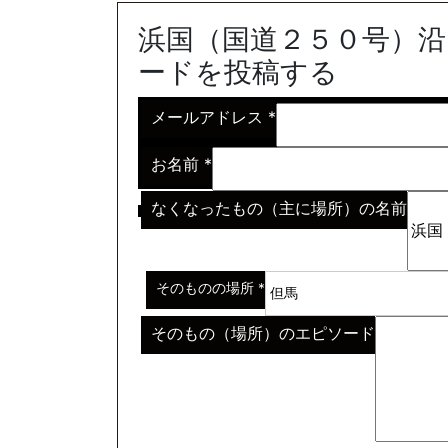
浜国（国道２５０号）
ードを投稿する
メールアドレス
*
お名前
*
なくなったもの（主に場所）の名前
※わからない場合はその説明
*
そのものの場所
*
そのもの（場所）のエピソード