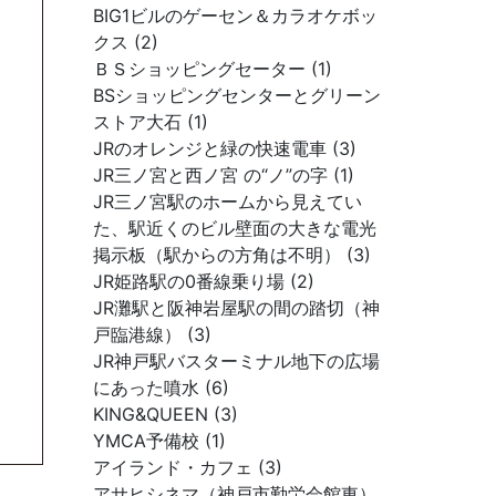
BIG1ビルのゲーセン＆カラオケボッ
クス (2)
ＢＳショッピングセーター (1)
BSショッピングセンターとグリーン
ストア大石 (1)
JRのオレンジと緑の快速電車 (3)
JR三ノ宮と西ノ宮 の“ノ”の字 (1)
JR三ノ宮駅のホームから見えてい
た、駅近くのビル壁面の大きな電光
掲示板（駅からの方角は不明） (3)
JR姫路駅の0番線乗り場 (2)
JR灘駅と阪神岩屋駅の間の踏切（神
戸臨港線） (3)
JR神戸駅バスターミナル地下の広場
にあった噴水 (6)
KING&QUEEN (3)
YMCA予備校 (1)
アイランド・カフェ (3)
アサヒシネマ（神戸市勤労会館東）