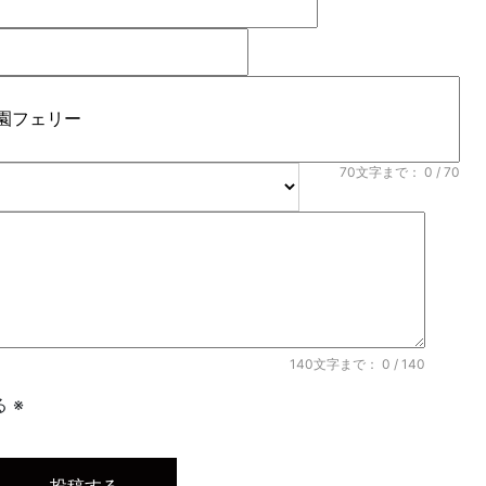
70文字まで：
0
/ 70
140文字まで：
0
/ 140
 ※