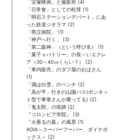
「宝塚映画」と撮影所 (4)
「日常食」としての松茸 (1)
「明石ステーションデパート」にあ
った鉄道ジオラマ (2)
「県立病院」 (1)
「神戸へ行く」 (3)
「第二阪神」（という呼び名） (1)
「菓子ｓパトリー」の長～いエクレ
ア（30～40㎝くらい？） (2)
「車内販売」のダフ屋のおばさん
(1)
「酒は白雪」のベンチ (2)
「高が平」行きの山陽バス(ボンネッ
ト型で車掌さんが乗ってる) (2)
「鬼太郎」の痕跡 (2)
『コロンビア学院』 (3)
『火垂るの墓』の風景 (1)
AOIA～スーパーフーパー、ダイナボ
ックス～ (2)