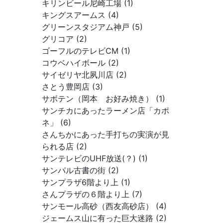
キリンビール尼崎工場 (1)
キングスアームス (4)
グリーンスタジアム神戸 (5)
グリコア (2)
ゴーフルのテレビCM (1)
コウベハイボール (2)
サイゼリヤ北夙川店 (2)
さとう豊岡店 (3)
サボテン（岡本 お好み焼き） (1)
サンチカにあったラーメン店「カポ
ネ」 (6)
さんちかにあった手打ちの実演が見
られる店 (2)
サンテレビのUHF放送(？) (1)
サンパル古書の街 (2)
サンプラザ6階より上 (1)
さんプラザの６階より上 (7)
サンモール高砂（西友高砂店） (4)
ジェームス山に有った巨大迷路 (2)