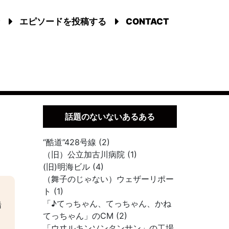
エピソードを投稿する
CONTACT
話題のないないあるある
“酷道”428号線 (2)
（旧）公立加古川病院 (1)
(旧)明海ビル (4)
（舞子のじゃない）ウェザーリポー
ト (1)
「♪てっちゃん、てっちゃん、かね
船
てっちゃん」のCM (2)
「ウヰルキンソンタンサン」の工場