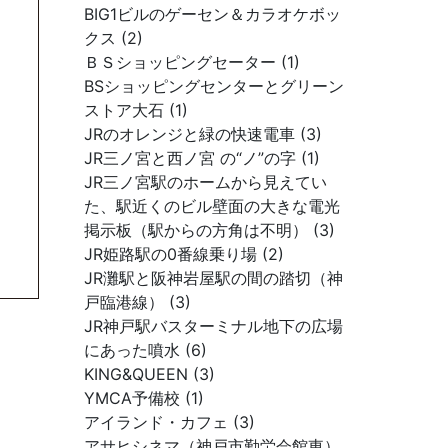
BIG1ビルのゲーセン＆カラオケボッ
クス (2)
ＢＳショッピングセーター (1)
BSショッピングセンターとグリーン
ストア大石 (1)
JRのオレンジと緑の快速電車 (3)
JR三ノ宮と西ノ宮 の“ノ”の字 (1)
JR三ノ宮駅のホームから見えてい
た、駅近くのビル壁面の大きな電光
掲示板（駅からの方角は不明） (3)
JR姫路駅の0番線乗り場 (2)
JR灘駅と阪神岩屋駅の間の踏切（神
戸臨港線） (3)
JR神戸駅バスターミナル地下の広場
にあった噴水 (6)
KING&QUEEN (3)
YMCA予備校 (1)
アイランド・カフェ (3)
アサヒシネマ（神戸市勤労会館東）