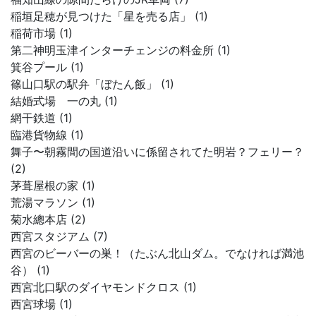
稲垣足穂が見つけた「星を売る店」 (1)
稲荷市場 (1)
第二神明玉津インターチェンジの料金所 (1)
箕谷プール (1)
篠山口駅の駅弁「ぼたん飯」 (1)
結婚式場 一の丸 (1)
網干鉄道 (1)
臨港貨物線 (1)
舞子〜朝霧間の国道沿いに係留されてた明岩？フェリー？
(2)
茅葺屋根の家 (1)
荒湯マラソン (1)
菊水總本店 (2)
西宮スタジアム (7)
西宮のビーバーの巣！（たぶん北山ダム。でなければ満池
谷） (1)
西宮北口駅のダイヤモンドクロス (1)
西宮球場 (1)