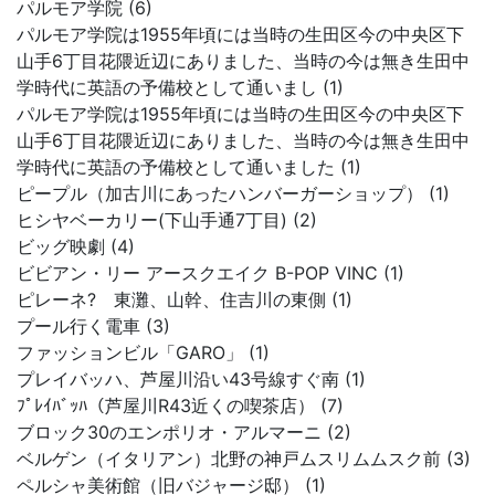
パルモア学院 (6)
パルモア学院は1955年頃には当時の生田区今の中央区下
山手6丁目花隈近辺にありました、当時の今は無き生田中
学時代に英語の予備校として通いまし (1)
パルモア学院は1955年頃には当時の生田区今の中央区下
山手6丁目花隈近辺にありました、当時の今は無き生田中
学時代に英語の予備校として通いました (1)
ピープル（加古川にあったハンバーガーショップ） (1)
ヒシヤベーカリー(下山手通7丁目) (2)
ビッグ映劇 (4)
ビビアン・リー アースクエイク B-POP VINC (1)
ピレーネ? 東灘、山幹、住吉川の東側 (1)
プール行く電車 (3)
ファッションビル「GARO」 (1)
プレイバッハ、芦屋川沿い43号線すぐ南 (1)
ﾌﾟﾚｲﾊﾞｯﾊ（芦屋川R43近くの喫茶店） (7)
ブロック30のエンポリオ・アルマーニ (2)
ベルゲン（イタリアン）北野の神戸ムスリムムスク前 (3)
ペルシャ美術館（旧バジャージ邸） (1)