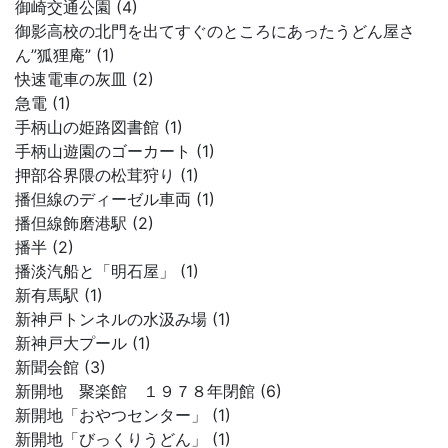
御崎交通公園 (4)
御影高校の北門を出てすぐのところにあったうどん屋さ
ん”狐狸庵” (1)
快速電車の灰皿 (2)
急電 (1)
手柄山の姫路図書館 (1)
手柄山遊園のゴーカート (1)
押部谷界隈の松茸狩り (1)
播但線のディーゼル車両 (1)
播但線飾磨港駅 (2)
播半 (2)
播淡汽船と「明石屋」 (1)
新有馬駅 (1)
新神戸トンネルの水汲み場 (1)
新神戸大プール (1)
新聞会館 (3)
新開地 聚楽館 １９７８年閉館 (6)
新開地「おやつセンター」 (1)
新開地「びっくりうどん」 (1)