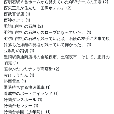
西明石駅６番ホームから見えていたQBBチーズの工場 (2)
西東三鬼が住んだ「国際ホテル」 (2)
西武百貨店 (1)
西神そごう (1)
諏訪山神社の石段 (2)
諏訪山神社の石段がスロープになっていた。 (1)
諏訪山神社の石段が残っていた頃、石段の左手に火事で焼
け落ちた洋館の廃墟が残っていて怖かった。 (1)
豆腐町の踏切 (1)
豊岡駅前通商店街の金曜夜市、土曜夜市、そして、正月の
初売 (1)
賑やかだったナメラ商店街 (2)
赤ひょうたん (1)
路面電車 (1)
通過待ちする快速電車 (1)
造成中のポートアイランド (1)
鈴蘭ダンスホール (1)
鈴蘭台センター (1)
鈴蘭台学園（少年院） (1)