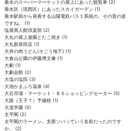
垂水のスーパーマーケットの屋上にあった観覧車 (2)
垂水区（現西区）にあったスカイガーデン (1)
垂水駅前から発着する山陽電鉄バス１系統の、その昔の姿
ですね。 (1)
塩屋異人館倶楽部 (2)
大丸の屋上遊園とたこ焼き (1)
大丸新長田店 (1)
大井の肉うどん(そごう地下) (1)
大倉山公園の伊藤博文像 (1)
大劇 (1)
大劇会館 (2)
大塩の塩田 (3)
大池かまふろ温泉 (4)
大石市場・マーケット・ＢＳショッピングセーター (5)
大路（王子？）予備校 (1)
大道学園 (5)
太平閣 (2)
太平閣のラーメン。支那ソバっていう名前だったのです
か。 (2)