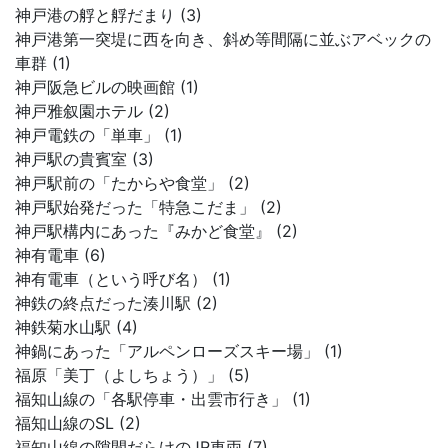
神戸港の艀と艀だまり (3)
神戸港第一突堤に西を向き、斜め等間隔に並ぶアベックの
車群 (1)
神戸阪急ビルの映画館 (1)
神戸雅叙園ホテル (2)
神戸電鉄の「単車」 (1)
神戸駅の貴賓室 (3)
神戸駅前の「たからや食堂」 (2)
神戸駅始発だった「特急こだま」 (2)
神戸駅構内にあった『みかど食堂』 (2)
神有電車 (6)
神有電車（という呼び名） (1)
神鉄の終点だった湊川駅 (2)
神鉄菊水山駅 (4)
神鍋にあった「アルペンローズスキー場」 (1)
福原「美丁（よしちょう）」 (5)
福知山線の「各駅停車・出雲市行き」 (1)
福知山線のSL (2)
福知山線の隙間だらけのJR車両 (7)