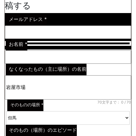
稿する
メールアドレス
*
お名前
*
なくなったもの（主に場所）の名前
※わからない場合はその説明
*
70文字まで：
0
/ 70
そのものの場所
*
そのもの（場所）のエピソード