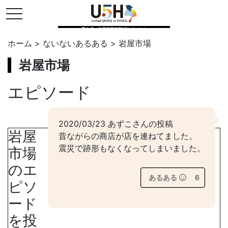
toggle navigation
県公式・兵庫五国連邦プロジェクト
ホーム
>
ないないあるある
>
岩屋市場
岩屋市場
エピソード
2020/03/23 あずこさんの投稿
岩屋
昔ながらの商店が店を連ねてました。
震災で跡形もなくなってしまいました。
市場
のエ
あるある
6
ピソ
ード
を投