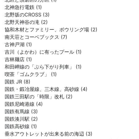
北神急行電鉄 (1)
北野坂のCROSS (3)
北野天神谷の滝 (2)
協和木材とファミリー、ボウリング場 (2)
南天荘とコーベブックス (7)
古神戸湖 (1)
吉川（よかわ）に有ったプール (1)
吉林麺店 (1)
和田岬線の「ぶら下がり列車」 (1)
喫茶「ゴムクラブ」 (1)
国鉄 JR (8)
国鉄・鍛冶屋線、三木線、高砂線 (4)
国鉄三田駅の「時限」改札 (2)
国鉄尼崎港線 (4)
国鉄有馬線 (3)
国鉄湊川駅 (2)
国鉄高砂線 (1)
垂水アウトレットが出来る前の海辺 (3)