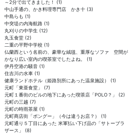
～2分で出てきました！ (1)
中山手通の、かき料理専門店 かき十 (3)
中島らも (1)
中突堤の内海航路 (1)
丸刈りの中学生 (12)
丸玉食堂 (2)
二重の平野中学校 (1)
仏蘭西という名前の、豪華な絨毯、重厚なソファ 空間が
かなり広い室内の喫茶室でしたよね。 (1)
伊丹空港の騒音 (1)
住吉川の水車 (1)
健康ランドホテル（姫路別所にあった温泉施設） (1)
元町「東亜食堂」 (7)
元町１番街のビルの地下にあった喫茶店「POLO？」 (2)
元町の三越 (7)
元町の時雨茶屋 (1)
元町商店街「ボングー」（今は違うお店？） (1)
元町通り５丁目にあった 米軍払い下げ品の「サトーブラ
ザース」 (8)