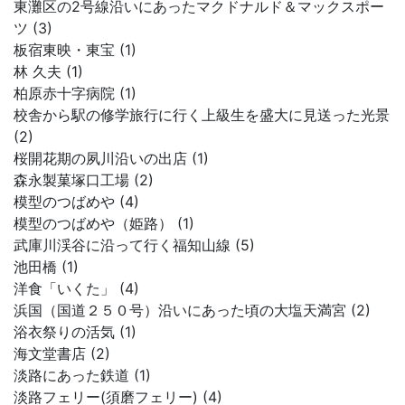
東灘区の2号線沿いにあったマクドナルド＆マックスポー
ツ (3)
板宿東映・東宝 (1)
林 久夫 (1)
柏原赤十字病院 (1)
校舎から駅の修学旅行に行く上級生を盛大に見送った光景
(2)
桜開花期の夙川沿いの出店 (1)
森永製菓塚口工場 (2)
模型のつばめや (4)
模型のつばめや（姫路） (1)
武庫川渓谷に沿って行く福知山線 (5)
池田橋 (1)
洋食「いくた」 (4)
浜国（国道２５０号）沿いにあった頃の大塩天満宮 (2)
浴衣祭りの活気 (1)
海文堂書店 (2)
淡路にあった鉄道 (1)
淡路フェリー(須磨フェリー) (4)