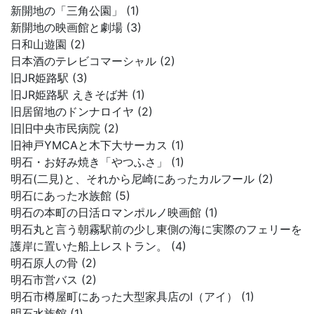
新開地の「三角公園」 (1)
新開地の映画館と劇場 (3)
日和山遊園 (2)
日本酒のテレビコマーシャル (2)
旧JR姫路駅 (3)
旧JR姫路駅 えきそば丼 (1)
旧居留地のドンナロイヤ (2)
旧旧中央市民病院 (2)
旧神戸YMCAと木下大サーカス (1)
明石・お好み焼き「やつふさ」 (1)
明石(二見)と、それから尼崎にあったカルフール (2)
明石にあった水族館 (5)
明石の本町の日活ロマンポルノ映画館 (1)
明石丸と言う朝霧駅前の少し東側の海に実際のフェリーを
護岸に置いた船上レストラン。 (4)
明石原人の骨 (2)
明石市営バス (2)
明石市樽屋町にあった大型家具店のI（アイ） (1)
明石水族館 (1)