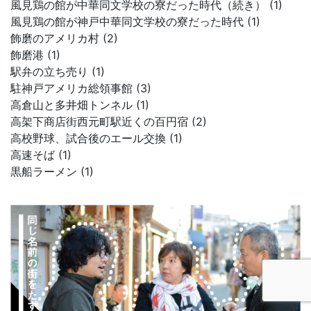
風見鶏の館が中華同文学校の寮だった時代（続き） (1)
風見鶏の館が神戸中華同文学校の寮だった時代 (1)
飾磨のアメリカ村 (2)
飾磨港 (1)
駅弁の立ち売り (1)
駐神戸アメリカ総領事館 (3)
高倉山と多井畑トンネル (1)
高架下商店街西元町駅近くの百円宿 (2)
高校野球、試合後のエール交換 (1)
高速そば (1)
黒船ラーメン (1)