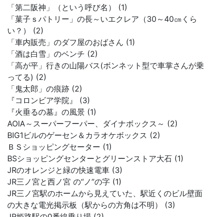
「第二阪神」（という呼び名） (1)
「菓子ｓパトリー」の長～いエクレア（30～40㎝くら
い？） (2)
「車内販売」のダフ屋のおばさん (1)
「酒は白雪」のベンチ (2)
「高が平」行きの山陽バス(ボンネット型で車掌さんが乗
ってる) (2)
「鬼太郎」の痕跡 (2)
『コロンビア学院』 (3)
『火垂るの墓』の風景 (1)
AOIA～スーパーフーパー、ダイナボックス～ (2)
BIG1ビルのゲーセン＆カラオケボックス (2)
ＢＳショッピングセーター (1)
BSショッピングセンターとグリーンストア大石 (1)
JRのオレンジと緑の快速電車 (3)
JR三ノ宮と西ノ宮 の“ノ”の字 (1)
JR三ノ宮駅のホームから見えていた、駅近くのビル壁面
の大きな電光掲示板（駅からの方角は不明） (3)
JR姫路駅の0番線乗り場 (2)