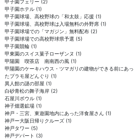
甲子園フェリー (2)
甲子園ホテル (1)
甲子園球場、高校野球の「和太鼓」応援 (1)
甲子園球場、高校野球は入場無料の外野席 (1)
甲子園球場での「マガジン」無料配布 (2)
甲子園球場での高校野球県予選 (5)
甲子園競輪 (1)
甲東園のスイス菓子ローザンヌ (1)
甲陽園 喫茶店 南南西の風 (1)
甲陽園のケーキハウス・ツマガリの建物ができる前にあっ
たプラモ屋どんぐり (1)
異人館の謎の部屋 (1)
白砂青松の舞子海岸 (2)
石屋川ボウル (1)
神子畑選鉱場 (1)
神戸・三宮、東遊園地内にあった洋食屋さん (1)
神戸ー大阪日帰りクルーズ (1)
神戸タワー (5)
神戸デパート (3)