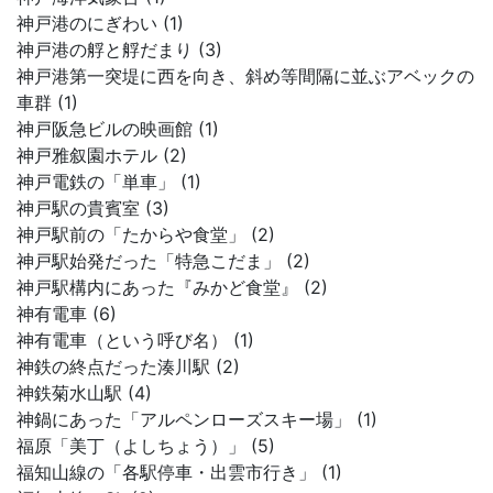
神戸港のにぎわい (1)
神戸港の艀と艀だまり (3)
神戸港第一突堤に西を向き、斜め等間隔に並ぶアベックの
車群 (1)
神戸阪急ビルの映画館 (1)
神戸雅叙園ホテル (2)
神戸電鉄の「単車」 (1)
神戸駅の貴賓室 (3)
神戸駅前の「たからや食堂」 (2)
神戸駅始発だった「特急こだま」 (2)
神戸駅構内にあった『みかど食堂』 (2)
神有電車 (6)
神有電車（という呼び名） (1)
神鉄の終点だった湊川駅 (2)
神鉄菊水山駅 (4)
神鍋にあった「アルペンローズスキー場」 (1)
福原「美丁（よしちょう）」 (5)
福知山線の「各駅停車・出雲市行き」 (1)