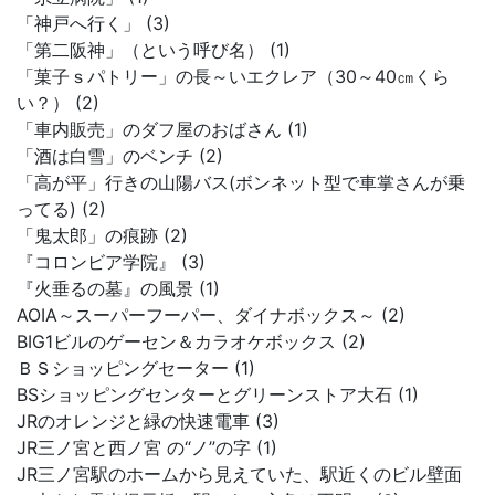
「神戸へ行く」 (3)
「第二阪神」（という呼び名） (1)
「菓子ｓパトリー」の長～いエクレア（30～40㎝くら
い？） (2)
「車内販売」のダフ屋のおばさん (1)
「酒は白雪」のベンチ (2)
「高が平」行きの山陽バス(ボンネット型で車掌さんが乗
ってる) (2)
「鬼太郎」の痕跡 (2)
『コロンビア学院』 (3)
『火垂るの墓』の風景 (1)
AOIA～スーパーフーパー、ダイナボックス～ (2)
BIG1ビルのゲーセン＆カラオケボックス (2)
ＢＳショッピングセーター (1)
BSショッピングセンターとグリーンストア大石 (1)
JRのオレンジと緑の快速電車 (3)
JR三ノ宮と西ノ宮 の“ノ”の字 (1)
JR三ノ宮駅のホームから見えていた、駅近くのビル壁面