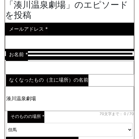
「湊川温泉劇場」のエピソード
を投稿
メールアドレス
*
お名前
*
なくなったもの（主に場所）の名前
※わからない場合はその説明
*
70文字まで：
0
/ 70
そのものの場所
*