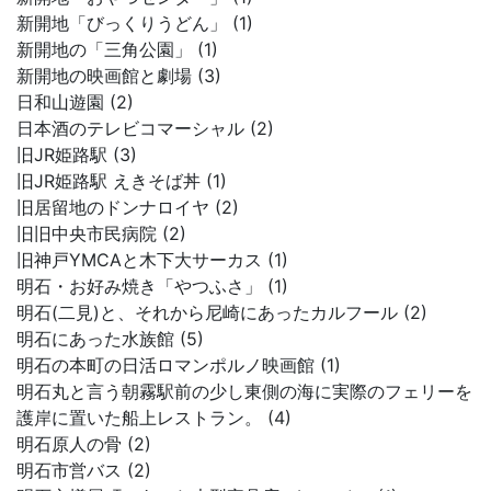
新開地「びっくりうどん」 (1)
新開地の「三角公園」 (1)
新開地の映画館と劇場 (3)
日和山遊園 (2)
日本酒のテレビコマーシャル (2)
旧JR姫路駅 (3)
旧JR姫路駅 えきそば丼 (1)
旧居留地のドンナロイヤ (2)
旧旧中央市民病院 (2)
旧神戸YMCAと木下大サーカス (1)
明石・お好み焼き「やつふさ」 (1)
明石(二見)と、それから尼崎にあったカルフール (2)
明石にあった水族館 (5)
明石の本町の日活ロマンポルノ映画館 (1)
明石丸と言う朝霧駅前の少し東側の海に実際のフェリーを
護岸に置いた船上レストラン。 (4)
明石原人の骨 (2)
明石市営バス (2)