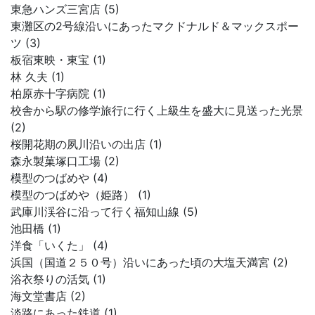
東急ハンズ三宮店 (5)
東灘区の2号線沿いにあったマクドナルド＆マックスポー
ツ (3)
板宿東映・東宝 (1)
林 久夫 (1)
柏原赤十字病院 (1)
校舎から駅の修学旅行に行く上級生を盛大に見送った光景
(2)
桜開花期の夙川沿いの出店 (1)
森永製菓塚口工場 (2)
模型のつばめや (4)
模型のつばめや（姫路） (1)
武庫川渓谷に沿って行く福知山線 (5)
池田橋 (1)
洋食「いくた」 (4)
浜国（国道２５０号）沿いにあった頃の大塩天満宮 (2)
浴衣祭りの活気 (1)
海文堂書店 (2)
淡路にあった鉄道 (1)