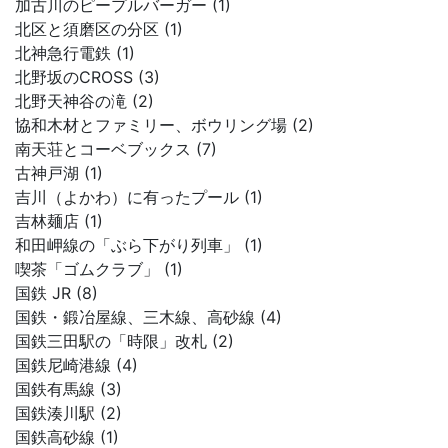
加古川のピープルバーガー (1)
北区と須磨区の分区 (1)
北神急行電鉄 (1)
北野坂のCROSS (3)
北野天神谷の滝 (2)
協和木材とファミリー、ボウリング場 (2)
南天荘とコーベブックス (7)
古神戸湖 (1)
吉川（よかわ）に有ったプール (1)
吉林麺店 (1)
和田岬線の「ぶら下がり列車」 (1)
喫茶「ゴムクラブ」 (1)
国鉄 JR (8)
国鉄・鍛冶屋線、三木線、高砂線 (4)
国鉄三田駅の「時限」改札 (2)
国鉄尼崎港線 (4)
国鉄有馬線 (3)
国鉄湊川駅 (2)
国鉄高砂線 (1)