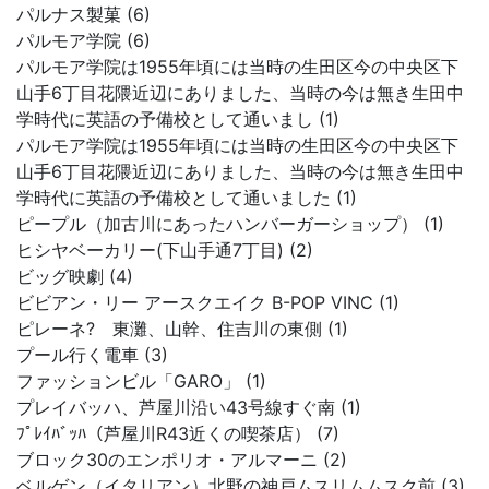
パルナス製菓 (6)
パルモア学院 (6)
パルモア学院は1955年頃には当時の生田区今の中央区下
山手6丁目花隈近辺にありました、当時の今は無き生田中
学時代に英語の予備校として通いまし (1)
パルモア学院は1955年頃には当時の生田区今の中央区下
山手6丁目花隈近辺にありました、当時の今は無き生田中
学時代に英語の予備校として通いました (1)
ピープル（加古川にあったハンバーガーショップ） (1)
ヒシヤベーカリー(下山手通7丁目) (2)
ビッグ映劇 (4)
ビビアン・リー アースクエイク B-POP VINC (1)
ピレーネ? 東灘、山幹、住吉川の東側 (1)
プール行く電車 (3)
ファッションビル「GARO」 (1)
プレイバッハ、芦屋川沿い43号線すぐ南 (1)
ﾌﾟﾚｲﾊﾞｯﾊ（芦屋川R43近くの喫茶店） (7)
ブロック30のエンポリオ・アルマーニ (2)
ベルゲン（イタリアン）北野の神戸ムスリムムスク前 (3)