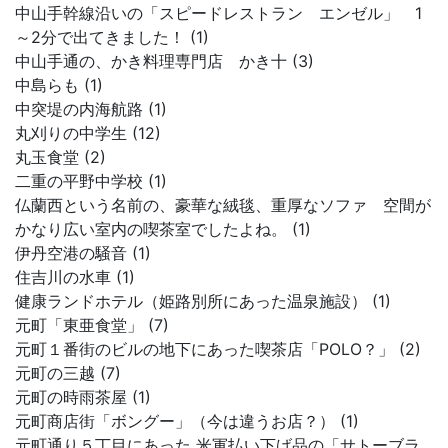
中山手幹線沿いの「スピードレストラン エンゼル」 1
～2分で出てきました！ (1)
中山手通の、かき料理専門店 かき十 (3)
中島らも (1)
中突堤の内海航路 (1)
丸刈りの中学生 (12)
丸玉食堂 (2)
二重の平野中学校 (1)
仏蘭西という名前の、豪華な絨毯、重厚なソファ 空間が
かなり広い室内の喫茶室でしたよね。 (1)
伊丹空港の騒音 (1)
住吉川の水車 (1)
健康ランドホテル（姫路別所にあった温泉施設） (1)
元町「東亜食堂」 (7)
元町１番街のビルの地下にあった喫茶店「POLO？」 (2)
元町の三越 (7)
元町の時雨茶屋 (1)
元町商店街「ボングー」（今は違うお店？） (1)
元町通り５丁目にあった 米軍払い下げ品の「サトーブラ