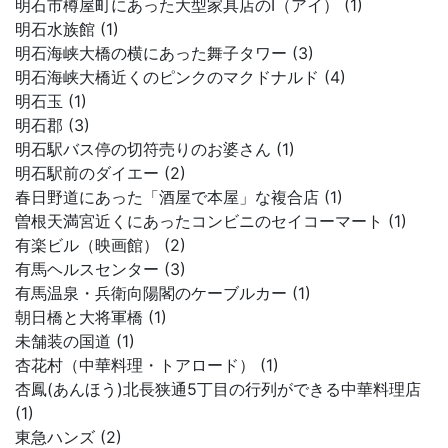
明石市樽屋町にあった大型家具店のI（アイ） (1)
明石水族館 (1)
明石海峡大橋の横にあった舞子タワー (3)
明石海峡大橋近くのピンクのマクドナルド (4)
明石玉 (1)
明石郡 (3)
明石駅バス停の切符売りのお婆さん (1)
明石駅前のダイエー (2)
春日野道にあった「酒屋で本屋」な複合店 (1)
曽根天満宮近くにあったコンビニのセイコーマート (1)
有楽ビル（映画館） (2)
有馬ヘルスセンター (3)
有馬温泉・兵衛向陽閣のケーブルカー (1)
朝日橋と大将軍橋 (1)
未舗装の国道 (1)
杏花村（中華料理・トアロード） (1)
杏鳳(あんほう)北長狭通5丁目の行列ができる中華料理店
(1)
東急ハンズ (2)