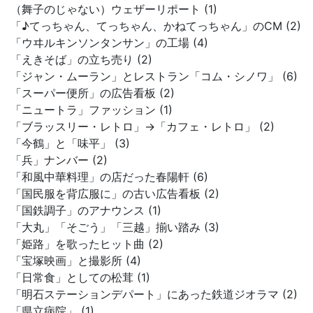
（舞子のじゃない）ウェザーリポート (1)
「♪てっちゃん、てっちゃん、かねてっちゃん」のCM (2)
「ウヰルキンソンタンサン」の工場 (4)
「えきそば」の立ち売り (2)
「ジャン・ムーラン」とレストラン「コム・シノワ」 (6)
「スーパー便所」の広告看板 (2)
「ニュートラ」ファッション (1)
「ブラッスリー・レトロ」→「カフェ・レトロ」 (2)
「今鶴」と「味平」 (3)
「兵」ナンバー (2)
「和風中華料理」の店だった春陽軒 (6)
「国民服を背広服に」の古い広告看板 (2)
「国鉄調子」のアナウンス (1)
「大丸」「そごう」「三越」揃い踏み (3)
「姫路」を歌ったヒット曲 (2)
「宝塚映画」と撮影所 (4)
「日常食」としての松茸 (1)
「明石ステーションデパート」にあった鉄道ジオラマ (2)
「県立病院」 (1)