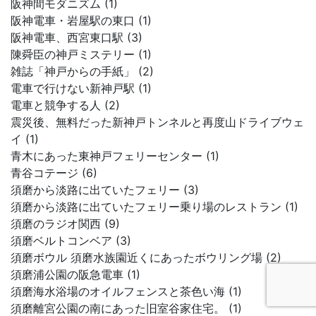
阪神間モダニズム (1)
阪神電車・岩屋駅の東口 (1)
阪神電車、西宮東口駅 (3)
陳舜臣の神戸ミステリー (1)
雑誌「神戸からの手紙」 (2)
電車で行けない新神戸駅 (1)
電車と競争する人 (2)
震災後、無料だった新神戸トンネルと再度山ドライブウェ
イ (1)
青木にあった東神戸フェリーセンター (1)
青谷コテージ (6)
須磨から淡路に出ていたフェリー (3)
須磨から淡路に出ていたフェリー乗り場のレストラン (1)
須磨のラジオ関西 (9)
須磨ベルトコンベア (3)
須磨ボウル 須磨水族園近くにあったボウリング場 (2)
須磨浦公園の阪急電車 (1)
須磨海水浴場のオイルフェンスと茶色い海 (1)
須磨離宮公園の南にあった旧室谷家住宅。 (1)