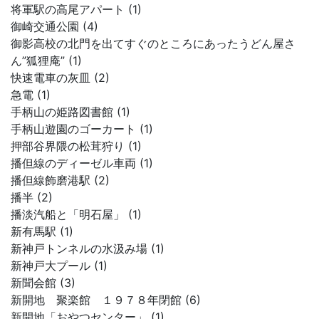
将軍駅の高尾アパート (1)
御崎交通公園 (4)
御影高校の北門を出てすぐのところにあったうどん屋さ
ん”狐狸庵” (1)
快速電車の灰皿 (2)
急電 (1)
手柄山の姫路図書館 (1)
手柄山遊園のゴーカート (1)
押部谷界隈の松茸狩り (1)
播但線のディーゼル車両 (1)
播但線飾磨港駅 (2)
播半 (2)
播淡汽船と「明石屋」 (1)
新有馬駅 (1)
新神戸トンネルの水汲み場 (1)
新神戸大プール (1)
新聞会館 (3)
新開地 聚楽館 １９７８年閉館 (6)
新開地「おやつセンター」 (1)