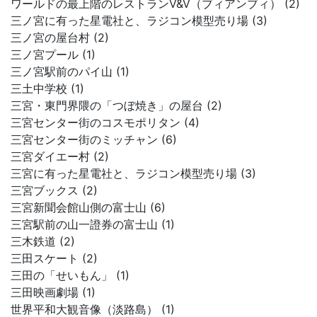
ワールドの最上階のレストランV&V（ブィアンブィ） (2)
三ノ宮に有った星電社と、ラジコン模型売り場 (3)
三ノ宮の屋台村 (2)
三ノ宮プール (1)
三ノ宮駅前のパイ山 (1)
三土中学校 (1)
三宮・東門界隈の「つぼ焼き」の屋台 (2)
三宮センター街のコスモポリタン (4)
三宮センター街のミッチャン (6)
三宮ダイエー村 (2)
三宮に有った星電社と、ラジコン模型売り場 (3)
三宮ブックス (2)
三宮新聞会館山側の富士山 (6)
三宮駅前の山一證券の富士山 (1)
三木鉄道 (2)
三田スケート (2)
三田の「せいもん」 (1)
三田映画劇場 (1)
世界平和大観音像（淡路島） (1)