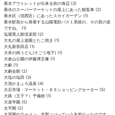
垂水アウトレットが出来る前の海辺 (3)
垂水のスーパーマーケットの屋上にあった観覧車 (2)
垂水区（現西区）にあったスカイガーデン (1)
垂水駅前から発着する山陽電鉄バス１系統の、その昔の姿
ですね。 (1)
塩屋異人館倶楽部 (2)
大丸の屋上遊園とたこ焼き (1)
大丸新長田店 (1)
大井の肉うどん(そごう地下) (1)
大倉山公園の伊藤博文像 (1)
大劇 (1)
大劇会館 (2)
大塩の塩田 (3)
大池かまふろ温泉 (4)
大石市場・マーケット・ＢＳショッピングセーター (5)
大路（王子？）予備校 (1)
大道学園 (5)
太平閣 (2)
太平閣のラーメン。支那ソバっていう名前だったのです