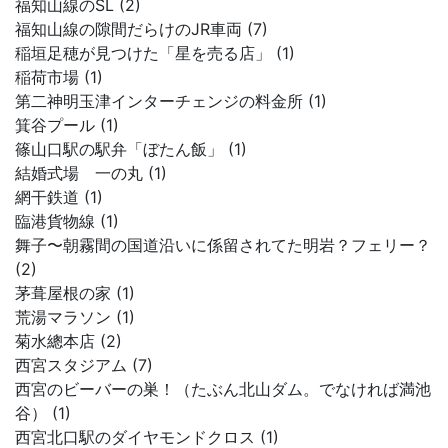
福知山線のSL (2)
福知山線の隙間だらけのJR車両 (7)
稲垣足穂が見つけた「星を売る店」 (1)
稲荷市場 (1)
第二神明玉津インターチェンジの料金所 (1)
箕谷プール (1)
篠山口駅の駅弁「ぼたん飯」 (1)
結婚式場 一の丸 (1)
網干鉄道 (1)
臨港貨物線 (1)
舞子〜朝霧間の国道沿いに係留されてた明岩？フェリー？
(2)
茅葺屋根の家 (1)
荒湯マラソン (1)
菊水總本店 (2)
西宮スタジアム (7)
西宮のビーバーの巣！（たぶん北山ダム。でなければ満池
谷） (1)
西宮北口駅のダイヤモンドクロス (1)