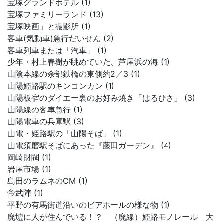
宝塚グランドホテル (1)
宝塚ファミリーランド (13)
宝塚映画」と撮影所 (1)
客車(気動車)急行だいせん (2)
客車列車または「汽車」 (1)
少年・村上春樹が眺めていた、芦屋浜の海 (1)
山陰本線の余部鉄橋の東側約2／3 (1)
山陽姫路駅のキンコンカン (1)
山陽板宿のダイエー裏のお好み焼き「はるひさ」 (3)
山陽線の客車急行 (1)
山陽電車の兵庫駅 (3)
山電・姫路駅の「山陽そば」 (1)
山電須磨駅そばにあった『藤田ガーデン』 (4)
岡崎財閥 (1)
岩屋市場 (1)
島田のラムネのCM (1)
帝武陣 (1)
平野の有馬街道沿いのビアホールの様な物 (1)
廃墟に人が住んでいる！？ （廃線）姫路モノレール 大