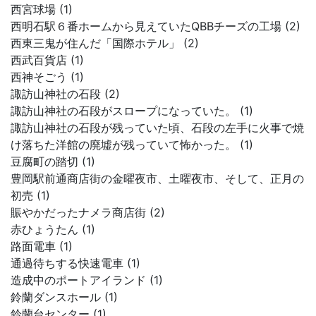
西宮球場 (1)
西明石駅６番ホームから見えていたQBBチーズの工場 (2)
西東三鬼が住んだ「国際ホテル」 (2)
西武百貨店 (1)
西神そごう (1)
諏訪山神社の石段 (2)
諏訪山神社の石段がスロープになっていた。 (1)
諏訪山神社の石段が残っていた頃、石段の左手に火事で焼
け落ちた洋館の廃墟が残っていて怖かった。 (1)
豆腐町の踏切 (1)
豊岡駅前通商店街の金曜夜市、土曜夜市、そして、正月の
初売 (1)
賑やかだったナメラ商店街 (2)
赤ひょうたん (1)
路面電車 (1)
通過待ちする快速電車 (1)
造成中のポートアイランド (1)
鈴蘭ダンスホール (1)
鈴蘭台センター (1)