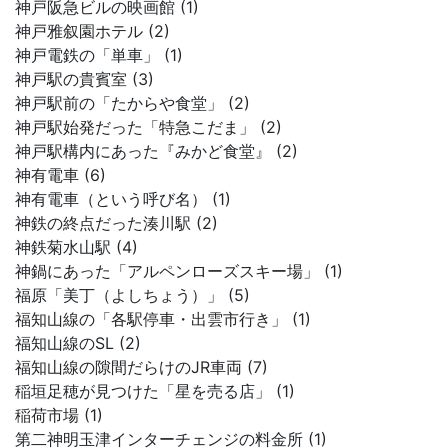
神戸阪急ビルの映画館 (1)
神戸雅叙園ホテル (2)
神戸電鉄の「単車」 (1)
神戸駅の貴賓室 (3)
神戸駅前の「たからや食堂」 (2)
神戸駅始発だった「特急こだま」 (2)
神戸駅構内にあった『みかど食堂』 (2)
神有電車 (6)
神有電車（という呼び名） (1)
神鉄の終点だった湊川駅 (2)
神鉄菊水山駅 (4)
神鍋にあった「アルペンローズスキー場」 (1)
福原「美丁（よしちょう）」 (5)
福知山線の「各駅停車・出雲市行き」 (1)
福知山線のSL (2)
福知山線の隙間だらけのJR車両 (7)
稲垣足穂が見つけた「星を売る店」 (1)
稲荷市場 (1)
第二神明玉津インターチェンジの料金所 (1)