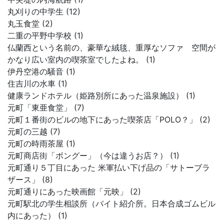
丸刈りの中学生 (12)
丸玉食堂 (2)
二重の平野中学校 (1)
仏蘭西という名前の、豪華な絨毯、重厚なソファ 空間が
かなり広い室内の喫茶室でしたよね。 (1)
伊丹空港の騒音 (1)
住吉川の水車 (1)
健康ランドホテル（姫路別所にあった温泉施設） (1)
元町「東亜食堂」 (7)
元町１番街のビルの地下にあった喫茶店「POLO？」 (2)
元町の三越 (7)
元町の時雨茶屋 (1)
元町商店街「ボングー」（今は違うお店？） (1)
元町通り５丁目にあった 米軍払い下げ品の「サトーブラ
ザース」 (8)
元町通りにあった映画館「元映」 (2)
元町駅北の学生相談所（バイト紹介所。日本合成ゴムビル
内にあった） (1)