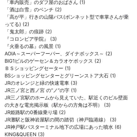
「車内販売」のダフ屋のおばさん (1)
「酒は白雪」のベンチ (2)
「高が平」行きの山陽バス(ボンネット型で車掌さんが乗
ってる) (2)
「鬼太郎」の痕跡 (2)
『コロンビア学院』 (3)
『火垂るの墓』の風景 (1)
AOIA～スーパーフーパー、ダイナボックス～ (2)
BIG1ビルのゲーセン＆カラオケボックス (2)
ＢＳショッピングセーター (1)
BSショッピングセンターとグリーンストア大石 (1)
JRのオレンジと緑の快速電車 (3)
JR三ノ宮と西ノ宮 の“ノ”の字 (1)
JR三ノ宮駅のホームから見えていた、駅近くのビル壁面
の大きな電光掲示板（駅からの方角は不明） (3)
JR姫路駅の0番線乗り場 (2)
JR灘駅と阪神岩屋駅の間の踏切（神戸臨港線） (3)
JR神戸駅バスターミナル地下の広場にあった噴水 (6)
KING&QUEEN (3)