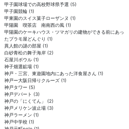
甲子園球場での高校野球県予選 (5)
甲子園競輪 (1)
甲東園のスイス菓子ローザンヌ (1)
甲陽園 喫茶店 南南西の風 (1)
甲陽園のケーキハウス・ツマガリの建物ができる前にあっ
たプラモ屋どんぐり (1)
異人館の謎の部屋 (1)
白砂青松の舞子海岸 (2)
石屋川ボウル (1)
神子畑選鉱場 (1)
神戸・三宮、東遊園地内にあった洋食屋さん (1)
神戸ー大阪日帰りクルーズ (1)
神戸タワー (5)
神戸デパート (3)
神戸の「にくてん」 (2)
神戸メリケン波止場 (3)
神戸ラーメン (1)
神戸中学校 (1)
神戸元町polo (1)