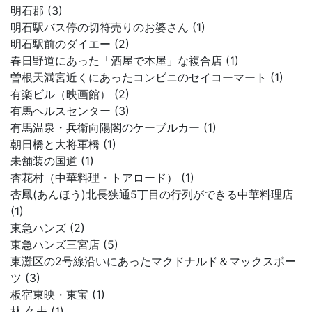
明石郡 (3)
明石駅バス停の切符売りのお婆さん (1)
明石駅前のダイエー (2)
春日野道にあった「酒屋で本屋」な複合店 (1)
曽根天満宮近くにあったコンビニのセイコーマート (1)
有楽ビル（映画館） (2)
有馬ヘルスセンター (3)
有馬温泉・兵衛向陽閣のケーブルカー (1)
朝日橋と大将軍橋 (1)
未舗装の国道 (1)
杏花村（中華料理・トアロード） (1)
杏鳳(あんほう)北長狭通5丁目の行列ができる中華料理店
(1)
東急ハンズ (2)
東急ハンズ三宮店 (5)
東灘区の2号線沿いにあったマクドナルド＆マックスポー
ツ (3)
板宿東映・東宝 (1)
林 久夫 (1)