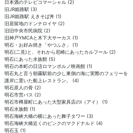
日本酒のテレビコマーシャル (2)
旧JR姫路駅 (3)
旧JR姫路駅 えきそば丼 (1)
旧居留地のドンナロイヤ (2)
旧旧中央市民病院 (2)
旧神戸YMCAと木下大サーカス (1)
明石・お好み焼き「やつふさ」 (1)
明石(二見)と、それから尼崎にあったカルフール (2)
明石にあった水族館 (5)
明石の本町の日活ロマンポルノ映画館 (1)
明石丸と言う朝霧駅前の少し東側の海に実際のフェリーを
護岸に置いた船上レストラン。 (4)
明石原人の骨 (2)
明石市営バス (2)
明石市樽屋町にあった大型家具店のI（アイ） (1)
明石水族館 (1)
明石海峡大橋の横にあった舞子タワー (3)
明石海峡大橋近くのピンクのマクドナルド (4)
明石玉 (1)