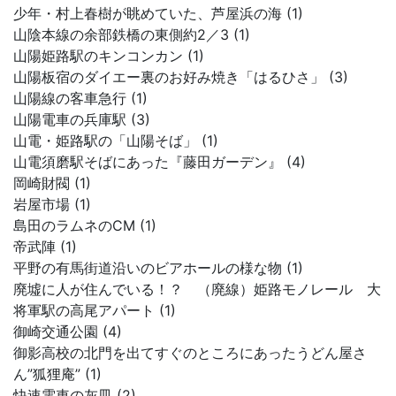
少年・村上春樹が眺めていた、芦屋浜の海 (1)
山陰本線の余部鉄橋の東側約2／3 (1)
山陽姫路駅のキンコンカン (1)
山陽板宿のダイエー裏のお好み焼き「はるひさ」 (3)
山陽線の客車急行 (1)
山陽電車の兵庫駅 (3)
山電・姫路駅の「山陽そば」 (1)
山電須磨駅そばにあった『藤田ガーデン』 (4)
岡崎財閥 (1)
岩屋市場 (1)
島田のラムネのCM (1)
帝武陣 (1)
平野の有馬街道沿いのビアホールの様な物 (1)
廃墟に人が住んでいる！？ （廃線）姫路モノレール 大
将軍駅の高尾アパート (1)
御崎交通公園 (4)
御影高校の北門を出てすぐのところにあったうどん屋さ
ん”狐狸庵” (1)
快速電車の灰皿 (2)