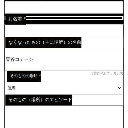
お名前
*
なくなったもの（主に場所）の名前
※わからない場合はその説明
*
70文字まで：
0
/ 70
そのものの場所
*
そのもの（場所）のエピソード