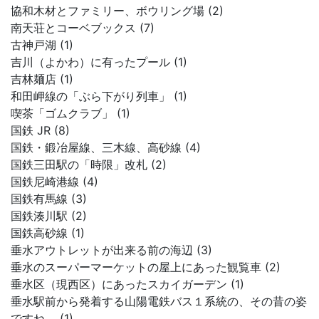
協和木材とファミリー、ボウリング場 (2)
南天荘とコーベブックス (7)
古神戸湖 (1)
吉川（よかわ）に有ったプール (1)
吉林麺店 (1)
和田岬線の「ぶら下がり列車」 (1)
喫茶「ゴムクラブ」 (1)
国鉄 JR (8)
国鉄・鍛冶屋線、三木線、高砂線 (4)
国鉄三田駅の「時限」改札 (2)
国鉄尼崎港線 (4)
国鉄有馬線 (3)
国鉄湊川駅 (2)
国鉄高砂線 (1)
垂水アウトレットが出来る前の海辺 (3)
垂水のスーパーマーケットの屋上にあった観覧車 (2)
垂水区（現西区）にあったスカイガーデン (1)
垂水駅前から発着する山陽電鉄バス１系統の、その昔の姿
ですね。 (1)