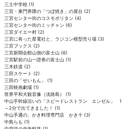
三土中学校 (1)
三宮・東門界隈の「つぼ焼き」の屋台 (2)
三宮センター街のコスモポリタン (4)
三宮センター街のミッチャン (6)
三宮ダイエー村 (2)
三宮に有った星電社と、ラジコン模型売り場 (3)
三宮ブックス (2)
三宮新聞会館山側の富士山 (6)
三宮駅前の山一證券の富士山 (1)
三木鉄道 (2)
三田スケート (2)
三田の「せいもん」 (1)
三田映画劇場 (1)
世界平和大観音像（淡路島） (1)
中山手幹線沿いの「スピードレストラン エンゼル」 1
～2分で出てきました！ (1)
中山手通の、かき料理専門店 かき十 (3)
中島らも (1)
中突堤の内海航路 (1)