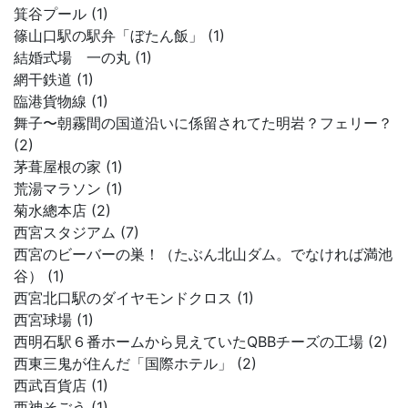
箕谷プール (1)
篠山口駅の駅弁「ぼたん飯」 (1)
結婚式場 一の丸 (1)
網干鉄道 (1)
臨港貨物線 (1)
舞子〜朝霧間の国道沿いに係留されてた明岩？フェリー？
(2)
茅葺屋根の家 (1)
荒湯マラソン (1)
菊水總本店 (2)
西宮スタジアム (7)
西宮のビーバーの巣！（たぶん北山ダム。でなければ満池
谷） (1)
西宮北口駅のダイヤモンドクロス (1)
西宮球場 (1)
西明石駅６番ホームから見えていたQBBチーズの工場 (2)
西東三鬼が住んだ「国際ホテル」 (2)
西武百貨店 (1)
西神そごう (1)