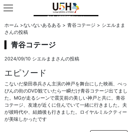
toggle navigation
県公式・兵庫五国連邦プロジェクト
ホーム
>
ないないあるある
>
青谷コテージ
>
シエルまま
さんの投稿
青谷コテージ
2024/09/10 シエルままさんの投稿
エピソード
こないだ柴田恭兵さん主演の神戸を舞台にした映画、べっ
ぴんの街のDVD観ていたら一瞬だけ青谷コテージ出てまし
た。MGが走るシーンで震災前の美しい神戸と共に。青谷
コテージ、友達が近くに住んでいて一緒に行きました。夫
が彼時代や、結婚後も行きました。ロイヤルミルクティー
が美味しかったです