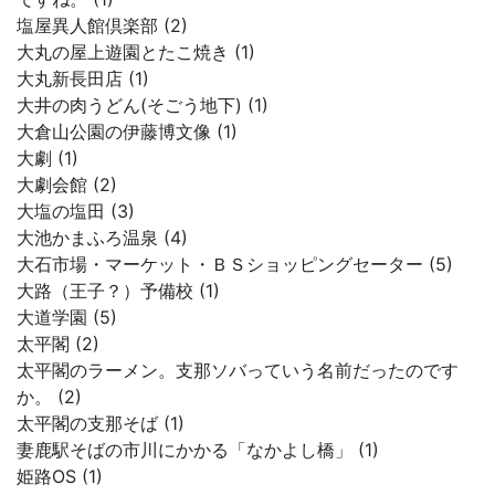
塩屋異人館倶楽部 (2)
大丸の屋上遊園とたこ焼き (1)
大丸新長田店 (1)
大井の肉うどん(そごう地下) (1)
大倉山公園の伊藤博文像 (1)
大劇 (1)
大劇会館 (2)
大塩の塩田 (3)
大池かまふろ温泉 (4)
大石市場・マーケット・ＢＳショッピングセーター (5)
大路（王子？）予備校 (1)
大道学園 (5)
太平閣 (2)
太平閣のラーメン。支那ソバっていう名前だったのです
か。 (2)
太平閣の支那そば (1)
妻鹿駅そばの市川にかかる「なかよし橋」 (1)
姫路OS (1)