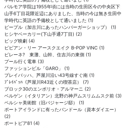
パルモア学院は1955年頃には当時の生田区今の中央区下
山手6丁目花隈近辺にありました、当時の今は無き生田中
学時代に英語の予備校として通いました (1)
ピープル（加古川にあったハンバーガーショップ） (1)
ヒシヤベーカリー(下山手通7丁目) (2)
ビッグ映劇 (4)
ビビアン・リー アースクエイク B-POP VINC (1)
ピレーネ? 東灘、山幹、住吉川の東側 (1)
プール行く電車 (3)
ファッションビル「GARO」 (1)
プレイバッハ、芦屋川沿い43号線すぐ南 (1)
ﾌﾟﾚｲﾊﾞｯﾊ（芦屋川R43近くの喫茶店） (7)
ブロック30のエンポリオ・アルマーニ (2)
ベルゲン（イタリアン）北野の神戸ムスリムムスク前 (3)
ペルシャ美術館（旧バジャージ邸） (1)
ポートアイランドに有ったバンドール（資本ダイエー）
(2)
ポートピア81 (4)