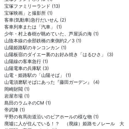
宝塚ファミリーランド (13)
宝塚映画」と撮影所 (1)
客車(気動車)急行だいせん (2)
客車列車または「汽車」 (1)
少年・村上春樹が眺めていた、芦屋浜の海 (1)
山陰本線の余部鉄橋の東側約2／3 (1)
山陽姫路駅のキンコンカン (1)
山陽板宿のダイエー裏のお好み焼き「はるひさ」 (3)
山陽線の客車急行 (1)
山陽電車の兵庫駅 (3)
山電・姫路駅の「山陽そば」 (1)
山電須磨駅そばにあった『藤田ガーデン』 (4)
岡崎財閥 (1)
岩屋市場 (1)
島田のラムネのCM (1)
帝武陣 (1)
平野の有馬街道沿いのビアホールの様な物 (1)
廃墟に人が住んでいる！？ （廃線）姫路モノレール 大