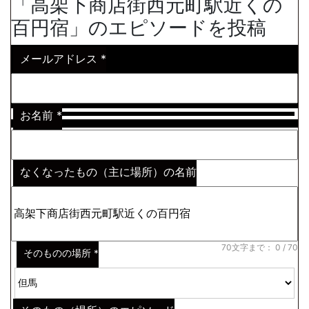
「高架下商店街西元町駅近くの
百円宿」のエピソードを投稿
メールアドレス
*
お名前
*
なくなったもの（主に場所）の名前
※わからない場合はその説明
*
70文字まで：
0
/ 70
そのものの場所
*