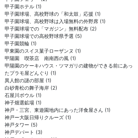
甲子園ホテル (1)
甲子園球場、高校野球の「和太鼓」応援 (1)
甲子園球場、高校野球は入場無料の外野席 (1)
甲子園球場での「マガジン」無料配布 (2)
甲子園球場での高校野球県予選 (5)
甲子園競輪 (1)
甲東園のスイス菓子ローザンヌ (1)
甲陽園 喫茶店 南南西の風 (1)
甲陽園のケーキハウス・ツマガリの建物ができる前にあっ
たプラモ屋どんぐり (1)
異人館の謎の部屋 (1)
白砂青松の舞子海岸 (2)
石屋川ボウル (1)
神子畑選鉱場 (1)
神戸・三宮、東遊園地内にあった洋食屋さん (1)
神戸ー大阪日帰りクルーズ (1)
神戸タワー (5)
神戸デパート (3)