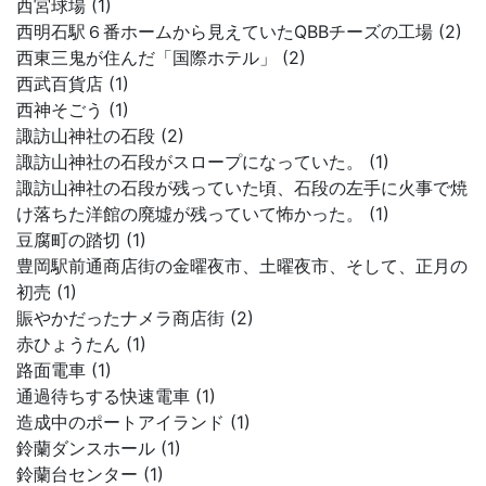
西宮球場 (1)
西明石駅６番ホームから見えていたQBBチーズの工場 (2)
西東三鬼が住んだ「国際ホテル」 (2)
西武百貨店 (1)
西神そごう (1)
諏訪山神社の石段 (2)
諏訪山神社の石段がスロープになっていた。 (1)
諏訪山神社の石段が残っていた頃、石段の左手に火事で焼
け落ちた洋館の廃墟が残っていて怖かった。 (1)
豆腐町の踏切 (1)
豊岡駅前通商店街の金曜夜市、土曜夜市、そして、正月の
初売 (1)
賑やかだったナメラ商店街 (2)
赤ひょうたん (1)
路面電車 (1)
通過待ちする快速電車 (1)
造成中のポートアイランド (1)
鈴蘭ダンスホール (1)
鈴蘭台センター (1)