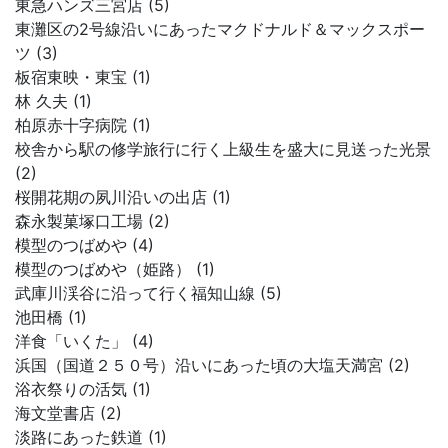
東急ハンズ三宮店 (5)
東灘区の2号線沿いにあったマクドナルド＆マックスポー
ツ (3)
板宿東映・東宝 (1)
林 久夫 (1)
柏原赤十字病院 (1)
校舎から駅の修学旅行に行く上級生を盛大に見送った光景
(2)
桜開花期の夙川沿いの出店 (1)
森永製菓塚口工場 (2)
模型のつばめや (4)
模型のつばめや（姫路） (1)
武庫川渓谷に沿って行く福知山線 (5)
池田橋 (1)
洋食「いくた」 (4)
浜国（国道２５０号）沿いにあった頃の大塩天満宮 (2)
浴衣祭りの活気 (1)
海文堂書店 (2)
淡路にあった鉄道 (1)