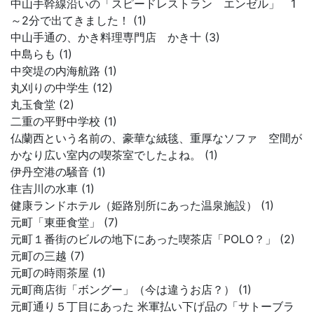
中山手幹線沿いの「スピードレストラン エンゼル」 1
～2分で出てきました！ (1)
中山手通の、かき料理専門店 かき十 (3)
中島らも (1)
中突堤の内海航路 (1)
丸刈りの中学生 (12)
丸玉食堂 (2)
二重の平野中学校 (1)
仏蘭西という名前の、豪華な絨毯、重厚なソファ 空間が
かなり広い室内の喫茶室でしたよね。 (1)
伊丹空港の騒音 (1)
住吉川の水車 (1)
健康ランドホテル（姫路別所にあった温泉施設） (1)
元町「東亜食堂」 (7)
元町１番街のビルの地下にあった喫茶店「POLO？」 (2)
元町の三越 (7)
元町の時雨茶屋 (1)
元町商店街「ボングー」（今は違うお店？） (1)
元町通り５丁目にあった 米軍払い下げ品の「サトーブラ