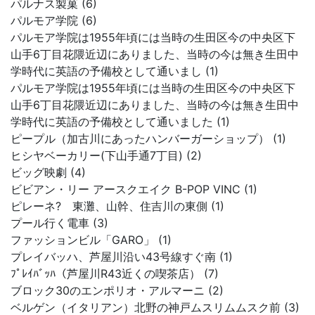
パルナス製菓 (6)
パルモア学院 (6)
パルモア学院は1955年頃には当時の生田区今の中央区下
山手6丁目花隈近辺にありました、当時の今は無き生田中
学時代に英語の予備校として通いまし (1)
パルモア学院は1955年頃には当時の生田区今の中央区下
山手6丁目花隈近辺にありました、当時の今は無き生田中
学時代に英語の予備校として通いました (1)
ピープル（加古川にあったハンバーガーショップ） (1)
ヒシヤベーカリー(下山手通7丁目) (2)
ビッグ映劇 (4)
ビビアン・リー アースクエイク B-POP VINC (1)
ピレーネ? 東灘、山幹、住吉川の東側 (1)
プール行く電車 (3)
ファッションビル「GARO」 (1)
プレイバッハ、芦屋川沿い43号線すぐ南 (1)
ﾌﾟﾚｲﾊﾞｯﾊ（芦屋川R43近くの喫茶店） (7)
ブロック30のエンポリオ・アルマーニ (2)
ベルゲン（イタリアン）北野の神戸ムスリムムスク前 (3)