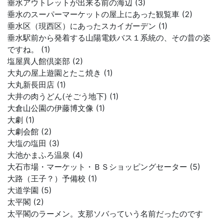
垂水アウトレットが出来る前の海辺 (3)
垂水のスーパーマーケットの屋上にあった観覧車 (2)
垂水区（現西区）にあったスカイガーデン (1)
垂水駅前から発着する山陽電鉄バス１系統の、その昔の姿
ですね。 (1)
塩屋異人館倶楽部 (2)
大丸の屋上遊園とたこ焼き (1)
大丸新長田店 (1)
大井の肉うどん(そごう地下) (1)
大倉山公園の伊藤博文像 (1)
大劇 (1)
大劇会館 (2)
大塩の塩田 (3)
大池かまふろ温泉 (4)
大石市場・マーケット・ＢＳショッピングセーター (5)
大路（王子？）予備校 (1)
大道学園 (5)
太平閣 (2)
太平閣のラーメン。支那ソバっていう名前だったのです