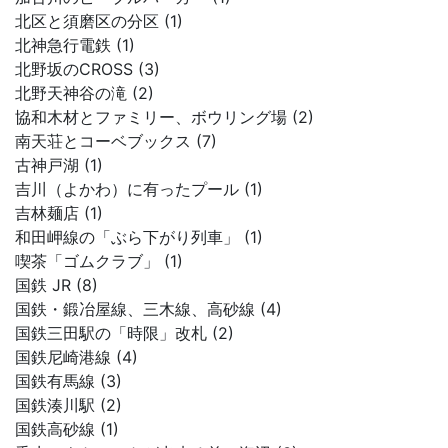
北区と須磨区の分区 (1)
北神急行電鉄 (1)
北野坂のCROSS (3)
北野天神谷の滝 (2)
協和木材とファミリー、ボウリング場 (2)
南天荘とコーベブックス (7)
古神戸湖 (1)
吉川（よかわ）に有ったプール (1)
吉林麺店 (1)
和田岬線の「ぶら下がり列車」 (1)
喫茶「ゴムクラブ」 (1)
国鉄 JR (8)
国鉄・鍛冶屋線、三木線、高砂線 (4)
国鉄三田駅の「時限」改札 (2)
国鉄尼崎港線 (4)
国鉄有馬線 (3)
国鉄湊川駅 (2)
国鉄高砂線 (1)