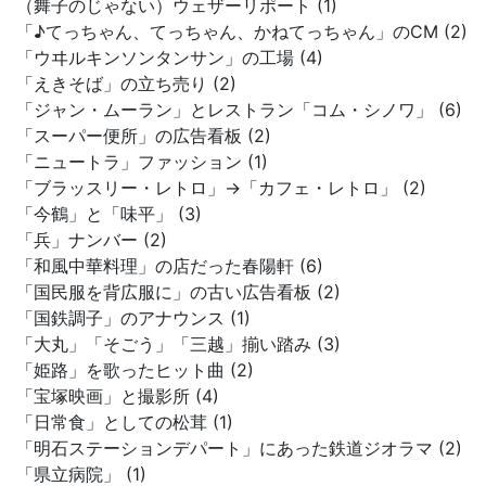
（舞子のじゃない）ウェザーリポート (1)
「♪てっちゃん、てっちゃん、かねてっちゃん」のCM (2)
「ウヰルキンソンタンサン」の工場 (4)
「えきそば」の立ち売り (2)
「ジャン・ムーラン」とレストラン「コム・シノワ」 (6)
「スーパー便所」の広告看板 (2)
「ニュートラ」ファッション (1)
「ブラッスリー・レトロ」→「カフェ・レトロ」 (2)
「今鶴」と「味平」 (3)
「兵」ナンバー (2)
「和風中華料理」の店だった春陽軒 (6)
「国民服を背広服に」の古い広告看板 (2)
「国鉄調子」のアナウンス (1)
「大丸」「そごう」「三越」揃い踏み (3)
「姫路」を歌ったヒット曲 (2)
「宝塚映画」と撮影所 (4)
「日常食」としての松茸 (1)
「明石ステーションデパート」にあった鉄道ジオラマ (2)
「県立病院」 (1)