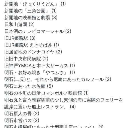
新開地「びっくりうどん」 (1)
新開地の「三角公園」 (1)
新開地の映画館と劇場 (3)
日和山遊園 (2)
日本酒のテレビコマーシャル (2)
旧JR姫路駅 (3)
旧JR姫路駅 えきそば丼 (1)
旧居留地のドンナロイヤ (2)
旧旧中央市民病院 (2)
旧神戸YMCAと木下大サーカス (1)
明石・お好み焼き「やつふさ」 (1)
明石(二見)と、それから尼崎にあったカルフール (2)
明石にあった水族館 (5)
明石の本町の日活ロマンポルノ映画館 (1)
明石丸と言う朝霧駅前の少し東側の海に実際のフェリーを
護岸に置いた船上レストラン。 (4)
明石原人の骨 (2)
明石市営バス (2)
明石市樽屋町にあった大型家具店のI（アイ） (1)