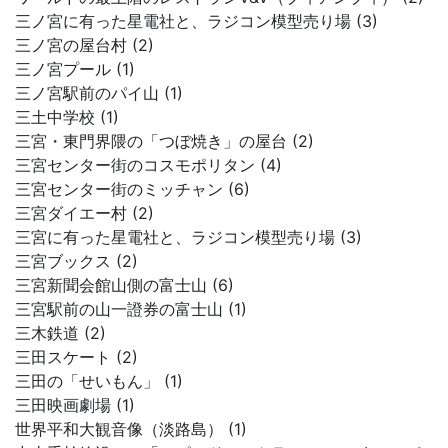
三ノ宮に有った星電社と、ラジコン模型売り場 (3)
三ノ宮の屋台村 (2)
三ノ宮プール (1)
三ノ宮駅前のパイ山 (1)
三土中学校 (1)
三宮・東門界隈の「つぼ焼き」の屋台 (2)
三宮センター街のコスモポリタン (4)
三宮センター街のミッチャン (6)
三宮ダイエー村 (2)
三宮に有った星電社と、ラジコン模型売り場 (3)
三宮ブックス (2)
三宮新聞会館山側の富士山 (6)
三宮駅前の山一證券の富士山 (1)
三木鉄道 (2)
三田スケート (2)
三田の「せいもん」 (1)
三田映画劇場 (1)
世界平和大観音像（淡路島） (1)