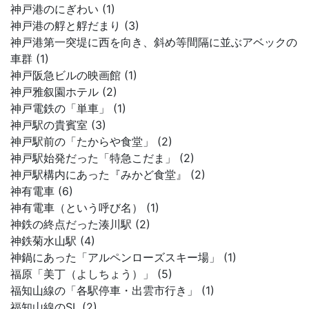
神戸港のにぎわい (1)
神戸港の艀と艀だまり (3)
神戸港第一突堤に西を向き、斜め等間隔に並ぶアベックの
車群 (1)
神戸阪急ビルの映画館 (1)
神戸雅叙園ホテル (2)
神戸電鉄の「単車」 (1)
神戸駅の貴賓室 (3)
神戸駅前の「たからや食堂」 (2)
神戸駅始発だった「特急こだま」 (2)
神戸駅構内にあった『みかど食堂』 (2)
神有電車 (6)
神有電車（という呼び名） (1)
神鉄の終点だった湊川駅 (2)
神鉄菊水山駅 (4)
神鍋にあった「アルペンローズスキー場」 (1)
福原「美丁（よしちょう）」 (5)
福知山線の「各駅停車・出雲市行き」 (1)
福知山線のSL (2)