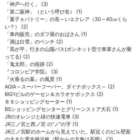
「神戸へ行く」 (3)
「第二阪神」（という呼び名） (1)
「菓子ｓパトリー」の長～いエクレア（30～40㎝くら
い？） (2)
「車内販売」のダフ屋のおばさん (1)
「酒は白雪」のベンチ (2)
「高が平」行きの山陽バス(ボンネット型で車掌さんが乗
ってる) (2)
「鬼太郎」の痕跡 (2)
『コロンビア学院』 (3)
『火垂るの墓』の風景 (1)
AOIA～スーパーフーパー、ダイナボックス～ (2)
BIG1ビルのゲーセン＆カラオケボックス (2)
ＢＳショッピングセーター (1)
BSショッピングセンターとグリーンストア大石 (1)
JRのオレンジと緑の快速電車 (3)
JR三ノ宮と西ノ宮 の“ノ”の字 (1)
JR三ノ宮駅のホームから見えていた、駅近くのビル壁面
の大きな電光掲示板（駅からの方角は不明） (3)