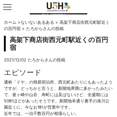
toggle navigation
県公式・兵庫五国連邦プロジェクト
ホーム
>
ないないあるある
>
高架下商店街西元町駅近く
の百円宿
>
たろから
さんの投稿
高架下商店街西元町駅近くの百円
宿
2021/12/02 たろからさんの投稿
エピソード
通称「ドヤ」の簡易宿泊所、西元町あたりにもあったよう
ですが、どっちかと言うと、新開地界隈に多かったみたい
で、釜ヶ崎や山谷、寿町には及ばないけど、全盛期には
50軒ほどがあったそうです。新開地本通り裏手の湊川公
園近くに、今なお1軒が営業中です。
近年では、一泊千数百円が相場らしい。