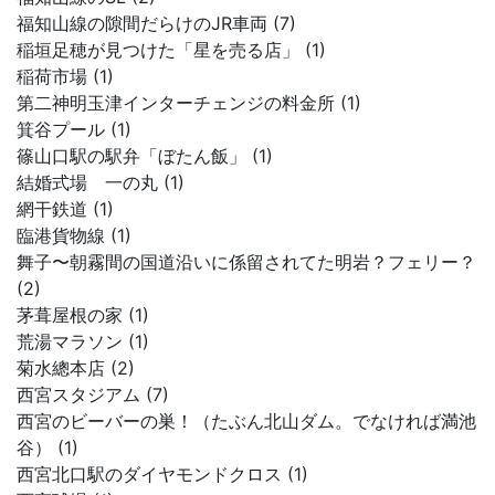
福知山線の隙間だらけのJR車両 (7)
稲垣足穂が見つけた「星を売る店」 (1)
稲荷市場 (1)
第二神明玉津インターチェンジの料金所 (1)
箕谷プール (1)
篠山口駅の駅弁「ぼたん飯」 (1)
結婚式場 一の丸 (1)
網干鉄道 (1)
臨港貨物線 (1)
舞子〜朝霧間の国道沿いに係留されてた明岩？フェリー？
(2)
茅葺屋根の家 (1)
荒湯マラソン (1)
菊水總本店 (2)
西宮スタジアム (7)
西宮のビーバーの巣！（たぶん北山ダム。でなければ満池
谷） (1)
西宮北口駅のダイヤモンドクロス (1)