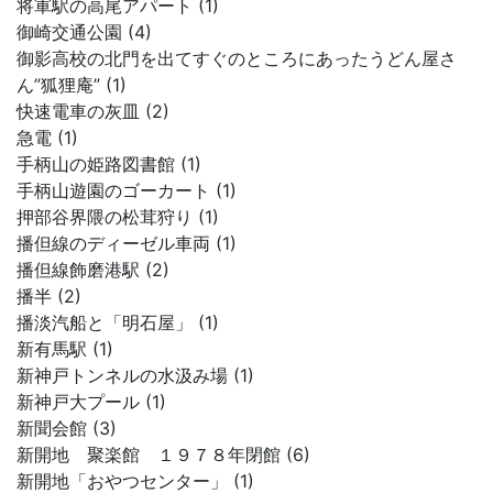
将軍駅の高尾アパート (1)
御崎交通公園 (4)
御影高校の北門を出てすぐのところにあったうどん屋さ
ん”狐狸庵” (1)
快速電車の灰皿 (2)
急電 (1)
手柄山の姫路図書館 (1)
手柄山遊園のゴーカート (1)
押部谷界隈の松茸狩り (1)
播但線のディーゼル車両 (1)
播但線飾磨港駅 (2)
播半 (2)
播淡汽船と「明石屋」 (1)
新有馬駅 (1)
新神戸トンネルの水汲み場 (1)
新神戸大プール (1)
新聞会館 (3)
新開地 聚楽館 １９７８年閉館 (6)
新開地「おやつセンター」 (1)