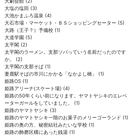
大劇会館 (2)
大塩の塩田 (3)
大池かまふろ温泉 (4)
大石市場・マーケット・ＢＳショッピングセーター (5)
大路（王子？）予備校 (1)
大道学園 (5)
太平閣 (2)
太平閣のラーメン。支那ソバっていう名前だったのです
か。 (2)
太平閣の支那そば (1)
妻鹿駅そばの市川にかかる「なかよし橋」 (1)
姫路OS (1)
姫路アリーナ(スケート場) (4)
姫路の50年くらい前になります。ヤマトヤシキのエレベ
ーターガールをしていました。 (1)
姫路のヤマトヤシキ (3)
姫路のヤマトヤシキ一階のお菓子のメリーゴーランド (1)
姫路の奥の方、秘密結社みたいな学校 (1)
姫路の飾磨区構にあった銭湯 (1)