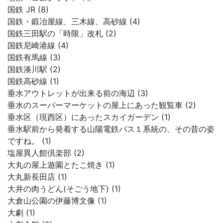
国鉄 JR (8)
国鉄・鍛冶屋線、三木線、高砂線 (4)
国鉄三田駅の「時限」改札 (2)
国鉄尼崎港線 (4)
国鉄有馬線 (3)
国鉄湊川駅 (2)
国鉄高砂線 (1)
垂水アウトレットが出来る前の海辺 (3)
垂水のスーパーマーケットの屋上にあった観覧車 (2)
垂水区（現西区）にあったスカイガーデン (1)
垂水駅前から発着する山陽電鉄バス１系統の、その昔の姿
ですね。 (1)
塩屋異人館倶楽部 (2)
大丸の屋上遊園とたこ焼き (1)
大丸新長田店 (1)
大井の肉うどん(そごう地下) (1)
大倉山公園の伊藤博文像 (1)
大劇 (1)