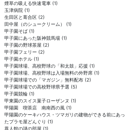
煙草の吸える快速電車 (1)
玉津病院 (1)
生田区と葺合区 (2)
田中屋（のシュークリーム） (1)
甲子園そば (1)
甲子園にあった阪神競馬場 (1)
甲子園の野球茶屋 (2)
甲子園フェリー (2)
甲子園ホテル (1)
甲子園球場、高校野球の「和太鼓」応援 (1)
甲子園球場、高校野球は入場無料の外野席 (1)
甲子園球場での「マガジン」無料配布 (2)
甲子園球場での高校野球県予選 (5)
甲子園競輪 (1)
甲東園のスイス菓子ローザンヌ (1)
甲陽園 喫茶店 南南西の風 (1)
甲陽園のケーキハウス・ツマガリの建物ができる前にあっ
たプラモ屋どんぐり (1)
異人館の謎の部屋 (1)