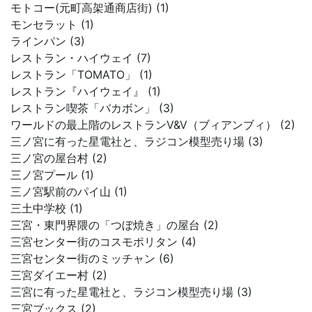
モトコー(元町高架通商店街) (1)
モンセラット (1)
ラインパン (3)
レストラン・ハイウェイ (7)
レストラン「TOMATO」 (1)
レストラン『ハイウェイ』 (1)
レストラン喫茶「バカボン」 (3)
ワールドの最上階のレストランV&V（ブィアンブィ） (2)
三ノ宮に有った星電社と、ラジコン模型売り場 (3)
三ノ宮の屋台村 (2)
三ノ宮プール (1)
三ノ宮駅前のパイ山 (1)
三土中学校 (1)
三宮・東門界隈の「つぼ焼き」の屋台 (2)
三宮センター街のコスモポリタン (4)
三宮センター街のミッチャン (6)
三宮ダイエー村 (2)
三宮に有った星電社と、ラジコン模型売り場 (3)
三宮ブックス (2)