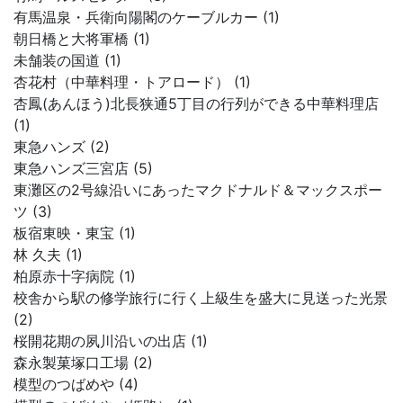
有馬温泉・兵衛向陽閣のケーブルカー (1)
朝日橋と大将軍橋 (1)
未舗装の国道 (1)
杏花村（中華料理・トアロード） (1)
杏鳳(あんほう)北長狭通5丁目の行列ができる中華料理店
(1)
東急ハンズ (2)
東急ハンズ三宮店 (5)
東灘区の2号線沿いにあったマクドナルド＆マックスポー
ツ (3)
板宿東映・東宝 (1)
林 久夫 (1)
柏原赤十字病院 (1)
校舎から駅の修学旅行に行く上級生を盛大に見送った光景
(2)
桜開花期の夙川沿いの出店 (1)
森永製菓塚口工場 (2)
模型のつばめや (4)