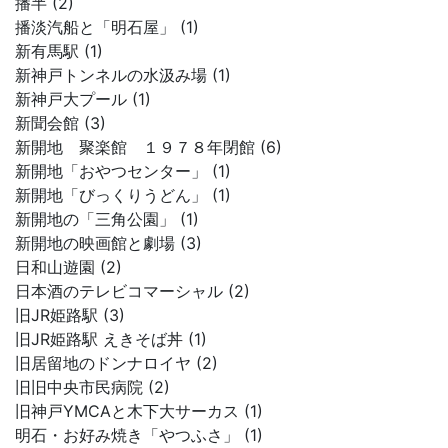
播半 (2)
播淡汽船と「明石屋」 (1)
新有馬駅 (1)
新神戸トンネルの水汲み場 (1)
新神戸大プール (1)
新聞会館 (3)
新開地 聚楽館 １９７８年閉館 (6)
新開地「おやつセンター」 (1)
新開地「びっくりうどん」 (1)
新開地の「三角公園」 (1)
新開地の映画館と劇場 (3)
日和山遊園 (2)
日本酒のテレビコマーシャル (2)
旧JR姫路駅 (3)
旧JR姫路駅 えきそば丼 (1)
旧居留地のドンナロイヤ (2)
旧旧中央市民病院 (2)
旧神戸YMCAと木下大サーカス (1)
明石・お好み焼き「やつふさ」 (1)