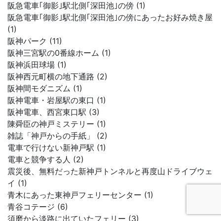
阪急電車｢御影｣駅北側｢深田池｣の傍 (1)
阪急電車｢御影｣駅北側｢深田池｣の傍にあったお好み焼き屋
(1)
阪神パーク (11)
阪神三宮駅の0番線ホーム (1)
阪神浜田球場 (1)
阪神西元町横の地下通路 (2)
阪神間モダニズム (1)
阪神電車・岩屋駅の東口 (1)
阪神電車、西宮東口駅 (3)
陳舜臣の神戸ミステリー (1)
雑誌「神戸からの手紙」 (2)
電車で行けない新神戸駅 (1)
電車と競争する人 (2)
震災後、無料だった新神戸トンネルと再度山ドライブウェ
イ (1)
青木にあった東神戸フェリーセンター (1)
青谷コテージ (6)
須磨から淡路に出ていたフェリー (3)