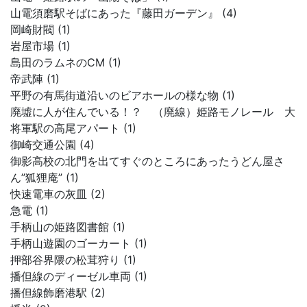
山電須磨駅そばにあった『藤田ガーデン』 (4)
岡崎財閥 (1)
岩屋市場 (1)
島田のラムネのCM (1)
帝武陣 (1)
平野の有馬街道沿いのビアホールの様な物 (1)
廃墟に人が住んでいる！？ （廃線）姫路モノレール 大
将軍駅の高尾アパート (1)
御崎交通公園 (4)
御影高校の北門を出てすぐのところにあったうどん屋さ
ん”狐狸庵” (1)
快速電車の灰皿 (2)
急電 (1)
手柄山の姫路図書館 (1)
手柄山遊園のゴーカート (1)
押部谷界隈の松茸狩り (1)
播但線のディーゼル車両 (1)
播但線飾磨港駅 (2)