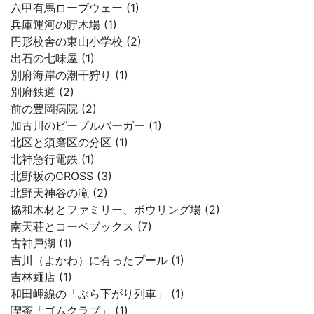
六甲有馬ロープウェー (1)
兵庫運河の貯木場 (1)
円形校舎の東山小学校 (2)
出石の七味屋 (1)
別府海岸の潮干狩り (1)
別府鉄道 (2)
前の豊岡病院 (2)
加古川のピープルバーガー (1)
北区と須磨区の分区 (1)
北神急行電鉄 (1)
北野坂のCROSS (3)
北野天神谷の滝 (2)
協和木材とファミリー、ボウリング場 (2)
南天荘とコーベブックス (7)
古神戸湖 (1)
吉川（よかわ）に有ったプール (1)
吉林麺店 (1)
和田岬線の「ぶら下がり列車」 (1)
喫茶「ゴムクラブ」 (1)