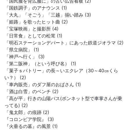
「国民服を背広服に」の古い広告看板 (2)
「国鉄調子」のアナウンス (1)
「大丸」「そごう」「三越」揃い踏み (3)
「姫路」を歌ったヒット曲 (2)
「宝塚映画」と撮影所 (4)
「日常食」としての松茸 (1)
「明石ステーションデパート」にあった鉄道ジオラマ (2)
「県立病院」 (1)
「神戸へ行く」 (3)
「第二阪神」（という呼び名） (1)
「菓子ｓパトリー」の長～いエクレア（30～40㎝くら
い？） (2)
「車内販売」のダフ屋のおばさん (1)
「酒は白雪」のベンチ (2)
「高が平」行きの山陽バス(ボンネット型で車掌さんが乗
ってる) (2)
「鬼太郎」の痕跡 (2)
『コロンビア学院』 (3)
『火垂るの墓』の風景 (1)