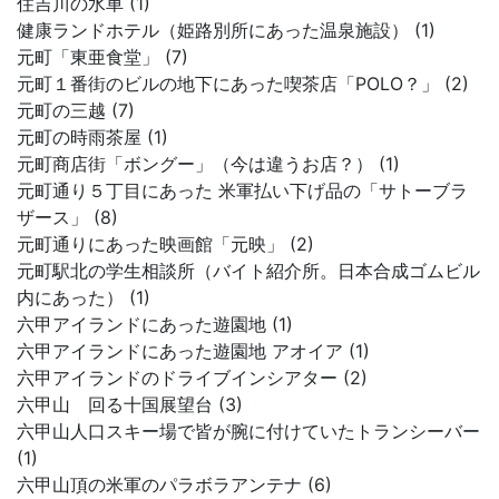
住吉川の水車 (1)
健康ランドホテル（姫路別所にあった温泉施設） (1)
元町「東亜食堂」 (7)
元町１番街のビルの地下にあった喫茶店「POLO？」 (2)
元町の三越 (7)
元町の時雨茶屋 (1)
元町商店街「ボングー」（今は違うお店？） (1)
元町通り５丁目にあった 米軍払い下げ品の「サトーブラ
ザース」 (8)
元町通りにあった映画館「元映」 (2)
元町駅北の学生相談所（バイト紹介所。日本合成ゴムビル
内にあった） (1)
六甲アイランドにあった遊園地 (1)
六甲アイランドにあった遊園地 アオイア (1)
六甲アイランドのドライブインシアター (2)
六甲山 回る十国展望台 (3)
六甲山人口スキー場で皆が腕に付けていたトランシーバー
(1)
六甲山頂の米軍のパラボラアンテナ (6)