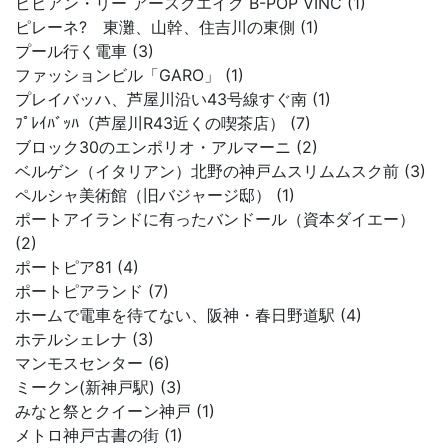
ビビアン・リー アースクエイク B-POP VINC (1)
ピレーネ? 東灘、山幹、住吉川の東側 (1)
プール行く電車 (3)
ファッションビル「GARO」 (1)
プレイバッハ、芦屋川沿い43号線すぐ南 (1)
ﾌﾟﾚｲﾊﾞｯﾊ（芦屋川R43近くの喫茶店） (7)
ブロック30のエンポリオ・アルマーニ (2)
ベルゲン（イタリアン）北野の神戸ムスリムムスク前 (3)
ペルシャ美術館（旧バジャージ邸） (1)
ポートアイランドに有ったバンドール（資本ダイエー）
(2)
ポートピア81 (4)
ポートピアランド (7)
ホームで電車を待てない、阪神・春日野道駅 (4)
ホテルシェレナ (3)
マンモスセンター (6)
ミークン(新神戸駅) (3)
みなと祭とクイーン神戸 (1)
メトロ神戸古書の街 (1)