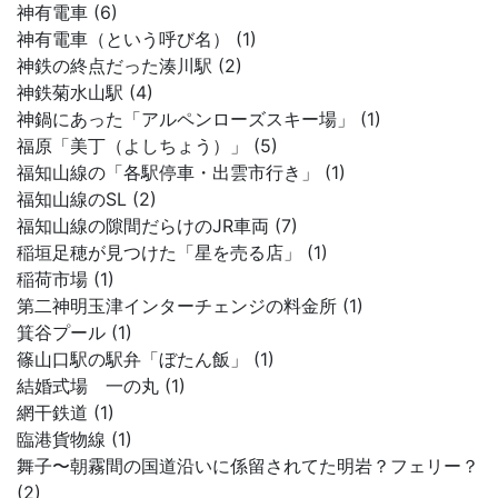
神有電車 (6)
神有電車（という呼び名） (1)
神鉄の終点だった湊川駅 (2)
神鉄菊水山駅 (4)
神鍋にあった「アルペンローズスキー場」 (1)
福原「美丁（よしちょう）」 (5)
福知山線の「各駅停車・出雲市行き」 (1)
福知山線のSL (2)
福知山線の隙間だらけのJR車両 (7)
稲垣足穂が見つけた「星を売る店」 (1)
稲荷市場 (1)
第二神明玉津インターチェンジの料金所 (1)
箕谷プール (1)
篠山口駅の駅弁「ぼたん飯」 (1)
結婚式場 一の丸 (1)
網干鉄道 (1)
臨港貨物線 (1)
舞子〜朝霧間の国道沿いに係留されてた明岩？フェリー？
(2)