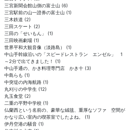
三宮新聞会館山側の富士山 (6)
三宮駅前の山一證券の富士山 (1)
三木鉄道 (2)
三田スケート (2)
三田の「せいもん」 (1)
三田映画劇場 (1)
世界平和大観音像（淡路島） (1)
中山手幹線沿いの「スピードレストラン エンゼル」 1
～2分で出てきました！ (1)
中山手通の、かき料理専門店 かき十 (3)
中島らも (1)
中突堤の内海航路 (1)
丸刈りの中学生 (12)
丸玉食堂 (2)
二重の平野中学校 (1)
仏蘭西という名前の、豪華な絨毯、重厚なソファ 空間が
かなり広い室内の喫茶室でしたよね。 (1)
伊丹空港の騒音 (1)