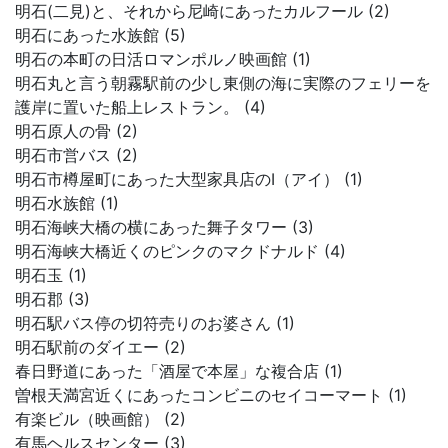
明石(二見)と、それから尼崎にあったカルフール (2)
明石にあった水族館 (5)
明石の本町の日活ロマンポルノ映画館 (1)
明石丸と言う朝霧駅前の少し東側の海に実際のフェリーを
護岸に置いた船上レストラン。 (4)
明石原人の骨 (2)
明石市営バス (2)
明石市樽屋町にあった大型家具店のI（アイ） (1)
明石水族館 (1)
明石海峡大橋の横にあった舞子タワー (3)
明石海峡大橋近くのピンクのマクドナルド (4)
明石玉 (1)
明石郡 (3)
明石駅バス停の切符売りのお婆さん (1)
明石駅前のダイエー (2)
春日野道にあった「酒屋で本屋」な複合店 (1)
曽根天満宮近くにあったコンビニのセイコーマート (1)
有楽ビル（映画館） (2)
有馬ヘルスセンター (3)