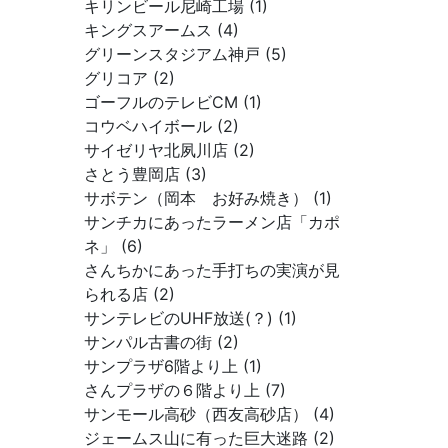
キリンビール尼崎工場 (1)
キングスアームス (4)
グリーンスタジアム神戸 (5)
グリコア (2)
ゴーフルのテレビCM (1)
コウベハイボール (2)
サイゼリヤ北夙川店 (2)
さとう豊岡店 (3)
サボテン（岡本 お好み焼き） (1)
サンチカにあったラーメン店「カポ
ネ」 (6)
さんちかにあった手打ちの実演が見
られる店 (2)
サンテレビのUHF放送(？) (1)
サンパル古書の街 (2)
サンプラザ6階より上 (1)
さんプラザの６階より上 (7)
サンモール高砂（西友高砂店） (4)
ジェームス山に有った巨大迷路 (2)