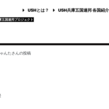
U5Hとは？
U5H兵庫五国連邦 各国紹介
庫五国連邦プロジェクト
ゃんた
さんの投稿
景
。