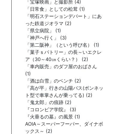
「宝塚映画」と撮影所 (4)
「日常食」としての松茸 (1)
「明石ステーションデパート」にあ
った鉄道ジオラマ (2)
「県立病院」 (1)
「神戸へ行く」 (3)
「第二阪神」（という呼び名） (1)
「菓子ｓパトリー」の長～いエクレ
ア（30～40㎝くらい？） (2)
「車内販売」のダフ屋のおばさん
(1)
「酒は白雪」のベンチ (2)
「高が平」行きの山陽バス(ボンネッ
ト型で車掌さんが乗ってる) (2)
「鬼太郎」の痕跡 (2)
『コロンビア学院』 (3)
『火垂るの墓』の風景 (1)
AOIA～スーパーフーパー、ダイナボ
ックス～ (2)