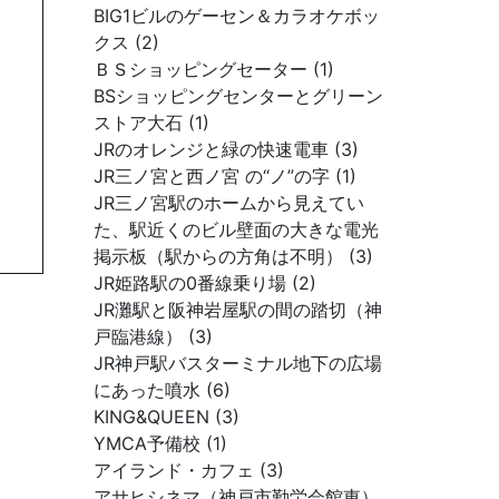
BIG1ビルのゲーセン＆カラオケボッ
クス (2)
ＢＳショッピングセーター (1)
BSショッピングセンターとグリーン
ストア大石 (1)
JRのオレンジと緑の快速電車 (3)
JR三ノ宮と西ノ宮 の“ノ”の字 (1)
JR三ノ宮駅のホームから見えてい
た、駅近くのビル壁面の大きな電光
掲示板（駅からの方角は不明） (3)
JR姫路駅の0番線乗り場 (2)
JR灘駅と阪神岩屋駅の間の踏切（神
戸臨港線） (3)
JR神戸駅バスターミナル地下の広場
にあった噴水 (6)
KING&QUEEN (3)
YMCA予備校 (1)
アイランド・カフェ (3)
アサヒシネマ（神戸市勤労会館東）