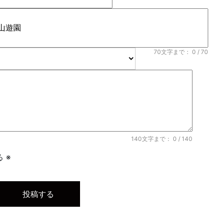
70文字まで：
0
/ 70
140文字まで：
0
/ 140
 ※