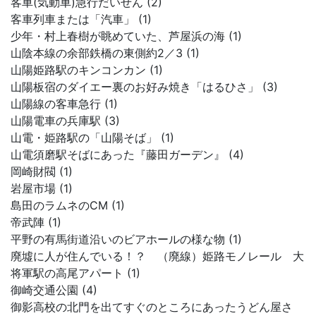
客車(気動車)急行だいせん (2)
客車列車または「汽車」 (1)
少年・村上春樹が眺めていた、芦屋浜の海 (1)
山陰本線の余部鉄橋の東側約2／3 (1)
山陽姫路駅のキンコンカン (1)
山陽板宿のダイエー裏のお好み焼き「はるひさ」 (3)
山陽線の客車急行 (1)
山陽電車の兵庫駅 (3)
山電・姫路駅の「山陽そば」 (1)
山電須磨駅そばにあった『藤田ガーデン』 (4)
岡崎財閥 (1)
岩屋市場 (1)
島田のラムネのCM (1)
帝武陣 (1)
平野の有馬街道沿いのビアホールの様な物 (1)
廃墟に人が住んでいる！？ （廃線）姫路モノレール 大
将軍駅の高尾アパート (1)
御崎交通公園 (4)
御影高校の北門を出てすぐのところにあったうどん屋さ