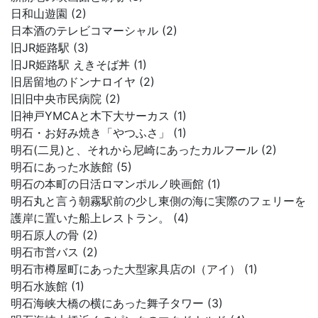
日和山遊園 (2)
日本酒のテレビコマーシャル (2)
旧JR姫路駅 (3)
旧JR姫路駅 えきそば丼 (1)
旧居留地のドンナロイヤ (2)
旧旧中央市民病院 (2)
旧神戸YMCAと木下大サーカス (1)
明石・お好み焼き「やつふさ」 (1)
明石(二見)と、それから尼崎にあったカルフール (2)
明石にあった水族館 (5)
明石の本町の日活ロマンポルノ映画館 (1)
明石丸と言う朝霧駅前の少し東側の海に実際のフェリーを
護岸に置いた船上レストラン。 (4)
明石原人の骨 (2)
明石市営バス (2)
明石市樽屋町にあった大型家具店のI（アイ） (1)
明石水族館 (1)
明石海峡大橋の横にあった舞子タワー (3)