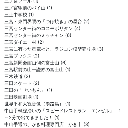
三ノ宮プール (1)
三ノ宮駅前のパイ山 (1)
三土中学校 (1)
三宮・東門界隈の「つぼ焼き」の屋台 (2)
三宮センター街のコスモポリタン (4)
三宮センター街のミッチャン (6)
三宮ダイエー村 (2)
三宮に有った星電社と、ラジコン模型売り場 (3)
三宮ブックス (2)
三宮新聞会館山側の富士山 (6)
三宮駅前の山一證券の富士山 (1)
三木鉄道 (2)
三田スケート (2)
三田の「せいもん」 (1)
三田映画劇場 (1)
世界平和大観音像（淡路島） (1)
中山手幹線沿いの「スピードレストラン エンゼル」 1
～2分で出てきました！ (1)
中山手通の、かき料理専門店 かき十 (3)