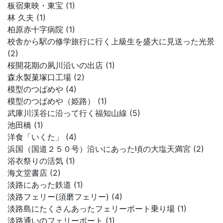
板宿東映・東宝 (1)
林 久夫 (1)
柏原赤十字病院 (1)
校舎から駅の修学旅行に行く上級生を盛大に見送った光景
(2)
桜開花期の夙川沿いの出店 (1)
森永製菓塚口工場 (2)
模型のつばめや (4)
模型のつばめや（姫路） (1)
武庫川渓谷に沿って行く福知山線 (5)
池田橋 (1)
洋食「いくた」 (4)
浜国（国道２５０号）沿いにあった頃の大塩天満宮 (2)
浴衣祭りの活気 (1)
海文堂書店 (2)
淡路にあった鉄道 (1)
淡路フェリー(須磨フェリー) (4)
淡路島にたくさんあったフェリーボート乗り場 (1)
淡路通いのフェリーボート (1)