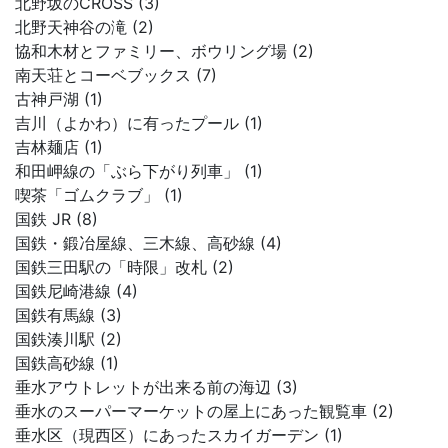
北野坂のCROSS (3)
北野天神谷の滝 (2)
協和木材とファミリー、ボウリング場 (2)
南天荘とコーベブックス (7)
古神戸湖 (1)
吉川（よかわ）に有ったプール (1)
吉林麺店 (1)
和田岬線の「ぶら下がり列車」 (1)
喫茶「ゴムクラブ」 (1)
国鉄 JR (8)
国鉄・鍛冶屋線、三木線、高砂線 (4)
国鉄三田駅の「時限」改札 (2)
国鉄尼崎港線 (4)
国鉄有馬線 (3)
国鉄湊川駅 (2)
国鉄高砂線 (1)
垂水アウトレットが出来る前の海辺 (3)
垂水のスーパーマーケットの屋上にあった観覧車 (2)
垂水区（現西区）にあったスカイガーデン (1)