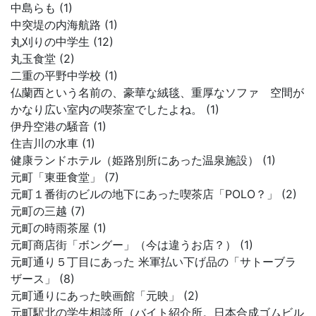
中島らも (1)
中突堤の内海航路 (1)
丸刈りの中学生 (12)
丸玉食堂 (2)
二重の平野中学校 (1)
仏蘭西という名前の、豪華な絨毯、重厚なソファ 空間が
かなり広い室内の喫茶室でしたよね。 (1)
伊丹空港の騒音 (1)
住吉川の水車 (1)
健康ランドホテル（姫路別所にあった温泉施設） (1)
元町「東亜食堂」 (7)
元町１番街のビルの地下にあった喫茶店「POLO？」 (2)
元町の三越 (7)
元町の時雨茶屋 (1)
元町商店街「ボングー」（今は違うお店？） (1)
元町通り５丁目にあった 米軍払い下げ品の「サトーブラ
ザース」 (8)
元町通りにあった映画館「元映」 (2)
元町駅北の学生相談所（バイト紹介所。日本合成ゴムビル