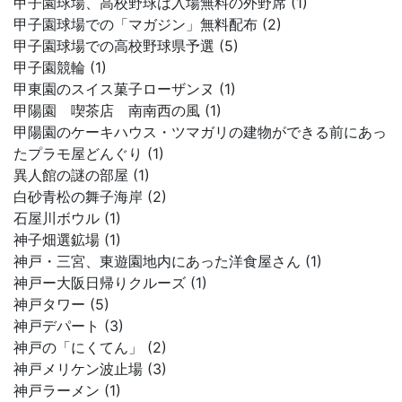
甲子園球場、高校野球は入場無料の外野席 (1)
甲子園球場での「マガジン」無料配布 (2)
甲子園球場での高校野球県予選 (5)
甲子園競輪 (1)
甲東園のスイス菓子ローザンヌ (1)
甲陽園 喫茶店 南南西の風 (1)
甲陽園のケーキハウス・ツマガリの建物ができる前にあっ
たプラモ屋どんぐり (1)
異人館の謎の部屋 (1)
白砂青松の舞子海岸 (2)
石屋川ボウル (1)
神子畑選鉱場 (1)
神戸・三宮、東遊園地内にあった洋食屋さん (1)
神戸ー大阪日帰りクルーズ (1)
神戸タワー (5)
神戸デパート (3)
神戸の「にくてん」 (2)
神戸メリケン波止場 (3)
神戸ラーメン (1)