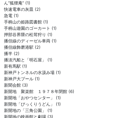
ん”狐狸庵” (1)
快速電車の灰皿 (2)
急電 (1)
手柄山の姫路図書館 (1)
手柄山遊園のゴーカート (1)
押部谷界隈の松茸狩り (1)
播但線のディーゼル車両 (1)
播但線飾磨港駅 (2)
播半 (2)
播淡汽船と「明石屋」 (1)
新有馬駅 (1)
新神戸トンネルの水汲み場 (1)
新神戸大プール (1)
新聞会館 (3)
新開地 聚楽館 １９７８年閉館 (6)
新開地「おやつセンター」 (1)
新開地「びっくりうどん」 (1)
新開地の「三角公園」 (1)
新開地の映画館と劇場 (3)