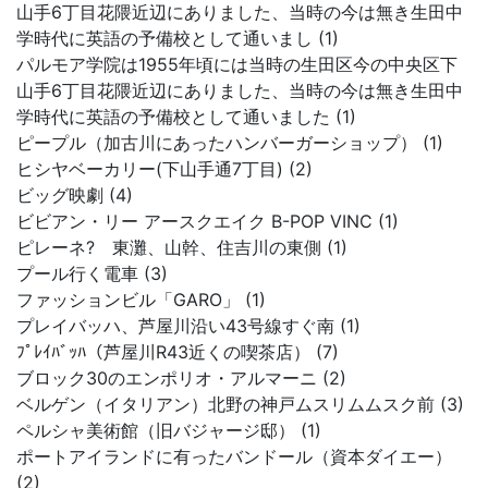
山手6丁目花隈近辺にありました、当時の今は無き生田中
学時代に英語の予備校として通いまし (1)
パルモア学院は1955年頃には当時の生田区今の中央区下
山手6丁目花隈近辺にありました、当時の今は無き生田中
学時代に英語の予備校として通いました (1)
ピープル（加古川にあったハンバーガーショップ） (1)
ヒシヤベーカリー(下山手通7丁目) (2)
ビッグ映劇 (4)
ビビアン・リー アースクエイク B-POP VINC (1)
ピレーネ? 東灘、山幹、住吉川の東側 (1)
プール行く電車 (3)
ファッションビル「GARO」 (1)
プレイバッハ、芦屋川沿い43号線すぐ南 (1)
ﾌﾟﾚｲﾊﾞｯﾊ（芦屋川R43近くの喫茶店） (7)
ブロック30のエンポリオ・アルマーニ (2)
ベルゲン（イタリアン）北野の神戸ムスリムムスク前 (3)
ペルシャ美術館（旧バジャージ邸） (1)
ポートアイランドに有ったバンドール（資本ダイエー）
(2)