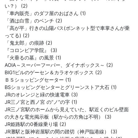
い？） (2)
「車内販売」のダフ屋のおばさん (1)
「酒は白雪」のベンチ (2)
「高が平」行きの山陽バス(ボンネット型で車掌さんが乗
ってる) (2)
「鬼太郎」の痕跡 (2)
『コロンビア学院』 (3)
『火垂るの墓』の風景 (1)
AOIA～スーパーフーパー、ダイナボックス～ (2)
BIG1ビルのゲーセン＆カラオケボックス (2)
ＢＳショッピングセーター (1)
BSショッピングセンターとグリーンストア大石 (1)
JRのオレンジと緑の快速電車 (3)
JR三ノ宮と西ノ宮 の“ノ”の字 (1)
JR三ノ宮駅のホームから見えていた、駅近くのビル壁面
の大きな電光掲示板（駅からの方角は不明） (3)
JR姫路駅の0番線乗り場 (2)
JR灘駅と阪神岩屋駅の間の踏切（神戸臨港線） (3)