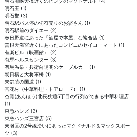
明石海峡大橋近くのピンクのマクドナルド (4)
明石玉 (1)
明石郡 (3)
明石駅バス停の切符売りのお婆さん (1)
明石駅前のダイエー (2)
春日野道にあった「酒屋で本屋」な複合店 (1)
曽根天満宮近くにあったコンビニのセイコーマート (1)
有楽ビル（映画館） (2)
有馬ヘルスセンター (3)
有馬温泉・兵衛向陽閣のケーブルカー (1)
朝日橋と大将軍橋 (1)
未舗装の国道 (1)
杏花村（中華料理・トアロード） (1)
杏鳳(あんほう)北長狭通5丁目の行列ができる中華料理店
(1)
東急ハンズ (2)
東急ハンズ三宮店 (5)
東灘区の2号線沿いにあったマクドナルド＆マックスポー
ツ (3)