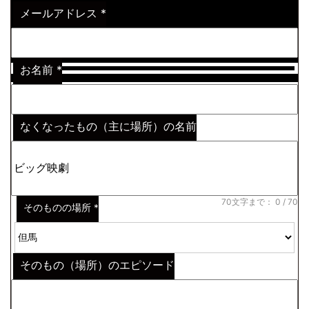
メールアドレス
*
お名前
*
なくなったもの（主に場所）の名前
※わからない場合はその説明
*
70文字まで：
0
/ 70
そのものの場所
*
そのもの（場所）のエピソード