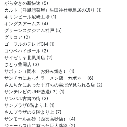
がら空きの新快速 (5)
カルト（洋風惣菜屋）生田神社赤鳥居の辺り (1)
キリンビール尼崎工場 (1)
キングスアームス (4)
グリーンスタジアム神戸 (5)
グリコア (2)
ゴーフルのテレビCM (1)
コウベハイボール (2)
サイゼリヤ北夙川店 (2)
さとう豊岡店 (3)
サボテン（岡本 お好み焼き） (1)
サンチカにあったラーメン店「カポネ」 (6)
さんちかにあった手打ちの実演が見られる店 (2)
サンテレビのUHF放送(？) (1)
サンパル古書の街 (2)
サンプラザ6階より上 (1)
さんプラザの６階より上 (7)
サンモール高砂（西友高砂店） (4)
ジェームス山に有った巨大迷路 (2)