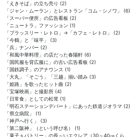
「えきそば」の立ち売り (2)
「ジャン・ムーラン」とレストラン「コム・シノワ」 (6)
「スーパー便所」の広告看板 (2)
「ニュートラ」ファッション (1)
「ブラッスリー・レトロ」→「カフェ・レトロ」 (2)
「今鶴」と「味平」 (3)
「兵」ナンバー (2)
「和風中華料理」の店だった春陽軒 (6)
「国民服を背広服に」の古い広告看板 (2)
「国鉄調子」のアナウンス (1)
「大丸」「そごう」「三越」揃い踏み (3)
「姫路」を歌ったヒット曲 (2)
「宝塚映画」と撮影所 (4)
「日常食」としての松茸 (1)
「明石ステーションデパート」にあった鉄道ジオラマ (2)
「県立病院」 (1)
「神戸へ行く」 (3)
「第二阪神」（という呼び名） (1)
「菓子ｓパトリー」の長～いエクレア（30～40㎝くら