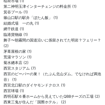
稲荷市場 (1)
第二神明玉津インターチェンジの料金所 (1)
箕谷プール (1)
篠山口駅の駅弁「ぼたん飯」 (1)
結婚式場 一の丸 (1)
網干鉄道 (1)
臨港貨物線 (1)
舞子〜朝霧間の国道沿いに係留されてた明岩？フェリー？
(2)
茅葺屋根の家 (1)
荒湯マラソン (1)
菊水總本店 (2)
西宮スタジアム (7)
西宮のビーバーの巣！（たぶん北山ダム。でなければ満池
谷） (1)
西宮北口駅のダイヤモンドクロス (1)
西宮球場 (1)
西明石駅６番ホームから見えていたQBBチーズの工場 (2)
西東三鬼が住んだ「国際ホテル」 (2)