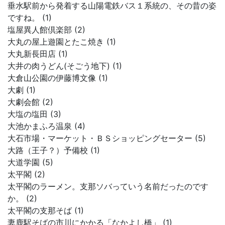
垂水駅前から発着する山陽電鉄バス１系統の、その昔の姿
ですね。 (1)
塩屋異人館倶楽部 (2)
大丸の屋上遊園とたこ焼き (1)
大丸新長田店 (1)
大井の肉うどん(そごう地下) (1)
大倉山公園の伊藤博文像 (1)
大劇 (1)
大劇会館 (2)
大塩の塩田 (3)
大池かまふろ温泉 (4)
大石市場・マーケット・ＢＳショッピングセーター (5)
大路（王子？）予備校 (1)
大道学園 (5)
太平閣 (2)
太平閣のラーメン。支那ソバっていう名前だったのです
か。 (2)
太平閣の支那そば (1)
妻鹿駅そばの市川にかかる「なかよし橋」 (1)