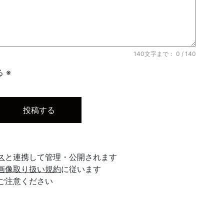
140文字まで：
0
/ 140
 ※
ス
と連携して管理・公開されます
画像取り扱い規約
に従います
ご注意ください