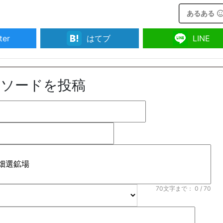
あるある
ter
はてブ
LINE
ピソードを投稿
70文字まで：
0
/ 70