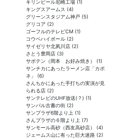
キリンビール尼崎工場 (1)
キングスアームス (4)
グリーンスタジアム神戸 (5)
グリコア (2)
ゴーフルのテレビCM (1)
コウベハイボール (2)
サイゼリヤ北夙川店 (2)
さとう豊岡店 (3)
サボテン（岡本 お好み焼き） (1)
サンチカにあったラーメン店「カポ
ネ」 (6)
さんちかにあった手打ちの実演が見
られる店 (2)
サンテレビのUHF放送(？) (1)
サンパル古書の街 (2)
サンプラザ6階より上 (1)
さんプラザの６階より上 (7)
サンモール高砂（西友高砂店） (4)
ジェームス山に有った巨大迷路 (2)