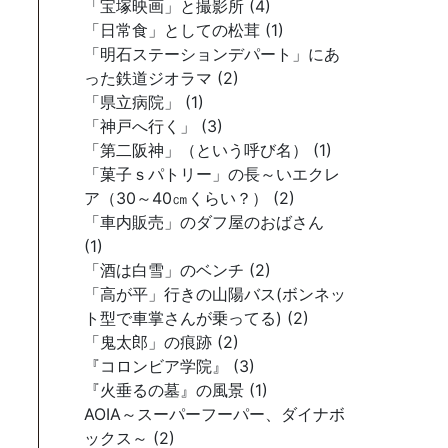
「宝塚映画」と撮影所 (4)
「日常食」としての松茸 (1)
「明石ステーションデパート」にあ
った鉄道ジオラマ (2)
「県立病院」 (1)
「神戸へ行く」 (3)
「第二阪神」（という呼び名） (1)
「菓子ｓパトリー」の長～いエクレ
ア（30～40㎝くらい？） (2)
「車内販売」のダフ屋のおばさん
(1)
「酒は白雪」のベンチ (2)
「高が平」行きの山陽バス(ボンネッ
ト型で車掌さんが乗ってる) (2)
「鬼太郎」の痕跡 (2)
『コロンビア学院』 (3)
『火垂るの墓』の風景 (1)
AOIA～スーパーフーパー、ダイナボ
ックス～ (2)