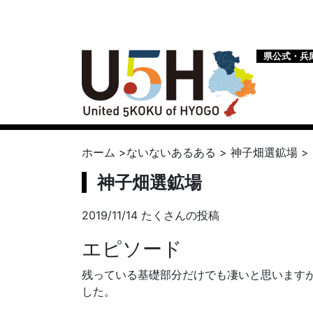
県公式・兵
ホーム
>
ないないあるある
>
神子畑選鉱場
>
神子畑選鉱場
2019/11/14 たくさんの投稿
エピソード
残っている基礎部分だけでも凄いと思います
した。