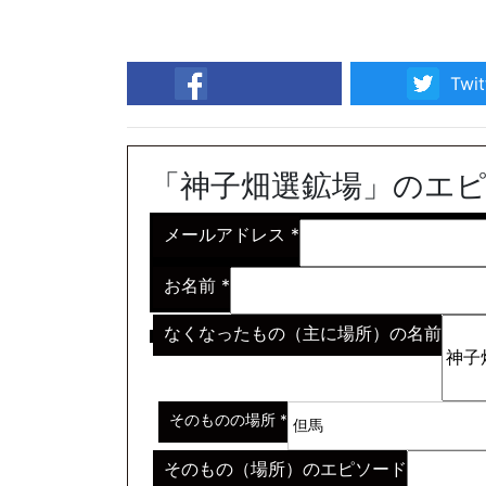
Twit
facebook
「神子畑選鉱場」のエ
メールアドレス
*
お名前
*
なくなったもの（主に場所）の名前
※わからない場合はその説明
*
そのものの場所
*
そのもの（場所）のエピソード