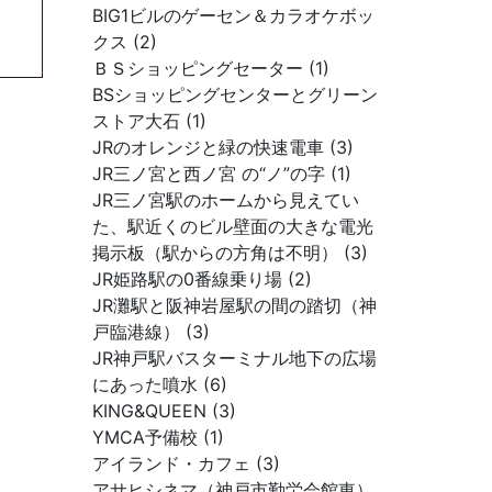
BIG1ビルのゲーセン＆カラオケボッ
クス (2)
ＢＳショッピングセーター (1)
BSショッピングセンターとグリーン
ストア大石 (1)
JRのオレンジと緑の快速電車 (3)
JR三ノ宮と西ノ宮 の“ノ”の字 (1)
JR三ノ宮駅のホームから見えてい
た、駅近くのビル壁面の大きな電光
掲示板（駅からの方角は不明） (3)
JR姫路駅の0番線乗り場 (2)
JR灘駅と阪神岩屋駅の間の踏切（神
戸臨港線） (3)
JR神戸駅バスターミナル地下の広場
にあった噴水 (6)
KING&QUEEN (3)
YMCA予備校 (1)
アイランド・カフェ (3)
アサヒシネマ（神戸市勤労会館東）