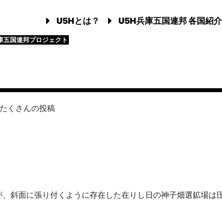
U5Hとは？
U5H兵庫五国連邦 各国紹介
庫五国連邦プロジェクト
たく
さんの投稿
が、斜面に張り付くように存在した在りし日の神子畑選鉱場は