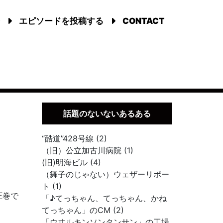
エピソードを投稿する
CONTACT
話題のないないあるある
“酷道”428号線 (2)
（旧）公立加古川病院 (1)
(旧)明海ビル (4)
（舞子のじゃない）ウェザーリポー
ト (1)
圧巻で
「♪てっちゃん、てっちゃん、かね
てっちゃん」のCM (2)
「ウヰルキンソンタンサン」の工場