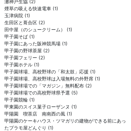
灘神戸生協 (2)
煙草の吸える快速電車 (1)
玉津病院 (1)
生田区と葺合区 (2)
田中屋（のシュークリーム） (1)
甲子園そば (1)
甲子園にあった阪神競馬場 (1)
甲子園の野球茶屋 (2)
甲子園フェリー (2)
甲子園ホテル (1)
甲子園球場、高校野球の「和太鼓」応援 (1)
甲子園球場、高校野球は入場無料の外野席 (1)
甲子園球場での「マガジン」無料配布 (2)
甲子園球場での高校野球県予選 (5)
甲子園競輪 (1)
甲東園のスイス菓子ローザンヌ (1)
甲陽園 喫茶店 南南西の風 (1)
甲陽園のケーキハウス・ツマガリの建物ができる前にあっ
たプラモ屋どんぐり (1)