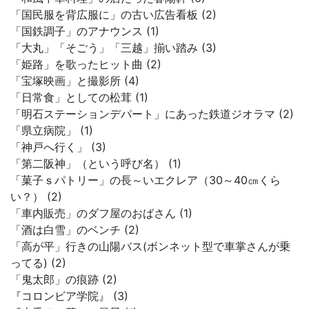
「国民服を背広服に」の古い広告看板 (2)
「国鉄調子」のアナウンス (1)
「大丸」「そごう」「三越」揃い踏み (3)
「姫路」を歌ったヒット曲 (2)
「宝塚映画」と撮影所 (4)
「日常食」としての松茸 (1)
「明石ステーションデパート」にあった鉄道ジオラマ (2)
「県立病院」 (1)
「神戸へ行く」 (3)
「第二阪神」（という呼び名） (1)
「菓子ｓパトリー」の長～いエクレア（30～40㎝くら
い？） (2)
「車内販売」のダフ屋のおばさん (1)
「酒は白雪」のベンチ (2)
「高が平」行きの山陽バス(ボンネット型で車掌さんが乗
ってる) (2)
「鬼太郎」の痕跡 (2)
『コロンビア学院』 (3)