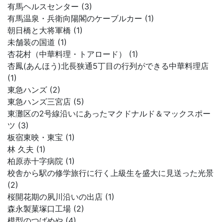
有馬ヘルスセンター (3)
有馬温泉・兵衛向陽閣のケーブルカー (1)
朝日橋と大将軍橋 (1)
未舗装の国道 (1)
杏花村（中華料理・トアロード） (1)
杏鳳(あんほう)北長狭通5丁目の行列ができる中華料理店
(1)
東急ハンズ (2)
東急ハンズ三宮店 (5)
東灘区の2号線沿いにあったマクドナルド＆マックスポー
ツ (3)
板宿東映・東宝 (1)
林 久夫 (1)
柏原赤十字病院 (1)
校舎から駅の修学旅行に行く上級生を盛大に見送った光景
(2)
桜開花期の夙川沿いの出店 (1)
森永製菓塚口工場 (2)
模型のつばめや (4)