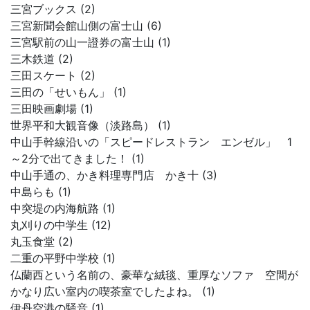
三宮ブックス (2)
三宮新聞会館山側の富士山 (6)
三宮駅前の山一證券の富士山 (1)
三木鉄道 (2)
三田スケート (2)
三田の「せいもん」 (1)
三田映画劇場 (1)
世界平和大観音像（淡路島） (1)
中山手幹線沿いの「スピードレストラン エンゼル」 1
～2分で出てきました！ (1)
中山手通の、かき料理専門店 かき十 (3)
中島らも (1)
中突堤の内海航路 (1)
丸刈りの中学生 (12)
丸玉食堂 (2)
二重の平野中学校 (1)
仏蘭西という名前の、豪華な絨毯、重厚なソファ 空間が
かなり広い室内の喫茶室でしたよね。 (1)
伊丹空港の騒音 (1)