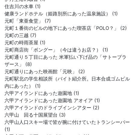
住吉川の水車 (1)
健康ランドホテル（姫路別所にあった温泉施設） (1)
元町「東亜食堂」 (7)
元町１番街のビルの地下にあった喫茶店「POLO？」 (2)
元町の三越 (7)
元町の時雨茶屋 (1)
元町商店街「ボングー」（今は違うお店？） (1)
元町通り５丁目にあった 米軍払い下げ品の「サトーブラ
ザース」 (8)
元町通りにあった映画館「元映」 (2)
元町駅北の学生相談所（バイト紹介所。日本合成ゴムビル
内にあった） (1)
六甲アイランドにあった遊園地 (1)
六甲アイランドにあった遊園地 アオイア (1)
六甲アイランドのドライブインシアター (2)
六甲山 回る十国展望台 (3)
六甲山人口スキー場で皆が腕に付けていたトランシーバー
(1)