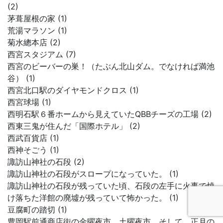
(2)
茅葺屋根の家 (1)
荒湯マラソン (1)
菊水總本店 (2)
西宮スタジアム (7)
西宮のビーバーの巣！（たぶん北山ダム。でなければ満池
谷） (1)
西宮北口駅のダイヤモンドクロス (1)
西宮球場 (1)
西明石駅６番ホームから見えていたQBBチーズの工場 (2)
西東三鬼が住んだ「国際ホテル」 (2)
西武百貨店 (1)
西神そごう (1)
諏訪山神社の石段 (2)
諏訪山神社の石段がスロープになっていた。 (1)
諏訪山神社の石段が残っていた頃、石段の左手に火事で焼
け落ちた洋館の廃墟が残っていて怖かった。 (1)
豆腐町の踏切 (1)
豊岡駅前通商店街の金曜夜市、土曜夜市、そして、正月の