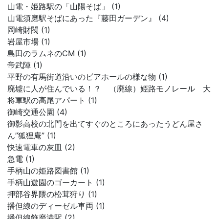
山電・姫路駅の「山陽そば」 (1)
山電須磨駅そばにあった『藤田ガーデン』 (4)
岡崎財閥 (1)
岩屋市場 (1)
島田のラムネのCM (1)
帝武陣 (1)
平野の有馬街道沿いのビアホールの様な物 (1)
廃墟に人が住んでいる！？ （廃線）姫路モノレール 大
将軍駅の高尾アパート (1)
御崎交通公園 (4)
御影高校の北門を出てすぐのところにあったうどん屋さ
ん”狐狸庵” (1)
快速電車の灰皿 (2)
急電 (1)
手柄山の姫路図書館 (1)
手柄山遊園のゴーカート (1)
押部谷界隈の松茸狩り (1)
播但線のディーゼル車両 (1)
播但線飾磨港駅 (2)