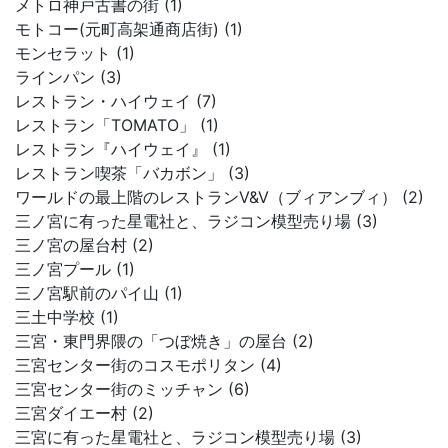
メトロ神戸古書の街 (1)
モトコー(元町高架通商店街) (1)
モンセラット (1)
ラインパン (3)
レストラン・ハイウェイ (7)
レストラン「TOMATO」 (1)
レストラン『ハイウェイ』 (1)
レストラン喫茶「バカボン」 (3)
ワールドの最上階のレストランV&V（ブィアンブィ） (2)
三ノ宮に有った星電社と、ラジコン模型売り場 (3)
三ノ宮の屋台村 (2)
三ノ宮プール (1)
三ノ宮駅前のパイ山 (1)
三土中学校 (1)
三宮・東門界隈の「つぼ焼き」の屋台 (2)
三宮センター街のコスモポリタン (4)
三宮センター街のミッチャン (6)
三宮ダイエー村 (2)
三宮に有った星電社と、ラジコン模型売り場 (3)