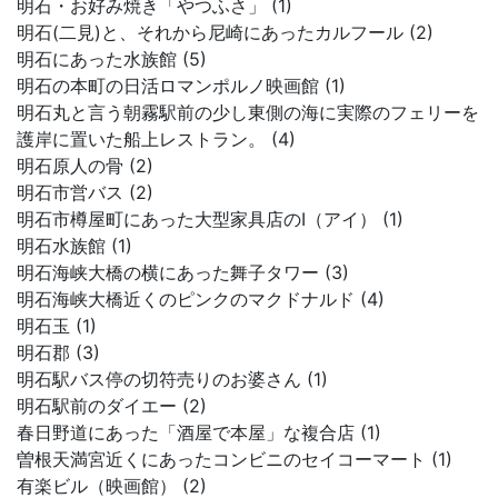
明石・お好み焼き「やつふさ」 (1)
明石(二見)と、それから尼崎にあったカルフール (2)
明石にあった水族館 (5)
明石の本町の日活ロマンポルノ映画館 (1)
明石丸と言う朝霧駅前の少し東側の海に実際のフェリーを
護岸に置いた船上レストラン。 (4)
明石原人の骨 (2)
明石市営バス (2)
明石市樽屋町にあった大型家具店のI（アイ） (1)
明石水族館 (1)
明石海峡大橋の横にあった舞子タワー (3)
明石海峡大橋近くのピンクのマクドナルド (4)
明石玉 (1)
明石郡 (3)
明石駅バス停の切符売りのお婆さん (1)
明石駅前のダイエー (2)
春日野道にあった「酒屋で本屋」な複合店 (1)
曽根天満宮近くにあったコンビニのセイコーマート (1)
有楽ビル（映画館） (2)