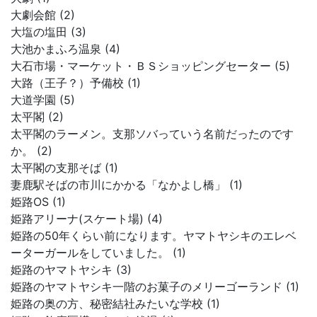
大劇会館 (2)
大塩の塩田 (3)
大池かまふろ温泉 (4)
大石市場・マーケット・ＢＳショッピングセーター (5)
大路（王子？）予備校 (1)
大道学園 (5)
太平閣 (2)
太平閣のラーメン。支那ソバっていう名前だったのです
か。 (2)
太平閣の支那そば (1)
妻鹿駅そばの市川にかかる「なかよし橋」 (1)
姫路OS (1)
姫路アリーナ(スケート場) (4)
姫路の50年くらい前になります。ヤマトヤシキのエレベ
ーターガールをしていました。 (1)
姫路のヤマトヤシキ (3)
姫路のヤマトヤシキ一階のお菓子のメリーゴーランド (1)
姫路の奥の方、秘密結社みたいな学校 (1)