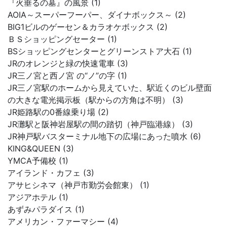
『火垂るの墓』の風景 (1)
AOIA～スーパーフーパー、ダイナボックス～ (2)
BIG1ビルのゲーセン＆カラオケボックス (2)
ＢＳショッピングセーター (1)
BSショッピングセンターとグリーンストア大石 (1)
JRのオレンジと緑の快速電車 (3)
JR三ノ宮と西ノ宮 の“ノ”の字 (1)
JR三ノ宮駅のホームから見えていた、駅近くのビル壁面
の大きな電光掲示板（駅からの方角は不明） (3)
JR姫路駅の0番線乗り場 (2)
JR灘駅と阪神岩屋駅の間の踏切（神戸臨港線） (3)
JR神戸駅バスターミナル地下の広場にあった噴水 (6)
KING&QUEEN (3)
YMCA予備校 (1)
アイランド・カフェ (3)
アサヒシネマ（神戸市勤労会館東） (1)
アジアホテル (1)
あずみパラダイス (1)
アメリカン・ファーマシー (4)