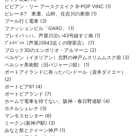
ビビアン・リー アースクエイク B-POP VINC (1)
ピレーネ? 東灘、山幹、住吉川の東側 (1)
プール行く電車 (3)
ファッションビル「GARO」 (1)
プレイバッハ、芦屋川沿い43号線すぐ南 (1)
ﾌﾟﾚｲﾊﾞｯﾊ（芦屋川R43近くの喫茶店） (7)
ブロック30のエンポリオ・アルマーニ (2)
ベルゲン（イタリアン）北野の神戸ムスリムムスク前 (3)
ペルシャ美術館（旧バジャージ邸） (1)
ポートアイランドに有ったバンドール（資本ダイエー）
(2)
ポートピア81 (4)
ポートピアランド (7)
ホームで電車を待てない、阪神・春日野道駅 (4)
ホテルシェレナ (3)
マンモスセンター (6)
ミークン(新神戸駅) (3)
みなと祭とクイーン神戸 (1)