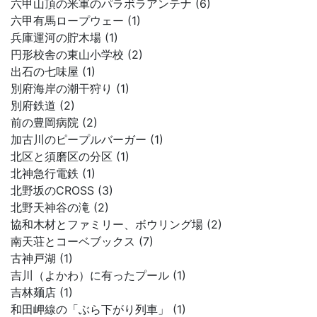
六甲山頂の米軍のパラボラアンテナ (6)
六甲有馬ロープウェー (1)
兵庫運河の貯木場 (1)
円形校舎の東山小学校 (2)
出石の七味屋 (1)
別府海岸の潮干狩り (1)
別府鉄道 (2)
前の豊岡病院 (2)
加古川のピープルバーガー (1)
北区と須磨区の分区 (1)
北神急行電鉄 (1)
北野坂のCROSS (3)
北野天神谷の滝 (2)
協和木材とファミリー、ボウリング場 (2)
南天荘とコーベブックス (7)
古神戸湖 (1)
吉川（よかわ）に有ったプール (1)
吉林麺店 (1)
和田岬線の「ぶら下がり列車」 (1)