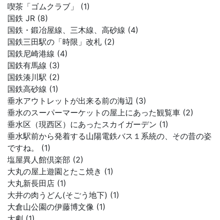
喫茶「ゴムクラブ」 (1)
国鉄 JR (8)
国鉄・鍛冶屋線、三木線、高砂線 (4)
国鉄三田駅の「時限」改札 (2)
国鉄尼崎港線 (4)
国鉄有馬線 (3)
国鉄湊川駅 (2)
国鉄高砂線 (1)
垂水アウトレットが出来る前の海辺 (3)
垂水のスーパーマーケットの屋上にあった観覧車 (2)
垂水区（現西区）にあったスカイガーデン (1)
垂水駅前から発着する山陽電鉄バス１系統の、その昔の姿
ですね。 (1)
塩屋異人館倶楽部 (2)
大丸の屋上遊園とたこ焼き (1)
大丸新長田店 (1)
大井の肉うどん(そごう地下) (1)
大倉山公園の伊藤博文像 (1)
大劇 (1)