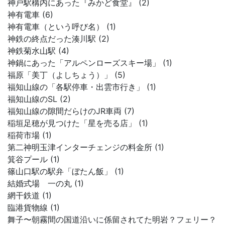
神戸駅構内にあった『みかど食堂』 (2)
神有電車 (6)
神有電車（という呼び名） (1)
神鉄の終点だった湊川駅 (2)
神鉄菊水山駅 (4)
神鍋にあった「アルペンローズスキー場」 (1)
福原「美丁（よしちょう）」 (5)
福知山線の「各駅停車・出雲市行き」 (1)
福知山線のSL (2)
福知山線の隙間だらけのJR車両 (7)
稲垣足穂が見つけた「星を売る店」 (1)
稲荷市場 (1)
第二神明玉津インターチェンジの料金所 (1)
箕谷プール (1)
篠山口駅の駅弁「ぼたん飯」 (1)
結婚式場 一の丸 (1)
網干鉄道 (1)
臨港貨物線 (1)
舞子〜朝霧間の国道沿いに係留されてた明岩？フェリー？