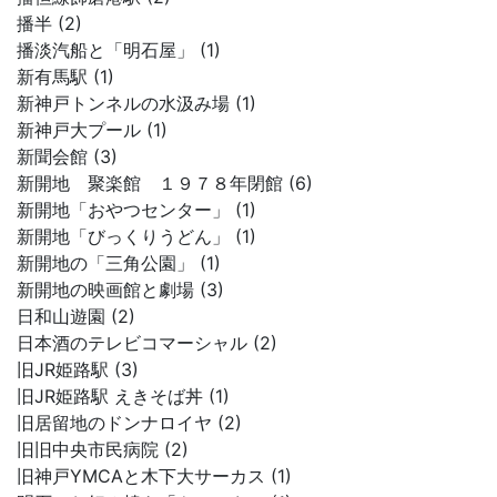
播半 (2)
播淡汽船と「明石屋」 (1)
新有馬駅 (1)
新神戸トンネルの水汲み場 (1)
新神戸大プール (1)
新聞会館 (3)
新開地 聚楽館 １９７８年閉館 (6)
新開地「おやつセンター」 (1)
新開地「びっくりうどん」 (1)
新開地の「三角公園」 (1)
新開地の映画館と劇場 (3)
日和山遊園 (2)
日本酒のテレビコマーシャル (2)
旧JR姫路駅 (3)
旧JR姫路駅 えきそば丼 (1)
旧居留地のドンナロイヤ (2)
旧旧中央市民病院 (2)
旧神戸YMCAと木下大サーカス (1)