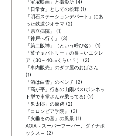
「宝塚映画」と撮影所 (4)
「日常食」としての松茸 (1)
「明石ステーションデパート」にあ
った鉄道ジオラマ (2)
「県立病院」 (1)
「神戸へ行く」 (3)
「第二阪神」（という呼び名） (1)
「菓子ｓパトリー」の長～いエクレ
ア（30～40㎝くらい？） (2)
「車内販売」のダフ屋のおばさん
(1)
「酒は白雪」のベンチ (2)
「高が平」行きの山陽バス(ボンネッ
ト型で車掌さんが乗ってる) (2)
「鬼太郎」の痕跡 (2)
『コロンビア学院』 (3)
『火垂るの墓』の風景 (1)
AOIA～スーパーフーパー、ダイナボ
ックス～ (2)