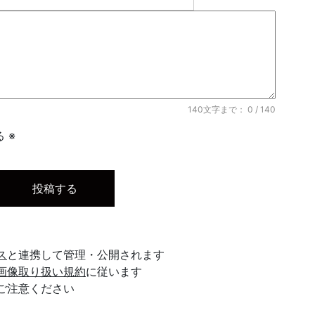
140文字まで：
0
/ 140
 ※
ス
と連携して管理・公開されます
画像取り扱い規約
に従います
ご注意ください