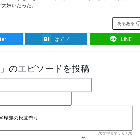
が大嫌いだった。
あるある
ter
はてブ
LINE
り」のエピソードを投稿
70文字まで：
0
/ 70