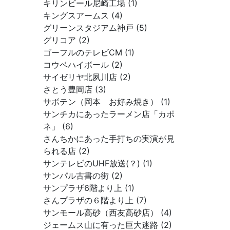
キリンビール尼崎工場 (1)
キングスアームス (4)
グリーンスタジアム神戸 (5)
グリコア (2)
ゴーフルのテレビCM (1)
コウベハイボール (2)
サイゼリヤ北夙川店 (2)
さとう豊岡店 (3)
サボテン（岡本 お好み焼き） (1)
サンチカにあったラーメン店「カポ
ネ」 (6)
さんちかにあった手打ちの実演が見
られる店 (2)
サンテレビのUHF放送(？) (1)
サンパル古書の街 (2)
サンプラザ6階より上 (1)
さんプラザの６階より上 (7)
サンモール高砂（西友高砂店） (4)
ジェームス山に有った巨大迷路 (2)