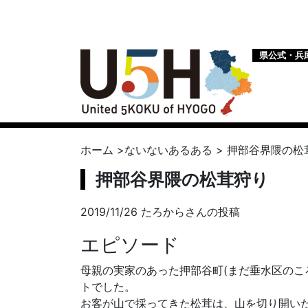
県公式・兵
ホーム
>
ないないあるある
>
押部谷界隈の松
押部谷界隈の松茸狩り
2019/11/26 たろからさんの投稿
エピソード
母親の実家のあった押部谷町(まだ垂水区の
トでした。
お客が山で採ってきた松茸は、山を切り開い