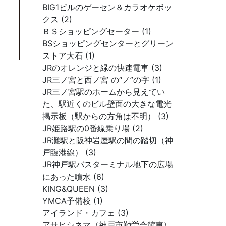
BIG1ビルのゲーセン＆カラオケボッ
クス (2)
ＢＳショッピングセーター (1)
BSショッピングセンターとグリーン
ストア大石 (1)
JRのオレンジと緑の快速電車 (3)
JR三ノ宮と西ノ宮 の“ノ”の字 (1)
JR三ノ宮駅のホームから見えてい
た、駅近くのビル壁面の大きな電光
掲示板（駅からの方角は不明） (3)
JR姫路駅の0番線乗り場 (2)
JR灘駅と阪神岩屋駅の間の踏切（神
戸臨港線） (3)
JR神戸駅バスターミナル地下の広場
にあった噴水 (6)
KING&QUEEN (3)
YMCA予備校 (1)
アイランド・カフェ (3)
アサヒシネマ（神戸市勤労会館東）