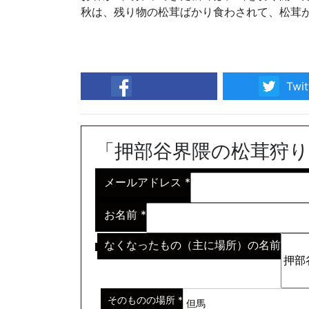
秋は、残り物の松茸ばかり食わされて、松茸
Twit
facebook
「押部谷界隈の松茸狩
メールアドレス
*
お名前
*
なくなったもの（主に場所）の名前
※わからない場合はその説明
*
そのものの場所
*