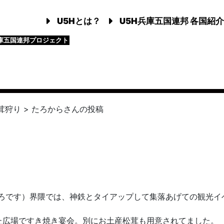
U5Hとは？
U5H兵庫五国連邦 各国紹介
庫五国連邦プロジェクト
茸狩り
>
たろから
さんの投稿
ころです）界隈では、神鉄とタイアップして集落あげての観光イ
た広場ですき焼き宴会。別にお土産松茸も用意されてました。