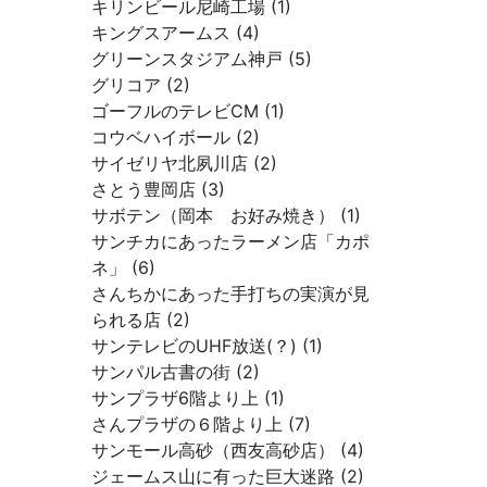
キリンビール尼崎工場 (1)
キングスアームス (4)
グリーンスタジアム神戸 (5)
グリコア (2)
ゴーフルのテレビCM (1)
コウベハイボール (2)
サイゼリヤ北夙川店 (2)
さとう豊岡店 (3)
サボテン（岡本 お好み焼き） (1)
サンチカにあったラーメン店「カポ
ネ」 (6)
さんちかにあった手打ちの実演が見
られる店 (2)
サンテレビのUHF放送(？) (1)
サンパル古書の街 (2)
サンプラザ6階より上 (1)
さんプラザの６階より上 (7)
サンモール高砂（西友高砂店） (4)
ジェームス山に有った巨大迷路 (2)