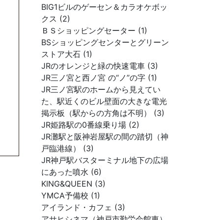
BIG1ビルのゲーセン＆カラオケボッ
クス (2)
ＢＳショッピングセーター (1)
BSショッピングセンターとグリーン
ストア大石 (1)
JRのオレンジと緑の快速電車 (3)
JR三ノ宮と西ノ宮 の“ノ”の字 (1)
JR三ノ宮駅のホームから見えてい
た、駅近くのビル壁面の大きな電光
掲示板（駅からの方角は不明） (3)
JR姫路駅の0番線乗り場 (2)
JR灘駅と阪神岩屋駅の間の踏切（神
戸臨港線） (3)
JR神戸駅バスターミナル地下の広場
にあった噴水 (6)
KING&QUEEN (3)
YMCA予備校 (1)
アイランド・カフェ (3)
アサヒシネマ（神戸市勤労会館東）