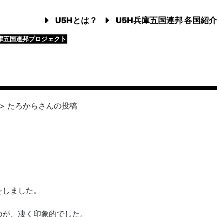
U5Hとは？
U5H兵庫五国連邦 各国紹介
庫五国連邦プロジェクト
>
たろから
さんの投稿
をしました。
のが、凄く印象的でした。