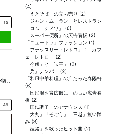
(4)
「えきそば」の立ち売り (2)
「ジャン・ムーラン」とレストラン
15
「コム・シノワ」 (6)
「スーパー便所」の広告看板 (2)
「ニュートラ」ファッション (1)
「ブラッスリー・レトロ」→「カフ
ェ・レトロ」 (2)
「今鶴」と「味平」 (3)
「兵」ナンバー (2)
「和風中華料理」の店だった春陽軒
い物し
(6)
「国民服を背広服に」の古い広告看
板 (2)
49
「国鉄調子」のアナウンス (1)
「大丸」「そごう」「三越」揃い踏
み (3)
「姫路」を歌ったヒット曲 (2)