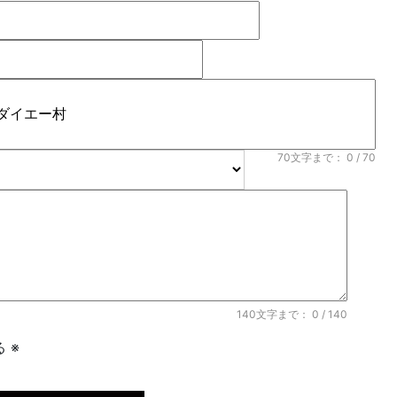
70文字まで：
0
/ 70
140文字まで：
0
/ 140
 ※