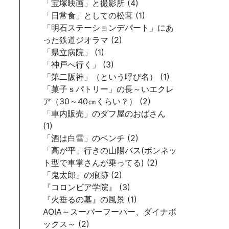
「宝塚映画」と撮影所 (4)
「日常食」としての松茸 (1)
「明石ステーションデパート」にあ
った鉄道ジオラマ (2)
「県立病院」 (1)
「神戸へ行く」 (3)
「第二阪神」（という呼び名） (1)
「菓子ｓパトリー」の長～いエクレ
ア（30～40㎝くらい？） (2)
「車内販売」のダフ屋のおばさん
(1)
「酒は白雪」のベンチ (2)
「高が平」行きの山陽バス(ボンネッ
ト型で車掌さんが乗ってる) (2)
「鬼太郎」の痕跡 (2)
『コロンビア学院』 (3)
『火垂るの墓』の風景 (1)
AOIA～スーパーフーパー、ダイナボ
ックス～ (2)