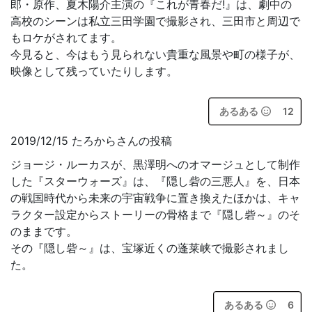
郎・原作、夏木陽介主演の『これが青春だ!』は、劇中の
高校のシーンは私立三田学園で撮影され、三田市と周辺で
もロケがされてます。
今見ると、今はもう見られない貴重な風景や町の様子が、
映像として残っていたりします。
あるある
12
2019/12/15 たろからさんの投稿
ジョージ・ルーカスが、黒澤明へのオマージュとして制作
した『スターウォーズ』は、『隠し砦の三悪人』を、日本
の戦国時代から未来の宇宙戦争に置き換えたほかは、キャ
ラクター設定からストーリーの骨格まで『隠し砦～』のそ
のままです。
その『隠し砦～』は、宝塚近くの蓬莱峡で撮影されまし
た。
あるある
6