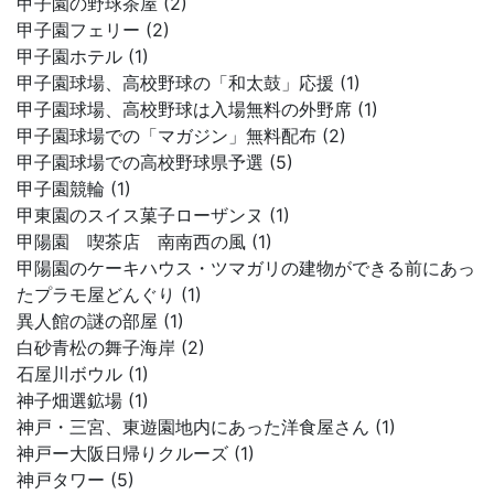
甲子園の野球茶屋 (2)
甲子園フェリー (2)
甲子園ホテル (1)
甲子園球場、高校野球の「和太鼓」応援 (1)
甲子園球場、高校野球は入場無料の外野席 (1)
甲子園球場での「マガジン」無料配布 (2)
甲子園球場での高校野球県予選 (5)
甲子園競輪 (1)
甲東園のスイス菓子ローザンヌ (1)
甲陽園 喫茶店 南南西の風 (1)
甲陽園のケーキハウス・ツマガリの建物ができる前にあっ
たプラモ屋どんぐり (1)
異人館の謎の部屋 (1)
白砂青松の舞子海岸 (2)
石屋川ボウル (1)
神子畑選鉱場 (1)
神戸・三宮、東遊園地内にあった洋食屋さん (1)
神戸ー大阪日帰りクルーズ (1)
神戸タワー (5)