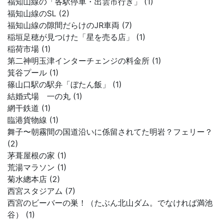
福知山線の「各駅停車・出雲市行き」 (1)
福知山線のSL (2)
福知山線の隙間だらけのJR車両 (7)
稲垣足穂が見つけた「星を売る店」 (1)
稲荷市場 (1)
第二神明玉津インターチェンジの料金所 (1)
箕谷プール (1)
篠山口駅の駅弁「ぼたん飯」 (1)
結婚式場 一の丸 (1)
網干鉄道 (1)
臨港貨物線 (1)
舞子〜朝霧間の国道沿いに係留されてた明岩？フェリー？
(2)
茅葺屋根の家 (1)
荒湯マラソン (1)
菊水總本店 (2)
西宮スタジアム (7)
西宮のビーバーの巣！（たぶん北山ダム。でなければ満池
谷） (1)