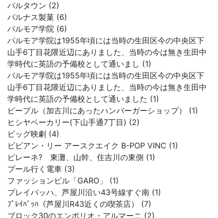
パルタウン (2)
パルナス製菓 (6)
パルモア学院 (6)
パルモア学院は1955年頃には当時の生田区今の中央区下
山手6丁目花隈近辺にありました、当時の今は無き生田中
学時代に英語の予備校として通いまし (1)
パルモア学院は1955年頃には当時の生田区今の中央区下
山手6丁目花隈近辺にありました、当時の今は無き生田中
学時代に英語の予備校として通いました (1)
ピープル（加古川にあったハンバーガーショップ） (1)
ヒシヤベーカリー(下山手通7丁目) (2)
ビッグ映劇 (4)
ビビアン・リー アースクエイク B-POP VINC (1)
ピレーネ? 東灘、山幹、住吉川の東側 (1)
プール行く電車 (3)
ファッションビル「GARO」 (1)
プレイバッハ、芦屋川沿い43号線すぐ南 (1)
ﾌﾟﾚｲﾊﾞｯﾊ（芦屋川R43近くの喫茶店） (7)
ブロック30のエンポリオ・アルマーニ (2)