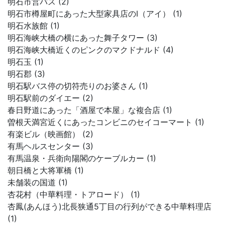
明石市営バス (2)
明石市樽屋町にあった大型家具店のI（アイ） (1)
明石水族館 (1)
明石海峡大橋の横にあった舞子タワー (3)
明石海峡大橋近くのピンクのマクドナルド (4)
明石玉 (1)
明石郡 (3)
明石駅バス停の切符売りのお婆さん (1)
明石駅前のダイエー (2)
春日野道にあった「酒屋で本屋」な複合店 (1)
曽根天満宮近くにあったコンビニのセイコーマート (1)
有楽ビル（映画館） (2)
有馬ヘルスセンター (3)
有馬温泉・兵衛向陽閣のケーブルカー (1)
朝日橋と大将軍橋 (1)
未舗装の国道 (1)
杏花村（中華料理・トアロード） (1)
杏鳳(あんほう)北長狭通5丁目の行列ができる中華料理店
(1)