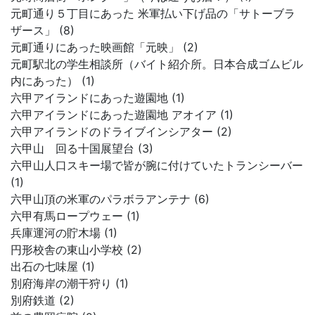
元町通り５丁目にあった 米軍払い下げ品の「サトーブラ
ザース」 (8)
元町通りにあった映画館「元映」 (2)
元町駅北の学生相談所（バイト紹介所。日本合成ゴムビル
内にあった） (1)
六甲アイランドにあった遊園地 (1)
六甲アイランドにあった遊園地 アオイア (1)
六甲アイランドのドライブインシアター (2)
六甲山 回る十国展望台 (3)
六甲山人口スキー場で皆が腕に付けていたトランシーバー
(1)
六甲山頂の米軍のパラボラアンテナ (6)
六甲有馬ロープウェー (1)
兵庫運河の貯木場 (1)
円形校舎の東山小学校 (2)
出石の七味屋 (1)
別府海岸の潮干狩り (1)
別府鉄道 (2)