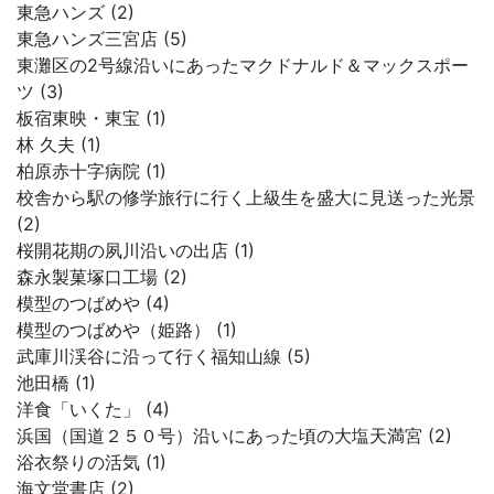
東急ハンズ (2)
東急ハンズ三宮店 (5)
東灘区の2号線沿いにあったマクドナルド＆マックスポー
ツ (3)
板宿東映・東宝 (1)
林 久夫 (1)
柏原赤十字病院 (1)
校舎から駅の修学旅行に行く上級生を盛大に見送った光景
(2)
桜開花期の夙川沿いの出店 (1)
森永製菓塚口工場 (2)
模型のつばめや (4)
模型のつばめや（姫路） (1)
武庫川渓谷に沿って行く福知山線 (5)
池田橋 (1)
洋食「いくた」 (4)
浜国（国道２５０号）沿いにあった頃の大塩天満宮 (2)
浴衣祭りの活気 (1)
海文堂書店 (2)