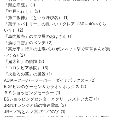
「県立病院」 (1)
「神戸へ行く」 (3)
「第二阪神」（という呼び名） (1)
「菓子ｓパトリー」の長～いエクレア（30～40㎝くら
い？） (2)
「車内販売」のダフ屋のおばさん (1)
「酒は白雪」のベンチ (2)
「高が平」行きの山陽バス(ボンネット型で車掌さんが乗
ってる) (2)
「鬼太郎」の痕跡 (2)
『コロンビア学院』 (3)
『火垂るの墓』の風景 (1)
AOIA～スーパーフーパー、ダイナボックス～ (2)
BIG1ビルのゲーセン＆カラオケボックス (2)
ＢＳショッピングセーター (1)
BSショッピングセンターとグリーンストア大石 (1)
JRのオレンジと緑の快速電車 (3)
JR三ノ宮と西ノ宮 の“ノ”の字 (1)