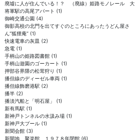
廃墟に人が住んでいる！？ （廃線）姫路モノレール 大
将軍駅の高尾アパート (1)
御崎交通公園 (4)
御影高校の北門を出てすぐのところにあったうどん屋さ
ん”狐狸庵” (1)
快速電車の灰皿 (2)
急電 (1)
手柄山の姫路図書館 (1)
手柄山遊園のゴーカート (1)
押部谷界隈の松茸狩り (1)
播但線のディーゼル車両 (1)
播但線飾磨港駅 (2)
播半 (2)
播淡汽船と「明石屋」 (1)
新有馬駅 (1)
新神戸トンネルの水汲み場 (1)
新神戸大プール (1)
新聞会館 (3)
新開地 聚楽館 １９７８年閉館 (6)