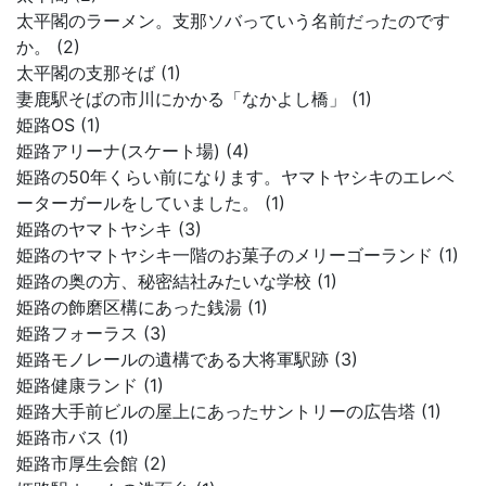
太平閣のラーメン。支那ソバっていう名前だったのです
か。 (2)
太平閣の支那そば (1)
妻鹿駅そばの市川にかかる「なかよし橋」 (1)
姫路OS (1)
姫路アリーナ(スケート場) (4)
姫路の50年くらい前になります。ヤマトヤシキのエレベ
ーターガールをしていました。 (1)
姫路のヤマトヤシキ (3)
姫路のヤマトヤシキ一階のお菓子のメリーゴーランド (1)
姫路の奥の方、秘密結社みたいな学校 (1)
姫路の飾磨区構にあった銭湯 (1)
姫路フォーラス (3)
姫路モノレールの遺構である大将軍駅跡 (3)
姫路健康ランド (1)
姫路大手前ビルの屋上にあったサントリーの広告塔 (1)
姫路市バス (1)
姫路市厚生会館 (2)