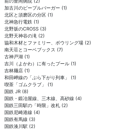
前の豊岡病院 (2)
加古川のピープルバーガー (1)
北区と須磨区の分区 (1)
北神急行電鉄 (1)
北野坂のCROSS (3)
北野天神谷の滝 (2)
協和木材とファミリー、ボウリング場 (2)
南天荘とコーベブックス (7)
古神戸湖 (1)
吉川（よかわ）に有ったプール (1)
吉林麺店 (1)
和田岬線の「ぶら下がり列車」 (1)
喫茶「ゴムクラブ」 (1)
国鉄 JR (8)
国鉄・鍛冶屋線、三木線、高砂線 (4)
国鉄三田駅の「時限」改札 (2)
国鉄尼崎港線 (4)
国鉄有馬線 (3)
国鉄湊川駅 (2)