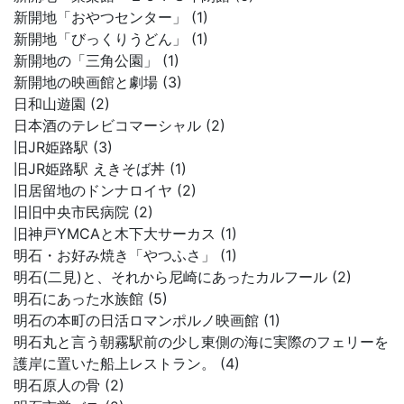
新開地「おやつセンター」 (1)
新開地「びっくりうどん」 (1)
新開地の「三角公園」 (1)
新開地の映画館と劇場 (3)
日和山遊園 (2)
日本酒のテレビコマーシャル (2)
旧JR姫路駅 (3)
旧JR姫路駅 えきそば丼 (1)
旧居留地のドンナロイヤ (2)
旧旧中央市民病院 (2)
旧神戸YMCAと木下大サーカス (1)
明石・お好み焼き「やつふさ」 (1)
明石(二見)と、それから尼崎にあったカルフール (2)
明石にあった水族館 (5)
明石の本町の日活ロマンポルノ映画館 (1)
明石丸と言う朝霧駅前の少し東側の海に実際のフェリーを
護岸に置いた船上レストラン。 (4)
明石原人の骨 (2)