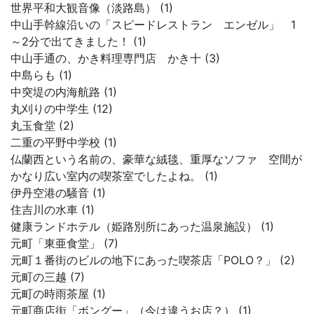
世界平和大観音像（淡路島） (1)
中山手幹線沿いの「スピードレストラン エンゼル」 1
～2分で出てきました！ (1)
中山手通の、かき料理専門店 かき十 (3)
中島らも (1)
中突堤の内海航路 (1)
丸刈りの中学生 (12)
丸玉食堂 (2)
二重の平野中学校 (1)
仏蘭西という名前の、豪華な絨毯、重厚なソファ 空間が
かなり広い室内の喫茶室でしたよね。 (1)
伊丹空港の騒音 (1)
住吉川の水車 (1)
健康ランドホテル（姫路別所にあった温泉施設） (1)
元町「東亜食堂」 (7)
元町１番街のビルの地下にあった喫茶店「POLO？」 (2)
元町の三越 (7)
元町の時雨茶屋 (1)
元町商店街「ボングー」（今は違うお店？） (1)