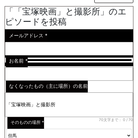
「「宝塚映画」と撮影所」のエ
ピソードを投稿
メールアドレス
*
お名前
*
なくなったもの（主に場所）の名前
※わからない場合はその説明
*
70文字まで：
0
/ 70
そのものの場所
*