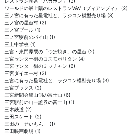
レストラン喫茶「バカボン」 (3)
ワールドの最上階のレストランV&V（ブィアンブィ） (2)
三ノ宮に有った星電社と、ラジコン模型売り場 (3)
三ノ宮の屋台村 (2)
三ノ宮プール (1)
三ノ宮駅前のパイ山 (1)
三土中学校 (1)
三宮・東門界隈の「つぼ焼き」の屋台 (2)
三宮センター街のコスモポリタン (4)
三宮センター街のミッチャン (6)
三宮ダイエー村 (2)
三宮に有った星電社と、ラジコン模型売り場 (3)
三宮ブックス (2)
三宮新聞会館山側の富士山 (6)
三宮駅前の山一證券の富士山 (1)
三木鉄道 (2)
三田スケート (2)
三田の「せいもん」 (1)
三田映画劇場 (1)