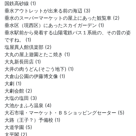
国鉄高砂線 (1)
垂水アウトレットが出来る前の海辺 (3)
垂水のスーパーマーケットの屋上にあった観覧車 (2)
垂水区（現西区）にあったスカイガーデン (1)
垂水駅前から発着する山陽電鉄バス１系統の、その昔の姿
ですね。 (1)
塩屋異人館倶楽部 (2)
大丸の屋上遊園とたこ焼き (1)
大丸新長田店 (1)
大井の肉うどん(そごう地下) (1)
大倉山公園の伊藤博文像 (1)
大劇 (1)
大劇会館 (2)
大塩の塩田 (3)
大池かまふろ温泉 (4)
大石市場・マーケット・ＢＳショッピングセーター (5)
大路（王子？）予備校 (1)
大道学園 (5)
太平閣 (2)