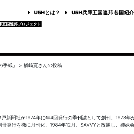
U5Hとは？
U5H兵庫五国連邦 各国紹介
庫五国連邦プロジェクト
の手紙」
>
楢崎寛
さんの投稿
新聞社が1974年に年4回発行の季刊誌として創刊。1978年
冊発行を機に月刊化、1984年12月、SAVVYと改題し、姉妹