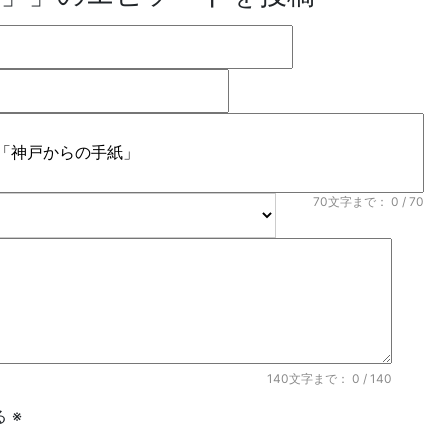
70文字まで：
0
/ 70
140文字まで：
0
/ 140
 ※