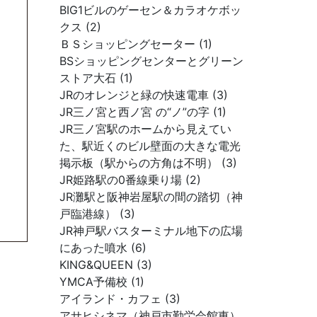
BIG1ビルのゲーセン＆カラオケボッ
クス (2)
ＢＳショッピングセーター (1)
BSショッピングセンターとグリーン
ストア大石 (1)
JRのオレンジと緑の快速電車 (3)
JR三ノ宮と西ノ宮 の“ノ”の字 (1)
JR三ノ宮駅のホームから見えてい
た、駅近くのビル壁面の大きな電光
掲示板（駅からの方角は不明） (3)
JR姫路駅の0番線乗り場 (2)
JR灘駅と阪神岩屋駅の間の踏切（神
戸臨港線） (3)
JR神戸駅バスターミナル地下の広場
にあった噴水 (6)
KING&QUEEN (3)
YMCA予備校 (1)
アイランド・カフェ (3)
アサヒシネマ（神戸市勤労会館東）