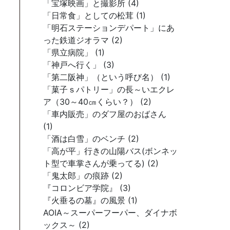
「宝塚映画」と撮影所 (4)
「日常食」としての松茸 (1)
「明石ステーションデパート」にあ
った鉄道ジオラマ (2)
「県立病院」 (1)
「神戸へ行く」 (3)
「第二阪神」（という呼び名） (1)
「菓子ｓパトリー」の長～いエクレ
ア（30～40㎝くらい？） (2)
「車内販売」のダフ屋のおばさん
(1)
「酒は白雪」のベンチ (2)
「高が平」行きの山陽バス(ボンネッ
ト型で車掌さんが乗ってる) (2)
「鬼太郎」の痕跡 (2)
『コロンビア学院』 (3)
『火垂るの墓』の風景 (1)
AOIA～スーパーフーパー、ダイナボ
ックス～ (2)