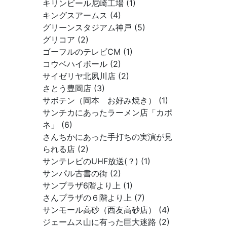
キリンビール尼崎工場 (1)
キングスアームス (4)
グリーンスタジアム神戸 (5)
グリコア (2)
ゴーフルのテレビCM (1)
コウベハイボール (2)
サイゼリヤ北夙川店 (2)
さとう豊岡店 (3)
サボテン（岡本 お好み焼き） (1)
サンチカにあったラーメン店「カポ
ネ」 (6)
さんちかにあった手打ちの実演が見
られる店 (2)
サンテレビのUHF放送(？) (1)
サンパル古書の街 (2)
サンプラザ6階より上 (1)
さんプラザの６階より上 (7)
サンモール高砂（西友高砂店） (4)
ジェームス山に有った巨大迷路 (2)