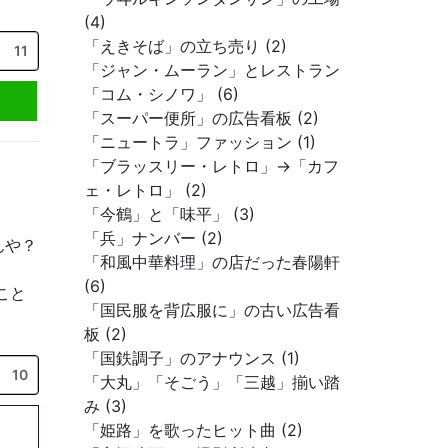
(4)
「えきそば」の立ち売り (2)
11
「ジャン・ムーラン」とレストラン
「コム・シノワ」 (6)
「スーパー便所」の広告看板 (2)
「ニュートラ」ファッション (1)
「ブラッスリー・レトロ」→「カフ
ェ・レトロ」 (2)
「今鶴」と「味平」 (3)
「兵」ナンバー (2)
んや？
「和風中華料理」の店だった春陽軒
(6)
こと
「国民服を背広服に」の古い広告看
板 (2)
「国鉄調子」のアナウンス (1)
10
「大丸」「そごう」「三越」揃い踏
み (3)
「姫路」を歌ったヒット曲 (2)