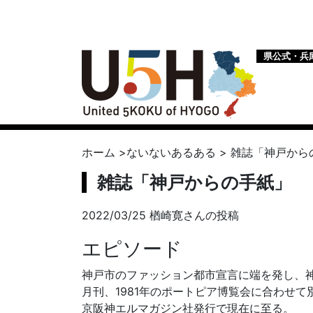
県公式・兵
ホーム
>
ないないあるある
>
雑誌「神戸から
雑誌「神戸からの手紙」
2022/03/25 楢崎寛さんの投稿
エピソード
神戸市のファッション都市宣言に端を発し、神戸
月刊、1981年のポートピア博覧会に合わせて別
京阪神エルマガジン社発行で現在に至る。