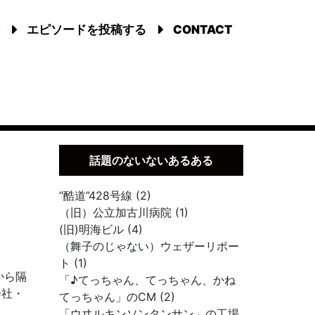
エピソードを投稿する
CONTACT
話題のないないあるある
“酷道”428号線 (2)
（旧）公立加古川病院 (1)
(旧)明海ビル (4)
（舞子のじゃない）ウェザーリポー
ト (1)
から隔
「♪てっちゃん、てっちゃん、かね
会社・
てっちゃん」のCM (2)
「ウヰルキンソンタンサン」の工場