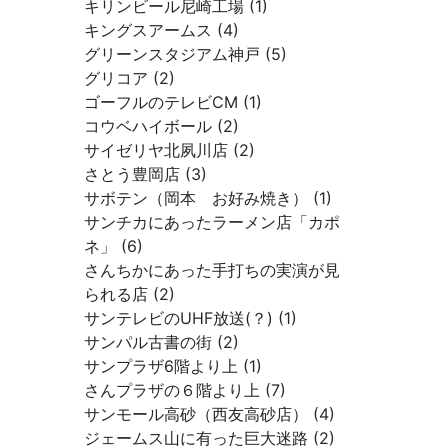
キリンビール尼崎工場 (1)
キングスアームス (4)
グリーンスタジアム神戸 (5)
グリコア (2)
ゴーフルのテレビCM (1)
コウベハイボール (2)
サイゼリヤ北夙川店 (2)
さとう豊岡店 (3)
サボテン（岡本 お好み焼き） (1)
サンチカにあったラーメン店「カポ
ネ」 (6)
さんちかにあった手打ちの実演が見
られる店 (2)
サンテレビのUHF放送(？) (1)
サンパル古書の街 (2)
サンプラザ6階より上 (1)
さんプラザの６階より上 (7)
サンモール高砂（西友高砂店） (4)
ジェームス山に有った巨大迷路 (2)