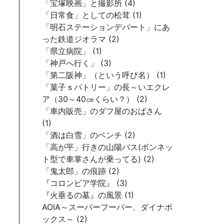
「宝塚映画」と撮影所 (4)
「日常食」としての松茸 (1)
「明石ステーションデパート」にあ
った鉄道ジオラマ (2)
「県立病院」 (1)
「神戸へ行く」 (3)
「第二阪神」（という呼び名） (1)
「菓子ｓパトリー」の長～いエクレ
ア（30～40㎝くらい？） (2)
「車内販売」のダフ屋のおばさん
(1)
「酒は白雪」のベンチ (2)
「高が平」行きの山陽バス(ボンネッ
ト型で車掌さんが乗ってる) (2)
「鬼太郎」の痕跡 (2)
『コロンビア学院』 (3)
『火垂るの墓』の風景 (1)
AOIA～スーパーフーパー、ダイナボ
ックス～ (2)