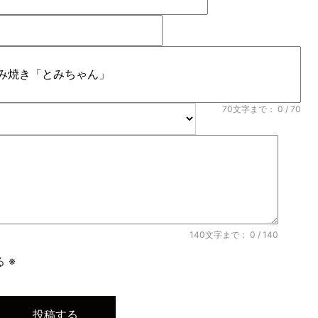
70文字まで：
0
/ 70
140文字まで：
0
/ 140
 ※