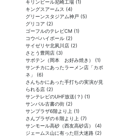
キリンビール尼崎工場 (1)
キングスアームス (4)
グリーンスタジアム神戸 (5)
グリコア (2)
ゴーフルのテレビCM (1)
コウベハイボール (2)
サイゼリヤ北夙川店 (2)
さとう豊岡店 (3)
サボテン（岡本 お好み焼き） (1)
サンチカにあったラーメン店「カポ
ネ」 (6)
さんちかにあった手打ちの実演が見
られる店 (2)
サンテレビのUHF放送(？) (1)
サンパル古書の街 (2)
サンプラザ6階より上 (1)
さんプラザの６階より上 (7)
サンモール高砂（西友高砂店） (4)
ジェームス山に有った巨大迷路 (2)