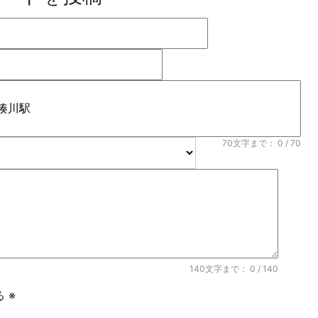
70文字まで：
0
/ 70
140文字まで：
0
/ 140
 ※