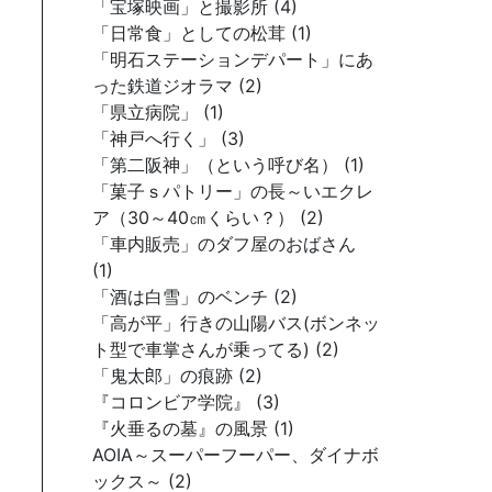
「宝塚映画」と撮影所 (4)
「日常食」としての松茸 (1)
「明石ステーションデパート」にあ
った鉄道ジオラマ (2)
「県立病院」 (1)
「神戸へ行く」 (3)
「第二阪神」（という呼び名） (1)
「菓子ｓパトリー」の長～いエクレ
ア（30～40㎝くらい？） (2)
「車内販売」のダフ屋のおばさん
(1)
「酒は白雪」のベンチ (2)
「高が平」行きの山陽バス(ボンネッ
ト型で車掌さんが乗ってる) (2)
「鬼太郎」の痕跡 (2)
『コロンビア学院』 (3)
『火垂るの墓』の風景 (1)
AOIA～スーパーフーパー、ダイナボ
ックス～ (2)