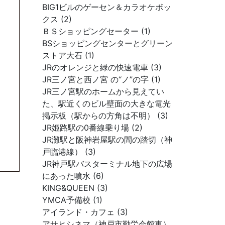
BIG1ビルのゲーセン＆カラオケボッ
クス (2)
ＢＳショッピングセーター (1)
BSショッピングセンターとグリーン
ストア大石 (1)
JRのオレンジと緑の快速電車 (3)
JR三ノ宮と西ノ宮 の“ノ”の字 (1)
JR三ノ宮駅のホームから見えてい
た、駅近くのビル壁面の大きな電光
掲示板（駅からの方角は不明） (3)
JR姫路駅の0番線乗り場 (2)
JR灘駅と阪神岩屋駅の間の踏切（神
戸臨港線） (3)
JR神戸駅バスターミナル地下の広場
にあった噴水 (6)
KING&QUEEN (3)
YMCA予備校 (1)
アイランド・カフェ (3)
アサヒシネマ（神戸市勤労会館東）