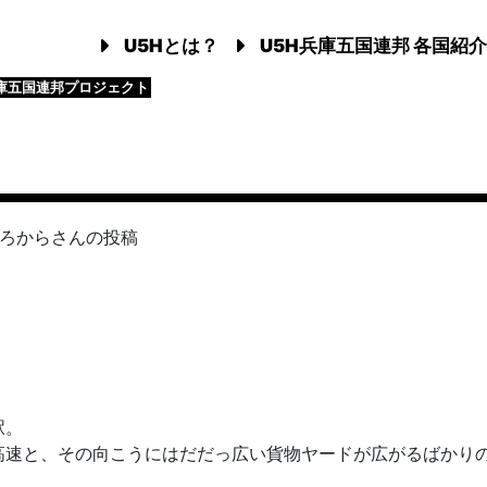
U5Hとは？
U5H兵庫五国連邦 各国紹介
庫五国連邦プロジェクト
ろから
さんの投稿
駅。
高速と、その向こうにはだだっ広い貨物ヤードが広がるばかり