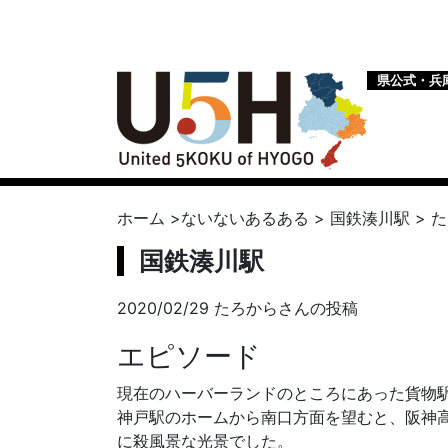
県公式・兵
ホーム
>
ないないあるある
>
国鉄湊川駅
>
た
国鉄湊川駅
2020/02/29 たろからさんの投稿
エピソード
現在のハーバーランドのところにあった貨物
神戸駅のホームから南口方面を望むと、阪神
に殺風景な光景でした。