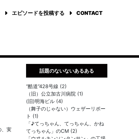
エピソードを投稿する
CONTACT
話題のないないあるある
“酷道”428号線 (2)
（旧）公立加古川病院 (1)
(旧)明海ビル (4)
（舞子のじゃない）ウェザーリポー
ト (1)
「♪てっちゃん、てっちゃん、かね
の、実
てっちゃん」のCM (2)
「ウヰルキンソンタンサン」の工場