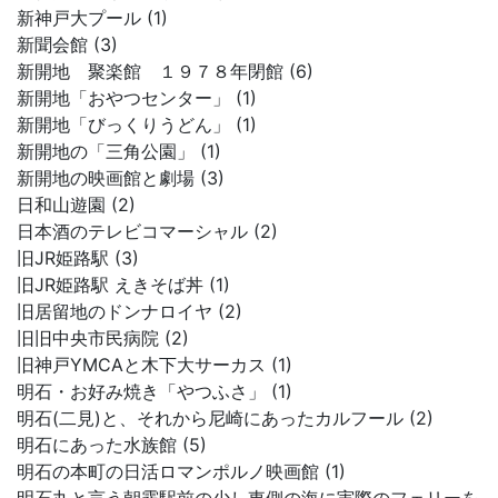
新神戸大プール (1)
新聞会館 (3)
新開地 聚楽館 １９７８年閉館 (6)
新開地「おやつセンター」 (1)
新開地「びっくりうどん」 (1)
新開地の「三角公園」 (1)
新開地の映画館と劇場 (3)
日和山遊園 (2)
日本酒のテレビコマーシャル (2)
旧JR姫路駅 (3)
旧JR姫路駅 えきそば丼 (1)
旧居留地のドンナロイヤ (2)
旧旧中央市民病院 (2)
旧神戸YMCAと木下大サーカス (1)
明石・お好み焼き「やつふさ」 (1)
明石(二見)と、それから尼崎にあったカルフール (2)
明石にあった水族館 (5)
明石の本町の日活ロマンポルノ映画館 (1)