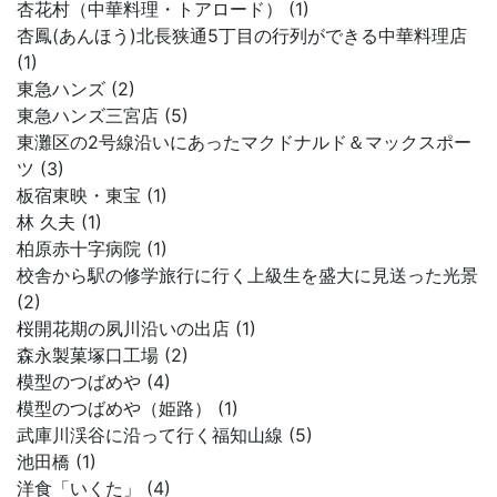
杏花村（中華料理・トアロード） (1)
杏鳳(あんほう)北長狭通5丁目の行列ができる中華料理店
(1)
東急ハンズ (2)
東急ハンズ三宮店 (5)
東灘区の2号線沿いにあったマクドナルド＆マックスポー
ツ (3)
板宿東映・東宝 (1)
林 久夫 (1)
柏原赤十字病院 (1)
校舎から駅の修学旅行に行く上級生を盛大に見送った光景
(2)
桜開花期の夙川沿いの出店 (1)
森永製菓塚口工場 (2)
模型のつばめや (4)
模型のつばめや（姫路） (1)
武庫川渓谷に沿って行く福知山線 (5)
池田橋 (1)
洋食「いくた」 (4)