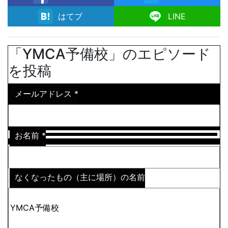
facebook
はてブ
LINE
「YMCA予備校」のエピソード
を投稿
メールアドレス
*
お名前
*
なくなったもの（主に場所）の名前
※わからない場合はその説明
*