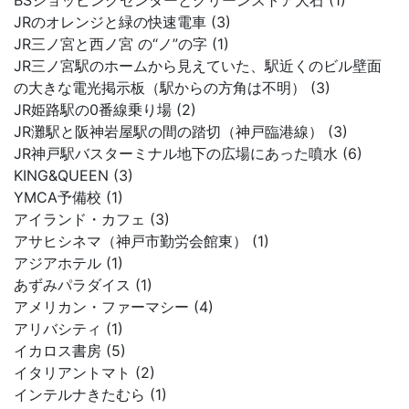
BSショッピングセンターとグリーンストア大石 (1)
JRのオレンジと緑の快速電車 (3)
JR三ノ宮と西ノ宮 の“ノ”の字 (1)
JR三ノ宮駅のホームから見えていた、駅近くのビル壁面
の大きな電光掲示板（駅からの方角は不明） (3)
JR姫路駅の0番線乗り場 (2)
JR灘駅と阪神岩屋駅の間の踏切（神戸臨港線） (3)
JR神戸駅バスターミナル地下の広場にあった噴水 (6)
KING&QUEEN (3)
YMCA予備校 (1)
アイランド・カフェ (3)
アサヒシネマ（神戸市勤労会館東） (1)
アジアホテル (1)
あずみパラダイス (1)
アメリカン・ファーマシー (4)
アリバシティ (1)
イカロス書房 (5)
イタリアントマト (2)
インテルナきたむら (1)