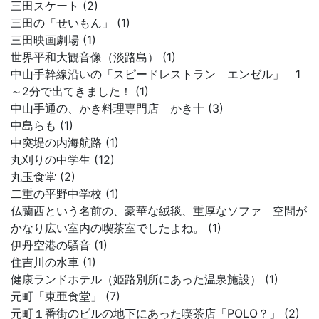
三田スケート (2)
三田の「せいもん」 (1)
三田映画劇場 (1)
世界平和大観音像（淡路島） (1)
中山手幹線沿いの「スピードレストラン エンゼル」 1
～2分で出てきました！ (1)
中山手通の、かき料理専門店 かき十 (3)
中島らも (1)
中突堤の内海航路 (1)
丸刈りの中学生 (12)
丸玉食堂 (2)
二重の平野中学校 (1)
仏蘭西という名前の、豪華な絨毯、重厚なソファ 空間が
かなり広い室内の喫茶室でしたよね。 (1)
伊丹空港の騒音 (1)
住吉川の水車 (1)
健康ランドホテル（姫路別所にあった温泉施設） (1)
元町「東亜食堂」 (7)
元町１番街のビルの地下にあった喫茶店「POLO？」 (2)