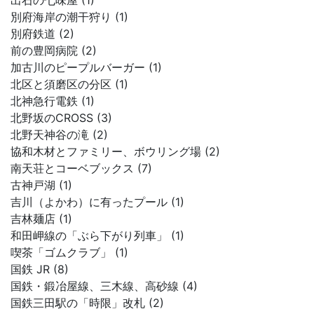
出石の七味屋 (1)
別府海岸の潮干狩り (1)
別府鉄道 (2)
前の豊岡病院 (2)
加古川のピープルバーガー (1)
北区と須磨区の分区 (1)
北神急行電鉄 (1)
北野坂のCROSS (3)
北野天神谷の滝 (2)
協和木材とファミリー、ボウリング場 (2)
南天荘とコーベブックス (7)
古神戸湖 (1)
吉川（よかわ）に有ったプール (1)
吉林麺店 (1)
和田岬線の「ぶら下がり列車」 (1)
喫茶「ゴムクラブ」 (1)
国鉄 JR (8)
国鉄・鍛冶屋線、三木線、高砂線 (4)
国鉄三田駅の「時限」改札 (2)