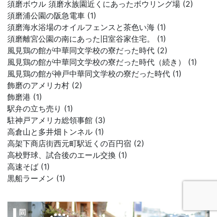
須磨ボウル 須磨水族園近くにあったボウリング場 (2)
須磨浦公園の阪急電車 (1)
須磨海水浴場のオイルフェンスと茶色い海 (1)
須磨離宮公園の南にあった旧室谷家住宅。 (1)
風見鶏の館が中華同文学校の寮だった時代 (2)
風見鶏の館が中華同文学校の寮だった時代（続き） (1)
風見鶏の館が神戸中華同文学校の寮だった時代 (1)
飾磨のアメリカ村 (2)
飾磨港 (1)
駅弁の立ち売り (1)
駐神戸アメリカ総領事館 (3)
高倉山と多井畑トンネル (1)
高架下商店街西元町駅近くの百円宿 (2)
高校野球、試合後のエール交換 (1)
高速そば (1)
黒船ラーメン (1)