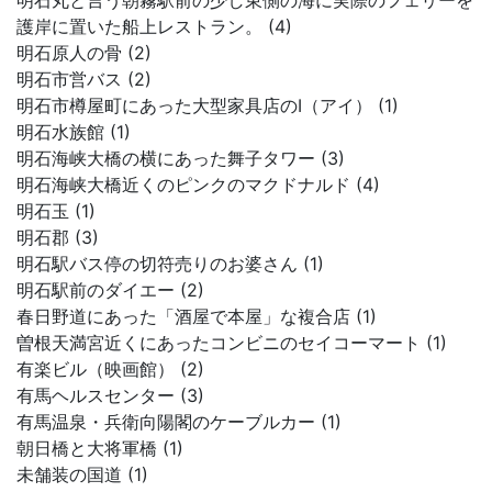
明石丸と言う朝霧駅前の少し東側の海に実際のフェリーを
護岸に置いた船上レストラン。 (4)
明石原人の骨 (2)
明石市営バス (2)
明石市樽屋町にあった大型家具店のI（アイ） (1)
明石水族館 (1)
明石海峡大橋の横にあった舞子タワー (3)
明石海峡大橋近くのピンクのマクドナルド (4)
明石玉 (1)
明石郡 (3)
明石駅バス停の切符売りのお婆さん (1)
明石駅前のダイエー (2)
春日野道にあった「酒屋で本屋」な複合店 (1)
曽根天満宮近くにあったコンビニのセイコーマート (1)
有楽ビル（映画館） (2)
有馬ヘルスセンター (3)
有馬温泉・兵衛向陽閣のケーブルカー (1)
朝日橋と大将軍橋 (1)
未舗装の国道 (1)