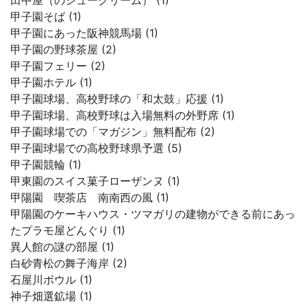
田中屋（のシュークリーム） (1)
甲子園そば (1)
甲子園にあった阪神競馬場 (1)
甲子園の野球茶屋 (2)
甲子園フェリー (2)
甲子園ホテル (1)
甲子園球場、高校野球の「和太鼓」応援 (1)
甲子園球場、高校野球は入場無料の外野席 (1)
甲子園球場での「マガジン」無料配布 (2)
甲子園球場での高校野球県予選 (5)
甲子園競輪 (1)
甲東園のスイス菓子ローザンヌ (1)
甲陽園 喫茶店 南南西の風 (1)
甲陽園のケーキハウス・ツマガリの建物ができる前にあっ
たプラモ屋どんぐり (1)
異人館の謎の部屋 (1)
白砂青松の舞子海岸 (2)
石屋川ボウル (1)
神子畑選鉱場 (1)