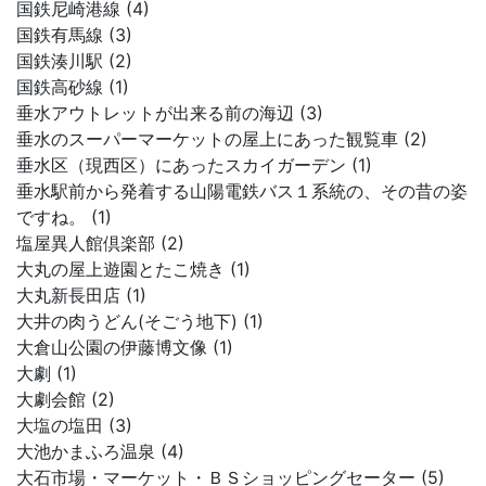
国鉄尼崎港線 (4)
国鉄有馬線 (3)
国鉄湊川駅 (2)
国鉄高砂線 (1)
垂水アウトレットが出来る前の海辺 (3)
垂水のスーパーマーケットの屋上にあった観覧車 (2)
垂水区（現西区）にあったスカイガーデン (1)
垂水駅前から発着する山陽電鉄バス１系統の、その昔の姿
ですね。 (1)
塩屋異人館倶楽部 (2)
大丸の屋上遊園とたこ焼き (1)
大丸新長田店 (1)
大井の肉うどん(そごう地下) (1)
大倉山公園の伊藤博文像 (1)
大劇 (1)
大劇会館 (2)
大塩の塩田 (3)
大池かまふろ温泉 (4)
大石市場・マーケット・ＢＳショッピングセーター (5)