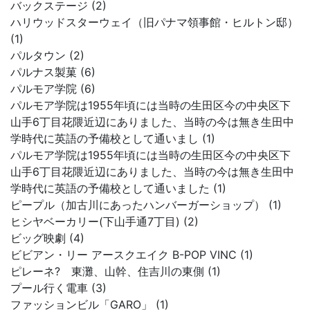
バックステージ (2)
ハリウッドスターウェイ（旧パナマ領事館・ヒルトン邸）
(1)
パルタウン (2)
パルナス製菓 (6)
パルモア学院 (6)
パルモア学院は1955年頃には当時の生田区今の中央区下
山手6丁目花隈近辺にありました、当時の今は無き生田中
学時代に英語の予備校として通いまし (1)
パルモア学院は1955年頃には当時の生田区今の中央区下
山手6丁目花隈近辺にありました、当時の今は無き生田中
学時代に英語の予備校として通いました (1)
ピープル（加古川にあったハンバーガーショップ） (1)
ヒシヤベーカリー(下山手通7丁目) (2)
ビッグ映劇 (4)
ビビアン・リー アースクエイク B-POP VINC (1)
ピレーネ? 東灘、山幹、住吉川の東側 (1)
プール行く電車 (3)
ファッションビル「GARO」 (1)