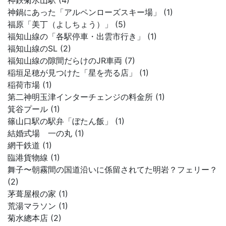
神鉄菊水山駅 (4)
神鍋にあった「アルペンローズスキー場」 (1)
福原「美丁（よしちょう）」 (5)
福知山線の「各駅停車・出雲市行き」 (1)
福知山線のSL (2)
福知山線の隙間だらけのJR車両 (7)
稲垣足穂が見つけた「星を売る店」 (1)
稲荷市場 (1)
第二神明玉津インターチェンジの料金所 (1)
箕谷プール (1)
篠山口駅の駅弁「ぼたん飯」 (1)
結婚式場 一の丸 (1)
網干鉄道 (1)
臨港貨物線 (1)
舞子〜朝霧間の国道沿いに係留されてた明岩？フェリー？
(2)
茅葺屋根の家 (1)
荒湯マラソン (1)
菊水總本店 (2)