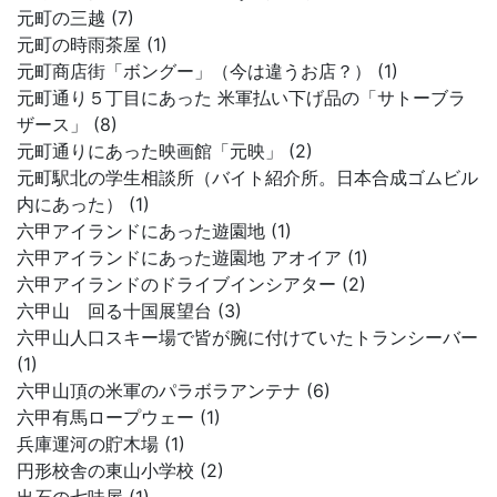
元町の三越 (7)
元町の時雨茶屋 (1)
元町商店街「ボングー」（今は違うお店？） (1)
元町通り５丁目にあった 米軍払い下げ品の「サトーブラ
ザース」 (8)
元町通りにあった映画館「元映」 (2)
元町駅北の学生相談所（バイト紹介所。日本合成ゴムビル
内にあった） (1)
六甲アイランドにあった遊園地 (1)
六甲アイランドにあった遊園地 アオイア (1)
六甲アイランドのドライブインシアター (2)
六甲山 回る十国展望台 (3)
六甲山人口スキー場で皆が腕に付けていたトランシーバー
(1)
六甲山頂の米軍のパラボラアンテナ (6)
六甲有馬ロープウェー (1)
兵庫運河の貯木場 (1)
円形校舎の東山小学校 (2)