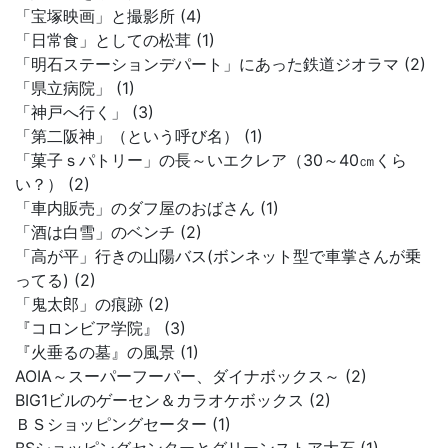
「宝塚映画」と撮影所 (4)
「日常食」としての松茸 (1)
「明石ステーションデパート」にあった鉄道ジオラマ (2)
「県立病院」 (1)
「神戸へ行く」 (3)
「第二阪神」（という呼び名） (1)
「菓子ｓパトリー」の長～いエクレア（30～40㎝くら
い？） (2)
「車内販売」のダフ屋のおばさん (1)
「酒は白雪」のベンチ (2)
「高が平」行きの山陽バス(ボンネット型で車掌さんが乗
ってる) (2)
「鬼太郎」の痕跡 (2)
『コロンビア学院』 (3)
『火垂るの墓』の風景 (1)
AOIA～スーパーフーパー、ダイナボックス～ (2)
BIG1ビルのゲーセン＆カラオケボックス (2)
ＢＳショッピングセーター (1)