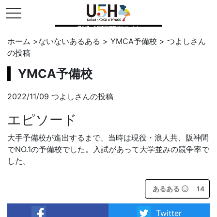
toggle navigation
県公式・兵庫五国連邦プロジェクト
ホーム
>
ないないあるある
>
YMCA予備校
>
つよし
さん
の投稿
YMCA予備校
2022/11/09 つよしさんの投稿
エピソード
大手予備校が進出するまで、当時は現役・浪人共、阪神間
でNO.1の予備校でした。入試があって大学並みの競争率で
した。
あるある
14
Twitter