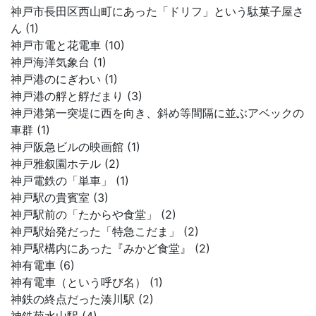
神戸市長田区西山町にあった「ドリフ」という駄菓子屋さ
ん (1)
神戸市電と花電車 (10)
神戸海洋気象台 (1)
神戸港のにぎわい (1)
神戸港の艀と艀だまり (3)
神戸港第一突堤に西を向き、斜め等間隔に並ぶアベックの
車群 (1)
神戸阪急ビルの映画館 (1)
神戸雅叙園ホテル (2)
神戸電鉄の「単車」 (1)
神戸駅の貴賓室 (3)
神戸駅前の「たからや食堂」 (2)
神戸駅始発だった「特急こだま」 (2)
神戸駅構内にあった『みかど食堂』 (2)
神有電車 (6)
神有電車（という呼び名） (1)
神鉄の終点だった湊川駅 (2)