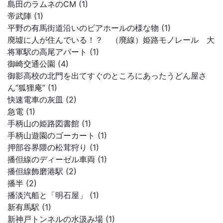
島田のラムネのCM (1)
帝武陣 (1)
平野の有馬街道沿いのビアホールの様な物 (1)
廃墟に人が住んでいる！？ （廃線）姫路モノレール 大
将軍駅の高尾アパート (1)
御崎交通公園 (4)
御影高校の北門を出てすぐのところにあったうどん屋さ
ん”狐狸庵” (1)
快速電車の灰皿 (2)
急電 (1)
手柄山の姫路図書館 (1)
手柄山遊園のゴーカート (1)
押部谷界隈の松茸狩り (1)
播但線のディーゼル車両 (1)
播但線飾磨港駅 (2)
播半 (2)
播淡汽船と「明石屋」 (1)
新有馬駅 (1)
新神戸トンネルの水汲み場 (1)