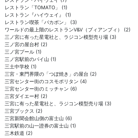
レストラン・ハイウェイ (7)
レストラン「TOMATO」 (1)
レストラン『ハイウェイ』 (1)
レストラン喫茶「バカボン」 (3)
ワールドの最上階のレストランV&V（ブィアンブィ） (2)
三ノ宮に有った星電社と、ラジコン模型売り場 (3)
三ノ宮の屋台村 (2)
三ノ宮プール (1)
三ノ宮駅前のパイ山 (1)
三土中学校 (1)
三宮・東門界隈の「つぼ焼き」の屋台 (2)
三宮センター街のコスモポリタン (4)
三宮センター街のミッチャン (6)
三宮ダイエー村 (2)
三宮に有った星電社と、ラジコン模型売り場 (3)
三宮ブックス (2)
三宮新聞会館山側の富士山 (6)
三宮駅前の山一證券の富士山 (1)
三木鉄道 (2)