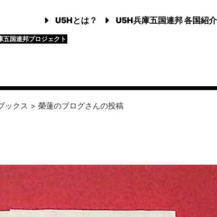
U5Hとは？
U5H兵庫五国連邦 各国紹介
庫五国連邦プロジェクト
ブックス
>
榮蓮のブログ
さんの投稿