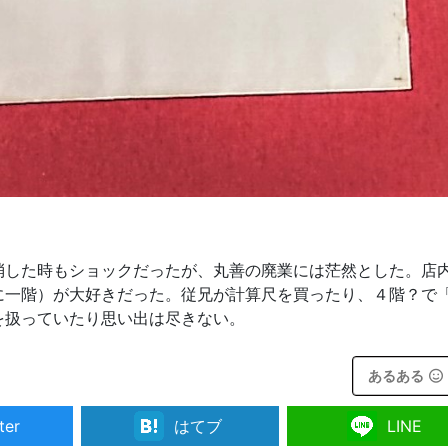
消した時もショックだったが、丸善の廃業には茫然とした。店
に一階）が大好きだった。従兄が計算尺を買ったり、４階？で
を扱っていたり思い出は尽きない。
あるある
ter
はてブ
LINE