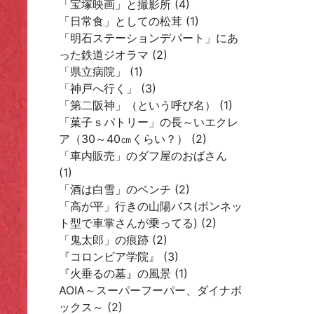
「宝塚映画」と撮影所 (4)
「日常食」としての松茸 (1)
「明石ステーションデパート」にあ
った鉄道ジオラマ (2)
「県立病院」 (1)
「神戸へ行く」 (3)
「第二阪神」（という呼び名） (1)
「菓子ｓパトリー」の長～いエクレ
ア（30～40㎝くらい？） (2)
「車内販売」のダフ屋のおばさん
(1)
「酒は白雪」のベンチ (2)
「高が平」行きの山陽バス(ボンネッ
ト型で車掌さんが乗ってる) (2)
「鬼太郎」の痕跡 (2)
『コロンビア学院』 (3)
『火垂るの墓』の風景 (1)
AOIA～スーパーフーパー、ダイナボ
ックス～ (2)