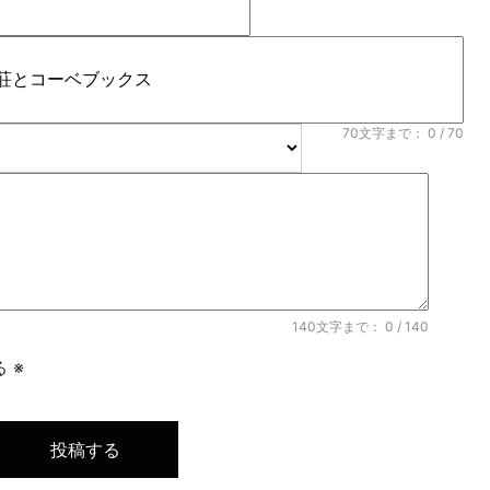
70文字まで：
0
/ 70
140文字まで：
0
/ 140
 ※