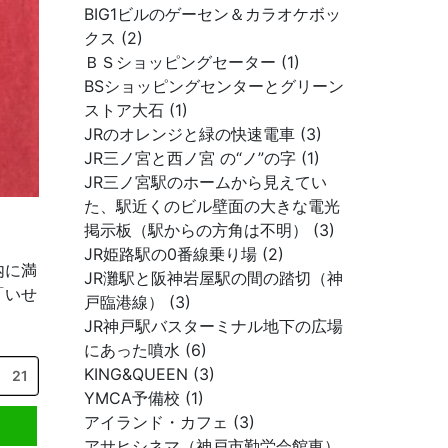
BIG1ビルのゲーセン＆カラオケボッ
クス (2)
ＢＳショッピングセーター (1)
BSショッピングセンターとグリーン
ストア大石 (1)
JRのオレンジと緑の快速電車 (3)
JR三ノ宮と西ノ宮 の“ノ”の字 (1)
JR三ノ宮駅のホームから見えてい
た、駅近くのビル壁面の大きな電光
掲示板（駅からの方角は不明） (3)
JR姫路駅の0番線乗り場 (2)
内に満
JR灘駅と阪神岩屋駅の間の踏切（神
「いせ
戸臨港線） (3)
JR神戸駅バスターミナル地下の広場
にあった噴水 (6)
KING&QUEEN (3)
21
YMCA予備校 (1)
アイランド・カフェ (3)
アサヒシネマ（神戸市勤労会館東）