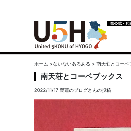
県公式・兵
ホーム
>
ないないあるある
>
南天荘とコーベ
南天荘とコーベブックス
2022/11/17 榮蓮のブログさんの投稿