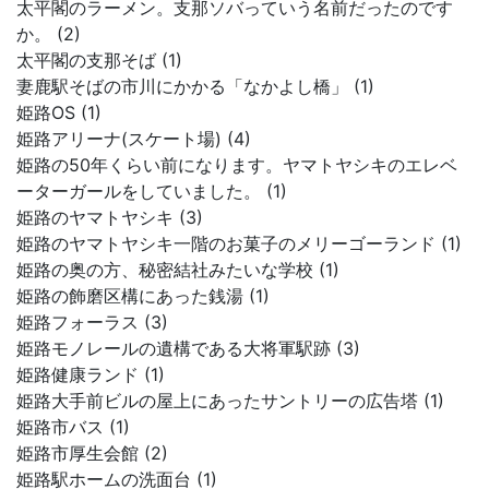
太平閣のラーメン。支那ソバっていう名前だったのです
か。 (2)
太平閣の支那そば (1)
妻鹿駅そばの市川にかかる「なかよし橋」 (1)
姫路OS (1)
姫路アリーナ(スケート場) (4)
姫路の50年くらい前になります。ヤマトヤシキのエレベ
ーターガールをしていました。 (1)
姫路のヤマトヤシキ (3)
姫路のヤマトヤシキ一階のお菓子のメリーゴーランド (1)
姫路の奥の方、秘密結社みたいな学校 (1)
姫路の飾磨区構にあった銭湯 (1)
姫路フォーラス (3)
姫路モノレールの遺構である大将軍駅跡 (3)
姫路健康ランド (1)
姫路大手前ビルの屋上にあったサントリーの広告塔 (1)
姫路市バス (1)
姫路市厚生会館 (2)
姫路駅ホームの洗面台 (1)