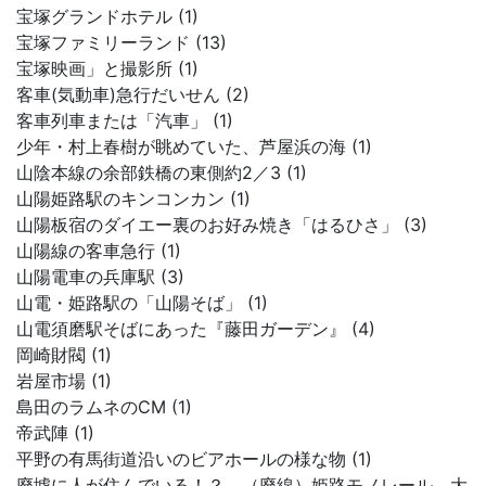
宝塚グランドホテル (1)
宝塚ファミリーランド (13)
宝塚映画」と撮影所 (1)
客車(気動車)急行だいせん (2)
客車列車または「汽車」 (1)
少年・村上春樹が眺めていた、芦屋浜の海 (1)
山陰本線の余部鉄橋の東側約2／3 (1)
山陽姫路駅のキンコンカン (1)
山陽板宿のダイエー裏のお好み焼き「はるひさ」 (3)
山陽線の客車急行 (1)
山陽電車の兵庫駅 (3)
山電・姫路駅の「山陽そば」 (1)
山電須磨駅そばにあった『藤田ガーデン』 (4)
岡崎財閥 (1)
岩屋市場 (1)
島田のラムネのCM (1)
帝武陣 (1)
平野の有馬街道沿いのビアホールの様な物 (1)
廃墟に人が住んでいる！？ （廃線）姫路モノレール 大