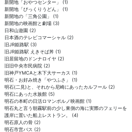
新開地「おやつセンター」 (1)
新開地「びっくりうどん」 (1)
新開地の「三角公園」 (1)
新開地の映画館と劇場 (3)
日和山遊園 (2)
日本酒のテレビコマーシャル (2)
旧JR姫路駅 (3)
旧JR姫路駅 えきそば丼 (1)
旧居留地のドンナロイヤ (2)
旧旧中央市民病院 (2)
旧神戸YMCAと木下大サーカス (1)
明石・お好み焼き「やつふさ」 (1)
明石(二見)と、それから尼崎にあったカルフール (2)
明石にあった水族館 (5)
明石の本町の日活ロマンポルノ映画館 (1)
明石丸と言う朝霧駅前の少し東側の海に実際のフェリーを
護岸に置いた船上レストラン。 (4)
明石原人の骨 (2)
明石市営バス (2)