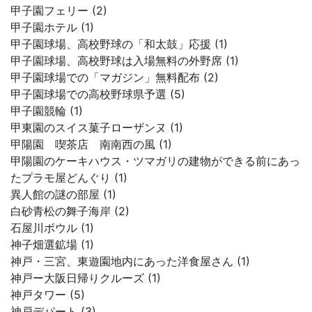
甲子園フェリー (2)
甲子園ホテル (1)
甲子園球場、高校野球の「和太鼓」応援 (1)
甲子園球場、高校野球は入場無料の外野席 (1)
甲子園球場での「マガジン」無料配布 (2)
甲子園球場での高校野球県予選 (5)
甲子園競輪 (1)
甲東園のスイス菓子ローザンヌ (1)
甲陽園 喫茶店 南南西の風 (1)
甲陽園のケーキハウス・ツマガリの建物ができる前にあっ
たプラモ屋どんぐり (1)
異人館の謎の部屋 (1)
白砂青松の舞子海岸 (2)
石屋川ボウル (1)
神子畑選鉱場 (1)
神戸・三宮、東遊園地内にあった洋食屋さん (1)
神戸ー大阪日帰りクルーズ (1)
神戸タワー (5)
神戸デパート (3)