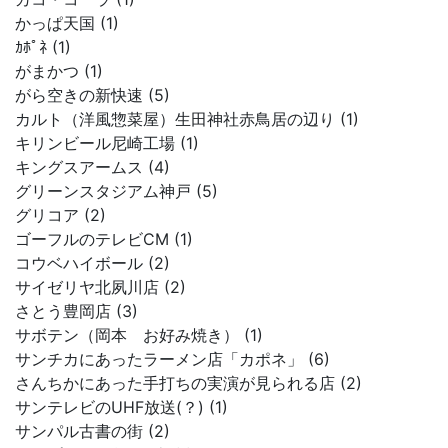
かっぱ天国 (1)
ｶﾎﾟﾈ (1)
がまかつ (1)
がら空きの新快速 (5)
カルト（洋風惣菜屋）生田神社赤鳥居の辺り (1)
キリンビール尼崎工場 (1)
キングスアームス (4)
グリーンスタジアム神戸 (5)
グリコア (2)
ゴーフルのテレビCM (1)
コウベハイボール (2)
サイゼリヤ北夙川店 (2)
さとう豊岡店 (3)
サボテン（岡本 お好み焼き） (1)
サンチカにあったラーメン店「カポネ」 (6)
さんちかにあった手打ちの実演が見られる店 (2)
サンテレビのUHF放送(？) (1)
サンパル古書の街 (2)