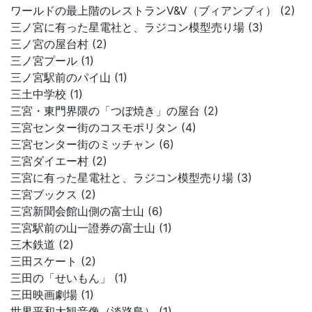
ワールドの最上階のレストランV&V（ブィアンブィ） (2)
三ノ宮に有った星電社と、ラジコン模型売り場 (3)
三ノ宮の屋台村 (2)
三ノ宮プール (1)
三ノ宮駅前のパイ山 (1)
三土中学校 (1)
三宮・東門界隈の「つぼ焼き」の屋台 (2)
三宮センター街のコスモポリタン (4)
三宮センター街のミッチャン (6)
三宮ダイエー村 (2)
三宮に有った星電社と、ラジコン模型売り場 (3)
三宮ブックス (2)
三宮新聞会館山側の富士山 (6)
三宮駅前の山一證券の富士山 (1)
三木鉄道 (2)
三田スケート (2)
三田の「せいもん」 (1)
三田映画劇場 (1)
世界平和大観音像（淡路島） (1)