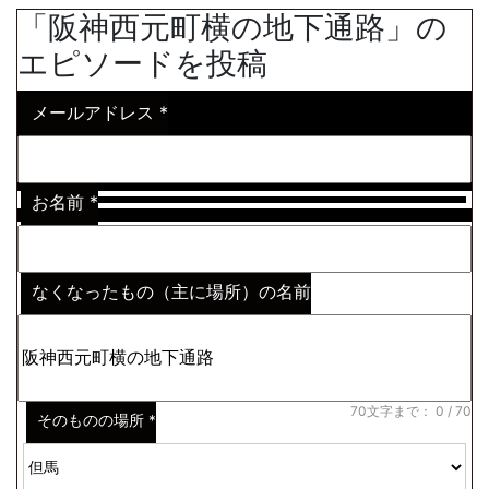
「阪神西元町横の地下通路」の
エピソードを投稿
メールアドレス
*
お名前
*
なくなったもの（主に場所）の名前
※わからない場合はその説明
*
70文字まで：
0
/ 70
そのものの場所
*