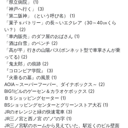
「県立病院」 (1)
「神戸へ行く」 (3)
「第二阪神」（という呼び名） (1)
「菓子ｓパトリー」の長～いエクレア（30～40㎝くら
い？） (2)
「車内販売」のダフ屋のおばさん (1)
「酒は白雪」のベンチ (2)
「高が平」行きの山陽バス(ボンネット型で車掌さんが乗
ってる) (2)
「鬼太郎」の痕跡 (2)
『コロンビア学院』 (3)
『火垂るの墓』の風景 (1)
AOIA～スーパーフーパー、ダイナボックス～ (2)
BIG1ビルのゲーセン＆カラオケボックス (2)
ＢＳショッピングセーター (1)
BSショッピングセンターとグリーンストア大石 (1)
JRのオレンジと緑の快速電車 (3)
JR三ノ宮と西ノ宮 の“ノ”の字 (1)
JR三ノ宮駅のホームから見えていた、駅近くのビル壁面