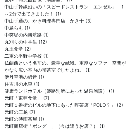
中山手幹線沿いの「スピードレストラン エンゼル」 1
～2分で出てきました！ (1)
中山手通の、かき料理専門店 かき十 (3)
中島らも (1)
中突堤の内海航路 (1)
丸刈りの中学生 (12)
丸玉食堂 (2)
二重の平野中学校 (1)
仏蘭西という名前の、豪華な絨毯、重厚なソファ 空間が
かなり広い室内の喫茶室でしたよね。 (1)
伊丹空港の騒音 (1)
住吉川の水車 (1)
健康ランドホテル（姫路別所にあった温泉施設） (1)
元町「東亜食堂」 (7)
元町１番街のビルの地下にあった喫茶店「POLO？」 (2)
元町の三越 (7)
元町の時雨茶屋 (1)
元町商店街「ボングー」（今は違うお店？） (1)