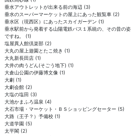
垂水アウトレットが出来る前の海辺 (3)
垂水のスーパーマーケットの屋上にあった観覧車 (2)
垂水区（現西区）にあったスカイガーデン (1)
垂水駅前から発着する山陽電鉄バス１系統の、その昔の姿
ですね。 (1)
塩屋異人館倶楽部 (2)
大丸の屋上遊園とたこ焼き (1)
大丸新長田店 (1)
大井の肉うどん(そごう地下) (1)
大倉山公園の伊藤博文像 (1)
大劇 (1)
大劇会館 (2)
大塩の塩田 (3)
大池かまふろ温泉 (4)
大石市場・マーケット・ＢＳショッピングセーター (5)
大路（王子？）予備校 (1)
大道学園 (5)
太平閣 (2)