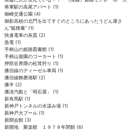
将軍駅の高尾アパート (1)
御崎交通公園 (4)
御影高校の北門を出てすぐのところにあったうどん屋さ
ん”狐狸庵” (1)
快速電車の灰皿 (2)
急電 (1)
手柄山の姫路図書館 (1)
手柄山遊園のゴーカート (1)
押部谷界隈の松茸狩り (1)
播但線のディーゼル車両 (1)
播但線飾磨港駅 (2)
播半 (2)
播淡汽船と「明石屋」 (1)
新有馬駅 (1)
新神戸トンネルの水汲み場 (1)
新神戸大プール (1)
新聞会館 (3)
新開地 聚楽館 １９７８年閉館 (6)