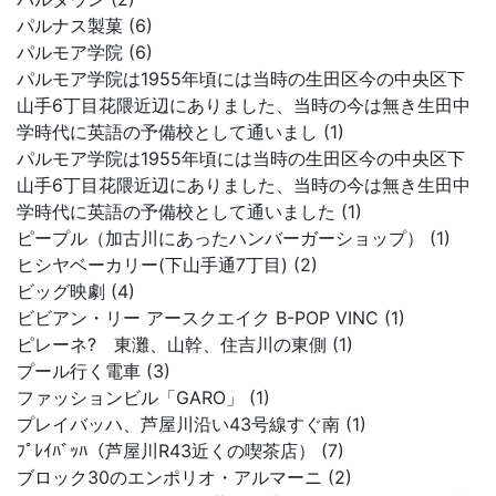
パルナス製菓 (6)
パルモア学院 (6)
パルモア学院は1955年頃には当時の生田区今の中央区下
山手6丁目花隈近辺にありました、当時の今は無き生田中
学時代に英語の予備校として通いまし (1)
パルモア学院は1955年頃には当時の生田区今の中央区下
山手6丁目花隈近辺にありました、当時の今は無き生田中
学時代に英語の予備校として通いました (1)
ピープル（加古川にあったハンバーガーショップ） (1)
ヒシヤベーカリー(下山手通7丁目) (2)
ビッグ映劇 (4)
ビビアン・リー アースクエイク B-POP VINC (1)
ピレーネ? 東灘、山幹、住吉川の東側 (1)
プール行く電車 (3)
ファッションビル「GARO」 (1)
プレイバッハ、芦屋川沿い43号線すぐ南 (1)
ﾌﾟﾚｲﾊﾞｯﾊ（芦屋川R43近くの喫茶店） (7)
ブロック30のエンポリオ・アルマーニ (2)