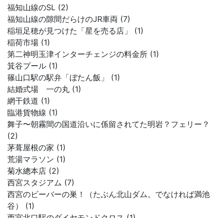
福知山線のSL (2)
福知山線の隙間だらけのJR車両 (7)
稲垣足穂が見つけた「星を売る店」 (1)
稲荷市場 (1)
第二神明玉津インターチェンジの料金所 (1)
箕谷プール (1)
篠山口駅の駅弁「ぼたん飯」 (1)
結婚式場 一の丸 (1)
網干鉄道 (1)
臨港貨物線 (1)
舞子〜朝霧間の国道沿いに係留されてた明岩？フェリー？
(2)
茅葺屋根の家 (1)
荒湯マラソン (1)
菊水總本店 (2)
西宮スタジアム (7)
西宮のビーバーの巣！（たぶん北山ダム。でなければ満池
谷） (1)
西宮北口駅のダイヤモンドクロス (1)