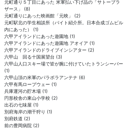
元町通り５丁目にあった 米軍払い下げ品の「サトーブラ
ザース」 (8)
元町通りにあった映画館「元映」 (2)
元町駅北の学生相談所（バイト紹介所。日本合成ゴムビル
内にあった） (1)
六甲アイランドにあった遊園地 (1)
六甲アイランドにあった遊園地 アオイア (1)
六甲アイランドのドライブインシアター (2)
六甲山 回る十国展望台 (3)
六甲山人口スキー場で皆が腕に付けていたトランシーバー
(1)
六甲山頂の米軍のパラボラアンテナ (6)
六甲有馬ロープウェー (1)
兵庫運河の貯木場 (1)
円形校舎の東山小学校 (2)
出石の七味屋 (1)
別府海岸の潮干狩り (1)
別府鉄道 (2)
前の豊岡病院 (2)