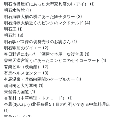
明石市樽屋町にあった大型家具店のI（アイ） (1)
明石水族館 (1)
明石海峡大橋の横にあった舞子タワー (3)
明石海峡大橋近くのピンクのマクドナルド (4)
明石玉 (1)
明石郡 (3)
明石駅バス停の切符売りのお婆さん (1)
明石駅前のダイエー (2)
春日野道にあった「酒屋で本屋」な複合店 (1)
曽根天満宮近くにあったコンビニのセイコーマート (1)
有楽ビル（映画館） (2)
有馬ヘルスセンター (3)
有馬温泉・兵衛向陽閣のケーブルカー (1)
朝日橋と大将軍橋 (1)
未舗装の国道 (1)
杏花村（中華料理・トアロード） (1)
杏鳳(あんほう)北長狭通5丁目の行列ができる中華料理店
(1)
東急ハンズ (2)