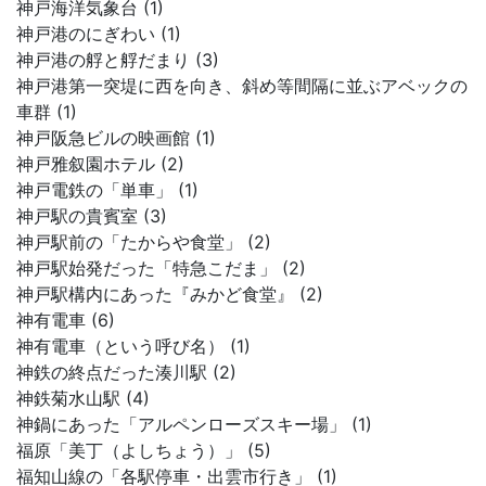
神戸海洋気象台 (1)
神戸港のにぎわい (1)
神戸港の艀と艀だまり (3)
神戸港第一突堤に西を向き、斜め等間隔に並ぶアベックの
車群 (1)
神戸阪急ビルの映画館 (1)
神戸雅叙園ホテル (2)
神戸電鉄の「単車」 (1)
神戸駅の貴賓室 (3)
神戸駅前の「たからや食堂」 (2)
神戸駅始発だった「特急こだま」 (2)
神戸駅構内にあった『みかど食堂』 (2)
神有電車 (6)
神有電車（という呼び名） (1)
神鉄の終点だった湊川駅 (2)
神鉄菊水山駅 (4)
神鍋にあった「アルペンローズスキー場」 (1)
福原「美丁（よしちょう）」 (5)
福知山線の「各駅停車・出雲市行き」 (1)