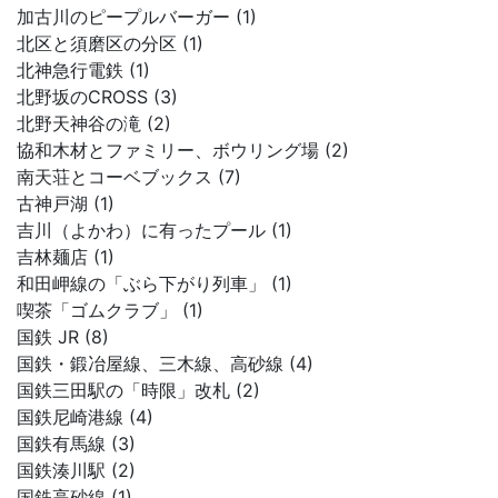
加古川のピープルバーガー (1)
北区と須磨区の分区 (1)
北神急行電鉄 (1)
北野坂のCROSS (3)
北野天神谷の滝 (2)
協和木材とファミリー、ボウリング場 (2)
南天荘とコーベブックス (7)
古神戸湖 (1)
吉川（よかわ）に有ったプール (1)
吉林麺店 (1)
和田岬線の「ぶら下がり列車」 (1)
喫茶「ゴムクラブ」 (1)
国鉄 JR (8)
国鉄・鍛冶屋線、三木線、高砂線 (4)
国鉄三田駅の「時限」改札 (2)
国鉄尼崎港線 (4)
国鉄有馬線 (3)
国鉄湊川駅 (2)
国鉄高砂線 (1)