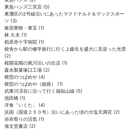
東急ハンズ三宮店 (5)
東灘区の2号線沿いにあったマクドナルド＆マックスポー
ツ (3)
板宿東映・東宝 (1)
林 久夫 (1)
柏原赤十字病院 (1)
校舎から駅の修学旅行に行く上級生を盛大に見送った光景
(2)
桜開花期の夙川沿いの出店 (1)
森永製菓塚口工場 (2)
模型のつばめや (4)
模型のつばめや（姫路） (1)
武庫川渓谷に沿って行く福知山線 (5)
池田橋 (1)
洋食「いくた」 (4)
浜国（国道２５０号）沿いにあった頃の大塩天満宮 (2)
浴衣祭りの活気 (1)
海文堂書店 (2)