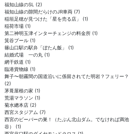
福知山線のSL (2)
福知山線の隙間だらけのJR車両 (7)
稲垣足穂が見つけた「星を売る店」 (1)
稲荷市場 (1)
第二神明玉津インターチェンジの料金所 (1)
箕谷プール (1)
篠山口駅の駅弁「ぼたん飯」 (1)
結婚式場 一の丸 (1)
網干鉄道 (1)
臨港貨物線 (1)
舞子〜朝霧間の国道沿いに係留されてた明岩？フェリー？
(2)
茅葺屋根の家 (1)
荒湯マラソン (1)
菊水總本店 (2)
西宮スタジアム (7)
西宮のビーバーの巣！（たぶん北山ダム。でなければ満池
谷） (1)
西宮北口駅のダイヤモンドクロス (1)