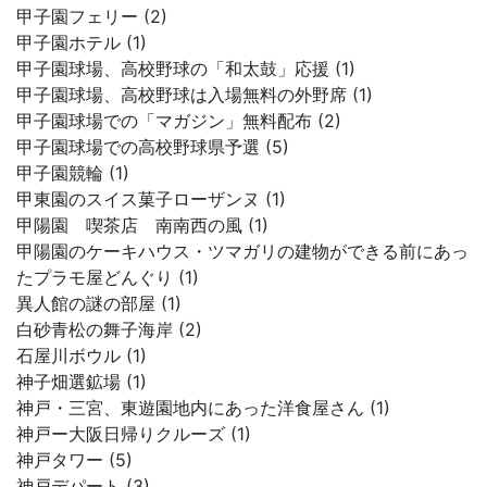
甲子園フェリー (2)
甲子園ホテル (1)
甲子園球場、高校野球の「和太鼓」応援 (1)
甲子園球場、高校野球は入場無料の外野席 (1)
甲子園球場での「マガジン」無料配布 (2)
甲子園球場での高校野球県予選 (5)
甲子園競輪 (1)
甲東園のスイス菓子ローザンヌ (1)
甲陽園 喫茶店 南南西の風 (1)
甲陽園のケーキハウス・ツマガリの建物ができる前にあっ
たプラモ屋どんぐり (1)
異人館の謎の部屋 (1)
白砂青松の舞子海岸 (2)
石屋川ボウル (1)
神子畑選鉱場 (1)
神戸・三宮、東遊園地内にあった洋食屋さん (1)
神戸ー大阪日帰りクルーズ (1)
神戸タワー (5)
神戸デパート (3)