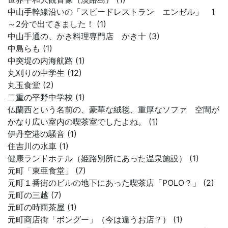
中山手幹線沿いの「スピードレストラン エンゼル」 1
～2分で出てきました！ (1)
中山手通の、かき料理専門店 かき十 (3)
中島らも (1)
中突堤の内海航路 (1)
丸刈りの中学生 (12)
丸玉食堂 (2)
二重の平野中学校 (1)
仏蘭西という名前の、豪華な絨毯、重厚なソファ 空間が
かなり広い室内の喫茶室でしたよね。 (1)
伊丹空港の騒音 (1)
住吉川の水車 (1)
健康ランドホテル（姫路別所にあった温泉施設） (1)
元町「東亜食堂」 (7)
元町１番街のビルの地下にあった喫茶店「POLO？」 (2)
元町の三越 (7)
元町の時雨茶屋 (1)
元町商店街「ボングー」（今は違うお店？） (1)