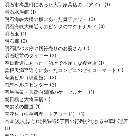
明石市樽屋町にあった大型家具店のI（アイ） (1)
明石水族館 (1)
明石海峡大橋の横にあった舞子タワー (3)
明石海峡大橋近くのピンクのマクドナルド (4)
明石玉 (1)
明石郡 (3)
明石駅バス停の切符売りのお婆さん (1)
明石駅前のダイエー (2)
春日野道にあった「酒屋で本屋」な複合店 (1)
曽根天満宮近くにあったコンビニのセイコーマート (1)
有楽ビル（映画館） (2)
有馬ヘルスセンター (3)
有馬温泉・兵衛向陽閣のケーブルカー (1)
朝日橋と大将軍橋 (1)
未舗装の国道 (1)
杏花村（中華料理・トアロード） (1)
杏鳳(あんほう)北長狭通5丁目の行列ができる中華料理店
(1)
東急ハンズ (2)