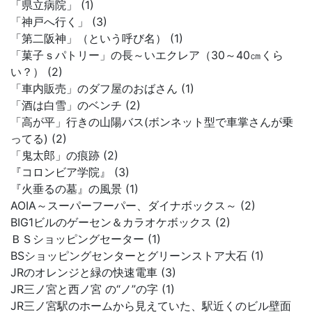
「県立病院」 (1)
「神戸へ行く」 (3)
「第二阪神」（という呼び名） (1)
「菓子ｓパトリー」の長～いエクレア（30～40㎝くら
い？） (2)
「車内販売」のダフ屋のおばさん (1)
「酒は白雪」のベンチ (2)
「高が平」行きの山陽バス(ボンネット型で車掌さんが乗
ってる) (2)
「鬼太郎」の痕跡 (2)
『コロンビア学院』 (3)
『火垂るの墓』の風景 (1)
AOIA～スーパーフーパー、ダイナボックス～ (2)
BIG1ビルのゲーセン＆カラオケボックス (2)
ＢＳショッピングセーター (1)
BSショッピングセンターとグリーンストア大石 (1)
JRのオレンジと緑の快速電車 (3)
JR三ノ宮と西ノ宮 の“ノ”の字 (1)
JR三ノ宮駅のホームから見えていた、駅近くのビル壁面