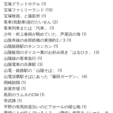
宝塚グランドホテル (1)
宝塚ファミリーランド (13)
宝塚映画」と撮影所 (1)
客車(気動車)急行だいせん (2)
客車列車または「汽車」 (1)
少年・村上春樹が眺めていた、芦屋浜の海 (1)
山陰本線の余部鉄橋の東側約2／3 (1)
山陽姫路駅のキンコンカン (1)
山陽板宿のダイエー裏のお好み焼き「はるひさ」 (3)
山陽線の客車急行 (1)
山陽電車の兵庫駅 (3)
山電・姫路駅の「山陽そば」 (1)
山電須磨駅そばにあった『藤田ガーデン』 (4)
岡崎財閥 (1)
岩屋市場 (1)
島田のラムネのCM (1)
帝武陣 (1)
平野の有馬街道沿いのビアホールの様な物 (1)
廃墟に人が住んでいる！？ （廃線）姫路モノレール 大