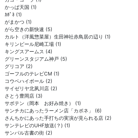
かっぱ天国 (1)
ｶﾎﾟﾈ (1)
がまかつ (1)
がら空きの新快速 (5)
カルト（洋風惣菜屋）生田神社赤鳥居の辺り (1)
キリンビール尼崎工場 (1)
キングスアームス (4)
グリーンスタジアム神戸 (5)
グリコア (2)
ゴーフルのテレビCM (1)
コウベハイボール (2)
サイゼリヤ北夙川店 (2)
さとう豊岡店 (3)
サボテン（岡本 お好み焼き） (1)
サンチカにあったラーメン店「カポネ」 (6)
さんちかにあった手打ちの実演が見られる店 (2)
サンテレビのUHF放送(？) (1)
サンパル古書の街 (2)