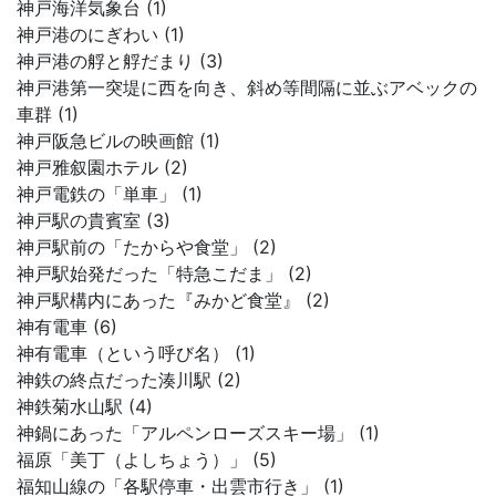
神戸海洋気象台 (1)
神戸港のにぎわい (1)
神戸港の艀と艀だまり (3)
神戸港第一突堤に西を向き、斜め等間隔に並ぶアベックの
車群 (1)
神戸阪急ビルの映画館 (1)
神戸雅叙園ホテル (2)
神戸電鉄の「単車」 (1)
神戸駅の貴賓室 (3)
神戸駅前の「たからや食堂」 (2)
神戸駅始発だった「特急こだま」 (2)
神戸駅構内にあった『みかど食堂』 (2)
神有電車 (6)
神有電車（という呼び名） (1)
神鉄の終点だった湊川駅 (2)
神鉄菊水山駅 (4)
神鍋にあった「アルペンローズスキー場」 (1)
福原「美丁（よしちょう）」 (5)
福知山線の「各駅停車・出雲市行き」 (1)