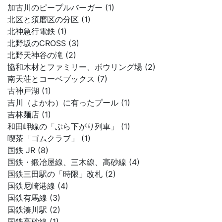
加古川のピープルバーガー (1)
北区と須磨区の分区 (1)
北神急行電鉄 (1)
北野坂のCROSS (3)
北野天神谷の滝 (2)
協和木材とファミリー、ボウリング場 (2)
南天荘とコーベブックス (7)
古神戸湖 (1)
吉川（よかわ）に有ったプール (1)
吉林麺店 (1)
和田岬線の「ぶら下がり列車」 (1)
喫茶「ゴムクラブ」 (1)
国鉄 JR (8)
国鉄・鍛冶屋線、三木線、高砂線 (4)
国鉄三田駅の「時限」改札 (2)
国鉄尼崎港線 (4)
国鉄有馬線 (3)
国鉄湊川駅 (2)
国鉄高砂線 (1)