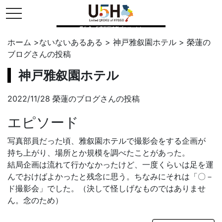
toggle navigation
県公式・兵庫五国連邦プロジェクト
ホーム
>
ないないあるある
>
神戸雅叙園ホテル
>
榮蓮の
ブログ
さんの投稿
神戸雅叙園ホテル
2022/11/28 榮蓮のブログさんの投稿
エピソード
写真部員だった頃、雅叙園ホテルで撮影会をする企画が
持ち上がり、場所とか規模を調べたことがあった。
結局企画は流れて行かなかったけど、一度くらいは足を運
んでおけばよかったと残念に思う。ちなみにそれは「〇－
ド撮影会」でした。（決して怪しげなものではありませ
ん。念のため）