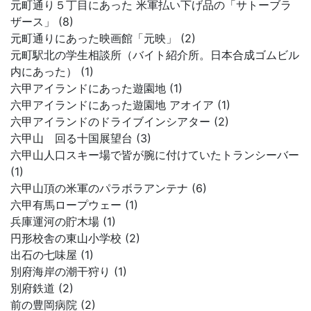
元町通り５丁目にあった 米軍払い下げ品の「サトーブラ
ザース」 (8)
元町通りにあった映画館「元映」 (2)
元町駅北の学生相談所（バイト紹介所。日本合成ゴムビル
内にあった） (1)
六甲アイランドにあった遊園地 (1)
六甲アイランドにあった遊園地 アオイア (1)
六甲アイランドのドライブインシアター (2)
六甲山 回る十国展望台 (3)
六甲山人口スキー場で皆が腕に付けていたトランシーバー
(1)
六甲山頂の米軍のパラボラアンテナ (6)
六甲有馬ロープウェー (1)
兵庫運河の貯木場 (1)
円形校舎の東山小学校 (2)
出石の七味屋 (1)
別府海岸の潮干狩り (1)
別府鉄道 (2)
前の豊岡病院 (2)