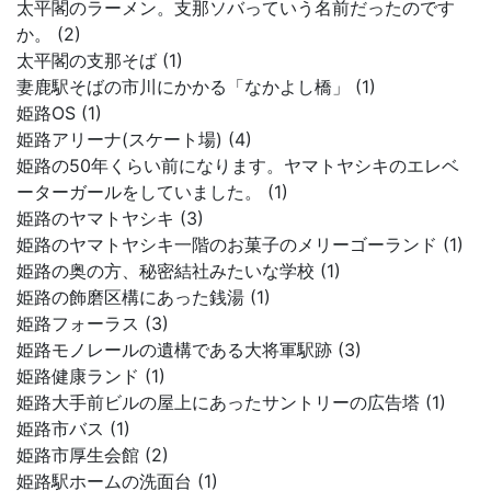
太平閣のラーメン。支那ソバっていう名前だったのです
か。 (2)
太平閣の支那そば (1)
妻鹿駅そばの市川にかかる「なかよし橋」 (1)
姫路OS (1)
姫路アリーナ(スケート場) (4)
姫路の50年くらい前になります。ヤマトヤシキのエレベ
ーターガールをしていました。 (1)
姫路のヤマトヤシキ (3)
姫路のヤマトヤシキ一階のお菓子のメリーゴーランド (1)
姫路の奥の方、秘密結社みたいな学校 (1)
姫路の飾磨区構にあった銭湯 (1)
姫路フォーラス (3)
姫路モノレールの遺構である大将軍駅跡 (3)
姫路健康ランド (1)
姫路大手前ビルの屋上にあったサントリーの広告塔 (1)
姫路市バス (1)
姫路市厚生会館 (2)
姫路駅ホームの洗面台 (1)