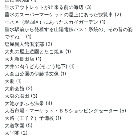
垂水アウトレットが出来る前の海辺 (3)
垂水のスーパーマーケットの屋上にあった観覧車 (2)
垂水区（現西区）にあったスカイガーデン (1)
垂水駅前から発着する山陽電鉄バス１系統の、その昔の姿
ですね。 (1)
塩屋異人館倶楽部 (2)
大丸の屋上遊園とたこ焼き (1)
大丸新長田店 (1)
大井の肉うどん(そごう地下) (1)
大倉山公園の伊藤博文像 (1)
大劇 (1)
大劇会館 (2)
大塩の塩田 (3)
大池かまふろ温泉 (4)
大石市場・マーケット・ＢＳショッピングセーター (5)
大路（王子？）予備校 (1)
大道学園 (5)
太平閣 (2)