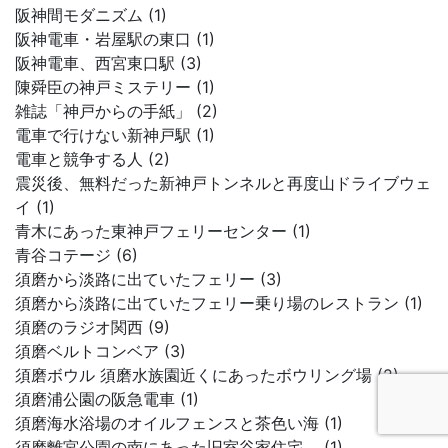
阪神間モダニズム (1)
阪神電車・岩屋駅の東口 (1)
阪神電車、西宮東口駅 (3)
陳舜臣の神戸ミステリー (1)
雑誌「神戸からの手紙」 (2)
電車で行けない新神戸駅 (1)
電車と競争する人 (2)
震災後、無料だった新神戸トンネルと再度山ドライブウェ
イ (1)
青木にあった東神戸フェリーセンター (1)
青谷コテージ (6)
須磨から淡路に出ていたフェリー (3)
須磨から淡路に出ていたフェリー乗り場のレストラン (1)
須磨のラジオ関西 (9)
須磨ベルトコンベア (3)
須磨ボウル 須磨水族園近くにあったボウリング場 (2)
須磨浦公園の阪急電車 (1)
須磨海水浴場のオイルフェンスと茶色い海 (1)
須磨離宮公園の南にあった旧室谷家住宅。 (1)