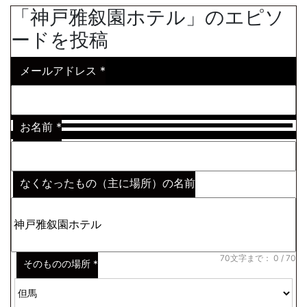
「神戸雅叙園ホテル」のエピソ
ードを投稿
メールアドレス
*
お名前
*
なくなったもの（主に場所）の名前
※わからない場合はその説明
*
70文字まで：
0
/ 70
そのものの場所
*