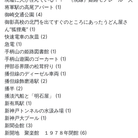
将軍駅の高尾アパート (1)
御崎交通公園 (4)
御影高校の北門を出てすぐのところにあったうどん屋さ
ん”狐狸庵” (1)
快速電車の灰皿 (2)
急電 (1)
手柄山の姫路図書館 (1)
手柄山遊園のゴーカート (1)
押部谷界隈の松茸狩り (1)
播但線のディーゼル車両 (1)
播但線飾磨港駅 (2)
播半 (2)
播淡汽船と「明石屋」 (1)
新有馬駅 (1)
新神戸トンネルの水汲み場 (1)
新神戸大プール (1)
新聞会館 (3)
新開地 聚楽館 １９７８年閉館 (6)