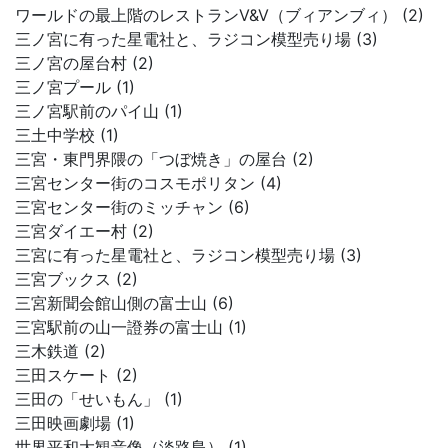
ワールドの最上階のレストランV&V（ブィアンブィ） (2)
三ノ宮に有った星電社と、ラジコン模型売り場 (3)
三ノ宮の屋台村 (2)
三ノ宮プール (1)
三ノ宮駅前のパイ山 (1)
三土中学校 (1)
三宮・東門界隈の「つぼ焼き」の屋台 (2)
三宮センター街のコスモポリタン (4)
三宮センター街のミッチャン (6)
三宮ダイエー村 (2)
三宮に有った星電社と、ラジコン模型売り場 (3)
三宮ブックス (2)
三宮新聞会館山側の富士山 (6)
三宮駅前の山一證券の富士山 (1)
三木鉄道 (2)
三田スケート (2)
三田の「せいもん」 (1)
三田映画劇場 (1)
世界平和大観音像（淡路島） (1)