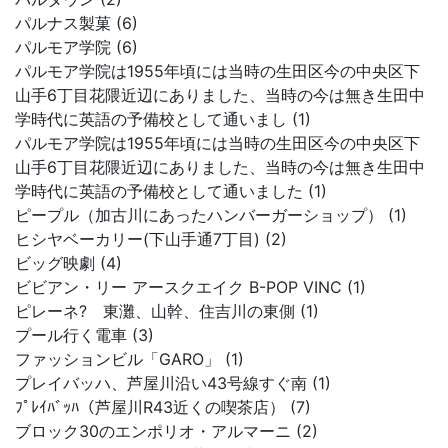
パルナス製菓 (6)
パルモア学院 (6)
パルモア学院は1955年頃には当時の生田区今の中央区下
山手6丁目花隈近辺にありました、当時の今は無き生田中
学時代に英語の予備校として通いまし (1)
パルモア学院は1955年頃には当時の生田区今の中央区下
山手6丁目花隈近辺にありました、当時の今は無き生田中
学時代に英語の予備校として通いました (1)
ピープル（加古川にあったハンバーガーショップ） (1)
ヒシヤベーカリー(下山手通7丁目) (2)
ビッグ映劇 (4)
ビビアン・リー アースクエイク B-POP VINC (1)
ピレーネ? 東灘、山幹、住吉川の東側 (1)
プール行く電車 (3)
ファッションビル「GARO」 (1)
プレイバッハ、芦屋川沿い43号線すぐ南 (1)
ﾌﾟﾚｲﾊﾞｯﾊ（芦屋川R43近くの喫茶店） (7)
ブロック30のエンポリオ・アルマーニ (2)